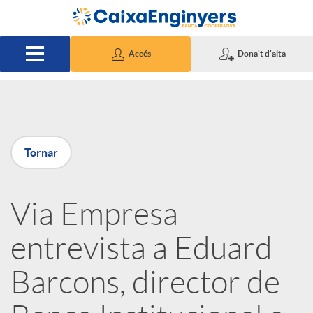
Salta al contingut principal
Accés
Dona't d'alta
P
Tornar
u
Via Empresa
b
entrevista a Eduard
l
Barcons, director de
i