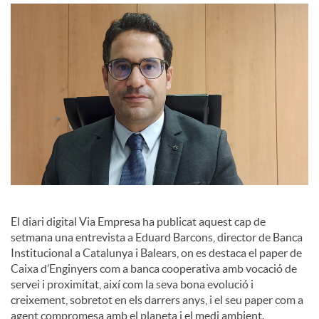
c
o
n
t
i
El diari digital Via Empresa ha publicat aquest cap de
setmana una entrevista a Eduard Barcons, director de Banca
Institucional a Catalunya i Balears, on es destaca el paper de
n
Caixa d’Enginyers com a banca cooperativa amb vocació de
servei i proximitat, així com la seva bona evolució i
creixement, sobretot en els darrers anys, i el seu paper com a
g
agent compromesa amb el planeta i el medi ambient.