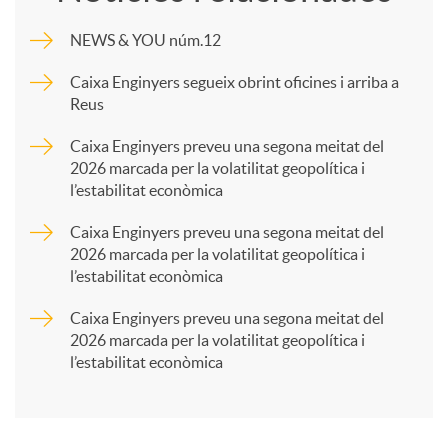
m
NEWS & YOU núm.12
p
Caixa Enginyers segueix obrint oficines i arriba a
Reus
a
Caixa Enginyers preveu una segona meitat del
2026 marcada per la volatilitat geopolítica i
l’estabilitat econòmica
r
Caixa Enginyers preveu una segona meitat del
2026 marcada per la volatilitat geopolítica i
t
l’estabilitat econòmica
Caixa Enginyers preveu una segona meitat del
i
2026 marcada per la volatilitat geopolítica i
l’estabilitat econòmica
r