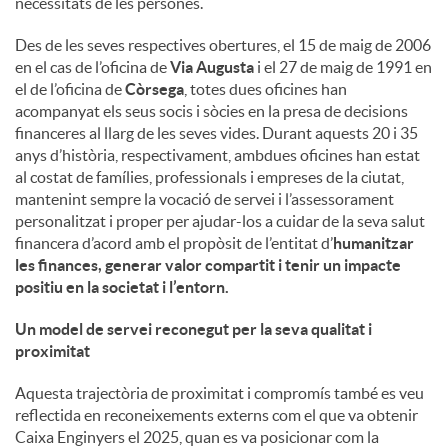
necessitats de les persones.
u
Des de les seves respectives obertures, el 15 de maig de 2006
en el cas de l’oficina de
Via Augusta
i el 27 de maig de 1991 en
el de l’oficina de
Còrsega
, totes dues oficines han
t
acompanyat els seus socis i sòcies en la presa de decisions
financeres al llarg de les seves vides. Durant aquests 20 i 35
anys d’història, respectivament, ambdues oficines han estat
s
al costat de famílies, professionals i empreses de la ciutat,
mantenint sempre la vocació de servei i l’assessorament
personalitzat i proper per ajudar-los a cuidar de la seva salut
financera d’acord amb el propòsit de l’entitat d’
humanitzar
les finances, generar valor compartit i tenir un impacte
positiu en la societat i l’entorn
.
Un model de servei reconegut per la seva qualitat i
proximitat
Aquesta trajectòria de proximitat i compromís també es veu
reflectida en reconeixements externs com el que va obtenir
Caixa Enginyers el 2025, quan es va posicionar com la