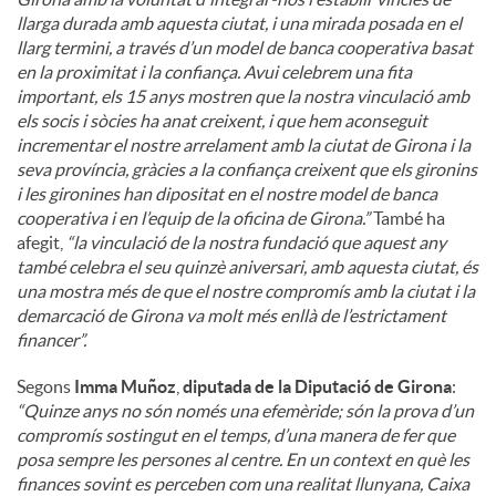
llarga durada amb aquesta ciutat, i una mirada posada en el
llarg termini, a través d’un model de banca cooperativa basat
en la proximitat i la confiança. Avui celebrem una fita
important, els 15 anys mostren que la nostra vinculació amb
els socis i sòcies ha anat creixent, i que hem aconseguit
incrementar el nostre arrelament amb la ciutat de Girona i la
seva província, gràcies a la confiança creixent que els gironins
i les gironines han dipositat en el nostre model de banca
cooperativa i en l’equip de la oficina de Girona.”
També ha
afegit,
“la vinculació de la nostra fundació que aquest any
també celebra el seu quinzè aniversari, amb aquesta ciutat, és
una mostra més de que el nostre compromís amb la ciutat i la
demarcació de Girona va molt més enllà de l’estrictament
financer”.
Segons
Imma Muñoz
,
diputada de la Diputació de Girona
:
“Quinze anys no són només una efemèride; són la prova d’un
compromís sostingut en el temps, d’una manera de fer que
posa sempre les persones al centre. En un context en què les
finances sovint es perceben com una realitat llunyana, Caixa