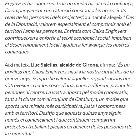
Enginyers ha sabut construir un model basat en la confiança,
l’acompanyament i una atenció constant a les necessitats
reals de les persones i dels projectes”,
qui també afegeix “
Des
de la Diputació, valorem especialment el compromís amb el
territori i amb les persones. Entitats com Caixa Enginyers
contribueixen a enfortir el teixit econòmic i social, impulsen
el desenvolupament local i ajuden a fer avançar les nostres
comarques.”
Així mateix,
Lluc Salellas, alcalde de Girona,
afirma:
“És un
privilegi que Caixa Enginyers sigui a la nostra ciutat des de fa
quinze anys. Sempre he valorat aquelles organitzacions que
s’atreveixen a fer les coses d’una manera diferent, posant les
persones al centre. La vostra aposta pel model cooperatiu,
tant a la ciutat com al conjunt de Catalunya, un model que
aporta una mirada més participativa, justa i compromesa
amb el territori. Desitjo que aquests quinze anys siguin
només el començament i que continuem compartint
projectes i treballant plegats en benefici de les persones i de
la comunitat.”