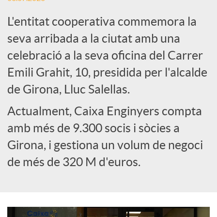
L'entitat cooperativa commemora la
e
seva arribada a la ciutat amb una
celebració a la seva oficina del Carrer
s
Emili Grahit, 10, presidida per l'alcalde
S
de Girona, Lluc Salellas.
Actualment, Caixa Enginyers compta
o
amb més de 9.300 socis i sòcies a
Girona, i gestiona un volum de negoci
c
de més de 320 M d'euros.
i
a