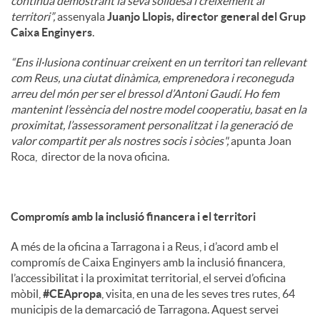
continua demostrant la seva solidesa i creixement al
territori”,
assenyala
Juanjo Llopis, director general del Grup
Caixa Enginyers
.
“Ens il·lusiona continuar creixent en un territori tan rellevant
com Reus, una ciutat dinàmica, emprenedora i reconeguda
arreu del món per ser el bressol d’Antoni Gaudí. Ho fem
mantenint l’essència del nostre model cooperatiu, basat en la
proximitat, l’assessorament personalitzat i la generació de
valor compartit per als nostres socis i sòcies",
apunta Joan
Roca, director de la nova oficina.
Compromís amb la inclusió financera i el territori
A més de la oficina a Tarragona i a Reus, i d’acord amb el
compromís de Caixa Enginyers amb la inclusió financera,
l’accessibilitat i la proximitat territorial, el servei d’oficina
mòbil,
#CEApropa
, visita, en una de les seves tres rutes, 64
municipis de la demarcació de Tarragona. Aquest servei