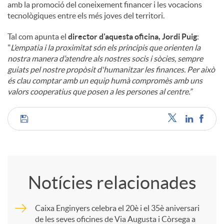
amb la promoció del coneixement financer i les vocacions
tecnològiques entre els més joves del territori.
Tal com apunta el
director d'aquesta oficina, Jordi Puig
:
"
L’empatia i la proximitat són els principis que orienten la
nostra manera d’atendre als nostres socis i sòcies, sempre
guiats pel nostre propòsit d'humanitzar les finances. Per això
és clau comptar amb un equip humà compromès amb uns
valors cooperatius que posen a les persones al centre.”
C
o
Notícies relacionades
m
Caixa Enginyers celebra el 20è i el 35è aniversari
de les seves oficines de Via Augusta i Còrsega a