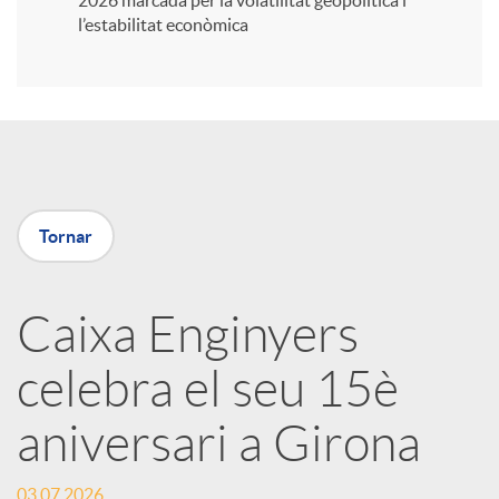
2026 marcada per la volatilitat geopolítica i
l’estabilitat econòmica
i
r
a
Tornar
X
Caixa Enginyers
a
celebra el seu 15è
r
aniversari a Girona
x
03.07.2026