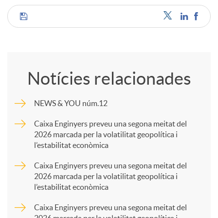
C
o
Notícies relacionades
m
NEWS & YOU núm.12
p
Caixa Enginyers preveu una segona meitat del
2026 marcada per la volatilitat geopolítica i
l’estabilitat econòmica
a
Caixa Enginyers preveu una segona meitat del
2026 marcada per la volatilitat geopolítica i
r
l’estabilitat econòmica
Caixa Enginyers preveu una segona meitat del
t