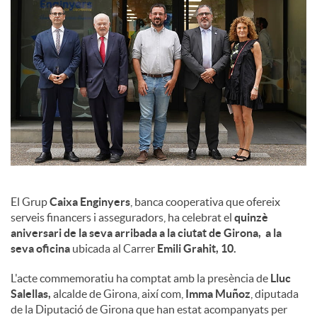
l
s
El Grup
Caixa Enginyers
, banca cooperativa que ofereix
serveis financers i asseguradors, ha celebrat el
quinzè
aniversari de la seva arribada a la ciutat de Girona, a la
seva oficina
ubicada al Carrer
Emili Grahit, 10.
L'acte commemoratiu ha comptat amb la presència de
Lluc
Salellas,
alcalde de Girona, així com,
Imma Muñoz
, diputada
de la Diputació de Girona que han estat acompanyats per