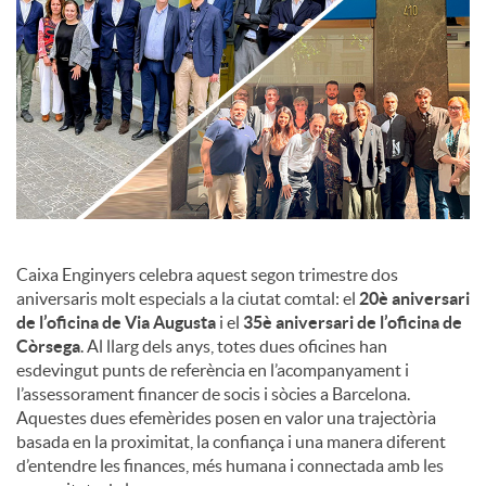
c
o
n
t
Caixa Enginyers celebra aquest segon trimestre dos
aniversaris molt especials a la ciutat comtal: el
20è aniversari
de l’oficina de Via Augusta
i el
35è aniversari de l’oficina de
i
Còrsega
. Al llarg dels anys, totes dues oficines han
esdevingut punts de referència en l’acompanyament i
n
l’assessorament financer de socis i sòcies a Barcelona.
Aquestes dues efemèrides posen en valor una trajectòria
basada en la proximitat, la confiança i una manera diferent
g
d’entendre les finances, més humana i connectada amb les