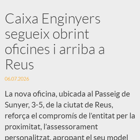
a
Caixa Enginyers
segueix obrint
r
oficines i arriba a
x
Reus
e
06.07.2026
s
La nova oficina, ubicada al Passeig de
Sunyer, 3-5, de la ciutat de Reus,
S
reforça el compromís de l’entitat per la
proximitat, l’assessorament
o
personalitzat, apropant el seu model