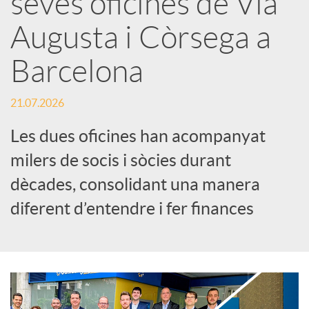
seves oficines de Via
Augusta i Còrsega a
c
Barcelona
a
21.07.2026
d
Les dues oficines han acompanyat
milers de socis i sòcies durant
o
dècades, consolidant una manera
diferent d’entendre i fer finances
r
d
e