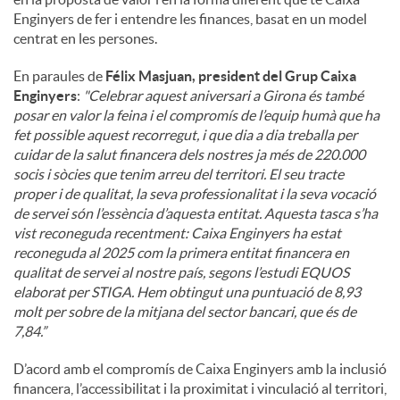
Enginyers de fer i entendre les finances, basat en un model
centrat en les persones.
En paraules de
Félix Masjuan, president del Grup Caixa
Enginyers
:
"
Celebrar aquest aniversari a Girona és també
posar en valor la feina i el compromís de l’equip humà que ha
fet possible aquest recorregut, i que dia a dia treballa per
cuidar de la salut financera dels nostres ja més de 220.000
socis i sòcies que tenim arreu del territori. El seu tracte
proper i de qualitat, la seva professionalitat i la seva vocació
de servei són l’essència d’aquesta entitat. Aquesta tasca s’ha
vist reconeguda recentment: Caixa Enginyers ha estat
reconeguda al 2025 com la primera entitat financera en
qualitat de servei al nostre país, segons l’estudi EQUOS
elaborat per STIGA. Hem obtingut una puntuació de 8,93
molt per sobre de la mitjana del sector bancari, que és de
7,84.”
D’acord amb el compromís de Caixa Enginyers amb la inclusió
financera, l’accessibilitat i la proximitat i vinculació al territori,