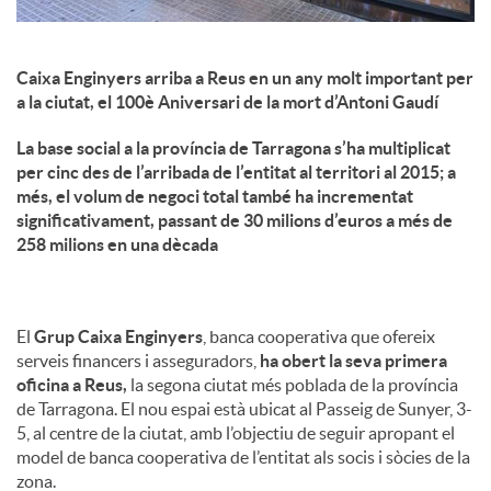
Caixa Enginyers arriba a Reus en un any molt important per
a la ciutat, el 100è Aniversari de la mort d’Antoni Gaudí
La base social a la província de Tarragona s’ha multiplicat
per cinc des de l’arribada de l’entitat al territori al 2015; a
més, el volum de negoci total també ha incrementat
significativament, passant de 30 milions d’euros a més de
258 milions en una dècada
El
Grup Caixa Enginyers
, banca cooperativa que ofereix
serveis financers i asseguradors,
ha obert la seva primera
oficina a Reus,
la segona ciutat més poblada de la província
de Tarragona. El nou espai està ubicat al Passeig de Sunyer, 3-
5, al centre de la ciutat, amb l’objectiu de seguir apropant el
model de banca cooperativa de l’entitat als socis i sòcies de la
zona.