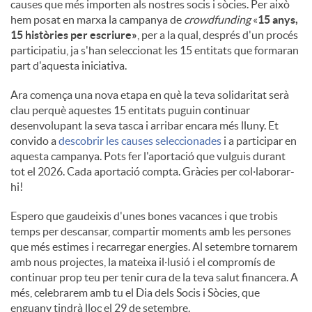
causes que més importen als nostres socis i sòcies. Per això
hem posat en marxa la campanya de
crowdfunding
«
15 anys,
15 històries per escriure»
, per a la qual, després d'un procés
participatiu, ja s'han seleccionat les 15 entitats que formaran
part d'aquesta iniciativa.
Ara comença una nova etapa en què la teva solidaritat serà
clau perquè aquestes 15 entitats puguin continuar
desenvolupant la seva tasca i arribar encara més lluny. Et
convido a
descobrir les causes seleccionades
i a participar en
aquesta campanya. Pots fer l'aportació que vulguis durant
tot el 2026. Cada aportació compta. Gràcies per col·laborar-
hi!
Espero que gaudeixis d'unes bones vacances i que trobis
temps per descansar, compartir moments amb les persones
que més estimes i recarregar energies. Al setembre tornarem
amb nous projectes, la mateixa il·lusió i el compromís de
continuar prop teu per tenir cura de la teva salut financera. A
més, celebrarem amb tu el Dia dels Socis i Sòcies, que
enguany tindrà lloc el 29 de setembre.