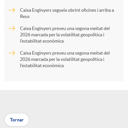
Caixa Enginyers segueix obrint oficines i arriba a
a
Reus
Caixa Enginyers preveu una segona meitat del
r
2026 marcada per la volatilitat geopolítica i
l’estabilitat econòmica
t
Caixa Enginyers preveu una segona meitat del
2026 marcada per la volatilitat geopolítica i
l’estabilitat econòmica
i
r
a
Tornar
X