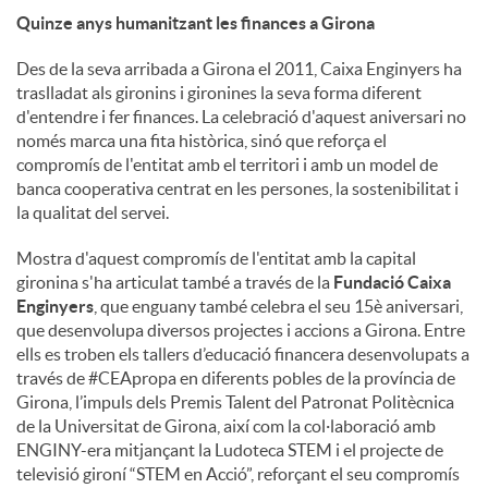
Quinze anys humanitzant les finances a Girona
Des de la seva arribada a Girona el 2011, Caixa Enginyers ha
traslladat als gironins i gironines la seva forma diferent
d'entendre i fer finances. La celebració d'aquest aniversari no
només marca una fita històrica, sinó que reforça el
compromís de l'entitat amb el territori i amb un model de
banca cooperativa centrat en les persones, la sostenibilitat i
la qualitat del servei.
Mostra d'aquest compromís de l'entitat amb la capital
gironina s'ha articulat també a través de la
Fundació Caixa
Enginyers
, que enguany també celebra el seu 15è aniversari,
que desenvolupa diversos projectes i accions a Girona. Entre
ells es troben els tallers d’educació financera desenvolupats a
través de #CEApropa en diferents pobles de la província de
Girona, l’impuls dels Premis Talent del Patronat Politècnica
de la Universitat de Girona, així com la col·laboració amb
ENGINY-era mitjançant la Ludoteca STEM i el projecte de
televisió gironí “STEM en Acció”, reforçant el seu compromís