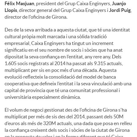
Félix Masjuan
, president del Grup Caixa Enginyers,
Juanjo
Llopis
, director general del Grup Caixa Enginyers i
Jordi Puig
,
director de l'oficina de Girona.
Des de la seva arribada a aquesta ciutat, que té una identitat
cultural pròpia molt marcada i una sòlida tradició
empresarial, Caixa Enginyers ha tingut un increment
significatiu en el seu nombre de socis i sòcies que ha anat
dipositat la seva confiança en l’entitat, any rere any. Dels
1.605 socis registrats al 2014 ha passat als 9.315 actuals,
multiplicant per sis en poc més d’una dècada. Aquesta
evolució reflecteix la consolidació del model de banca
cooperativa que defineix l’entitat i la seva vinculació amb una
capital de província que té una comunitat professional i
universitària especialment dinàmica.
El volum de negoci gestionat des de l'oficina de Girona s'ha
multiplicat per més de sis des del 2014, passant dels 50M
d’euros als més de 320M actuals, una dada que posa en relleu
la confiança creixent dels socis i sòcies de la ciutat de Girona
en la proposta de valor i en la forma diferent que té Caixa