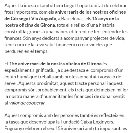
Aquest trimestre també hem tingut l'oportunitat de celebrar
fites importants, com els
aniversaris de les nostres oficines
de Còrsega i Via Augusta
, a Barcelona, ​​i els
15 anys de la
nostra oficina de Girona
, tots ells reflex d'una història
construïda gràcies a una manera diferent de fer i entendre les
finances. Són anys dedicats a acompanyar projectes de vida,
tenir cura de la teva salut financera i crear vincles que
perduren en el temps.
El
15è aniversari de la nostra oficina de Girona
és
especialment significatiu, ja que destaca el compromís d'un
equip humà que treballa amb professionalitat i vocació de
servei. Aquesta proximitat, aquest tracte personal i aquest
compromís són, probablement, els trets que defineixen millor
la nostra manera d'humanitzar les finances i de donar sentit
al
valor de cooperar
.
Aquest compromís amb les persones també es reflecteix en
la tasca que desenvolupa la Fundació Caixa Enginyers.
Enguany celebrem el seu 15è aniversari amb tu impulsant les