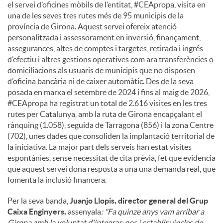
el servei d’oficines mòbils de l’entitat, #CEApropa, visita en
una de les seves tres rutes més de 95 municipis de la
província de Girona. Aquest servei ofereix atenció
personalitzada i assessorament en inversió, finançament,
assegurances, altes de comptes i targetes, retirada i ingrés
d’efectiu i altres gestions operatives com ara transferències o
domiciliacions als usuaris de municipis que no disposen
d’oficina bancària ni de caixer automàtic. Des de la seva
posada en marxa el setembre de 2024 i fins al maig de 2026,
#CEApropa ha registrat un total de 2.616 visites en les tres
rutes per Catalunya, amb la ruta de Girona encapçalant el
rànquing (1.058), seguida de Tarragona (856) i la zona Centre
(702), unes dades que consoliden la implantació territorial de
la iniciativa. La major part dels serveis han estat visites
espontànies, sense necessitat de cita prèvia, fet que evidencia
que aquest servei dona resposta a una una demanda real, que
fomenta la inclusió financera.
Per la seva banda,
Juanjo Llopis, director general del Grup
Caixa Enginyers,
assenyala
: "Fa quinze anys vam arribar a
Girona amb la voluntat d'integrar-nos i establir vincles de