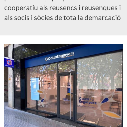
cooperatiu als reusencs i reusenques i
c
als socis i sòcies de tota la demarcació
i
a
l
s