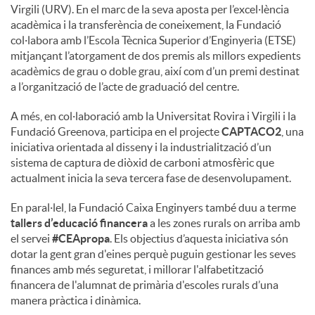
Virgili (URV). En el marc de la seva aposta per l’excel·lència
acadèmica i la transferència de coneixement, la Fundació
col·labora amb l’Escola Tècnica Superior d’Enginyeria (ETSE)
mitjançant l’atorgament de dos premis als millors expedients
acadèmics de grau o doble grau, així com d’un premi destinat
a l’organització de l’acte de graduació del centre.
A més, en col·laboració amb la Universitat Rovira i Virgili i la
Fundació Greenova, participa en el projecte
CAPTACO2
, una
iniciativa orientada al disseny i la industrialització d’un
sistema de captura de diòxid de carboni atmosfèric que
actualment inicia la seva tercera fase de desenvolupament.
En paral·lel, la Fundació Caixa Enginyers també duu a terme
tallers d’educació financera
a les zones rurals on arriba amb
el servei
#CEApropa
. Els objectius d’aquesta iniciativa són
dotar la gent gran d'eines perquè puguin gestionar les seves
finances amb més seguretat, i millorar l'alfabetització
financera de l'alumnat de primària d'escoles rurals d’una
manera pràctica i dinàmica.