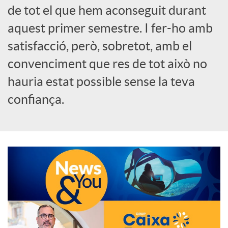
de tot el que hem aconseguit durant
o
aquest primer semestre. I fer-ho amb
c
satisfacció, però, sobretot, amb el
convenciment que res de tot això no
i
hauria estat possible sense la teva
confiança.
a
l
s