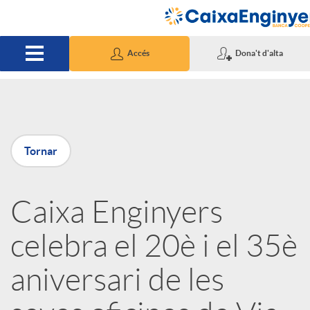
Salta al contingut principal
Accés
Dona't d'alta
P
Tornar
u
Caixa Enginyers
b
celebra el 20è i el 35è
l
aniversari de les
i