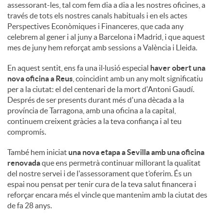
assessorant-les, tal com fem dia a dia a les nostres oficines, a
través de tots els nostres canals habituals i en els actes
Perspectives Econòmiques i Financeres, que cada any
celebrem al gener i al juny a Barcelona i Madrid, i que aquest
mes de juny hem reforçat amb sessions a València i Lleida.
En aquest sentit, ens fa una il·lusió especial
haver obert una
nova oficina a Reus
, coincidint amb un any molt significatiu
per a la ciutat: el del centenari de la mort d'Antoni Gaudí.
Després de ser presents durant més d'una dècada a la
província de Tarragona, amb una oficina a la capital,
continuem creixent gràcies a la teva confiança i al teu
compromís.
També hem iniciat
una nova etapa a Sevilla amb una oficina
renovada
que ens permetrà continuar millorant la qualitat
del nostre servei i de l'assessorament que t’oferim. És un
espai nou pensat per tenir cura de la teva salut financera i
reforçar encara més el vincle que mantenim amb la ciutat des
de fa 28 anys.