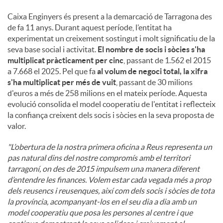
Caixa Enginyers és present a la demarcació de Tarragona des
de fa 11 anys. Durant aquest període, l’entitat ha
experimentat un creixement sostingut i molt significatiu de la
seva base social i activitat.
El nombre de socis i sòcies s'ha
multiplicat pràcticament per cinc
, passant de 1.562 el 2015
a 7.668 el 2025. Pel que fa
al volum de negoci total, la xifra
s'ha multiplicat per més de vuit
, passant de 30 milions
d'euros a més de 258 milions en el mateix període. Aquesta
evolució consolida el model cooperatiu de l'entitat i reflecteix
la confiança creixent dels socis i sòcies en la seva proposta de
valor.
"L’obertura de la nostra primera oficina a Reus representa un
pas natural dins del nostre compromís amb el territori
tarragoní, on des de 2015 impulsem una manera diferent
d’entendre les finances. Volem estar cada vegada més a prop
dels reusencs i reusenques, així com dels socis i sòcies de tota
la província, acompanyant-los en el seu dia a dia amb un
model cooperatiu que posa les persones al centre i que