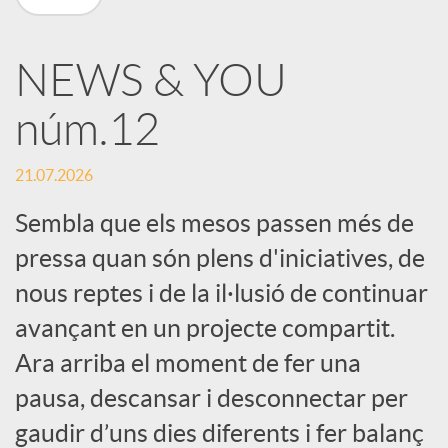
X
NEWS & YOU
a
núm.12
r
21.07.2026
x
Sembla que els mesos passen més de
pressa quan són plens d'iniciatives, de
e
nous reptes i de la il·lusió de continuar
avançant en un projecte compartit.
s
Ara arriba el moment de fer una
pausa, descansar i desconnectar per
S
gaudir d’uns dies diferents i fer balanç