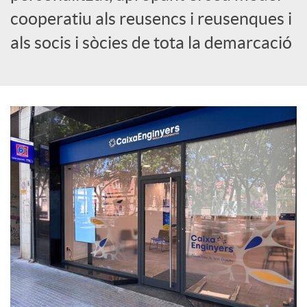
cooperatiu als reusencs i reusenques i
c
als socis i sòcies de tota la demarcació
i
a
l
s