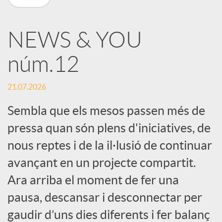
X
NEWS & YOU
a
núm.12
r
21.07.2026
x
Sembla que els mesos passen més de
pressa quan són plens d'iniciatives, de
e
nous reptes i de la il·lusió de continuar
avançant en un projecte compartit.
s
Ara arriba el moment de fer una
pausa, descansar i desconnectar per
S
gaudir d’uns dies diferents i fer balanç