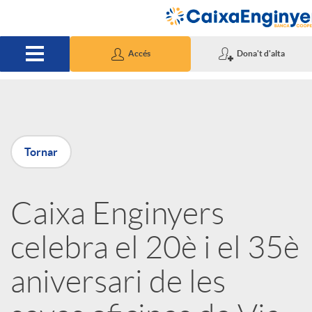
Salta al contingut principal
Accés
Dona't d'alta
P
Tornar
u
Caixa Enginyers
b
celebra el 20è i el 35è
l
aniversari de les
i