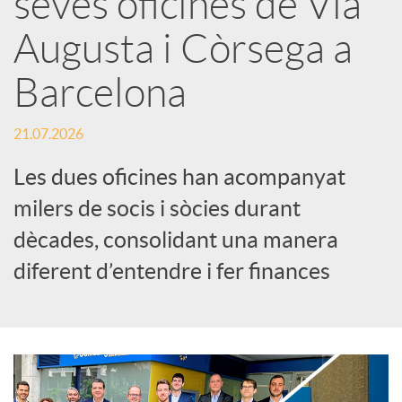
seves oficines de Via
Augusta i Còrsega a
c
Barcelona
a
21.07.2026
d
Les dues oficines han acompanyat
milers de socis i sòcies durant
o
dècades, consolidant una manera
diferent d’entendre i fer finances
r
d
e