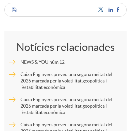
C
o
Notícies relacionades
m
NEWS & YOU núm.12
p
Caixa Enginyers preveu una segona meitat del
2026 marcada per la volatilitat geopolítica i
l’estabilitat econòmica
a
Caixa Enginyers preveu una segona meitat del
2026 marcada per la volatilitat geopolítica i
r
l’estabilitat econòmica
Caixa Enginyers preveu una segona meitat del
t