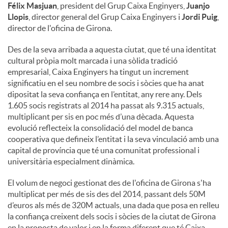
Félix Masjuan
, president del Grup Caixa Enginyers,
Juanjo
Llopis
, director general del Grup Caixa Enginyers i
Jordi Puig
,
director de l'oficina de Girona.
Des de la seva arribada a aquesta ciutat, que té una identitat
cultural pròpia molt marcada i una sòlida tradició
empresarial, Caixa Enginyers ha tingut un increment
significatiu en el seu nombre de socis i sòcies que ha anat
dipositat la seva confiança en l’entitat, any rere any. Dels
1.605 socis registrats al 2014 ha passat als 9.315 actuals,
multiplicant per sis en poc més d’una dècada. Aquesta
evolució reflecteix la consolidació del model de banca
cooperativa que defineix l’entitat i la seva vinculació amb una
capital de província que té una comunitat professional i
universitària especialment dinàmica.
El volum de negoci gestionat des de l'oficina de Girona s'ha
multiplicat per més de sis des del 2014, passant dels 50M
d’euros als més de 320M actuals, una dada que posa en relleu
la confiança creixent dels socis i sòcies de la ciutat de Girona
en la proposta de valor i en la forma diferent que té Caixa