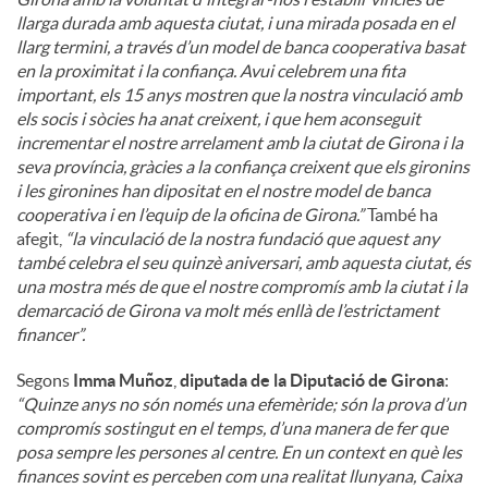
llarga durada amb aquesta ciutat, i una mirada posada en el
llarg termini, a través d’un model de banca cooperativa basat
en la proximitat i la confiança. Avui celebrem una fita
important, els 15 anys mostren que la nostra vinculació amb
els socis i sòcies ha anat creixent, i que hem aconseguit
incrementar el nostre arrelament amb la ciutat de Girona i la
seva província, gràcies a la confiança creixent que els gironins
i les gironines han dipositat en el nostre model de banca
cooperativa i en l’equip de la oficina de Girona.”
També ha
afegit,
“la vinculació de la nostra fundació que aquest any
també celebra el seu quinzè aniversari, amb aquesta ciutat, és
una mostra més de que el nostre compromís amb la ciutat i la
demarcació de Girona va molt més enllà de l’estrictament
financer”.
Segons
Imma Muñoz
,
diputada de la Diputació de Girona
:
“Quinze anys no són només una efemèride; són la prova d’un
compromís sostingut en el temps, d’una manera de fer que
posa sempre les persones al centre. En un context en què les
finances sovint es perceben com una realitat llunyana, Caixa