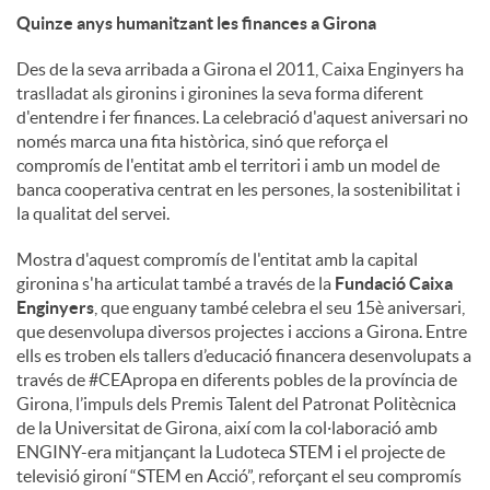
Quinze anys humanitzant les finances a Girona
Des de la seva arribada a Girona el 2011, Caixa Enginyers ha
traslladat als gironins i gironines la seva forma diferent
d'entendre i fer finances. La celebració d'aquest aniversari no
només marca una fita històrica, sinó que reforça el
compromís de l'entitat amb el territori i amb un model de
banca cooperativa centrat en les persones, la sostenibilitat i
la qualitat del servei.
Mostra d'aquest compromís de l'entitat amb la capital
gironina s'ha articulat també a través de la
Fundació Caixa
Enginyers
, que enguany també celebra el seu 15è aniversari,
que desenvolupa diversos projectes i accions a Girona. Entre
ells es troben els tallers d’educació financera desenvolupats a
través de #CEApropa en diferents pobles de la província de
Girona, l’impuls dels Premis Talent del Patronat Politècnica
de la Universitat de Girona, així com la col·laboració amb
ENGINY-era mitjançant la Ludoteca STEM i el projecte de
televisió gironí “STEM en Acció”, reforçant el seu compromís