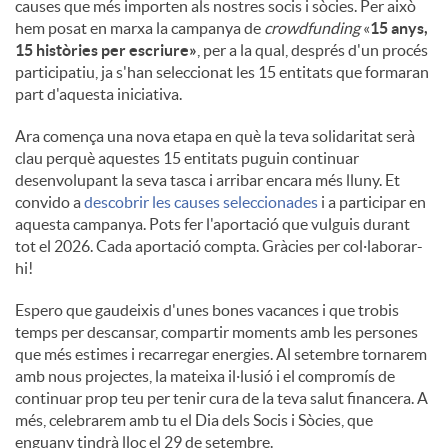
causes que més importen als nostres socis i sòcies. Per això
hem posat en marxa la campanya de
crowdfunding
«
15 anys,
15 històries per escriure»
, per a la qual, després d'un procés
participatiu, ja s'han seleccionat les 15 entitats que formaran
part d'aquesta iniciativa.
Ara comença una nova etapa en què la teva solidaritat serà
clau perquè aquestes 15 entitats puguin continuar
desenvolupant la seva tasca i arribar encara més lluny. Et
convido a
descobrir les causes seleccionades
i a participar en
aquesta campanya. Pots fer l'aportació que vulguis durant
tot el 2026. Cada aportació compta. Gràcies per col·laborar-
hi!
Espero que gaudeixis d'unes bones vacances i que trobis
temps per descansar, compartir moments amb les persones
que més estimes i recarregar energies. Al setembre tornarem
amb nous projectes, la mateixa il·lusió i el compromís de
continuar prop teu per tenir cura de la teva salut financera. A
més, celebrarem amb tu el Dia dels Socis i Sòcies, que
enguany tindrà lloc el 29 de setembre.