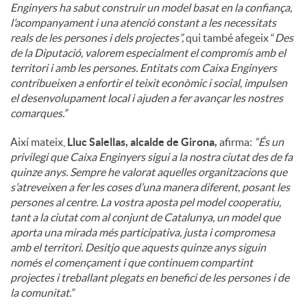
Enginyers ha sabut construir un model basat en la confiança,
l’acompanyament i una atenció constant a les necessitats
reals de les persones i dels projectes”,
qui també afegeix “
Des
de la Diputació, valorem especialment el compromís amb el
territori i amb les persones. Entitats com Caixa Enginyers
contribueixen a enfortir el teixit econòmic i social, impulsen
el desenvolupament local i ajuden a fer avançar les nostres
comarques.”
Així mateix,
Lluc Salellas, alcalde de Girona,
afirma:
“És un
privilegi que Caixa Enginyers sigui a la nostra ciutat des de fa
quinze anys. Sempre he valorat aquelles organitzacions que
s’atreveixen a fer les coses d’una manera diferent, posant les
persones al centre. La vostra aposta pel model cooperatiu,
tant a la ciutat com al conjunt de Catalunya, un model que
aporta una mirada més participativa, justa i compromesa
amb el territori. Desitjo que aquests quinze anys siguin
només el començament i que continuem compartint
projectes i treballant plegats en benefici de les persones i de
la comunitat.”