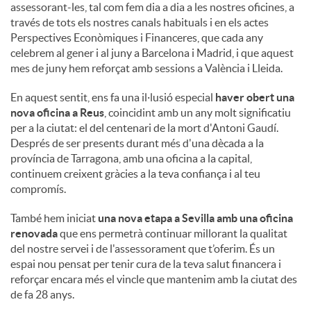
assessorant-les, tal com fem dia a dia a les nostres oficines, a
través de tots els nostres canals habituals i en els actes
Perspectives Econòmiques i Financeres, que cada any
celebrem al gener i al juny a Barcelona i Madrid, i que aquest
mes de juny hem reforçat amb sessions a València i Lleida.
En aquest sentit, ens fa una il·lusió especial
haver obert una
nova oficina a Reus
, coincidint amb un any molt significatiu
per a la ciutat: el del centenari de la mort d'Antoni Gaudí.
Després de ser presents durant més d'una dècada a la
província de Tarragona, amb una oficina a la capital,
continuem creixent gràcies a la teva confiança i al teu
compromís.
També hem iniciat
una nova etapa a Sevilla amb una oficina
renovada
que ens permetrà continuar millorant la qualitat
del nostre servei i de l'assessorament que t’oferim. És un
espai nou pensat per tenir cura de la teva salut financera i
reforçar encara més el vincle que mantenim amb la ciutat des
de fa 28 anys.