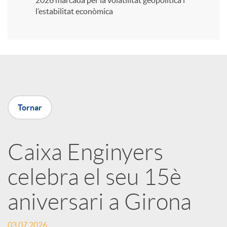
2026 marcada per la volatilitat geopolítica i
l’estabilitat econòmica
i
r
a
Tornar
X
Caixa Enginyers
a
celebra el seu 15è
r
aniversari a Girona
x
03.07.2026