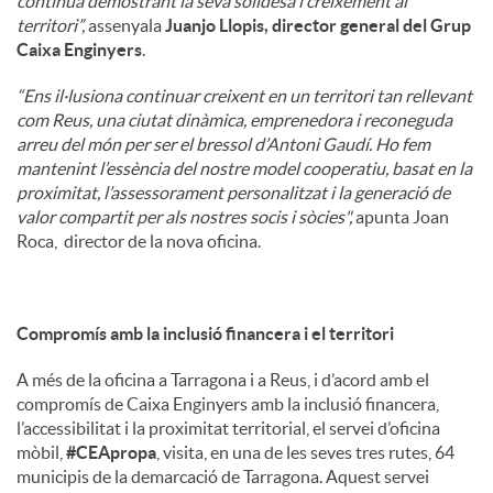
continua demostrant la seva solidesa i creixement al
territori”,
assenyala
Juanjo Llopis, director general del Grup
Caixa Enginyers
.
“Ens il·lusiona continuar creixent en un territori tan rellevant
com Reus, una ciutat dinàmica, emprenedora i reconeguda
arreu del món per ser el bressol d’Antoni Gaudí. Ho fem
mantenint l’essència del nostre model cooperatiu, basat en la
proximitat, l’assessorament personalitzat i la generació de
valor compartit per als nostres socis i sòcies",
apunta Joan
Roca, director de la nova oficina.
Compromís amb la inclusió financera i el territori
A més de la oficina a Tarragona i a Reus, i d’acord amb el
compromís de Caixa Enginyers amb la inclusió financera,
l’accessibilitat i la proximitat territorial, el servei d’oficina
mòbil,
#CEApropa
, visita, en una de les seves tres rutes, 64
municipis de la demarcació de Tarragona. Aquest servei