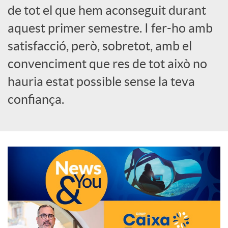
de tot el que hem aconseguit durant
o
aquest primer semestre. I fer-ho amb
c
satisfacció, però, sobretot, amb el
convenciment que res de tot això no
i
hauria estat possible sense la teva
confiança.
a
l
s