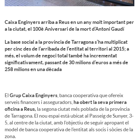
Caixa Enginyers arriba a Reus en un any molt important per
a la ciutat, el 100è Aniversari de la mort d’Antoni Gaudí
La base social a la província de Tarragona s’ha multiplicat
per cinc des de l’arribada de l’entitat al territori al 2015; a
més, el volum de negoci total també ha incrementat
significativament, passant de 30 milions d’euros a més de
258 milions en una dècada
El
Grup Caixa Enginyers
, banca cooperativa que ofereix
serveis financers i asseguradors,
ha obert la seva primera
oficina a Reus,
la segona ciutat més poblada de la província
de Tarragona. El nou espai està ubicat al Passeig de Sunyer, 3-
5, al centre de la ciutat, amb l’objectiu de seguir apropant el
model de banca cooperativa de l’entitat als socis i sòcies de la
zona.