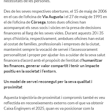
necessitats de les persones.
u
Des de les seves respectives obertures, el 15 de maig de 2006
en el cas de l’oficina de
Via Augusta
i el 27 de maig de 1991 en
el de l’oficina de
Còrsega
, totes dues oficines han
t
acompanyat els seus socis i sòcies en la presa de decisions
financeres al llarg de les seves vides. Durant aquests 20 i 35
anys d’història, respectivament, ambdues oficines han estat
s
al costat de famílies, professionals i empreses de la ciutat,
mantenint sempre la vocació de servei i l’assessorament
personalitzat i proper per ajudar-los a cuidar de la seva salut
financera d’acord amb el propòsit de l’entitat d’
humanitzar
les finances, generar valor compartit i tenir un impacte
positiu en la societat i l’entorn
.
Un model de servei reconegut per la seva qualitat i
proximitat
Aquesta trajectòria de proximitat i compromís també es veu
reflectida en reconeixements externs com el que va obtenir
Caixa Enginyers el 2025, quan es va posicionar com la