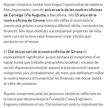
Aquest trimestre també hem tingut l'oportunitat de celebrar
fites importants, com els
aniversaris de les nostres oficines
de Còrsega i Via Augusta
, a Barcelona, ​​i els
15 anys de la
nostra oficina de Girona
, tots ells reflex d'una història
construïda gràcies a una manera diferent de fer i entendre les
finances. Són anys dedicats a acompanyar projectes de vida,
tenir cura de la teva salut financera i crear vincles que
perduren en el temps.
El
15è aniversari de la nostra oficina de Girona
és
especialment significatiu, ja que destaca el compromís d'un
equip humà que treballa amb professionalitat i vocació de
servei. Aquesta proximitat, aquest tracte personal i aquest
compromís són, probablement, els trets que defineixen millor
la nostra manera d'humanitzar les finances i de donar sentit
al
valor de cooperar
.
Aquest compromís amb les persones també es reflecteix en
la tasca que desenvolupa la Fundació Caixa Enginyers.
Enguany celebrem el seu 15è aniversari amb tu impulsant les