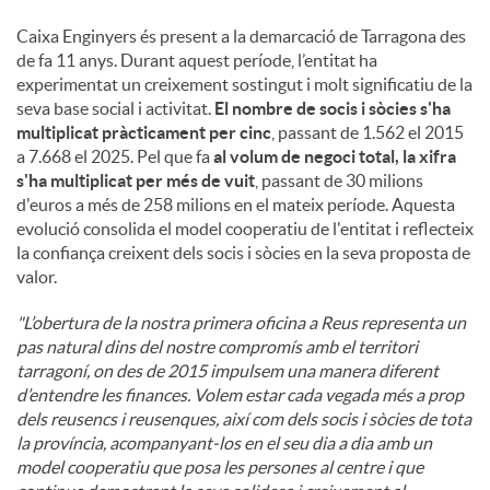
Caixa Enginyers és present a la demarcació de Tarragona des
de fa 11 anys. Durant aquest període, l’entitat ha
experimentat un creixement sostingut i molt significatiu de la
seva base social i activitat.
El nombre de socis i sòcies s'ha
multiplicat pràcticament per cinc
, passant de 1.562 el 2015
a 7.668 el 2025. Pel que fa
al volum de negoci total, la xifra
s'ha multiplicat per més de vuit
, passant de 30 milions
d'euros a més de 258 milions en el mateix període. Aquesta
evolució consolida el model cooperatiu de l'entitat i reflecteix
la confiança creixent dels socis i sòcies en la seva proposta de
valor.
"L’obertura de la nostra primera oficina a Reus representa un
pas natural dins del nostre compromís amb el territori
tarragoní, on des de 2015 impulsem una manera diferent
d’entendre les finances. Volem estar cada vegada més a prop
dels reusencs i reusenques, així com dels socis i sòcies de tota
la província, acompanyant-los en el seu dia a dia amb un
model cooperatiu que posa les persones al centre i que