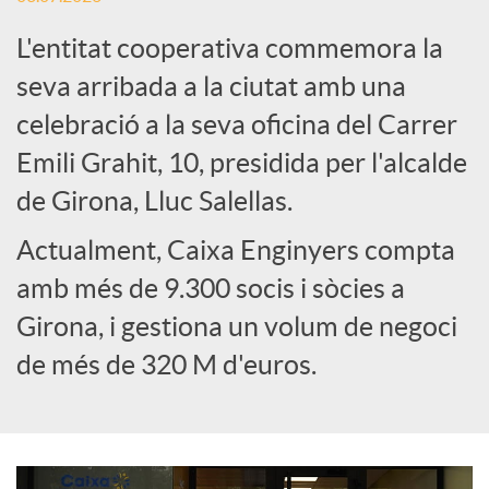
L'entitat cooperativa commemora la
e
seva arribada a la ciutat amb una
celebració a la seva oficina del Carrer
s
Emili Grahit, 10, presidida per l'alcalde
S
de Girona, Lluc Salellas.
Actualment, Caixa Enginyers compta
o
amb més de 9.300 socis i sòcies a
Girona, i gestiona un volum de negoci
c
de més de 320 M d'euros.
i
a