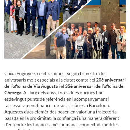
c
o
n
t
Caixa Enginyers celebra aquest segon trimestre dos
aniversaris molt especials a la ciutat comtal: el
20è aniversari
de l’oficina de Via Augusta
i el
35è aniversari de l’oficina de
i
Còrsega
. Al llarg dels anys, totes dues oficines han
esdevingut punts de referència en l’acompanyament i
n
l’assessorament financer de socis i sòcies a Barcelona.
Aquestes dues efemèrides posen en valor una trajectòria
basada en la proximitat, la confiança i una manera diferent
g
d’entendre les finances, més humana i connectada amb les