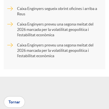
Caixa Enginyers segueix obrint oficines i arriba a
a
Reus
Caixa Enginyers preveu una segona meitat del
r
2026 marcada per la volatilitat geopolítica i
l’estabilitat econòmica
t
Caixa Enginyers preveu una segona meitat del
2026 marcada per la volatilitat geopolítica i
l’estabilitat econòmica
i
r
a
Tornar
X