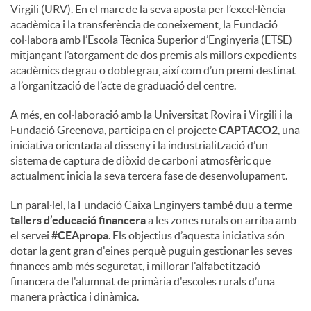
Virgili (URV). En el marc de la seva aposta per l’excel·lència
acadèmica i la transferència de coneixement, la Fundació
col·labora amb l’Escola Tècnica Superior d’Enginyeria (ETSE)
mitjançant l’atorgament de dos premis als millors expedients
acadèmics de grau o doble grau, així com d’un premi destinat
a l’organització de l’acte de graduació del centre.
A més, en col·laboració amb la Universitat Rovira i Virgili i la
Fundació Greenova, participa en el projecte
CAPTACO2
, una
iniciativa orientada al disseny i la industrialització d’un
sistema de captura de diòxid de carboni atmosfèric que
actualment inicia la seva tercera fase de desenvolupament.
En paral·lel, la Fundació Caixa Enginyers també duu a terme
tallers d’educació financera
a les zones rurals on arriba amb
el servei
#CEApropa
. Els objectius d’aquesta iniciativa són
dotar la gent gran d'eines perquè puguin gestionar les seves
finances amb més seguretat, i millorar l'alfabetització
financera de l'alumnat de primària d'escoles rurals d’una
manera pràctica i dinàmica.