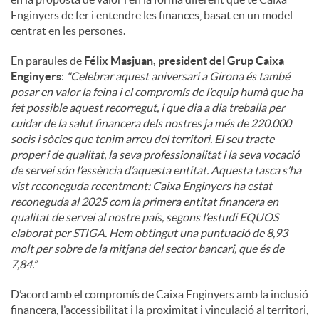
Enginyers de fer i entendre les finances, basat en un model
centrat en les persones.
En paraules de
Félix Masjuan, president del Grup Caixa
Enginyers
:
"
Celebrar aquest aniversari a Girona és també
posar en valor la feina i el compromís de l’equip humà que ha
fet possible aquest recorregut, i que dia a dia treballa per
cuidar de la salut financera dels nostres ja més de 220.000
socis i sòcies que tenim arreu del territori. El seu tracte
proper i de qualitat, la seva professionalitat i la seva vocació
de servei són l’essència d’aquesta entitat. Aquesta tasca s’ha
vist reconeguda recentment: Caixa Enginyers ha estat
reconeguda al 2025 com la primera entitat financera en
qualitat de servei al nostre país, segons l’estudi EQUOS
elaborat per STIGA. Hem obtingut una puntuació de 8,93
molt per sobre de la mitjana del sector bancari, que és de
7,84.”
D’acord amb el compromís de Caixa Enginyers amb la inclusió
financera, l’accessibilitat i la proximitat i vinculació al territori,