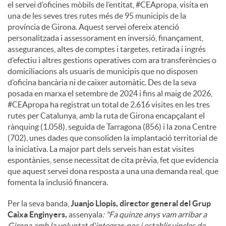
el servei d’oficines mòbils de l’entitat, #CEApropa, visita en
una de les seves tres rutes més de 95 municipis de la
província de Girona. Aquest servei ofereix atenció
personalitzada i assessorament en inversió, finançament,
assegurances, altes de comptes i targetes, retirada i ingrés
d’efectiu i altres gestions operatives com ara transferències o
domiciliacions als usuaris de municipis que no disposen
d’oficina bancària ni de caixer automàtic. Des de la seva
posada en marxa el setembre de 2024 i fins al maig de 2026,
#CEApropa ha registrat un total de 2.616 visites en les tres
rutes per Catalunya, amb la ruta de Girona encapçalant el
rànquing (1.058), seguida de Tarragona (856) i la zona Centre
(702), unes dades que consoliden la implantació territorial de
la iniciativa. La major part dels serveis han estat visites
espontànies, sense necessitat de cita prèvia, fet que evidencia
que aquest servei dona resposta a una una demanda real, que
fomenta la inclusió financera.
Per la seva banda,
Juanjo Llopis, director general del Grup
Caixa Enginyers,
assenyala
: "Fa quinze anys vam arribar a
Girona amb la voluntat d'integrar-nos i establir vincles de