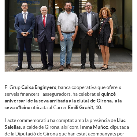
l
s
El Grup
Caixa Enginyers
, banca cooperativa que ofereix
serveis financers i asseguradors, ha celebrat el
quinzè
aniversari de la seva arribada a la ciutat de Girona, a la
seva oficina
ubicada al Carrer
Emili Grahit, 10.
L'acte commemoratiu ha comptat amb la presència de
Lluc
Salellas,
alcalde de Girona, així com,
Imma Muñoz
, diputada
de la Diputació de Girona que han estat acompanyats per