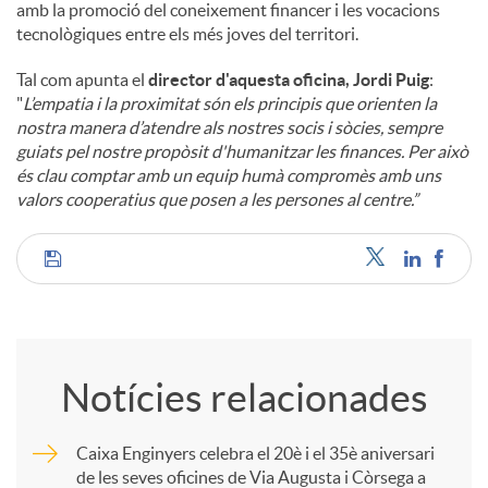
amb la promoció del coneixement financer i les vocacions
tecnològiques entre els més joves del territori.
Tal com apunta el
director d'aquesta oficina, Jordi Puig
:
"
L’empatia i la proximitat són els principis que orienten la
nostra manera d’atendre als nostres socis i sòcies, sempre
guiats pel nostre propòsit d'humanitzar les finances. Per això
és clau comptar amb un equip humà compromès amb uns
valors cooperatius que posen a les persones al centre.”
C
o
Notícies relacionades
m
Caixa Enginyers celebra el 20è i el 35è aniversari
de les seves oficines de Via Augusta i Còrsega a