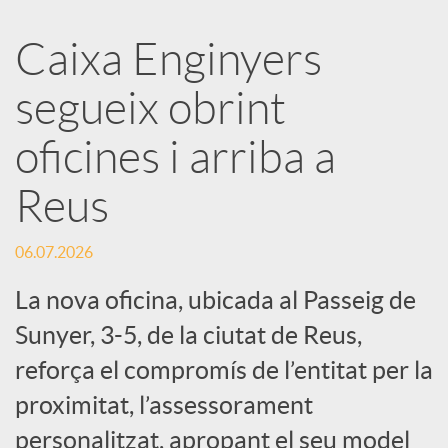
a
Caixa Enginyers
segueix obrint
r
oficines i arriba a
x
Reus
e
06.07.2026
s
La nova oficina, ubicada al Passeig de
Sunyer, 3-5, de la ciutat de Reus,
S
reforça el compromís de l’entitat per la
proximitat, l’assessorament
o
personalitzat, apropant el seu model