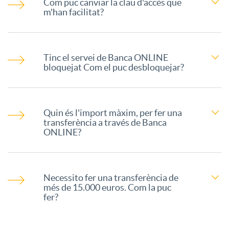
s
Com puc canviar la clau d'accés que
m'han facilitat?
n
a
B
i
O
Tinc el servei de Banca ONLINE
a
bloquejat Com el puc desbloquejar?
d
N
n
Quin és l'import màxim, per fer una
a
L
transferència a través de Banca
c
ONLINE?
d
I
a
Necessito fer una transferència de
e
N
més de 15.000 euros. Com la puc
O
fer?
s
E