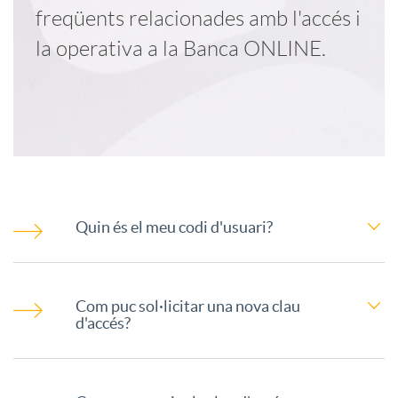
freqüents relacionades amb l'accés i
a
F
la operativa a la Banca ONLINE.
c
A
i
Q
o
B
F
Quin és el meu codi d'usuari?
n
a
a
Com puc sol·licitar una nova clau
s
n
d'accés?
q
a
c