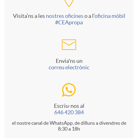
e
Visita’ns a les
nostres oficines
o a l’
oficina mòbil
#CEApropa
s
c
Envia'ns un
correu electrònic
o
n
Escriu-nos al
646 420 384
t
el nostre canal de WhatsApp, de dilluns a divendres de
8:30 a 18h
a