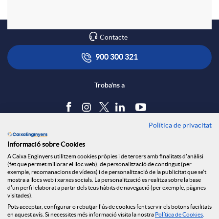
i
Contacte
n
900 300 321
g
Troba'ns a
C
Política de privacitat
Blog
Informació sobre Cookies
o
Tauler d'anuncis
A Caixa Enginyers utilitzem cookies pròpies i de tercers amb finalitats d'anàlisi
Política de cookies
(fet que permet millorar el lloc web), de personalització de contingut (per
Avís legal
exemple, recomanacions de vídeos) i de personalització de la publicitat que se't
n
mostra a llocs web i xarxes socials. La personalització es realitza sobre la base
Seguretat Online
d'un perfil elaborat a partir dels teus hàbits de navegació (per exemple, pàgines
Privacitat
visitades).
Pots acceptar, configurar o rebutjar l'ús de cookies fent servir els botons facilitats
Canal denúncies
t
en aquest avís. Si necessites més informació visita la nostra
Política de Cookies
.