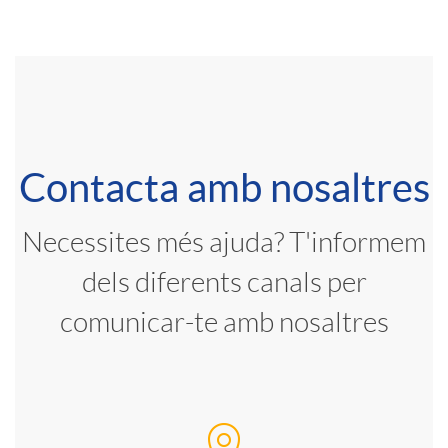
N
L
I
C
Contacta amb nosaltres
N
a
Necessites més ajuda? T'informem
E
dels diferents canals per
n
comunicar-te amb nosaltres
a
l