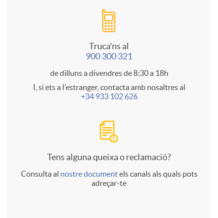
c
Truca'ns al
t
900 300 321
de dilluns a divendres de 8:30 a 18h
o
I, si ets a l'estranger, contacta amb nosaltres al
+34 933 102 626
l
a
Tens alguna queixa o reclamació?
Consulta al
nostre document
els canals als quals pots
n
adreçar-te
d