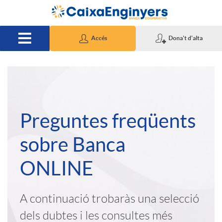
Salta al contingut principal
Accés
Dona't d'alta
A
I
Preguntes freqüents
p
n
sobre Banca
l
t
ONLINE
i
r
A continuació trobaràs una selecció
c
o
dels dubtes i les consultes més