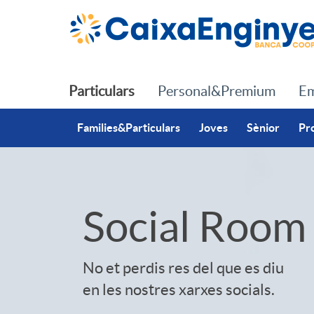
Salta al contingut principal
Particulars
Personal&Premium
Em
Families&Particulars
Joves
Sènior
Pr
S
Social Room
l
No et perdis res del que es diu
en les nostres xarxes socials.
i