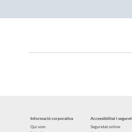
d
e
S
r
o
S
c
o
i
c
Informació corporativa
Accessibilitat i seguret
a
i
Qui som
Seguretat online