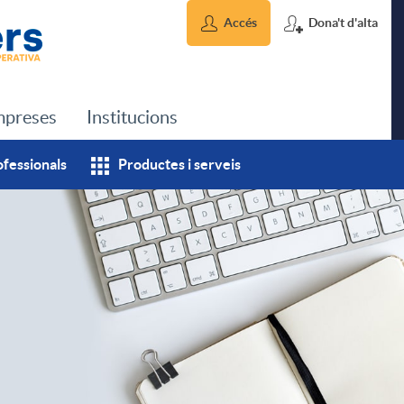
Accés
Dona't d'alta
preses
Institucions
ofessionals
Productes i serveis