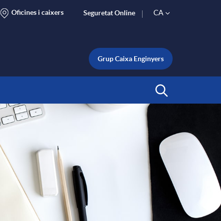
Oficines i caixers
CA
Seguretat Online
S
e
Grup Caixa Enginyers
l
Inicia Cerca
e
c
t