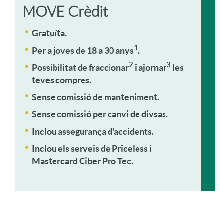
e
a
T
MOVE Crèdit
Gratuïta.
M
s
a
1
Per a joves de 18 a 30 anys
.
2
3
O
Possibilitat de fraccionar
i ajornar
les
r
teves compres.
Sense comissió de manteniment.
V
j
Sense comissió per canvi de divsas.
E
Inclou assegurança d'accidents.
e
Inclou els serveis de
Priceless i
r
Mastercard Ciber Pro Tec.
t
e
a