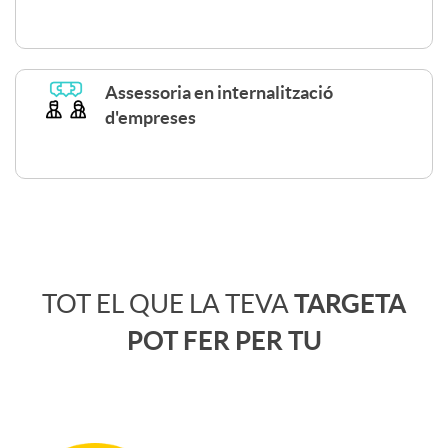
P
n
r
g
Assessoria en internalització
d'empreses
i
B
c
E
e
C
N
TOT EL QUE LA TEVA
TARGETA
l
u
E
POT FER PER TU
e
e
F