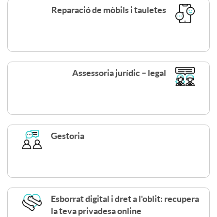
e
p
O
Reparació de mòbils i tauletes
r
o
V
c
l
E
Assessoria jurídic – legal
a
a
n
r
n
e
Gestoria
d
d
w
-
i
Esborrat digital i dret a l'oblit: recupera
la teva privadesa online