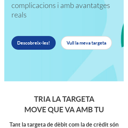
i
t
complicacions i amb avantatges
reals
c
o
a
b
Descobreix-les!
Vull la meva targeta
c
a
i
n
o
n
C
TRIA LA TARGETA
MOVE QUE VA AMB TU
n
e
o
Tant la targeta de dèbit com la de crèdit són