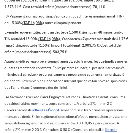
l
quotes de 131,51 € i una última quota de 131,50 €. Import total degut:
t
1.578,11 €. Cost total del crèdit (import dels interessos): 78,11 €.
a
(3) Pagament ajornat revolving: s’aplica un tipus d’interès nominal anual (TIN)
del 15,00%
(TAE 16,08%)
sobre el capital pendent.
P
Exemple representatiu: per a un deute de 1.500 € ajornat en 48 mesos, amb un
i
TIN anual del 15,00%
(TAE 16,08%)
, s’abonarien 47 quotes mensuals de 41,75 €
l
i una última quota de 41,50 €. Import total degut: 2.003,75 €. Cost total del
crèdit (import dels interessos): 503,75 €.
m
Aquest crèdit es regeix pel sistema d’amortització francès, fet que implica que les
a
quotes es mantenen constants. En les primeres quotes, el pes dels interessos és
e
més elevat i es redueix progressivament a mesura que augmenta l’amortització
del capital. L’exemple s’ha elaborat considerant que no es fan noves disposicions i
z
que l’amortització comença des de l’inici.
r
(4)
Xarxa de caixers de Caixa Enginyers
: retirades il·limitades a dèbit i consultes
o
de saldos i últims moviments sense comissions. A crèdit: 2%, mínim 2 €.
M
Caixers nacionals
adherits a l’acord
: sense comissió les 5 primeres operacions
mensuals a dèbit. En les següents disposicions d’efectiu mensuals en entitats amb
x
les quals hem signat un acord es cobrarà entre 0,30 i 0,85 € per operació. A
crèdit: 2%, mínim 2,20 €. Consultes: 0,50 €. (Consulteu el detall al
llibre de