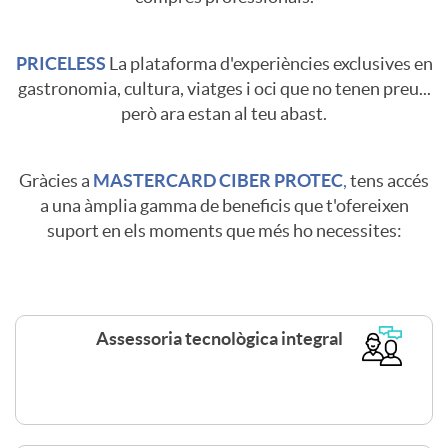
a
a
d
PRICELESS
La plataforma d'experiències exclusives en
r
gastronomia, cultura, viatges i oci que no tenen preu...
però ara estan al teu abast.
o
j
Gràcies a
MASTERCARD CIBER PROTEC
,
tens accés
M
C
a una àmplia gamma de beneficis que t'ofereixen
e
suport en els moments que més ho necessites:
a
u
t
s
e
a
Assessoria tecnològica integral
t
r
M