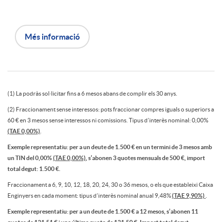
n
e
e
Més informació
r
w
r
D
(1) La podràs sol·licitar fins a 6 mesos abans de complir els 30 anys.
e
(2) Fraccionament sense interessos: pots fraccionar compres iguals o superiors a
i
60 € en 3 mesos sense interessos ni comissions. Tipus d’interès nominal: 0,00%
(TAE 0,00%)
.
d
Exemple representatiu: per a un deute de 1.500 € en un termini de 3 mesos amb
s
un TIN del 0,00%
(TAE 0,00%)
, s’abonen 3 quotes mensuals de 500 €, import
u
total degut: 1.500 €.
c
Fraccionament a 6, 9, 10, 12, 18, 20, 24, 30 o 36 mesos, o els que estableixi Caixa
Enginyers en cada moment: tipus d’interès nominal anual 9,48%
(TAE 9,90%)
.
ï
Exemple representatiu: per a un deute de 1.500 € a 12 mesos, s’abonen 11