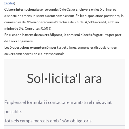
o
tarifes
)
Caixers internacionals
: sense comissió de Caixa Enginyers en les 5 primeres
v
disposicions mensuals tant a dèbit com a crèdit. En les disposicions posteriors, la
comissió és del 3% en operacions d’efectiu a dèbit i del 4,50% a crèdit, amb un
mínim de 3 €. Consultes: 0,50 €.
e
En el cas de la
xarxa de caixers Allpoint, la comissió d’accés és gratuïta per part
de Caixa Enginyers.
Les
5 operacions exemptes són per targeta i mes
, sumant les disposicions en
N
caixers amb acord i en els internacionals.
A
T
E
Sol·licita'l ara
p
í
W
Emplena el formulari i contactarem amb tu el més aviat 
l
t
F
F
possible.

Tots els camps marcats amb * són obligatoris.