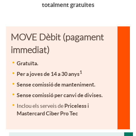
s
r
n
totalment gratuïtes
a
T
t
MOVE Dèbit (pagament
n
a
e
immediat)
i
r
n
Gratuïta.
1
Per a joves de 14 a 30 anys
d
j
i
Sense comissió de manteniment.
Sense comissió per canvi de divises.
a
e
d
Inclou els serveis de
Priceless i
Mastercard Ciber Pro Tec
d
t
o