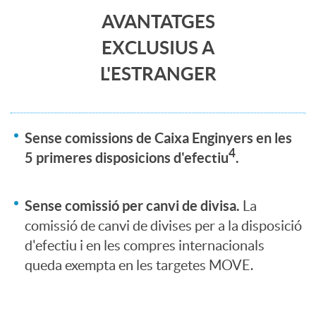
s
s
C
AVANTATGES
EXCLUSIUS A
p
M
u
L'ESTRANGER
o
O
e
Sense comissions de Caixa Enginyers en les
n
V
r
4
5 primeres disposicions d'efectiu
.
s
E
p
Sense comissió per canvi de divisa.
La
comissió de canvi de divises per a la disposició
i
N
o
d'efectiu i en les compres internacionals
queda exempta en les targetes MOVE.
v
E
l