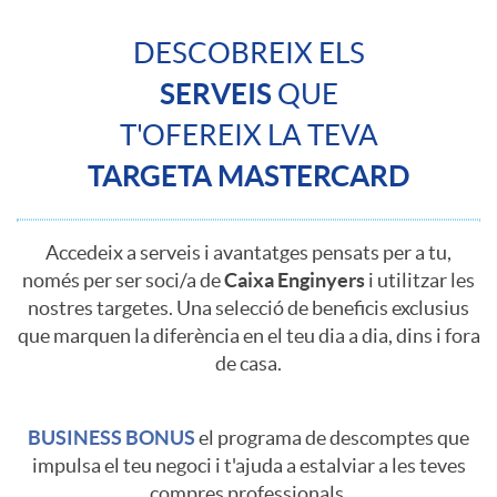
e
W
a
DESCOBREIX ELS
D
SERVEIS
QUE
n
T'OFEREIX LA TEVA
e
d
TARGETA MASTERCARD
s
i
Accedeix a serveis i avantatges pensats per a tu,
t
només per ser soci/a de
Caixa Enginyers
i utilitzar les
n
nostres targetes. Una selecció de beneficis exclusius
que marquen la diferència en el teu dia a dia, dins i fora
a
de casa.
g
c
BUSINESS BONUS
el programa de descomptes que
t
impulsa el teu negoci i t'ajuda a estalviar a les teves
compres professionals.