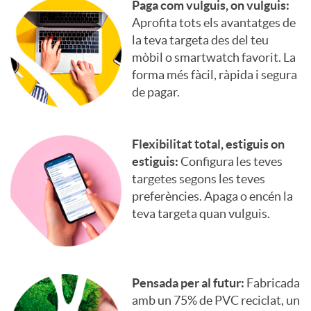
s
r
Paga com vulguis, on vulguis:
I
Aprofita tots els avantatges de
s
la teva targeta des del teu
p
C
mòbil o smartwatch favorit. La
forma més fàcil, ràpida i segura
o
de pagar.
I
l
O
Flexibilitat total, estiguis on
estiguis:
Configura les teves
targetes segons les teves
a
S
preferències. Apaga o encén la
teva targeta quan vulguis.
n
n
d
e
Pensada per al futur:
Fabricada
amb un 75% de PVC reciclat, un