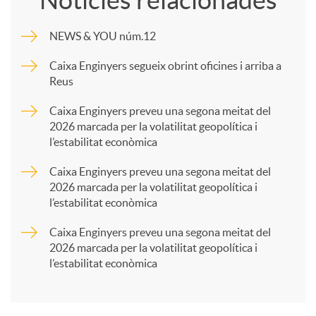
m
NEWS & YOU núm.12
p
Caixa Enginyers segueix obrint oficines i arriba a
Reus
a
Caixa Enginyers preveu una segona meitat del
2026 marcada per la volatilitat geopolítica i
l’estabilitat econòmica
r
Caixa Enginyers preveu una segona meitat del
2026 marcada per la volatilitat geopolítica i
t
l’estabilitat econòmica
Caixa Enginyers preveu una segona meitat del
i
2026 marcada per la volatilitat geopolítica i
l’estabilitat econòmica
r