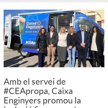
c
o
n
t
i
Amb el servei de
n
#CEApropa, Caixa
Enginyers promou la
g