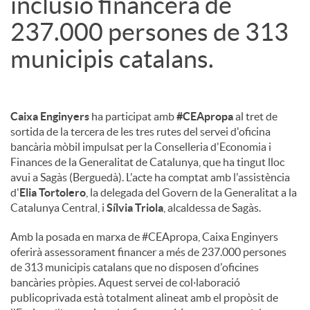
inclusió financera de
237.000 persones de 313
u
municipis catalans.
t
Caixa Enginyers
ha participat amb
#CEApropa
al tret de
s
sortida de la tercera de les tres rutes del servei d'oficina
bancària mòbil impulsat per la Conselleria d'Economia i
Finances de la Generalitat de Catalunya, que ha tingut lloc
avui a Sagàs (Berguedà). L'acte ha comptat amb l'assistència
d'
Elia Tortolero
, la delegada del Govern de la Generalitat a la
Catalunya Central, i
Sílvia Triola
, alcaldessa de Sagàs.
Amb la posada en marxa de #CEApropa, Caixa Enginyers
oferirà assessorament financer a més de 237.000 persones
de 313 municipis catalans que no disposen d'oficines
bancàries pròpies. Aquest servei de col·laboració
publicoprivada està totalment alineat amb el propòsit de