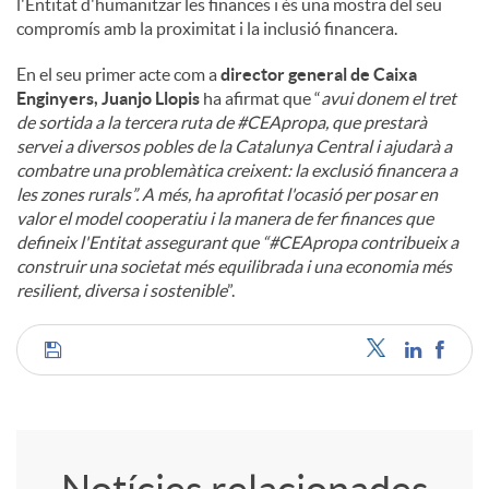
l'Entitat d'humanitzar les finances i és una mostra del seu
compromís amb la proximitat i la inclusió financera.
En el seu primer acte com a
director general de Caixa
Enginyers, Juanjo Llopis
ha afirmat que “
avui donem el tret
de sortida a la tercera ruta de #CEApropa, que prestarà
servei a diversos pobles de la Catalunya Central i ajudarà a
combatre una problemàtica creixent: la exclusió financera a
les zones rurals”. A més, ha aprofitat l'ocasió per posar en
valor el model cooperatiu i la manera de fer finances que
defineix l'Entitat assegurant que “#CEApropa contribueix a
construir una societat més equilibrada i una economia més
resilient, diversa i sostenible
”.
C
o
Notícies relacionades