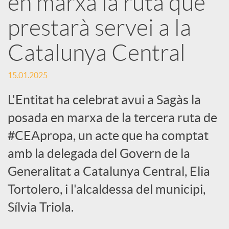
en marxa la ruta que
prestarà servei a la
c
Catalunya Central
a
15.01.2025
d
L'Entitat ha celebrat avui a Sagàs la
posada en marxa de la tercera ruta de
o
#CEApropa, un acte que ha comptat
amb la delegada del Govern de la
r
Generalitat a Catalunya Central, Elia
d
Tortolero, i l'alcaldessa del municipi,
Sílvia Triola.
e