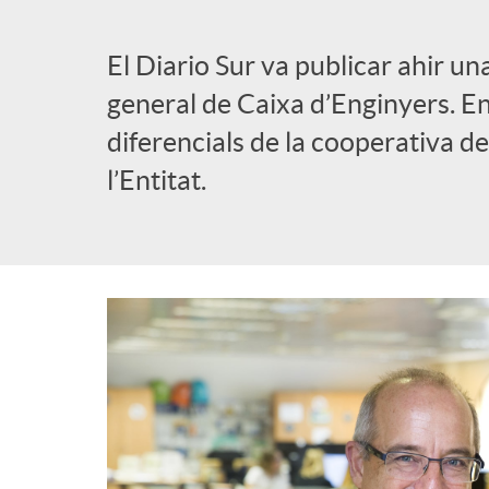
l
El Diario Sur va publicar ahir un
general de Caixa d’Enginyers. En
i
diferencials de la cooperativa de 
l’Entitat.
c
a
d
o
r