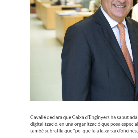
d
e
c
o
n
t
Cavallé declara que Caixa d’Enginyers ha sabut adapt
digitalització, en una organització que posa especial 
i
també subratlla que “pel que fa a la xarxa d’oficine