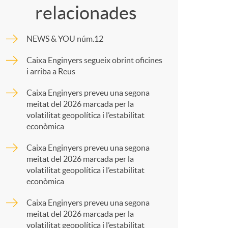
o
relacionades
m
m
NEWS & YOU núm.12
p
a
Caixa Enginyers segueix obrint oficines
i arriba a Reus
a
Caixa Enginyers preveu una segona
meitat del 2026 marcada per la
r
volatilitat geopolítica i l’estabilitat
econòmica
t
Caixa Enginyers preveu una segona
meitat del 2026 marcada per la
volatilitat geopolítica i l’estabilitat
econòmica
Caixa Enginyers preveu una segona
r
meitat del 2026 marcada per la
volatilitat geopolítica i l’estabilitat