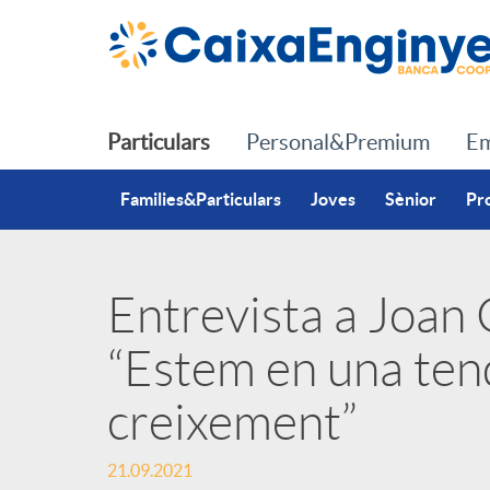
Salta al contingut principal
Particulars
Personal&Premium
Em
Families&Particulars
Joves
Sènior
Pr
Entrevista a Joan C
P
“Estem en una ten
u
creixement”
b
21.09.2021