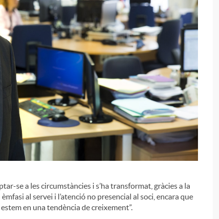
i
ar-se a les circumstàncies i s’ha transformat, gràcies a la
èmfasi al servei i l’atenció no presencial al soci, encara que
s, estem en una tendència de creixement”.