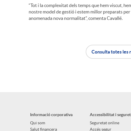
“Tot i la complexitat dels temps que hem viscut, hem 
n
nostre model de gestió i estem millor preparats per 
anomenada nova normalitat”, comenta Cavallé.
g
u
Consulta totes les 
t
A
B
s
p
o
l
t
Informació corporativa
Accessibilitat i seguret
i
ó
Qui som
Seguretat online
Salut financera
Accés segur