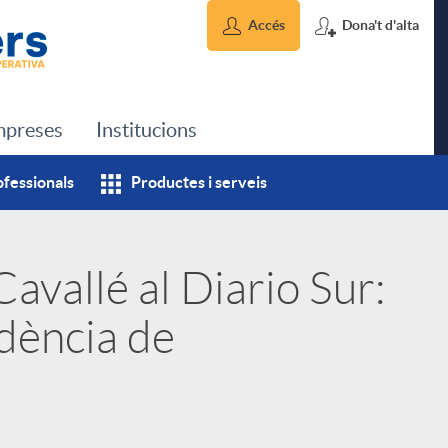
Accés
Dona't d'alta
preses
Institucions
ofessionals
Productes i serveis
avallé al Diario Sur:
dència de