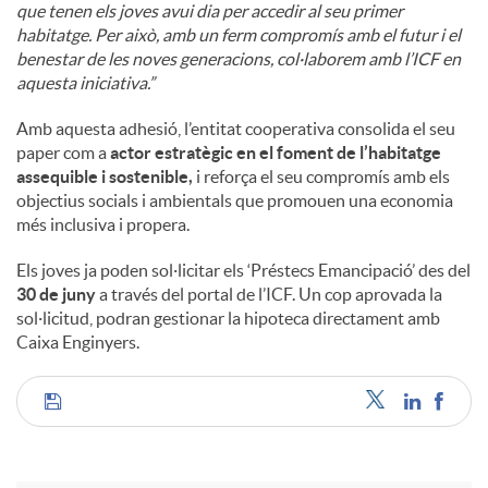
que tenen els joves avui dia per accedir al seu primer
habitatge. Per això, amb un ferm compromís amb el futur i el
benestar de les noves generacions, col·laborem amb l’ICF en
aquesta iniciativa.”
Amb aquesta adhesió, l’entitat cooperativa consolida el seu
paper com a
actor estratègic en el foment de l’habitatge
assequible i sostenible,
i reforça el seu compromís amb els
objectius socials i ambientals que promouen una economia
més inclusiva i propera.
Els joves ja poden sol·licitar els ‘Préstecs Emancipació’ des del
30 de juny
a través del portal de l’ICF. Un cop aprovada la
sol·licitud, podran gestionar la hipoteca directament amb
Caixa Enginyers.
C