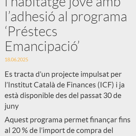
l’habitatge jove amb
l’adhesió al programa
c
‘Préstecs
a
Emancipació’
d
18.06.2025
o
Es tracta d’un projecte impulsat per
l’Institut Català de Finances (ICF) i ja
r
està disponible des del passat 30 de
juny
d
Aquest programa permet finançar fins
al 20 % de l’import de compra del
e