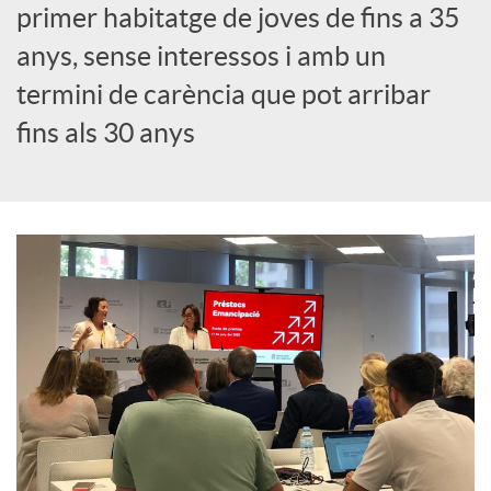
primer habitatge de joves de fins a 35
c
anys, sense interessos i amb un
termini de carència que pot arribar
o
fins als 30 anys
n
t
i
n
g