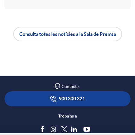
r
a
Consulta totes les notícies a la Sala de Premsa
X
A
B
a
p
o
r
l
t
Contacte
x
i
ó
900 300 321
e
c
n
Troba'ns a