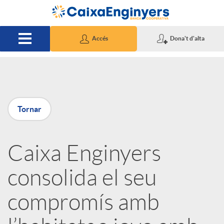
Salta al contingut principal
Accés
Dona't d'alta
P
Tornar
u
Caixa Enginyers
b
consolida el seu
l
compromís amb
i