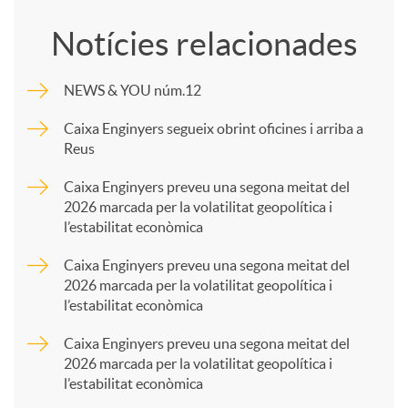
o
Notícies relacionades
m
NEWS & YOU núm.12
p
Caixa Enginyers segueix obrint oficines i arriba a
Reus
a
Caixa Enginyers preveu una segona meitat del
2026 marcada per la volatilitat geopolítica i
l’estabilitat econòmica
r
Caixa Enginyers preveu una segona meitat del
2026 marcada per la volatilitat geopolítica i
t
l’estabilitat econòmica
Caixa Enginyers preveu una segona meitat del
i
2026 marcada per la volatilitat geopolítica i
l’estabilitat econòmica