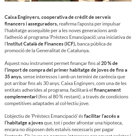
u
Caixa Enginyers, cooperativa de crèdit de serveis
financers i asseguradors,
reafirma l’aposta per impulsar
l’habitatge assequible per a les noves generacions amb
t
l’adhesió al programa ‘Préstecs Emancipació’, una iniciativa de
l’
Institut Català de Finances (ICF),
banca pública de
promoció de la Generalitat de Catalunya.
s
Aquest nou instrument permet finançar fins al
20 % de
l’import de compra del primer habitatge de joves de fins a
35 anys,
sense interessos i amb un termini de carència que
pot arribar fins als 30 anys. Caixa Enginyers, com una de les
entitats adherides al programa, facilitarà el
finançament
complementari
(fins al 80 % restant), a través de condicions
competitives adaptades al col·lectiu jove.
L’objectiu de ‘Préstecs Emancipació’ és
facilitar l’accés a
l’habitatge a joves
que, tot i poder afrontar una hipoteca,
encara no disposen dels estalvis necessaris per pagar
l’entrada. Els joves no pagaran interessos per aquest préstec i