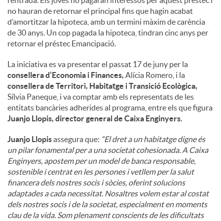
no hauran de retornar el principal fins que hagin acabat
d’amortitzar la hipoteca, amb un termini màxim de carència
de 30 anys. Un cop pagada la hipoteca, tindran cinc anys per
retornar el préstec Emancipació.
La iniciativa es va presentar el passat 17 de juny per la
consellera d’Economia i Finances,
Alícia Romero, i la
consellera de Territori, Habitatge i Transició Ecològica,
Sílvia Paneque, i va comptar amb els representats de les
entitats bancàries adherides al programa, entre els que figura
Juanjo Llopis, director general de Caixa Enginyers.
Juanjo Llopis
assegura que:
“El dret a un habitatge digne és
un pilar fonamental per a una societat cohesionada. A Caixa
Enginyers, apostem per un model de banca responsable,
sostenible i centrat en les persones i vetllem per la salut
financera dels nostres socis i sòcies, oferint solucions
adaptades a cada necessitat. Nosaltres volem estar al costat
dels nostres socis i de la societat, especialment en moments
clau de la vida. Som plenament conscients de les dificultats