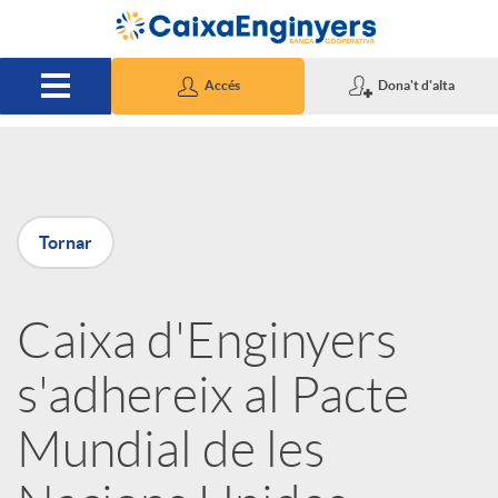
Salta al contingut principal
Accés
Dona't d'alta
P
Tornar
u
Caixa d'Enginyers
b
s'adhereix al Pacte
l
Mundial de les
i