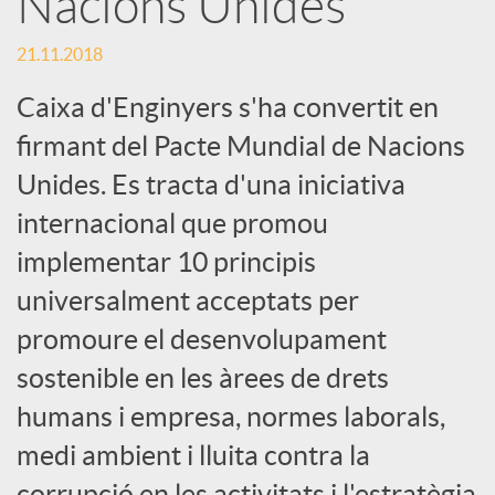
Nacions Unides
c
21.11.2018
Caixa d'Enginyers s'ha convertit en
a
firmant del Pacte Mundial de Nacions
Unides. Es tracta d'una iniciativa
d
internacional que promou
implementar 10 principis
o
universalment acceptats per
r
promoure el desenvolupament
sostenible en les àrees de drets
d
humans i empresa, normes laborals,
medi ambient i lluita contra la
e
corrupció en les activitats i l'estratègia