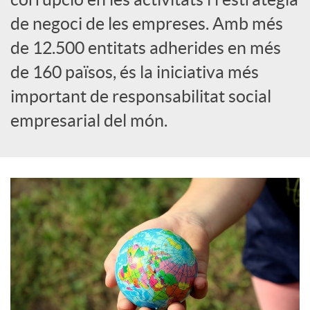
de negoci de les empreses. Amb més
c
de 12.500 entitats adherides en més
de 160 països, és la iniciativa més
o
important de responsabilitat social
empresarial del món.
n
t
i
n
g