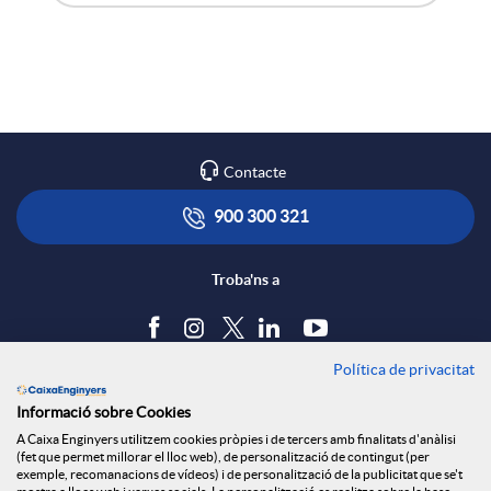
X
A
B
a
p
o
r
l
t
Contacte
x
i
ó
900 300 321
e
c
n
Troba'ns a
s
a
s
Política de privacitat
Blog
Informació sobre Cookies
S
c
a
Tauler d'anuncis
A Caixa Enginyers utilitzem cookies pròpies i de tercers amb finalitats d'anàlisi
Política de cookies
(fet que permet millorar el lloc web), de personalització de contingut (per
Avís legal
exemple, recomanacions de vídeos) i de personalització de la publicitat que se't