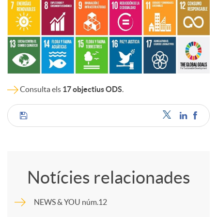
Consulta els
17 objectius ODS
.
C
o
Notícies relacionades
m
NEWS & YOU núm.12