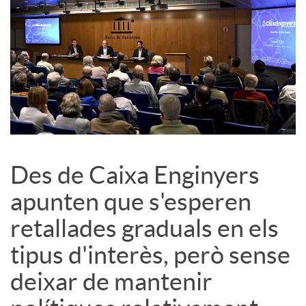
c
o
n
t
Des de Caixa Enginyers
apunten que s'esperen
i
retallades graduals en els
tipus d'interès, però sense
n
deixar de mantenir
g