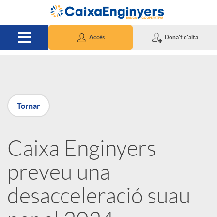
Salta al contingut principal
Accés
Dona't d'alta
P
Tornar
u
Caixa Enginyers
b
preveu una
l
desacceleració suau
i