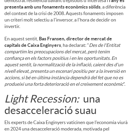
demostrat resiliència davant d’episodis d'incertesa i
l'any es
presenta amb uns fonaments econòmics sòlids
, a diferència
del context de la crisi de 2008. Aquests fonaments imposen
un criteri molt selectiu a l'inversor, a l'hora de decidir on
invertir.
En aquest sentit,
Bas Fransen, director de mercat de
capitals de Caixa Enginyers
, ha declarat: “
Des de l'Entitat
compartim les preocupacions del mercat, però tenim
confiança en els factors positius i en les oportunitats. En
aquest sentit, la normalització de la inflació, caient des d'un
nivell elevat, presenta un escenari positiu per a la inversió en
accions, si bé en última instància dependrà del fet que no es
produeixi una forta deterioració en el creixement econòmic
”.
Light Recession:
una
desacceleració suau
Els experts de Caixa Enginyers vaticinen que l'economia viurà
en 2024 una desacceleració moderada, motivada pel