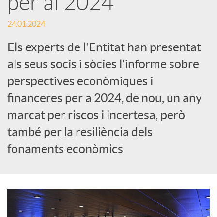
per al 2024
c
24.01.2024
Els experts de l'Entitat han presentat
a
als seus socis i sòcies l'informe sobre
perspectives econòmiques i
d
financeres per a 2024, de nou, un any
marcat per riscos i incertesa, però
o
també per la resiliència dels
r
fonaments econòmics
d
e