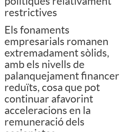
polítiques relativament
restrictives
u
Els fonaments
t
empresarials romanen
extremadament sòlids,
s
amb els nivells de
palanquejament financer
reduïts, cosa que pot
continuar afavorint
acceleracions en la
remuneració dels