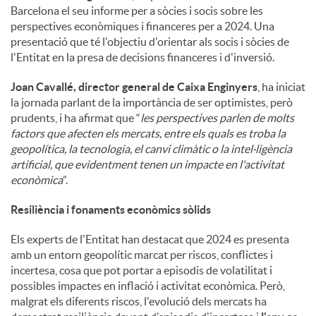
Barcelona el seu informe per a sòcies i socis sobre les
perspectives econòmiques i financeres per a 2024. Una
presentació que té l'objectiu d'orientar als socis i sòcies de
l'Entitat en la presa de decisions financeres i d'inversió.
Joan Cavallé, director general de Caixa Enginyers
, ha iniciat
la jornada parlant de la importància de ser optimistes, però
prudents, i ha afirmat que “
les perspectives parlen de molts
factors que afecten els mercats, entre els quals es troba la
geopolítica, la tecnologia, el canvi climàtic o la intel·ligència
artificial, que evidentment tenen un impacte en l'activitat
econòmica
”.
Resiliència i fonaments econòmics sòlids
Els experts de l'Entitat han destacat que 2024 es presenta
amb un entorn geopolític marcat per riscos, conflictes i
incertesa, cosa que pot portar a episodis de volatilitat i
possibles impactes en inflació i activitat econòmica. Però,
malgrat els diferents riscos, l'evolució dels mercats ha