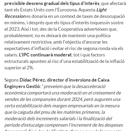
previsible descens gradual dels tipus d'interès
, que afectarà
tant els Estats Units com l'Eurozona. Aquesta
Light
Recession
es donaria en un context de taxes de desocupació
en mínims, i després que els tipus d'interès toquessin sostre
el 2023. Així i tot, des de la Cooperativa adverteixen que,
probablement, no es deixarà de mantenir una política
relativament restrictiva, amb l'objectiu d'ancorar les
expectatives d'inflació i evitar el risc de segona ronda via els
salaris.
L'IPC continuarà moderat
, tot i que factors
estructurals apunten al risc d'una estabilització de la inflació
superior al 2%.
Segons
Dídac Pérez, director d'inversions de Caixa
Enginyers Gestió
: “
preveiem que la desacceleració
econòmica comportarà una moderació en el creixement de
vendes de les companyies durant 2024, però augurem una
certa estabilització dels marges empresarials en la mesura
que la caiguda del preu de les matèries primeres, la
moderació dels increments salarials i la finalització del
període d’estucatge compensen l'increment de les despeses