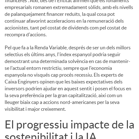
financeres
”. Així, des de l'Entitat afirmen que els fonaments
empresarials romanen extremadament sòlids, amb els nivells
de palanquejament financer reduïts, la qual cosa pot
continuar afavorint acceleracions en la remuneració dels
accionistes, tant pel costat de dividends com pel costat de
recompra d'accions.
Pel que fa a la Renda Variable, després de ser un dels millors
selectius els últims anys, l'índex espanyol podria seguir
demostrant una determinada solvència en cas de mantenir-
se l'actual entorn restrictiu, sempre que l'economia
espanyola no visqués cap procés recessiu. Els experts de
Caixa Enginyers opinen que les baixes expectatives dels
inversors podrien ajudar en aquest sentit i posen el focus en
la seva preferència per la gran capitalització, així com un
lleuger biaix cap a accions nord-americanes per la seva
visibilitat i major creixement.
El progressiu impacte de la
sostenibilitat i la IA