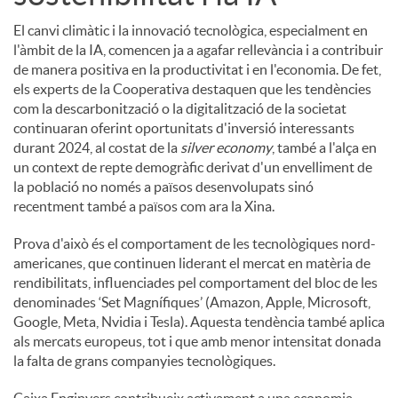
El canvi climàtic i la innovació tecnològica, especialment en
l'àmbit de la IA, comencen ja a agafar rellevància i a contribuir
de manera positiva en la productivitat i en l'economia. De fet,
els experts de la Cooperativa destaquen que les tendències
com la descarbonització o la digitalització de la societat
continuaran oferint oportunitats d'inversió interessants
durant 2024, al costat de la
silver economy
, també a l'alça en
un context de repte demogràfic derivat d'un envelliment de
la població no només a països desenvolupats sinó
recentment també a països com ara la Xina.
Prova d'això és el comportament de les tecnològiques nord-
americanes, que continuen liderant el mercat en matèria de
rendibilitats, influenciades pel comportament del bloc de les
denominades ‘Set Magnífiques’ (Amazon, Apple, Microsoft,
Google, Meta, Nvidia i Tesla). Aquesta tendència també aplica
als mercats europeus, tot i que amb menor intensitat donada
la falta de grans companyies tecnològiques.
Caixa Enginyers contribueix activament a una economia