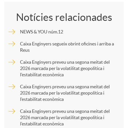
o
Notícies relacionades
m
NEWS & YOU núm.12
p
Caixa Enginyers segueix obrint oficines i arriba a
Reus
a
Caixa Enginyers preveu una segona meitat del
2026 marcada per la volatilitat geopolítica i
l’estabilitat econòmica
r
Caixa Enginyers preveu una segona meitat del
2026 marcada per la volatilitat geopolítica i
t
l’estabilitat econòmica
Caixa Enginyers preveu una segona meitat del
i
2026 marcada per la volatilitat geopolítica i
l’estabilitat econòmica