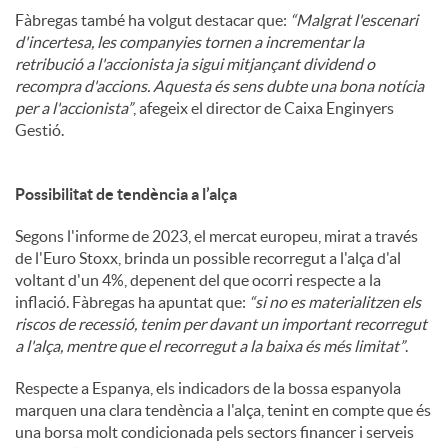
Fàbregas també ha volgut destacar que:
“Malgrat l'escenari
d'incertesa, les companyies tornen a incrementar la
retribució a l'accionista ja sigui mitjançant dividend o
recompra d'accions. Aquesta és sens dubte una bona notícia
per a l'accionista”
, afegeix el director de Caixa Enginyers
Gestió.
Possibilitat de tendència a l’alça
Segons l'informe de 2023, el mercat europeu, mirat a través
de l'Euro Stoxx, brinda un possible recorregut a l'alça d'al
voltant d'un 4%, depenent del que ocorri respecte a la
inflació. Fàbregas ha apuntat que:
“si no es materialitzen els
riscos de recessió, tenim per davant un important recorregut
a l'alça, mentre que el recorregut a la baixa és més limitat”
.
Respecte a Espanya, els indicadors de la bossa espanyola
marquen una clara tendència a l'alça, tenint en compte que és
una borsa molt condicionada pels sectors financer i serveis