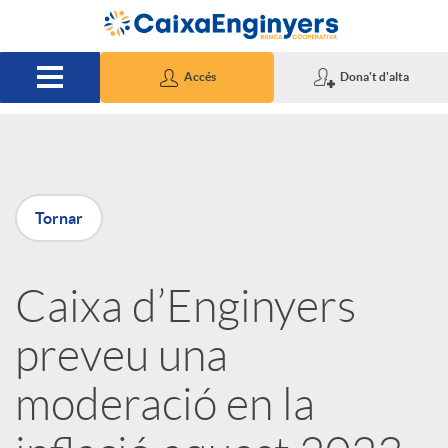
Salta al contingut principal
Accés
Dona't d'alta
P
Tornar
u
Caixa d’Enginyers
b
preveu una
l
moderació en la
i