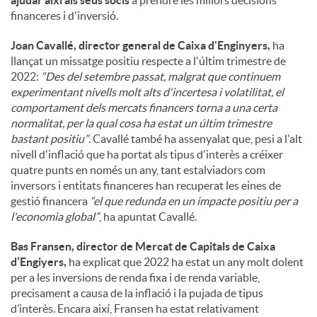
ajudar així als seus socis
a prendre les millors decisions
financeres i d'inversió.
Joan Cavallé, director general de Caixa d'Enginyers,
ha
llançat un missatge positiu respecte a l'últim trimestre de
2022:
“Des del setembre passat, malgrat que continuem
experimentant nivells molt alts d'incertesa i volatilitat, el
comportament dels mercats financers torna a una certa
normalitat, per la qual cosa ha estat un últim trimestre
bastant positiu”
. Cavallé també ha assenyalat que, pesi a l'alt
nivell d'inflació que ha portat als tipus d'interès a créixer
quatre punts en només un any, tant estalviadors com
inversors i entitats financeres han recuperat les eines de
gestió financera
“el que redunda en un impacte positiu per a
l'economia global”
, ha apuntat Cavallé.
Bas Fransen, director de Mercat de Capitals de Caixa
d’Engiyers,
ha explicat que 2022 ha estat un any molt dolent
per a les inversions de renda fixa i de renda variable,
precisament a causa de la inflació i la pujada de tipus
d’interès. Encara així, Fransen ha estat relativament