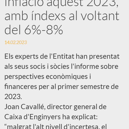
inflació aquest 2023,
amb índexs al voltant
c
del 6%-8%
a
14.02.2023
d
Els experts de l'Entitat han presentat
als seus socis i sòcies l'informe sobre
o
perspectives econòmiques i
financeres per al primer semestre de
r
2023.
d
Joan Cavallé, director general de
Caixa d'Enginyers ha explicat:
e
“malgrat l'alt nivell d'incertesa, el