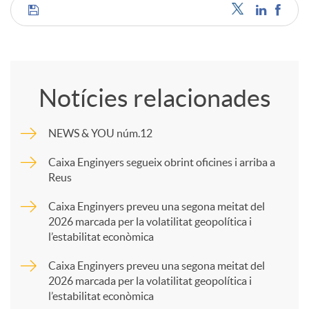
C
o
Notícies relacionades
m
NEWS & YOU núm.12
p
Caixa Enginyers segueix obrint oficines i arriba a
Reus
a
Caixa Enginyers preveu una segona meitat del
2026 marcada per la volatilitat geopolítica i
l’estabilitat econòmica
r
Caixa Enginyers preveu una segona meitat del
2026 marcada per la volatilitat geopolítica i
t
l’estabilitat econòmica