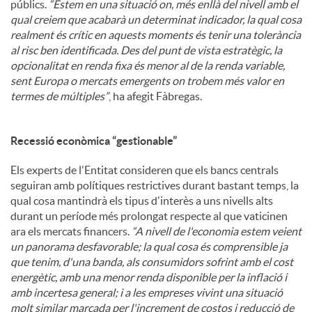
públics.
“Estem en una situació on, més enllà del nivell amb el
qual creiem que acabarà un determinat indicador, la qual cosa
realment és crític en aquests moments és tenir una tolerància
al risc ben identificada. Des del punt de vista estratègic, la
opcionalitat en renda fixa és menor al de la renda variable,
sent Europa o mercats emergents on trobem més valor en
termes de múltiples”
, ha afegit Fàbregas.
Recessió econòmica “gestionable”
Els experts de l'Entitat consideren que els bancs centrals
seguiran amb polítiques restrictives durant bastant temps, la
qual cosa mantindrà els tipus d'interès a uns nivells alts
durant un període més prolongat respecte al que vaticinen
ara els mercats financers.
“A nivell de l'economia estem veient
un panorama desfavorable; la qual cosa és comprensible ja
que tenim, d'una banda, als consumidors sofrint amb el cost
energètic, amb una menor renda disponible per la inflació i
amb incertesa general; i a les empreses vivint una situació
molt similar marcada per l'increment de costos i reducció de