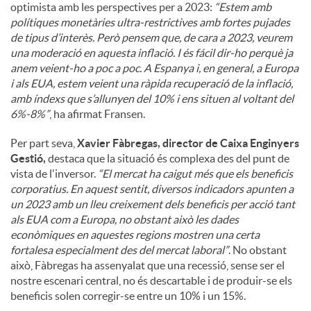
optimista amb les perspectives per a 2023:
“Estem amb
polítiques monetàries ultra-restrictives amb fortes pujades
de tipus d’interès. Però pensem que, de cara a 2023, veurem
una moderació en aquesta inflació. I és fácil dir-ho perquè ja
anem veient-ho a poc a poc. A Espanya i, en general, a Europa
i als EUA, estem veient una ràpida recuperació de la inflació,
amb índexs que s’allunyen del 10% i ens situen al voltant del
6%-8%”
, ha afirmat Fransen.
Per part seva,
Xavier Fàbregas, director de Caixa Enginyers
Gestió,
destaca que la situació és complexa des del punt de
vista de l'inversor.
“El mercat ha caigut més que els beneficis
corporatius. En aquest sentit, diversos indicadors apunten a
un 2023 amb un lleu creixement dels beneficis per acció tant
als EUA com a Europa, no obstant això les dades
econòmiques en aquestes regions mostren una certa
fortalesa especialment des del mercat laboral”
. No obstant
això, Fàbregas ha assenyalat que una recessió, sense ser el
nostre escenari central, no és descartable i de produir-se els
beneficis solen corregir-se entre un 10% i un 15%.