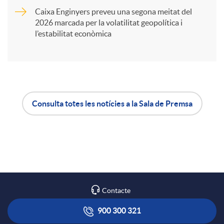
Caixa Enginyers preveu una segona meitat del
i
2026 marcada per la volatilitat geopolítica i
l’estabilitat econòmica
r
a
Consulta totes les notícies a la Sala de Premsa
X
A
B
a
p
o
r
l
t
Contacte
x
i
ó
900 300 321