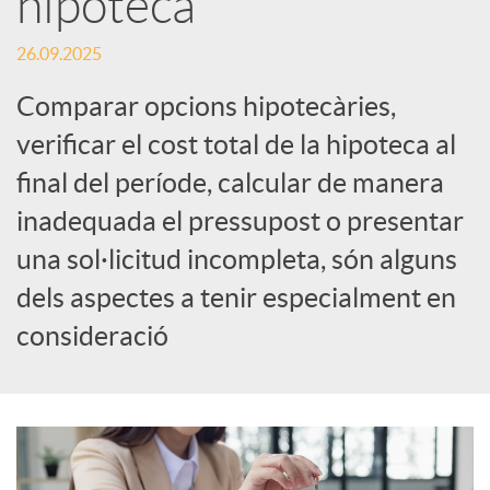
hipoteca
c
26.09.2025
Comparar opcions hipotecàries,
a
verificar el cost total de la hipoteca al
final del període, calcular de manera
d
inadequada el pressupost o presentar
una sol·licitud incompleta, són alguns
o
dels aspectes a tenir especialment en
r
consideració
d
e