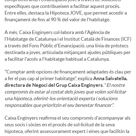
específiques que contribueixen a facilitar aquest procés.
Entre elles, destaca la Hipoteca JOVE, que permet accedir a
finançament de fins al 90 % del valor de l'habitatge.
A més, Caixa Enginyers col·labora amb l'Agència de
l'Habitatge de Catalunya i el Institut Català de Finances (ICF)
a través del Fons Públic d'Emancipació, una línia de préstecs
destinada a joves, articulada mitjançant ajudes públiques per
a facilitar l'accés a l'habitatge habitual a Catalunya.
"Comptar amb opcions de finançament adaptades és clau per
a fer el pas cap al primer habitatge", explica
Anna Salvatella,
directora de Negoci del Grup Caixa Enginyers
. “
El nostre
compromís és estar al costat dels joves que volen sol·licitar
una hipoteca, oferint-los orientació experta i solucions
responsables que prioritzin el seu benestar financer”.
Caixa Enginyers reafirma el seu compromís d'acompanyar als
seus socis i sòcies en el procés de sol·licitud de la seva
hipoteca, oferint assessorament expert i eines que facilitin la