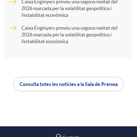
Caixa Enginyers preveu una segona meitat del
2026 marcada per la volatilitat geopolítica i
t
l’estabilitat econòmica
Caixa Enginyers preveu una segona meitat del
i
2026 marcada per la volatilitat geopolítica i
l’estabilitat econòmica
r
a
Consulta totes les notícies a la Sala de Premsa
X
A
B
a
p
o
r
l
t