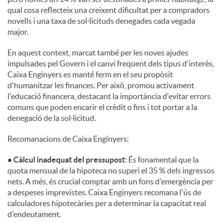
qual cosa reflecteix una creixent dificultat per a compradors
u
novells i una taxa de sol·licituds denegades cada vegada
major.
t
En aquest context, marcat també per les noves ajudes
impulsades pel Govern i el canvi freqüent dels tipus d'interès,
Caixa Enginyers es manté ferm en el seu propòsit
s
d'humanitzar les finances. Per això, promou activament
l'educació financera, destacant la importància d'evitar errors
comuns que poden encarir el crèdit o fins i tot portar a la
denegació de la sol·licitud.
Recomanacions de Caixa Enginyers:
• Càlcul inadequat del pressupost
: És fonamental que la
quota mensual de la hipoteca no superi el 35 % dels ingressos
nets. A més, és crucial comptar amb un fons d'emergència per
a despeses imprevistes. Caixa Enginyers recomana l'ús de
calculadores hipotecàries per a determinar la capacitat real
d'endeutament.