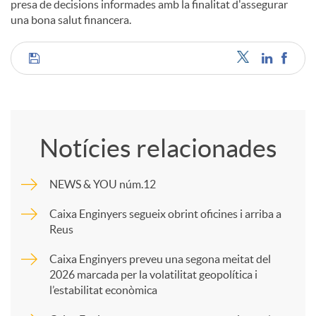
presa de decisions informades amb la finalitat d'assegurar
una bona salut financera.
C
o
Notícies relacionades
m
NEWS & YOU núm.12
p
Caixa Enginyers segueix obrint oficines i arriba a
Reus
a
Caixa Enginyers preveu una segona meitat del
2026 marcada per la volatilitat geopolítica i
l’estabilitat econòmica
r