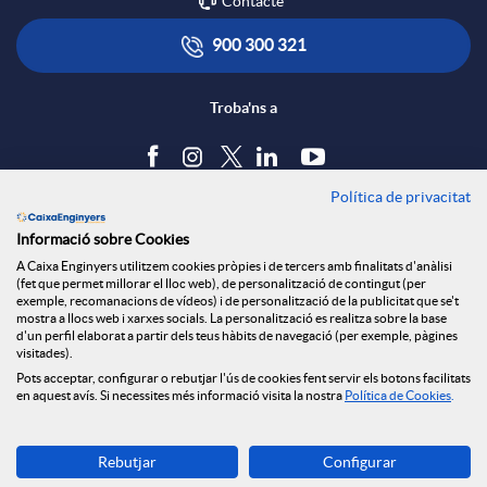
Contacte
x
i
ó
900 300 321
e
c
n
Troba'ns a
s
a
s
Política de privacitat
Blog
Informació sobre Cookies
S
c
a
Tauler d'anuncis
A Caixa Enginyers utilitzem cookies pròpies i de tercers amb finalitats d'anàlisi
Política de cookies
(fet que permet millorar el lloc web), de personalització de contingut (per
Avís legal
exemple, recomanacions de vídeos) i de personalització de la publicitat que se't
o
i
l
mostra a llocs web i xarxes socials. La personalització es realitza sobre la base
Seguretat Online
d'un perfil elaborat a partir dels teus hàbits de navegació (per exemple, pàgines
Privacitat
visitades).
Pots acceptar, configurar o rebutjar l'ús de cookies fent servir els botons facilitats
Canal denúncies
c
o
a
en aquest avís. Si necessites més informació visita la nostra
Política de Cookies
.
Descarrega-la ara
i
n
d
Rebutjar
Configurar
Banca MOBILE