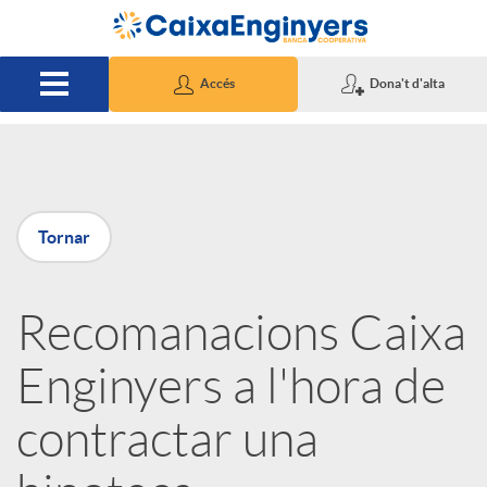
Salta al contingut principal
Accés
Dona't d'alta
P
Tornar
u
Recomanacions Caixa
b
Enginyers a l'hora de
l
contractar una
i