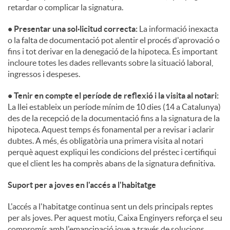
retardar o complicar la signatura.
• Presentar una sol·licitud correcta:
La informació inexacta
o la falta de documentació pot alentir el procés d'aprovació o
fins i tot derivar en la denegació de la hipoteca. És important
incloure totes les dades rellevants sobre la situació laboral,
ingressos i despeses.
• Tenir en compte el període de reflexió i la visita al notari:
La llei estableix un període mínim de 10 dies (14 a Catalunya)
des de la recepció de la documentació fins a la signatura de la
hipoteca. Aquest temps és fonamental per a revisar i aclarir
dubtes. A més, és obligatòria una primera visita al notari
perquè aquest expliqui les condicions del préstec i certifiqui
que el client les ha comprès abans de la signatura definitiva.
Suport per a joves en l'accés a l'habitatge
L'accés a l'habitatge continua sent un dels principals reptes
per als joves. Per aquest motiu, Caixa Enginyers reforça el seu
compromís amb l'emancipació jove a través de solucions