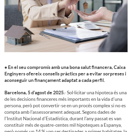
c
o
n
• En el seu compromís amb una bona salut financera, Caixa
t
Enginyers ofereix consells pràctics per a evitar sorpreses i
aconseguir un finançament adaptat a cada perfil.
i
Barcelona, 5 d'agost de 2025
.- Sol·licitar una hipoteca és una
de les decisions financeres més importants en la vida d'una
persona, però pot convertir-se en un procés complex si no es
n
compta amb l'assessorament adequat. Segons dades de
l'Institut Nacional d'Estadística, durant l'any passat es van
constituir més de quatre-centes mil hipoteques a Espanya,
g
però només un 14 % van ser destinades a primer habitatge, la