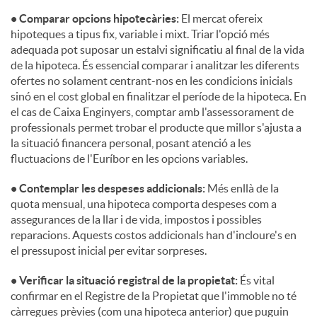
• Comparar opcions hipotecàries:
El mercat ofereix
hipoteques a tipus fix, variable i mixt. Triar l'opció més
adequada pot suposar un estalvi significatiu al final de la vida
de la hipoteca. És essencial comparar i analitzar les diferents
ofertes no solament centrant-nos en les condicions inicials
sinó en el cost global en finalitzar el període de la hipoteca. En
el cas de Caixa Enginyers, comptar amb l'assessorament de
professionals permet trobar el producte que millor s'ajusta a
la situació financera personal, posant atenció a les
fluctuacions de l'Euríbor en les opcions variables.
• Contemplar les despeses addicionals:
Més enllà de la
quota mensual, una hipoteca comporta despeses com a
assegurances de la llar i de vida, impostos i possibles
reparacions. Aquests costos addicionals han d'incloure's en
el pressupost inicial per evitar sorpreses.
• Verificar la situació registral de la propietat:
És vital
confirmar en el Registre de la Propietat que l'immoble no té
càrregues prèvies (com una hipoteca anterior) que puguin