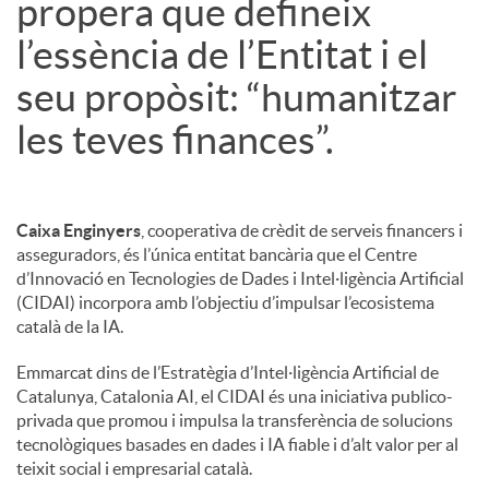
propera que defineix
l’essència de l’Entitat i el
u
seu propòsit: “humanitzar
t
les teves finances”.
s
Caixa Enginyers
, cooperativa de crèdit de serveis financers i
asseguradors, és l’única entitat bancària que el Centre
d’Innovació en Tecnologies de Dades i Intel·ligència Artificial
(CIDAI) incorpora amb l’objectiu d’impulsar l’ecosistema
català de la IA.
Emmarcat dins de l’Estratègia d’Intel·ligència Artificial de
Catalunya, Catalonia AI, el CIDAI és una iniciativa publico-
privada que promou i impulsa la transferència de solucions
tecnològiques basades en dades i IA fiable i d’alt valor per al
teixit social i empresarial català.