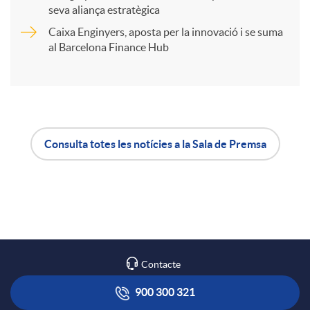
t
seva aliança estratègica
Caixa Enginyers, aposta per la innovació i se suma
i
al Barcelona Finance Hub
r
a
Consulta totes les notícies a la Sala de Premsa
A
B
X
p
o
a
l
t
Contacte
r
i
ó
900 300 321