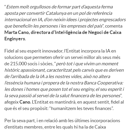
“
Estem molt orgullosos de formar part d’aquesta ferma
aposta per convertir Catalunya en un pol de referència
internacional en IA, d’on neixin idees i projectes engrescadors
que beneficiïn les persones i les empreses del país
”, comenta
Marta
Cano, directora d’Intel·ligència de Negoci de Caixa
Enginyers
.
Fidel al seu esperit innovador, l’Entitat incorpora la IA en
solucions que permeten oferir un servei millor als seus més
de 215.000 socis i sòcies, “
però tot i que vivim un moment
històric apassionant, caracteritzat pels canvis que es deriven
de l’arribada de la IA a les nostres vides, això no altera
l’essència humana i propera de la nostra Banca Cooperativa:
les dones i homes que posen tot el seu enginy, el seu esperit i
la seva passió al servei de la salut financera de les persones
”,
afegeix
Cano
. L’Entitat es mantindrà, en aquest sentit, fidel al
que és el seu propòsit: “humanitzem les teves finances”.
Per la seva part, i en relació amb les últimes incorporacions
d’entitats membres, entre les quals hi ha la de Caixa