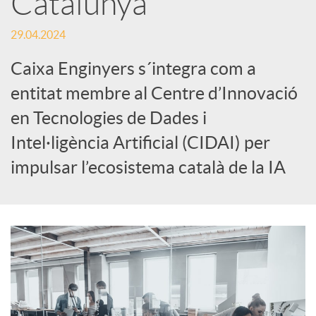
Catalunya
c
29.04.2024
Caixa Enginyers s´integra com a
a
entitat membre al Centre d’Innovació
en Tecnologies de Dades i
d
Intel·ligència Artificial (CIDAI) per
impulsar l’ecosistema català de la IA
o
r
d
e