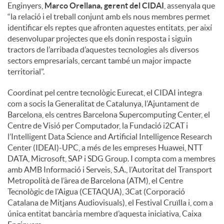
Enginyers,
Marco Orellana, gerent del CIDAI
, assenyala que
“la relació i el treball conjunt amb els nous membres permet
identificar els reptes que afronten aquestes entitats, per així
desenvolupar projectes que els donin resposta i siguin
tractors de l’arribada d’aquestes tecnologies als diversos
sectors empresarials, cercant també un major impacte
territorial”.
Coordinat pel centre tecnològic Eurecat, el CIDAI integra
com a socis la Generalitat de Catalunya, l’Ajuntament de
Barcelona, els centres Barcelona Supercomputing Center, el
Centre de Visió per Computador, la Fundació i2CAT i
l’Intelligent Data Science and Artificial Intelligence Research
Center (IDEAI)-UPC, a més de les empreses Huawei, NTT
DATA, Microsoft, SAP i SDG Group. I compta com a membres
amb AMB Informació i Serveis, S.A., l’Autoritat del Transport
Metropolità de l’àrea de Barcelona (ATM), el Centre
Tecnològic de l’Aigua (CETAQUA), 3Cat (Corporació
Catalana de Mitjans Audiovisuals), el Festival Cruïlla i, com a
única entitat bancària membre d’aquesta iniciativa, Caixa