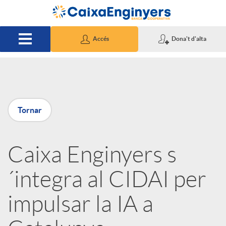
Salta al contingut principal
Accés
Dona't d'alta
P
Tornar
u
Caixa Enginyers s
b
´integra al CIDAI per
l
impulsar la IA a
i