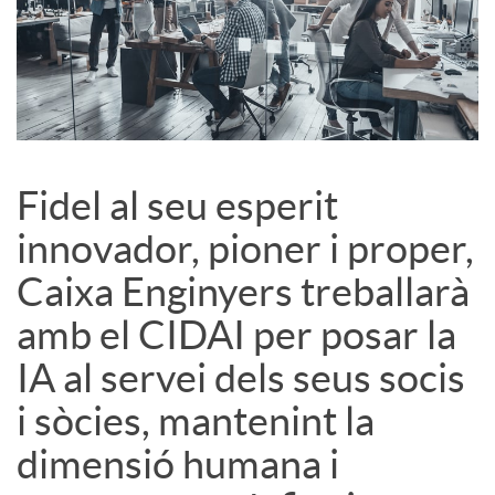
c
o
n
Fidel al seu esperit
innovador, pioner i proper,
t
Caixa Enginyers treballarà
amb el CIDAI per posar la
i
IA al servei dels seus socis
n
i sòcies, mantenint la
dimensió humana i
g