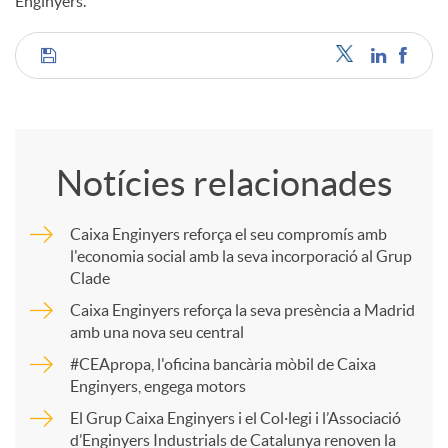
Enginyers.
C
o
Notícies relacionades
m
Caixa Enginyers reforça el seu compromís amb
l'economia social amb la seva incorporació al Grup
p
Clade
Caixa Enginyers reforça la seva presència a Madrid
a
amb una nova seu central
#CEApropa, l'oficina bancària mòbil de Caixa
Enginyers, engega motors
r
El Grup Caixa Enginyers i el Col·legi i l’Associació
d’Enginyers Industrials de Catalunya renoven la