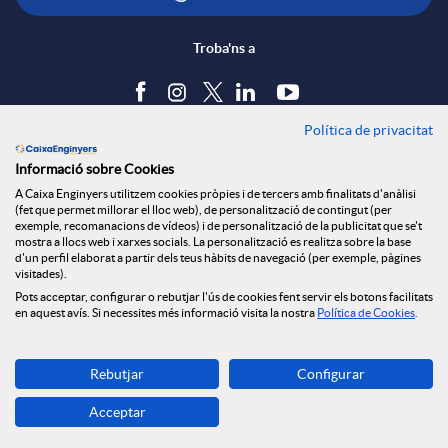
t
c
n
Troba'ns a
i
a
s
Política de privacitat
Blog
r
Informació sobre Cookies
c
a
Tauler d'anuncis
A Caixa Enginyers utilitzem cookies pròpies i de tercers amb finalitats d'anàlisi
Política de cookies
a
(fet que permet millorar el lloc web), de personalització de contingut (per
Avís legal
exemple, recomanacions de vídeos) i de personalització de la publicitat que se't
i
l
mostra a llocs web i xarxes socials. La personalització es realitza sobre la base
Seguretat Online
d'un perfil elaborat a partir dels teus hàbits de navegació (per exemple, pàgines
X
Privacitat
visitades).
Canal denúncies
Pots acceptar, configurar o rebutjar l'ús de cookies fent servir els botons facilitats
o
a
en aquest avís. Si necessites més informació visita la nostra
Política de Cookies
.
a
Descarrega-la ara
n
d
Rebutjar
Configurar
Banca MOBILE
r
Acceptar
© Caixa Enginyers 2026
s
e