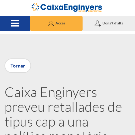
Salta al contingut principal
Accés
Dona't d'alta
P
Tornar
u
Caixa Enginyers
b
preveu retallades de
l
tipus cap a una
i