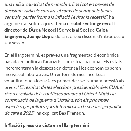
una millor capacitat de maniobra, fins i tot en preses de
decisions radicals com ara el canvi de sentit dels bancs
centrals, per fer front a la inflació i evitar la recessió
”, ha
argumentat sobre aquest tema el
subdirector general i
director de l'Àrea Negoci i Serveis al Soci de Caixa
Enginyers, Juanjo Llopis
, durant el seu discurs d'introducció
a la sessió.
En el llarg termini, es preveu una fragmentació econòmica
basada en política d'aranzels i industrial nacional. Els estats
incrementaran la despesa en defensa i les economies seran
menys col·laboratives. Un entorn de més incertesa i
volatilitat que afectarà les primes de risc i sumarà pressió als
preus. “
El resultat de les eleccions presidencials dels EUA, el
risc d'escalada dels conflictes armats a l’Orient Mitjà i la
continuació de la guerra d'Ucraïna, són els principals
aspectes geopolítics que determinaran l'escenari geopolític
de cara a 2025
”, ha explicat
Bas Fransen
.
Inflació i pressió alcista en el llarg termini