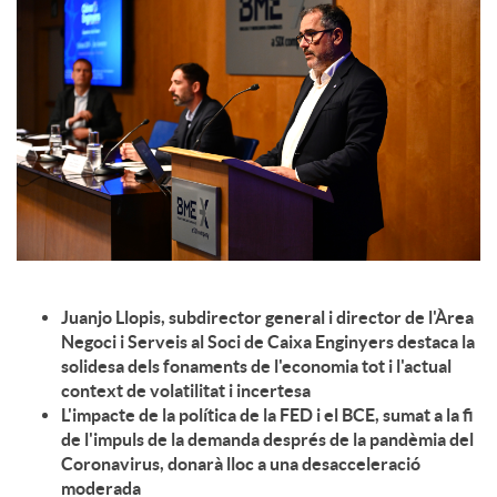
c
o
n
t
Juanjo Llopis, subdirector general i director de l'Àrea
i
Negoci i Serveis al Soci de Caixa Enginyers destaca la
solidesa dels fonaments de l'economia tot i l'actual
context de volatilitat i incertesa
n
L'impacte de la política de la FED i el BCE, sumat a la fi
de l'impuls de la demanda després de la pandèmia del
Coronavirus, donarà lloc a una desacceleració
g
moderada