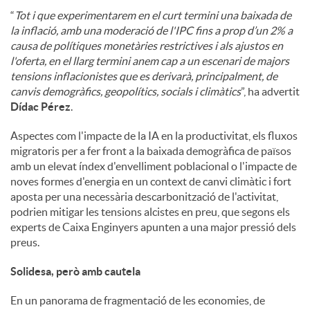
“
Tot i que experimentarem en el curt termini una baixada de
la inflació, amb una moderació de l'IPC fins a prop d’un 2% a
causa de polítiques monetàries restrictives i als ajustos en
l'oferta, en el llarg termini anem cap a un escenari de majors
tensions inflacionistes que es derivarà, principalment, de
canvis demogràfics, geopolítics, socials i climàtics
”, ha advertit
Dídac Pérez
.
Aspectes com l'impacte de la IA en la productivitat, els fluxos
migratoris per a fer front a la baixada demogràfica de països
amb un elevat índex d'envelliment poblacional o l'impacte de
noves formes d'energia en un context de canvi climàtic i fort
aposta per una necessària descarbonització de l'activitat,
podrien mitigar les tensions alcistes en preu, que segons els
experts de Caixa Enginyers apunten a una major pressió dels
preus.
Solidesa, però amb cautela
En un panorama de fragmentació de les economies, de