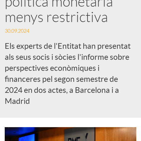
política monetària
menys restrictiva
c
30.09.2024
a
Els experts de l'Entitat han presentat
d
als seus socis i sòcies l'informe sobre
perspectives econòmiques i
o
financeres pel segon semestre de
2024 en dos actes, a Barcelona i a
r
Madrid
d
e