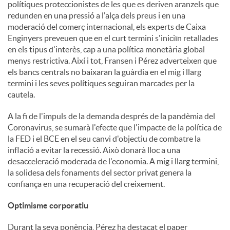
polítiques proteccionistes de les que es deriven aranzels que
redunden en una pressió a l'alça dels preus i en una
moderació del comerç internacional, els experts de Caixa
Enginyers preveuen que en el curt termini s'iniciïn retallades
en els tipus d'interès, cap a una política monetària global
menys restrictiva. Així i tot, Fransen i Pérez adverteixen que
els bancs centrals no baixaran la guàrdia en el mig i llarg
termini i les seves polítiques seguiran marcades per la
cautela.
A la fi de l'impuls de la demanda després de la pandèmia del
Coronavirus, se sumarà l'efecte que l'impacte de la política de
la FED i el BCE en el seu canvi d'objectiu de combatre la
inflació a evitar la recessió. Això donarà lloc a una
desacceleració moderada de l'economia. A mig i llarg termini,
la solidesa dels fonaments del sector privat genera la
confiança en una recuperació del creixement.
Optimisme corporatiu
Durant la seva ponència, Pérez ha destacat el paper