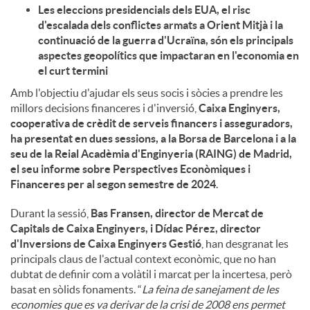
Les eleccions presidencials dels EUA, el risc
d'escalada dels conflictes armats a Orient Mitjà i la
u
continuació de la guerra d'Ucraïna, són els principals
aspectes geopolítics que impactaran en l'economia en
el curt termini
t
Amb l'objectiu d'ajudar els seus socis i sòcies a prendre les
millors decisions financeres i d'inversió,
Caixa Enginyers,
s
cooperativa de crèdit de serveis financers i asseguradors,
ha presentat en dues sessions, a la Borsa de Barcelona i a la
seu de la Reial Acadèmia d'Enginyeria (RAING) de Madrid,
el seu informe sobre Perspectives Econòmiques i
Financeres per al segon semestre de 2024
.
Durant la sessió,
Bas Fransen, director de Mercat de
Capitals de Caixa Enginyers, i Dídac Pérez, director
d'Inversions de Caixa Enginyers Gestió
, han desgranat les
principals claus de l'actual context econòmic, que no han
dubtat de definir com a volàtil i marcat per la incertesa, però
basat en sòlids fonaments. “
La feina de sanejament de les
economies que es va derivar de la crisi de 2008 ens permet