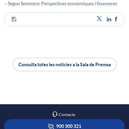
– Segon Semestre: Perspectives econòmiques i financeres
C
o
m
Consulta totes les notícies a la Sala de Premsa
A
B
p
p
o
a
l
t
r
Contacte
i
ó
900 300 321