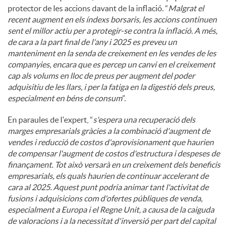
protector de les accions davant de la inflació. “
Malgrat el
recent augment en els índexs borsaris, les accions continuen
sent el millor actiu per a protegir-se contra la inflació. A més,
de cara a la part final de l'any i 2025 es preveu un
manteniment en la senda de creixement en les vendes de les
companyies, encara que es percep un canvi en el creixement
cap als volums en lloc de preus per augment del poder
adquisitiu de les llars, i per la fatiga en la digestió dels preus,
especialment en béns de consum
”.
En paraules de l'expert, “
s'espera una recuperació dels
marges empresarials gràcies a la combinació d'augment de
vendes i reducció de costos d'aprovisionament que haurien
de compensar l'augment de costos d'estructura i despeses de
finançament. Tot això versarà en un creixement dels beneficis
empresarials, els quals haurien de continuar accelerant de
cara al 2025. Aquest punt podria animar tant l'activitat de
fusions i adquisicions com d'ofertes públiques de venda,
especialment a Europa i el Regne Unit, a causa de la caiguda
de valoracions i a la necessitat d'inversió per part del capital