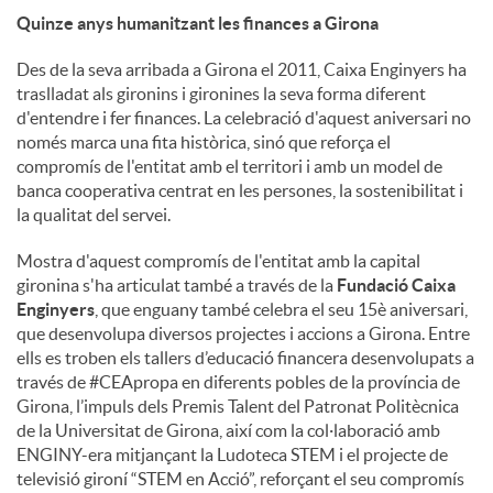
Quinze anys humanitzant les finances a Girona
Des de la seva arribada a Girona el 2011, Caixa Enginyers ha
traslladat als gironins i gironines la seva forma diferent
d'entendre i fer finances. La celebració d'aquest aniversari no
només marca una fita històrica, sinó que reforça el
compromís de l'entitat amb el territori i amb un model de
banca cooperativa centrat en les persones, la sostenibilitat i
la qualitat del servei.
Mostra d'aquest compromís de l'entitat amb la capital
gironina s'ha articulat també a través de la
Fundació Caixa
Enginyers
, que enguany també celebra el seu 15è aniversari,
que desenvolupa diversos projectes i accions a Girona. Entre
ells es troben els tallers d’educació financera desenvolupats a
través de #CEApropa en diferents pobles de la província de
Girona, l’impuls dels Premis Talent del Patronat Politècnica
de la Universitat de Girona, així com la col·laboració amb
ENGINY-era mitjançant la Ludoteca STEM i el projecte de
televisió gironí “STEM en Acció”, reforçant el seu compromís