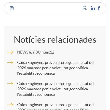
C
o
Notícies relacionades
m
NEWS & YOU núm.12
p
Caixa Enginyers preveu una segona meitat del
2026 marcada per la volatilitat geopolítica i
l’estabilitat econòmica
a
Caixa Enginyers preveu una segona meitat del
2026 marcada per la volatilitat geopolítica i
r
l’estabilitat econòmica
Caixa Enginyers preveu una segona meitat del
t