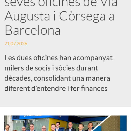
seves oficines de Via
Augusta i Còrsega a
c
Barcelona
a
21.07.2026
d
Les dues oficines han acompanyat
milers de socis i sòcies durant
o
dècades, consolidant una manera
diferent d’entendre i fer finances
r
d
e