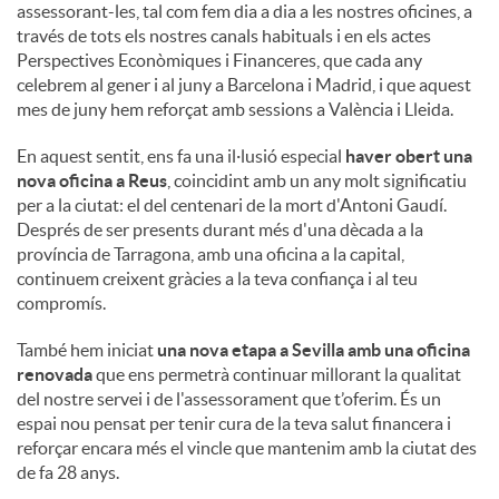
assessorant-les, tal com fem dia a dia a les nostres oficines, a
través de tots els nostres canals habituals i en els actes
Perspectives Econòmiques i Financeres, que cada any
celebrem al gener i al juny a Barcelona i Madrid, i que aquest
mes de juny hem reforçat amb sessions a València i Lleida.
En aquest sentit, ens fa una il·lusió especial
haver obert una
nova oficina a Reus
, coincidint amb un any molt significatiu
per a la ciutat: el del centenari de la mort d'Antoni Gaudí.
Després de ser presents durant més d'una dècada a la
província de Tarragona, amb una oficina a la capital,
continuem creixent gràcies a la teva confiança i al teu
compromís.
També hem iniciat
una nova etapa a Sevilla amb una oficina
renovada
que ens permetrà continuar millorant la qualitat
del nostre servei i de l'assessorament que t’oferim. És un
espai nou pensat per tenir cura de la teva salut financera i
reforçar encara més el vincle que mantenim amb la ciutat des
de fa 28 anys.