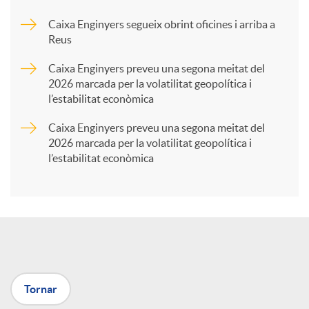
Caixa Enginyers segueix obrint oficines i arriba a
a
Reus
Caixa Enginyers preveu una segona meitat del
r
2026 marcada per la volatilitat geopolítica i
l’estabilitat econòmica
t
Caixa Enginyers preveu una segona meitat del
2026 marcada per la volatilitat geopolítica i
l’estabilitat econòmica
i
r
a
Tornar
X