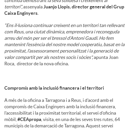
continua demostrant la seva solidesa i creixement al
territori”,
assenyala
Juanjo Llopis, director general del Grup
Caixa Enginyers
.
“Ens il·lusiona continuar creixent en un territori tan rellevant
com Reus, una ciutat dinàmica, emprenedora i reconeguda
arreu del món per ser el bressol d’Antoni Gaudí. Ho fem
mantenint l’essència del nostre model cooperatiu, basat en la
proximitat, l’assessorament personalitzat i la generació de
valor compartit per als nostres socis i sòcies",
apunta Joan
Roca, director de la nova oficina.
Compromís amb la inclusió financera i el territori
A més de la oficina a Tarragona i a Reus, i d’acord amb el
compromís de Caixa Enginyers amb la inclusió financera,
l’accessibilitat i la proximitat territorial, el servei d’oficina
mòbil,
#CEApropa
, visita, en una de les seves tres rutes, 64
municipis de la demarcació de Tarragona. Aquest servei