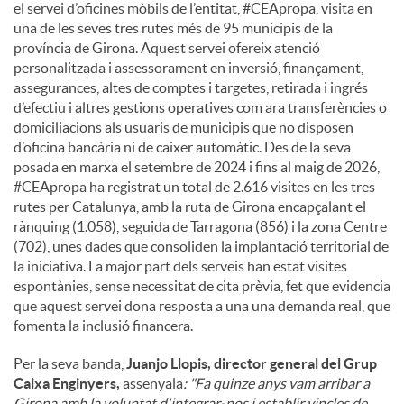
el servei d’oficines mòbils de l’entitat, #CEApropa, visita en
una de les seves tres rutes més de 95 municipis de la
província de Girona. Aquest servei ofereix atenció
personalitzada i assessorament en inversió, finançament,
assegurances, altes de comptes i targetes, retirada i ingrés
d’efectiu i altres gestions operatives com ara transferències o
domiciliacions als usuaris de municipis que no disposen
d’oficina bancària ni de caixer automàtic. Des de la seva
posada en marxa el setembre de 2024 i fins al maig de 2026,
#CEApropa ha registrat un total de 2.616 visites en les tres
rutes per Catalunya, amb la ruta de Girona encapçalant el
rànquing (1.058), seguida de Tarragona (856) i la zona Centre
(702), unes dades que consoliden la implantació territorial de
la iniciativa. La major part dels serveis han estat visites
espontànies, sense necessitat de cita prèvia, fet que evidencia
que aquest servei dona resposta a una una demanda real, que
fomenta la inclusió financera.
Per la seva banda,
Juanjo Llopis, director general del Grup
Caixa Enginyers,
assenyala
: "Fa quinze anys vam arribar a
Girona amb la voluntat d'integrar-nos i establir vincles de