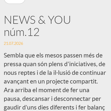
X
NEWS & YOU
a
núm.12
r
21.07.2026
x
Sembla que els mesos passen més de
pressa quan són plens d'iniciatives, de
e
nous reptes i de la il·lusió de continuar
avançant en un projecte compartit.
s
Ara arriba el moment de fer una
pausa, descansar i desconnectar per
S
gaudir d’uns dies diferents i fer balanç