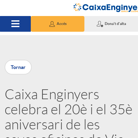
Salta al contingut principal
Accés
Dona't d'alta
P
Tornar
u
Caixa Enginyers
b
celebra el 20è i el 35è
l
aniversari de les
i