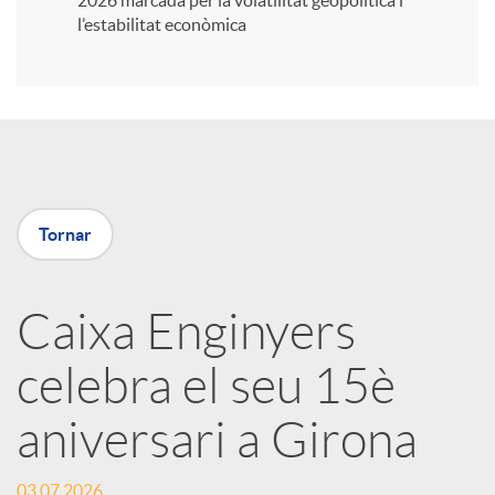
2026 marcada per la volatilitat geopolítica i
l’estabilitat econòmica
i
r
a
Tornar
X
Caixa Enginyers
a
celebra el seu 15è
r
aniversari a Girona
x
03.07.2026