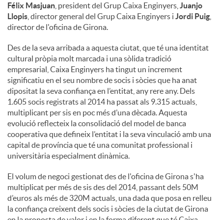
Félix Masjuan
, president del Grup Caixa Enginyers,
Juanjo
Llopis
, director general del Grup Caixa Enginyers i
Jordi Puig
,
director de l'oficina de Girona.
Des de la seva arribada a aquesta ciutat, que té una identitat
cultural pròpia molt marcada i una sòlida tradició
empresarial, Caixa Enginyers ha tingut un increment
significatiu en el seu nombre de socis i sòcies que ha anat
dipositat la seva confiança en l’entitat, any rere any. Dels
1.605 socis registrats al 2014 ha passat als 9.315 actuals,
multiplicant per sis en poc més d’una dècada. Aquesta
evolució reflecteix la consolidació del model de banca
cooperativa que defineix l’entitat i la seva vinculació amb una
capital de província que té una comunitat professional i
universitària especialment dinàmica.
El volum de negoci gestionat des de l'oficina de Girona s'ha
multiplicat per més de sis des del 2014, passant dels 50M
d’euros als més de 320M actuals, una dada que posa en relleu
la confiança creixent dels socis i sòcies de la ciutat de Girona
en la proposta de valor i en la forma diferent que té Caixa