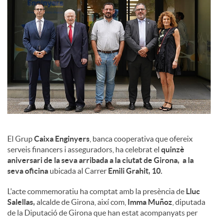
l
s
El Grup
Caixa Enginyers
, banca cooperativa que ofereix
serveis financers i asseguradors, ha celebrat el
quinzè
aniversari de la seva arribada a la ciutat de Girona, a la
seva oficina
ubicada al Carrer
Emili Grahit, 10.
L'acte commemoratiu ha comptat amb la presència de
Lluc
Salellas,
alcalde de Girona, així com,
Imma Muñoz
, diputada
de la Diputació de Girona que han estat acompanyats per