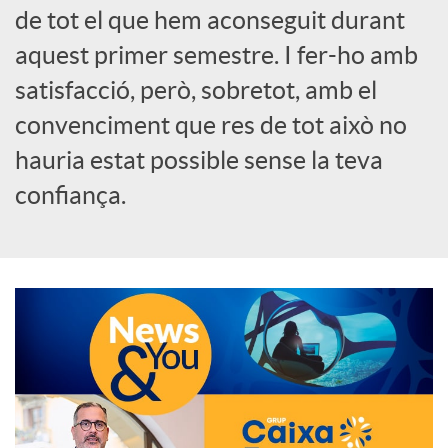
de tot el que hem aconseguit durant
o
aquest primer semestre. I fer-ho amb
c
satisfacció, però, sobretot, amb el
convenciment que res de tot això no
i
hauria estat possible sense la teva
confiança.
a
l
s