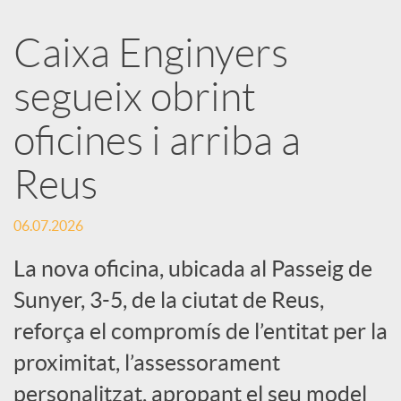
a
Caixa Enginyers
segueix obrint
r
oficines i arriba a
x
Reus
e
06.07.2026
s
La nova oficina, ubicada al Passeig de
Sunyer, 3-5, de la ciutat de Reus,
S
reforça el compromís de l’entitat per la
proximitat, l’assessorament
o
personalitzat, apropant el seu model