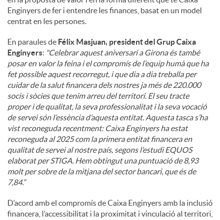
Enginyers de fer i entendre les finances, basat en un model
centrat en les persones.
En paraules de
Félix Masjuan, president del Grup Caixa
Enginyers
:
"
Celebrar aquest aniversari a Girona és també
posar en valor la feina i el compromís de l’equip humà que ha
fet possible aquest recorregut, i que dia a dia treballa per
cuidar de la salut financera dels nostres ja més de 220.000
socis i sòcies que tenim arreu del territori. El seu tracte
proper i de qualitat, la seva professionalitat i la seva vocació
de servei són l’essència d’aquesta entitat. Aquesta tasca s’ha
vist reconeguda recentment: Caixa Enginyers ha estat
reconeguda al 2025 com la primera entitat financera en
qualitat de servei al nostre país, segons l’estudi EQUOS
elaborat per STIGA. Hem obtingut una puntuació de 8,93
molt per sobre de la mitjana del sector bancari, que és de
7,84.”
D’acord amb el compromís de Caixa Enginyers amb la inclusió
financera, l’accessibilitat i la proximitat i vinculació al territori,