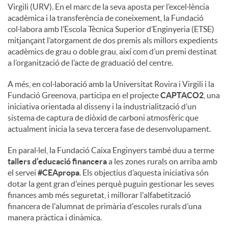
Virgili (URV). En el marc de la seva aposta per l’excel·lència
acadèmica i la transferència de coneixement, la Fundació
col·labora amb l’Escola Tècnica Superior d’Enginyeria (ETSE)
mitjançant l’atorgament de dos premis als millors expedients
acadèmics de grau o doble grau, així com d’un premi destinat
a l’organització de l’acte de graduació del centre.
A més, en col·laboració amb la Universitat Rovira i Virgili i la
Fundació Greenova, participa en el projecte
CAPTACO2
, una
iniciativa orientada al disseny i la industrialització d’un
sistema de captura de diòxid de carboni atmosfèric que
actualment inicia la seva tercera fase de desenvolupament.
En paral·lel, la Fundació Caixa Enginyers també duu a terme
tallers d’educació financera
a les zones rurals on arriba amb
el servei
#CEApropa
. Els objectius d’aquesta iniciativa són
dotar la gent gran d'eines perquè puguin gestionar les seves
finances amb més seguretat, i millorar l'alfabetització
financera de l'alumnat de primària d'escoles rurals d’una
manera pràctica i dinàmica.