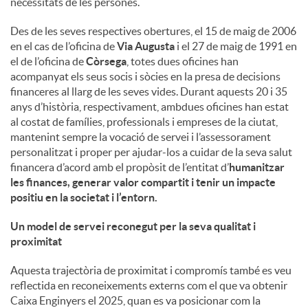
necessitats de les persones.
u
Des de les seves respectives obertures, el 15 de maig de 2006
en el cas de l’oficina de
Via Augusta
i el 27 de maig de 1991 en
el de l’oficina de
Còrsega
, totes dues oficines han
t
acompanyat els seus socis i sòcies en la presa de decisions
financeres al llarg de les seves vides. Durant aquests 20 i 35
anys d’història, respectivament, ambdues oficines han estat
s
al costat de famílies, professionals i empreses de la ciutat,
mantenint sempre la vocació de servei i l’assessorament
personalitzat i proper per ajudar-los a cuidar de la seva salut
financera d’acord amb el propòsit de l’entitat d’
humanitzar
les finances, generar valor compartit i tenir un impacte
positiu en la societat i l’entorn
.
Un model de servei reconegut per la seva qualitat i
proximitat
Aquesta trajectòria de proximitat i compromís també es veu
reflectida en reconeixements externs com el que va obtenir
Caixa Enginyers el 2025, quan es va posicionar com la