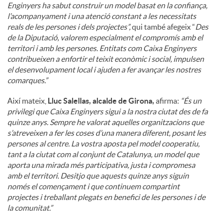
Enginyers ha sabut construir un model basat en la confiança,
l’acompanyament i una atenció constant a les necessitats
reals de les persones i dels projectes”,
qui també afegeix “
Des
de la Diputació, valorem especialment el compromís amb el
territori i amb les persones. Entitats com Caixa Enginyers
contribueixen a enfortir el teixit econòmic i social, impulsen
el desenvolupament local i ajuden a fer avançar les nostres
comarques.”
Així mateix,
Lluc Salellas, alcalde de Girona,
afirma:
“És un
privilegi que Caixa Enginyers sigui a la nostra ciutat des de fa
quinze anys. Sempre he valorat aquelles organitzacions que
s’atreveixen a fer les coses d’una manera diferent, posant les
persones al centre. La vostra aposta pel model cooperatiu,
tant a la ciutat com al conjunt de Catalunya, un model que
aporta una mirada més participativa, justa i compromesa
amb el territori. Desitjo que aquests quinze anys siguin
només el començament i que continuem compartint
projectes i treballant plegats en benefici de les persones i de
la comunitat.”