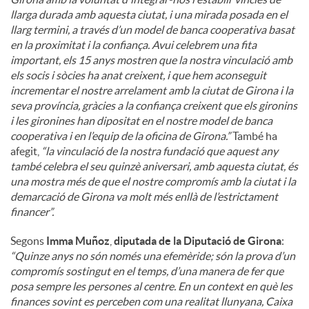
llarga durada amb aquesta ciutat, i una mirada posada en el
llarg termini, a través d’un model de banca cooperativa basat
en la proximitat i la confiança. Avui celebrem una fita
important, els 15 anys mostren que la nostra vinculació amb
els socis i sòcies ha anat creixent, i que hem aconseguit
incrementar el nostre arrelament amb la ciutat de Girona i la
seva província, gràcies a la confiança creixent que els gironins
i les gironines han dipositat en el nostre model de banca
cooperativa i en l’equip de la oficina de Girona.”
També ha
afegit,
“la vinculació de la nostra fundació que aquest any
també celebra el seu quinzè aniversari, amb aquesta ciutat, és
una mostra més de que el nostre compromís amb la ciutat i la
demarcació de Girona va molt més enllà de l’estrictament
financer”.
Segons
Imma Muñoz
,
diputada de la Diputació de Girona
:
“Quinze anys no són només una efemèride; són la prova d’un
compromís sostingut en el temps, d’una manera de fer que
posa sempre les persones al centre. En un context en què les
finances sovint es perceben com una realitat llunyana, Caixa