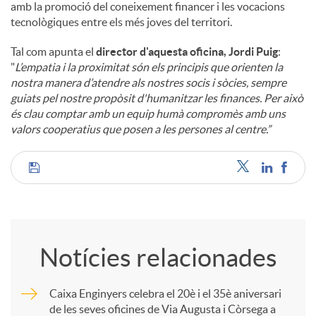
amb la promoció del coneixement financer i les vocacions
tecnològiques entre els més joves del territori.
Tal com apunta el
director d'aquesta oficina, Jordi Puig
:
"
L’empatia i la proximitat són els principis que orienten la
nostra manera d’atendre als nostres socis i sòcies, sempre
guiats pel nostre propòsit d'humanitzar les finances. Per això
és clau comptar amb un equip humà compromès amb uns
valors cooperatius que posen a les persones al centre.”
C
o
Notícies relacionades
m
Caixa Enginyers celebra el 20è i el 35è aniversari
de les seves oficines de Via Augusta i Còrsega a