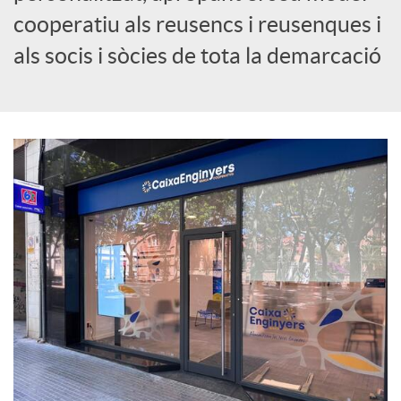
cooperatiu als reusencs i reusenques i
c
als socis i sòcies de tota la demarcació
i
a
l
s