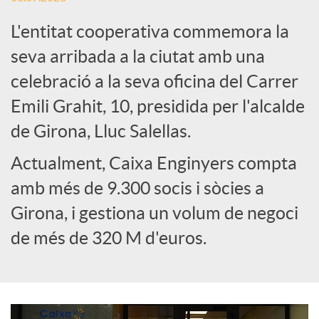
L'entitat cooperativa commemora la
e
seva arribada a la ciutat amb una
celebració a la seva oficina del Carrer
s
Emili Grahit, 10, presidida per l'alcalde
S
de Girona, Lluc Salellas.
Actualment, Caixa Enginyers compta
o
amb més de 9.300 socis i sòcies a
Girona, i gestiona un volum de negoci
c
de més de 320 M d'euros.
i
a