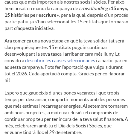
causes que més importen als nostres socis i sòcies. Per això
hem posat en marxa la campanya de
crowdfunding
«
15 anys,
15 històries per escriure»
, per a la qual, després d'un procés
participatiu, ja s'han seleccionat les 15 entitats que formaran
part d'aquesta iniciativa.
Ara comença una nova etapa en què la teva solidaritat serà
clau perquè aquestes 15 entitats puguin continuar
desenvolupant la seva tasca i arribar encara més lluny. Et
convido a
descobrir les causes seleccionades
i a participar en
aquesta campanya. Pots fer l'aportació que vulguis durant
tot el 2026. Cada aportació compta. Gràcies per col·laborar-
hi!
Espero que gaudeixis d'unes bones vacances i que trobis
temps per descansar, compartir moments amb les persones
que més estimes i recarregar energies. Al setembre tornarem
amb nous projectes, la mateixa il·lusió i el compromís de
continuar prop teu per tenir cura de la teva salut financera. A
més, celebrarem amb tu el Dia dels Socis i Sòcies, que
enguany tindrà lloc el 29 de setembre.