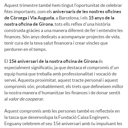
Aquest trimestre també hem tingut l'oportunitat de celebrar
fites importants, com els
aniversaris de les nostres oficines
de Còrsega i Via Augusta
, a Barcelona, ​​i els
15 anys de la
nostra oficina de Girona
, tots ells reflex d'una història
construïda gràcies a una manera diferent de fer i entendre les
finances. Són anys dedicats a acompanyar projectes de vida,
tenir cura de la teva salut financera i crear vincles que
perduren en el temps.
El
15è aniversari de la nostra oficina de Girona
és
especialment significatiu, ja que destaca el compromís d'un
equip humà que treballa amb professionalitat i vocació de
servei. Aquesta proximitat, aquest tracte personal i aquest
compromís són, probablement, els trets que defineixen millor
la nostra manera d'humanitzar les finances i de donar sentit
al
valor de cooperar
.
Aquest compromís amb les persones també es reflecteix en
la tasca que desenvolupa la Fundació Caixa Enginyers.
Enguany celebrem el seu 15è aniversari amb tu impulsant les