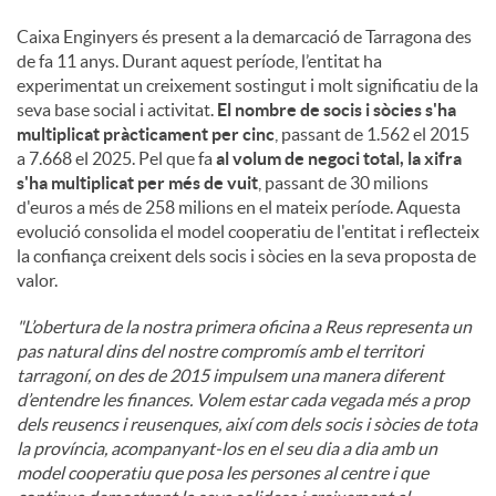
Caixa Enginyers és present a la demarcació de Tarragona des
de fa 11 anys. Durant aquest període, l’entitat ha
experimentat un creixement sostingut i molt significatiu de la
seva base social i activitat.
El nombre de socis i sòcies s'ha
multiplicat pràcticament per cinc
, passant de 1.562 el 2015
a 7.668 el 2025. Pel que fa
al volum de negoci total, la xifra
s'ha multiplicat per més de vuit
, passant de 30 milions
d'euros a més de 258 milions en el mateix període. Aquesta
evolució consolida el model cooperatiu de l'entitat i reflecteix
la confiança creixent dels socis i sòcies en la seva proposta de
valor.
"L’obertura de la nostra primera oficina a Reus representa un
pas natural dins del nostre compromís amb el territori
tarragoní, on des de 2015 impulsem una manera diferent
d’entendre les finances. Volem estar cada vegada més a prop
dels reusencs i reusenques, així com dels socis i sòcies de tota
la província, acompanyant-los en el seu dia a dia amb un
model cooperatiu que posa les persones al centre i que