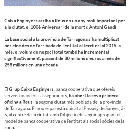
Caixa Enginyers arriba a Reus en un any molt important per
a la ciutat, el 100è Aniversari de la mort d’Antoni Gaudí
La base social a la província de Tarragona s’ha multiplicat
per cinc des de l’arribada de l’entitat al territori al 2015; a
més, el volum de negoci total també ha incrementat
significativament, passant de 30 milions d’euros a més de
258 milions en una dècada
El
Grup Caixa Enginyers
, banca cooperativa que ofereix
serveis financers i asseguradors,
ha obert la seva primera
oficina a Reus,
la segona ciutat més poblada de la província
de Tarragona. El nou espai està ubicat al Passeig de Sunyer, 3-
5, al centre de la ciutat, amb l’objectiu de seguir apropant el
model de banca cooperativa de l’entitat als socis i sòcies de la
zona.