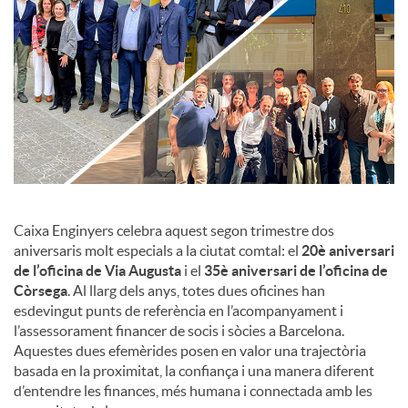
c
o
n
t
Caixa Enginyers celebra aquest segon trimestre dos
aniversaris molt especials a la ciutat comtal: el
20è aniversari
de l’oficina de Via Augusta
i el
35è aniversari de l’oficina de
i
Còrsega
. Al llarg dels anys, totes dues oficines han
esdevingut punts de referència en l’acompanyament i
n
l’assessorament financer de socis i sòcies a Barcelona.
Aquestes dues efemèrides posen en valor una trajectòria
basada en la proximitat, la confiança i una manera diferent
g
d’entendre les finances, més humana i connectada amb les