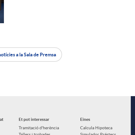
notícies a la Sala de Premsa
i
l
at
Et pot interessar
Eines
Tramitació d'herència
Calcula Hipoteca
Tallers i trobades
Simulador Préstecs