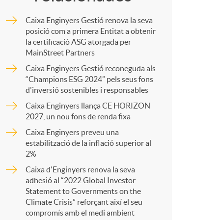
o
m
Caixa Enginyers Gestió renova la seva
m
p
posició com a primera Entitat a obtenir
la certificació ASG atorgada per
MainStreet Partners
a
a
Caixa Enginyers Gestió reconeguda als
“Champions ESG 2024” pels seus fons
d'inversió sostenibles i responsables
r
Caixa Enginyers llança CE HORIZON
2027, un nou fons de renda fixa
t
Caixa Enginyers preveu una
estabilització de la inflació superior al
2%
Caixa d'Enginyers renova la seva
adhesió al “2022 Global Investor
r
Statement to Governments on the
Climate Crisis” reforçant així el seu
compromís amb el medi ambient