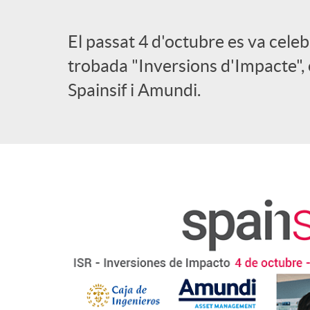
l
El passat 4 d'octubre es va celeb
trobada "Inversions d'Impacte",
i
Spainsif i Amundi.
c
a
d
o
r