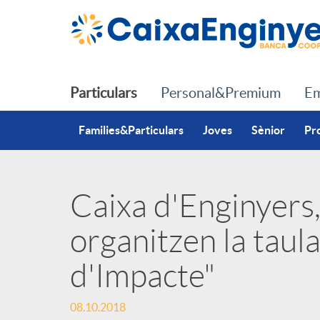
Salta al contingut principal
Particulars
Personal&Premium
Em
Families&Particulars
Joves
Sènior
Pr
Caixa d'Enginyers,
P
organitzen la taul
u
d'Impacte"
b
08.10.2018