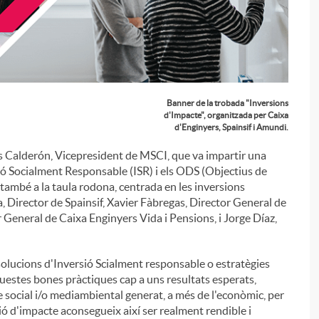
Banner de la trobada "Inversions
d'Impacte", organitzada per Caixa
d'Enginyers, Spainsif i Amundi.
os Calderón, Vicepresident de MSCI, que va impartir una
ió Socialment Responsable (ISR) i els ODS (Objectius de
també a la taula rodona, centrada en les inversions
 Director de Spainsif, Xavier Fàbregas, Director General de
General de Caixa Enginyers Vida i Pensions, i Jorge Díaz,
i
solucions d'Inversió Scialment responsable o estratègies
uestes bones pràctiques cap a uns resultats esperats,
e social i/o mediambiental generat, a més de l'econòmic, per
sió d'impacte aconsegueix així ser realment rendible i