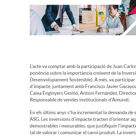
d
e
c
L'acte va comptar amb la participació de Juan Carl
o
ponència sobre la importància creixent de la Invers
Desenvolupament Sostenible). A més, va participar 
d'impacte, juntament amb Francisco Javier Garayoa,
n
Caixa Enginyers Gestió, Antoni Fernández, Director 
Responsable de vendes institucionals d'Amundi.
t
En els últims anys s'ha incrementat la demanda de 
ASG. Les inversions d'impacte tracten d'orientar aq
demostrables i mesurables, que justifiquin l'impact
i
tal de valorar i comunicar el canvi produït. La inver