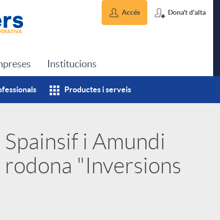
Accés
Dona't d'alta
preses
Institucions
ofessionals
Productes i serveis
 Spainsif i Amundi
a rodona "Inversions