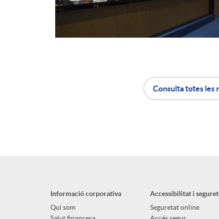
Consulta totes les 
A
B
p
o
l
t
Informació corporativa
Accessibilitat i seguret
i
ó
Qui som
Seguretat online
Salut financera
Accés segur