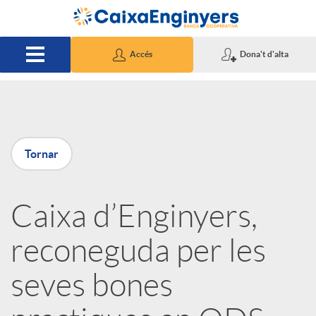
Salta al contingut principal
Accés
Dona't d'alta
P
Tornar
u
Caixa d’Enginyers,
b
reconeguda per les
l
seves bones
i