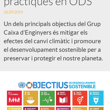
practiques en ODS
c
26.09.2019
Un dels principals objectius del Grup
a
Caixa d’Enginyers és mitigar els
efectes del canvi climàtic i promoure
d
el desenvolupament sostenible per a
preservar i protegir el nostre planeta.
o
r
d
e