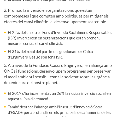
2. Promou la inversió en organitzacions que estan
u
compromeses i que compten amb polítiques per mitigar els
efectes del canvi climàtic i el desenvolupament sostenible.
t
El 22% dels nostres Fons d’Inversió Socialment Responsables
(ISR) inverteixen en organitzacions que estan prenent
mesures contra el canvi climàtic.
s
El 31% del total del patrimoni gestionat per Caixa
d’Enginyers Gestió son fons ISR.
3. A través de la Fundació Caixa d’Enginyers, i en aliança amb
ONGs i fundacions, desenvolupem programes per preservar
el medi ambient i sensibilitzar a la societat sobre la urgència
de tenir cura del nostre planeta.
El 2019 s’ha incrementat un 26% la nostra inversió social en
aquesta línia d’actuació.
També destaca l’aliança amb l’Institut d’Innovació Social
d’ESADE per aprofundir en els principals desafiaments de les