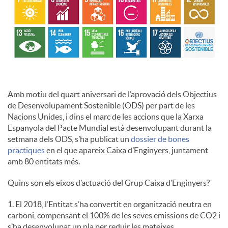
c
o
n
Amb motiu del quart aniversari de l’aprovació dels Objectius
de Desenvolupament Sostenible (ODS) per part de les
Nacions Unides, i dins el marc de les accions que la Xarxa
t
Espanyola del Pacte Mundial està desenvolupant durant la
setmana dels ODS, s’ha publicat un
dossier de bones
practiques
en el que apareix Caixa d’Enginyers, juntament
i
amb 80 entitats més.
Quins son els eixos d’actuació del Grup Caixa d’Enginyers?
n
1. El 2018, l’Entitat s’ha convertit en organització neutra en
carboni, compensant el 100% de les seves emissions de CO2 i
g
s’ha desenvolupat un pla per reduir les mateixes.