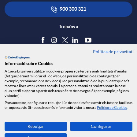
r
i
ó
900 300 321
x
c
n
Troba'ns a
e
a
s
Política de privacitat
Blog
s
Informació sobre Cookies
c
a
Tauler d'anuncis
A Caixa Enginyers utilitzem cookies pròpies i de tercers amb finalitats d'anàlisi
Política de cookies
S
(fet que permet millorar el lloc web), de personalització de contingut (per
Avís legal
exemple, recomanacions de vídeos) i de personalització de la publicitat que se't
i
l
mostra a llocs web i xarxes socials. La personalització es realitza sobre la base
Seguretat Online
d'un perfil elaborat a partir dels teus hàbits de navegació (per exemple, pàgines
Privacitat
o
visitades).
Canal denúncies
Pots acceptar, configurar o rebutjar l'ús de cookies fent servir els botons facilitats
o
a
en aquest avís. Si necessites més informació visita la nostra
Política de Cookies
.
c
Descarrega-la ara
n
d
Rebutjar
Configurar
Banca MOBILE