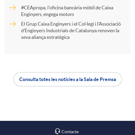
r
#CEApropa, l'oficina bancària mòbil de Caixa
Enginyers, engega motors
t
El Grup Caixa Enginyers i el Col·legi i l’Associació
d’Enginyers Industrials de Catalunya renoven la
i
seva aliança estratègica
r
a
Consulta totes les notícies a la Sala de Premsa
A
B
X
p
o
a
l
t
Contacte