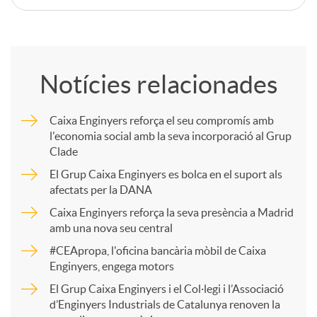
C
o
Notícies relacionades
m
Caixa Enginyers reforça el seu compromís amb
l'economia social amb la seva incorporació al Grup
p
Clade
El Grup Caixa Enginyers es bolca en el suport als
a
afectats per la DANA
Caixa Enginyers reforça la seva presència a Madrid
amb una nova seu central
r
#CEApropa, l'oficina bancària mòbil de Caixa
Enginyers, engega motors
t
El Grup Caixa Enginyers i el Col·legi i l’Associació
d’Enginyers Industrials de Catalunya renoven la