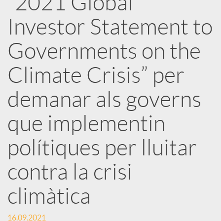
“2021 Global
Investor Statement to
c
Governments on the
a
Climate Crisis” per
d
demanar als governs
o
que implementin
polítiques per lluitar
r
contra la crisi
d
climàtica
e
16.09.2021