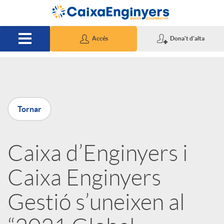
Salta al contingut principal
Accés
Dona't d'alta
P
Tornar
u
Caixa d’Enginyers i
b
Caixa Enginyers
l
Gestió s’uneixen al
i