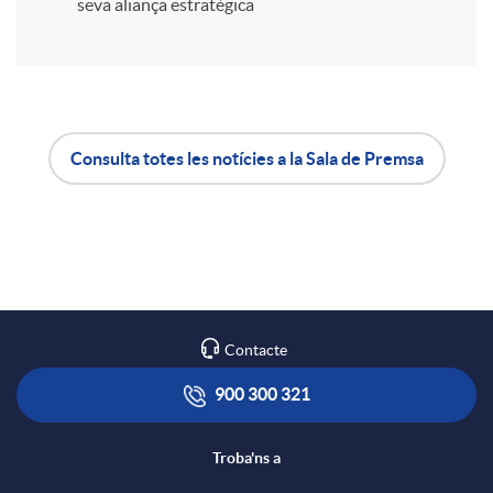
i
seva aliança estratègica
r
a
Consulta totes les notícies a la Sala de Premsa
A
B
X
p
o
a
l
t
Contacte
r
i
ó
900 300 321
x
c
n
Troba'ns a