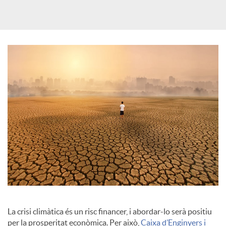
c
o
n
t
i
n
La crisi climàtica és un risc financer, i abordar-lo serà positiu
g
per la prosperitat econòmica. Per això,
Caixa d’Enginyers i