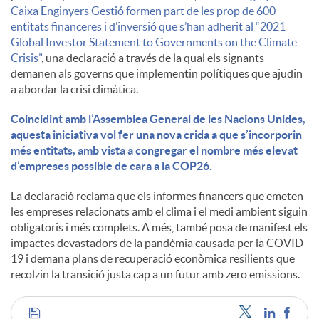
Caixa Enginyers Gestió formen part de les prop de 600
entitats financeres i d’inversió que s’han adherit al “2021
u
Global Investor Statement to Governments on the Climate
Crisis”
, una declaració a través de la qual els signants
demanen als governs que implementin polítiques que ajudin
t
a abordar la crisi climàtica.
Coincidint amb l’Assemblea General de les Nacions Unides,
s
aquesta iniciativa vol fer una nova crida a que s’incorporin
més entitats, amb vista a congregar el nombre més elevat
d’empreses possible de cara a la COP26.
La declaració reclama que els informes financers que emeten
les empreses relacionats amb el clima i el medi ambient siguin
obligatoris i més complets. A més, també posa de manifest els
impactes devastadors de la pandèmia causada per la COVID-
19 i demana plans de recuperació econòmica resilients que
recolzin la transició justa cap a un futur amb zero emissions.