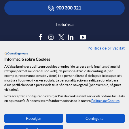
x
i
ó
900 300 321
e
c
n
Troba'ns a
s
a
s
Política de privacitat
Blog
Informació sobre Cookies
S
c
a
Tauler d'anuncis
A Caixa Enginyers utilitzem cookies pròpies i de tercers amb finalitats d'anàlisi
Política de cookies
(fet que permet millorar el lloc web), de personalització de contingut (per
Avís legal
exemple, recomanacions de vídeos) i de personalització de la publicitat que se't
o
i
l
mostra a llocs web i xarxes socials. La personalització es realitza sobre la base
Seguretat Online
d'un perfil elaborat a partir dels teus hàbits de navegació (per exemple, pàgines
Privacitat
visitades).
Canal denúncies
Pots acceptar, configurar o rebutjar l'ús de cookies fent servir els botons facilitats
c
o
a
en aquest avís. Si necessites més informació visita la nostra
Política de Cookies
.
Descarrega-la ara
i
n
d
Rebutjar
Configurar
Banca MOBILE