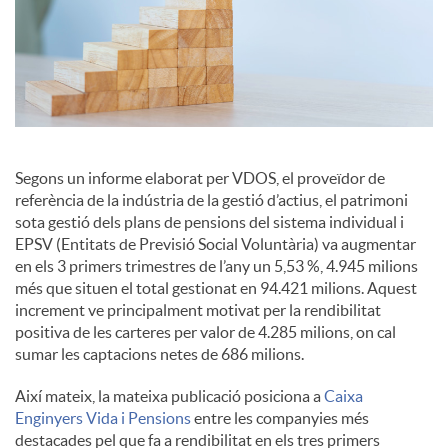
c
o
n
Segons un informe elaborat per VDOS, el proveïdor de
referència de la indústria de la gestió d’actius, el patrimoni
sota gestió dels plans de pensions del sistema individual i
t
EPSV (Entitats de Previsió Social Voluntària) va augmentar
en els 3 primers trimestres de l’any un 5,53 %, 4.945 milions
més que situen el total gestionat en 94.421 milions. Aquest
i
increment ve principalment motivat per la rendibilitat
positiva de les carteres per valor de 4.285 milions, on cal
sumar les captacions netes de 686 milions.
n
Així mateix, la mateixa publicació posiciona a
Caixa
Enginyers Vida i Pensions
entre les companyies més
g
destacades pel que fa a rendibilitat en els tres primers