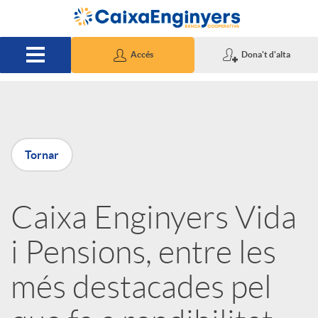
Salta al contingut principal
Accés
Dona't d'alta
P
Tornar
u
Caixa Enginyers Vida
b
i Pensions, entre les
l
més destacades pel
i