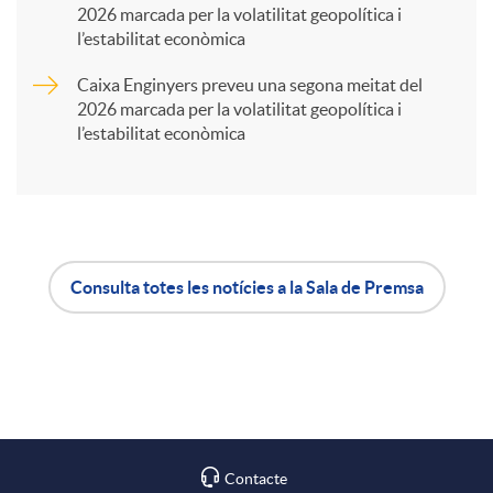
2026 marcada per la volatilitat geopolítica i
t
l’estabilitat econòmica
Caixa Enginyers preveu una segona meitat del
i
2026 marcada per la volatilitat geopolítica i
l’estabilitat econòmica
r
a
Consulta totes les notícies a la Sala de Premsa
X
A
B
a
p
o
r
l
t
Contacte