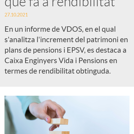
que fa a rendibilitat
c
27.10.2021
En un informe de VDOS, en el qual
a
s'analitza l'increment del patrimoni en
plans de pensions i EPSV, es destaca a
d
Caixa Enginyers Vida i Pensions en
termes de rendibilitat obtinguda.
o
r
d
e