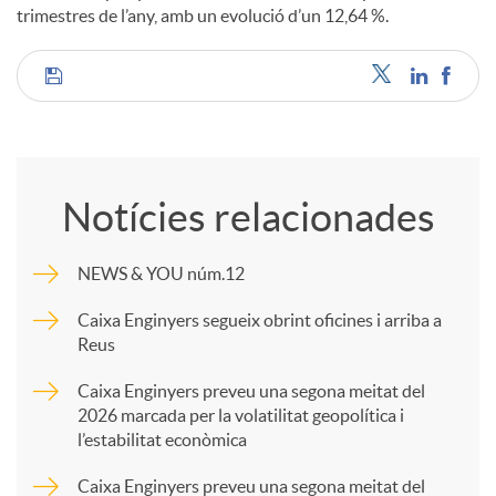
trimestres de l’any, amb un evolució d’un 12,64 %.
u
C
t
o
s
Notícies relacionades
m
NEWS & YOU núm.12
p
Caixa Enginyers segueix obrint oficines i arriba a
Reus
a
Caixa Enginyers preveu una segona meitat del
2026 marcada per la volatilitat geopolítica i
l’estabilitat econòmica
r
Caixa Enginyers preveu una segona meitat del