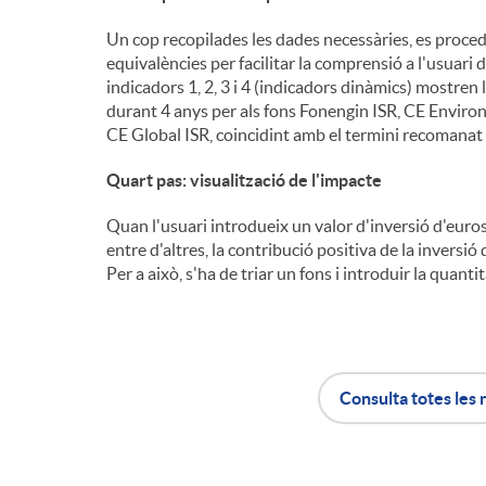
Un cop recopilades les dades necessàries, es procedei
equivalències per facilitar la comprensió a l'usuari 
indicadors 1, 2, 3 i 4 (indicadors dinàmics) mostren
durant 4 anys per als fons Fonengin ISR, CE Environ
CE Global ISR, coincidint amb el termini recomanat d
Quart pas: visualització de l'impacte
Quan l'usuari introdueix un valor d'inversió d'euros
entre d'altres, la contribució positiva de la invers
Per a això, s'ha de triar un fons i introduir la quanti
Consulta totes les 
A
B