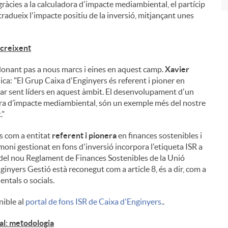
ràcies a la calculadora d'impacte mediambiental, el partícip
 tradueix l'impacte positiu de la inversió, mitjançant unes
 creixent
donant pas a nous marcs i eines en aquest camp.
Xavier
ica: "El Grup Caixa d'Enginyers és referent i pioner en
uar sent líders en aquest àmbit. El desenvolupament d'un
adora d’impacte mediambiental, són un exemple més del nostre
."
s com a entitat
referent i pionera
en finances sostenibles i
moni gestionat en fons d'inversió incorpora l'etiqueta ISR a
 del nou Reglament de Finances Sostenibles de la Unió
inyers Gestió està reconegut com a article 8, és a dir, com a
ntals o socials.
nible al
portal de fons ISR de Caixa d'Enginyers.
.
l: metodologia