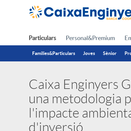
Salta al contingut principal
Particulars
Personal&Premium
Em
Families&Particulars
Joves
Sènior
Pr
Caixa Enginyers G
P
una metodologia 
u
l'impacte ambienta
b
d'inversió