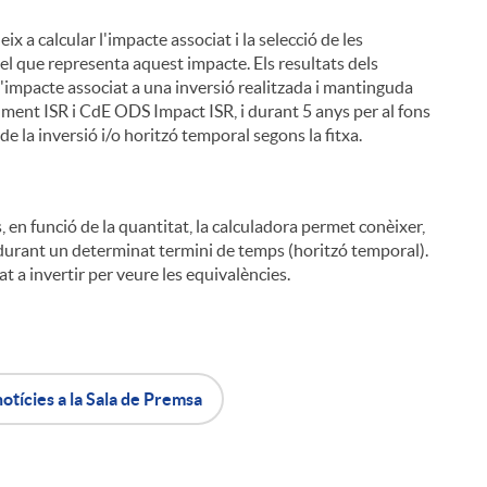
x a calcular l'impacte associat i la selecció de les
del que representa aquest impacte. Els resultats dels
 l'impacte associat a una inversió realitzada i mantinguda
ment ISR i CdE ODS Impact ISR, i durant 5 anys per al fons
e la inversió i/o horitzó temporal segons la fitxa.
, en funció de la quantitat, la calculadora permet conèixer,
ió durant un determinat termini de temps (horitzó temporal).
tat a invertir per veure les equivalències.
notícies a la Sala de Premsa