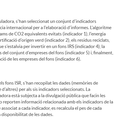
uladora, s'han seleccionat un conjunt d'indicadors
cia internacional per a l'elaboració d'informes. L'algoritme
ms de CO2 equivalents evitats (indicador 1), l'energia
icació d'origen verd (indicador 2), els residus reciclats,
e s'estalvia per invertir en un fons IRS (indicador 4), la
 del conjunt d'empreses del fons (indicador 5) i, finalment,
i
ció de les empreses del fons (indicador 6).
ls fons ISR, s'han recopilat les dades (memòries de
d'altres) per als sis indicadors seleccionats. La
l
ladora està subjecta a la divulgació pública que facin les
 reporten informació relacionada amb els indicadors de la
 associat a cada indicador, es recalcula el pes de cada
 disponibilitat de les dades.