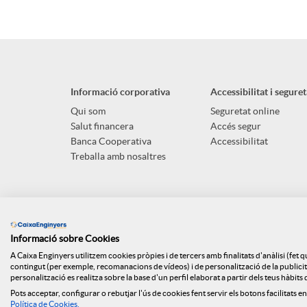
p
o
l
t
Informació corporativa
Accessibilitat i seguret
i
ó
Qui som
Seguretat online
Salut financera
Accés segur
Banca Cooperativa
Accessibilitat
c
n
Treballa amb nosaltres
a
s
Informació sobre Cookies
c
a
A Caixa Enginyers utilitzem cookies pròpies i de tercers amb finalitats d'anàlisi (fet 
contingut (per exemple, recomanacions de vídeos) i de personalització de la publicitat
personalització es realitza sobre la base d'un perfil elaborat a partir dels teus hàbit
i
l
Pots acceptar, configurar o rebutjar l'ús de cookies fent servir els botons facilitats en
Mapa web
Canal denúncies
ISO
Api Market
Polít
Política de Cookies
.