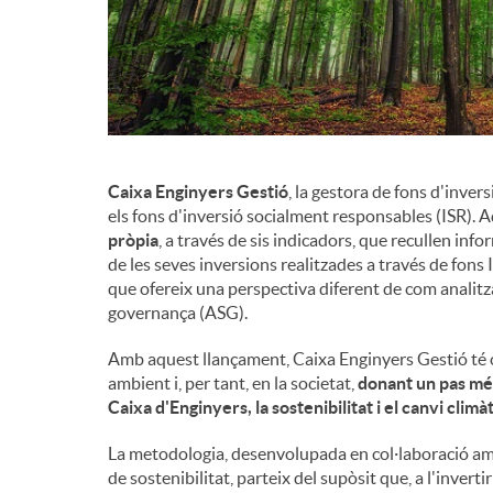
d
e
c
Caixa Enginyers Gestió
, la gestora de fons d'invers
els fons d'inversió socialment responsables (ISR)
pròpia
, a través de sis indicadors, que recullen inf
o
de les seves inversions realitzades a través de fons I
que ofereix una perspectiva diferent de com analitzar
governança (ASG).
n
Amb aquest llançament, Caixa Enginyers Gestió té c
ambient i, per tant, en la societat,
donant un pas més
t
Caixa d'Enginyers, la sostenibilitat i el canvi climà
La metodologia, desenvolupada en col·laboració amb
i
de sostenibilitat, parteix del supòsit que, a l'invert