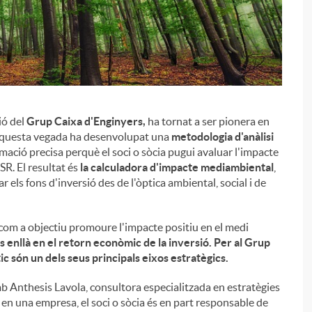
ió del
Grup Caixa d'Enginyers,
ha tornat a ser pionera en
. Aquesta vegada ha desenvolupat una
metodologia d'anàlisi
ormació precisa perquè el soci o sòcia pugui avaluar l'impacte
SR. El resultat és
la calculadora d'impacte mediambiental
,
 els fons d'inversió des de l'òptica ambiental, social i de
om a objectiu promoure l'impacte positiu en el medi
i
 enllà en el retorn econòmic de la inversió. Per al Grup
tic són un dels seus principals eixos estratègics.
 Anthesis Lavola, consultora especialitzada en estratègies
ir en una empresa, el soci o sòcia és en part responsable de