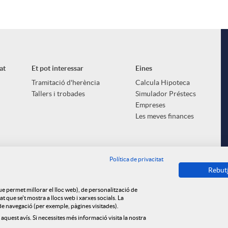
at
Et pot interessar
Eines
Tramitació d'herència
Calcula Hipoteca
Tallers i trobades
Simulador Préstecs
Empreses
Les meves finances
Política de privacitat
Rebut
que permet millorar el lloc web), de personalització de
 que se't mostra a llocs web i xarxes socials. La
s de navegació (per exemple, pàgines visitades).
 aquest avís. Si necessites més informació visita la nostra
ica de cookies
Privacitat
Avís legal
Tauler d'anuncis