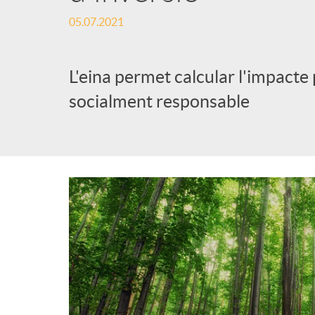
05.07.2021
l
i
L'eina permet calcular l'impacte 
socialment responsable
c
a
d
o
r