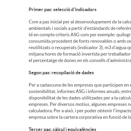
Primer pas: selecció d'indicadors
Com a pas inicial per al desenvolupament de la calc
ambientals i socials a partir d'estàndards de referèn
té en compte criteris ASG com per exemple: quilogra
consumida procedent de fonts renovables o amb certif
reutilitzats o recuperats (indicador 3), m3 d'aigua qu
mitjana hores de formació invertida per treballadors
el percentatge de dones en els consells d'administra
Segon pas: recopilació de dades
Per a cadascuna de les empreses que participen en e
sostenibilitat, informes ASG i informes anuals, entre 
disponibilitat de les dades utilitzades per a la calcu
empreses. Per diversos motius, algunes empreses no
calculadora. Per a això, i per poder obtenir l'impacte
empresa sobre la cartera corporativa en funció de la
Tercer pas: càlcul i equivalències