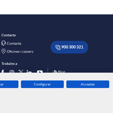
Contacte
Contacte
900 300 321
Oficines i caixers
Troba'ns a
Blog
jar
Configurar
Acceptar
Descarrega-la ara
Banca MOBILE
© Caixa Enginyers 2026