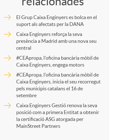
o
relacionades
m
m
El Grup Caixa Enginyers es bolca en el
p
suport als afectats per la DANA
Caixa Enginyers reforça la seva
a
presència a Madrid amb una nova seu
a
central
#CEApropa, l'oficina bancària mòbil de
r
Caixa Enginyers, engega motors
#CEApropa, l'oficina bancària mòbil de
Caixa Enginyers, inicia el seu recorregut
t
pels municipis catalans el 16 de
setembre
Caixa Enginyers Gestió renova la seva
posició com a primera Entitat a obtenir
la certificació ASG atorgada per
r
MainStreet Partners