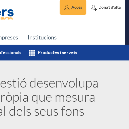
Accés
Dona't d'alta
preses
Institucions
ofessionals
Productes i serveis
estió desenvolupa
pròpia que mesura
l dels seus fons