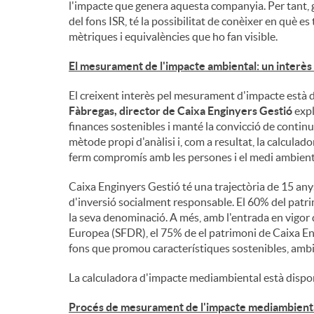
l'impacte que genera aquesta companyia. Per tant, g
del fons ISR, té la possibilitat de conèixer en què es
n
mètriques i equivalències que ho fan visible.
El mesurament de l'impacte ambiental: un interès
g
El creixent interès pel mesurament d'impacte està 
Fàbregas, director de Caixa Enginyers Gestió
expl
u
finances sostenibles i manté la convicció de contin
mètode propi d'anàlisi i, com a resultat, la calcul
ferm compromís amb les persones i el medi ambient
t
Caixa Enginyers Gestió té una trajectòria de 15 any
d'inversió socialment responsable. El 60% del patri
s
la seva denominació. A més, amb l'entrada en vigor
Europea (SFDR), el 75% de el patrimoni de Caixa Eng
fons que promou característiques sostenibles, ambie
La calculadora d'impacte mediambiental està dispo
Procés de mesurament de l'impacte mediambienta