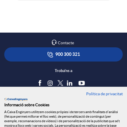
A
B
X
p
o
a
l
t
Contacte
r
i
ó
900 300 321
x
c
n
Troba'ns a
e
a
s
Política de privacitat
Blog
s
Informació sobre Cookies
c
a
Tauler d'anuncis
A Caixa Enginyers utilitzem cookies pròpies i de tercers amb finalitats d'anàlisi
Política de cookies
S
(fet que permet millorar el lloc web), de personalització de contingut (per
Avís legal
exemple, recomanacions de vídeos) i de personalització de la publicitat que se't
mostra a llocs web i xarxes socials. La personalització es realitza sobre la base