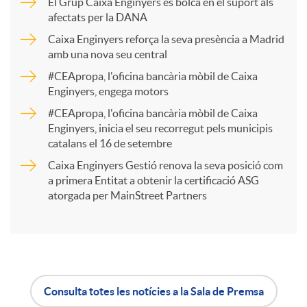
El Grup Caixa Enginyers es bolca en el suport als
afectats per la DANA
p
Caixa Enginyers reforça la seva presència a Madrid
amb una nova seu central
a
#CEApropa, l'oficina bancària mòbil de Caixa
Enginyers, engega motors
r
#CEApropa, l'oficina bancària mòbil de Caixa
Enginyers, inicia el seu recorregut pels municipis
catalans el 16 de setembre
t
Caixa Enginyers Gestió renova la seva posició com
a primera Entitat a obtenir la certificació ASG
i
atorgada per MainStreet Partners
r
a
Consulta totes les notícies a la Sala de Premsa