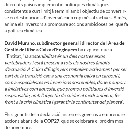
diferents països implementin polítiques climàtiques
consistents a curt i mitjà termini amb l'objectiu de convertir-
se en destinacions d'inversió cada cop més atractives. A més,
anima els inversors a promoure accions ambicioses pel que fa
a política climàtica.
David Murano, subdirector general i director de l'Àrea de
Gestió del Risc a Caixa d'Enginyers
ha explicat que a
l'Entitat, “
la sostenibilitat és un dels nostres eixos
vertebradors i està present a tots els nostres àmbits
d'actuació. A Caixa d'Enginyers treballem activament per ser
part de la transició cap a una economia baixa en carboni i,
com a especialistes en inversions sostenibles, donem suport
a iniciatives com aquesta, que promou polítiques d'inversió
responsable, amb l'objectiu de cuidar el medi ambient, fer
front a la crisi climàtica i garantir la continuïtat del planeta
”.
Els signants de la declaració insten els governs a emprendre
accions abans de la
COP27
, que se celebrarà el pròxim mes
de novembre: