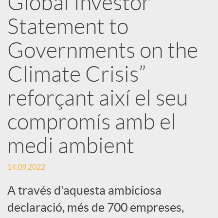
Global Investor
Statement to
c
Governments on the
a
Climate Crisis”
d
reforçant així el seu
o
compromís amb el
medi ambient
r
14.09.2022
d
A través d'aquesta ambiciosa
declaració, més de 700 empreses,
e