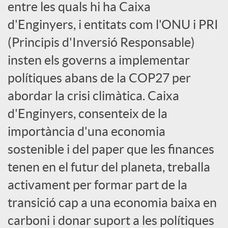
entre les quals hi ha Caixa
c
d'Enginyers, i entitats com l'ONU i PRI
(Principis d'Inversió Responsable)
o
insten els governs a implementar
polítiques abans de la COP27 per
n
abordar la crisi climàtica. Caixa
d'Enginyers, consenteix de la
t
importància d'una economia
sostenible i del paper que les finances
i
tenen en el futur del planeta, treballa
activament per formar part de la
n
transició cap a una economia baixa en
g
carboni i donar suport a les polítiques