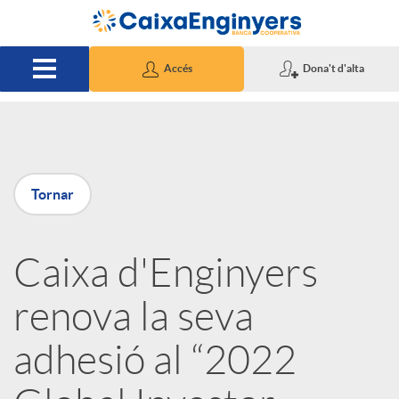
Salta al contingut principal
Accés
Dona't d'alta
P
Tornar
u
Caixa d'Enginyers
b
renova la seva
l
adhesió al “2022
i