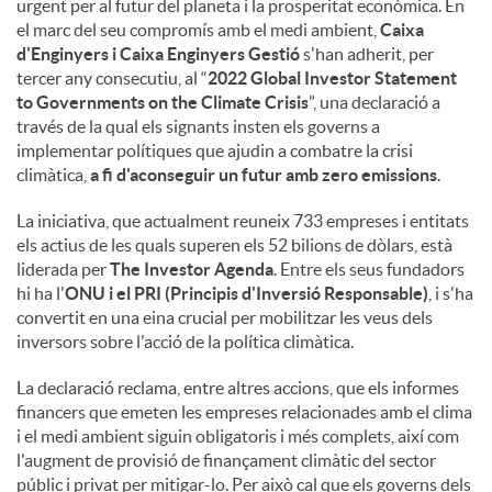
urgent per al futur del planeta i la prosperitat econòmica. En
el marc del seu compromís amb el medi ambient,
Caixa
d'Enginyers i Caixa Enginyers Gestió
s'han adherit, per
tercer any consecutiu, al “
2022 Global Investor Statement
to Governments on the Climate Crisis
”, una declaració a
través de la qual els signants insten els governs a
implementar polítiques que ajudin a combatre la crisi
climàtica,
a fi d'aconseguir un futur amb zero emissions
.
La iniciativa, que actualment reuneix 733 empreses i entitats
els actius de les quals superen els 52 bilions de dòlars, està
liderada per
The Investor Agenda
. Entre els seus fundadors
hi ha l'
ONU i el PRI (Principis d'Inversió Responsable)
, i s'ha
convertit en una eina crucial per mobilitzar les veus dels
inversors sobre l'acció de la política climàtica.
La declaració reclama, entre altres accions, que els informes
financers que emeten les empreses relacionades amb el clima
i el medi ambient siguin obligatoris i més complets, així com
l'augment de provisió de finançament climàtic del sector
públic i privat per mitigar-lo. Per això cal que els governs dels