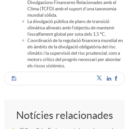
Divulgacions Financeres Relacionades amb el
Clima (TCFD) amb el suport d'una taxonomia
mundial sòlida.
La divulgació pública de plans de transició
climàtica alineats amb l'objectiu de mantenir
l'escalfament global per sota dels 1,5 ºC.
Coordinació de la regulació financera mundial en
els àmbits de la divulgació obligatòria del risc
climàtic i la supervisió del risc prudencial, com a
motors crítics del progrés necessari per abordar
els riscos sistèmics.
C
o
Notícies relacionades
m