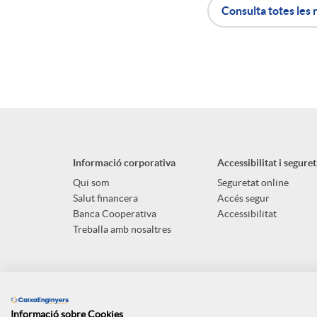
Consulta totes les 
n
A
B
g
p
o
u
l
t
t
Informació corporativa
Accessibilitat i seguret
i
ó
Qui som
Seguretat online
Salut financera
Accés segur
s
Banca Cooperativa
Accessibilitat
c
n
Treballa amb nosaltres
a
s
Informació sobre Cookies