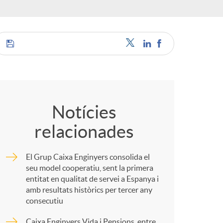
o
r
d
C
'
o
Notícies
i
relacionades
m
d
El Grup Caixa Enginyers consolida el
p
seu model cooperatiu, sent la primera
entitat en qualitat de servei a Espanya i
i
amb resultats històrics per tercer any
a
consecutiu
Caixa Enginyers Vida i Pensions, entre