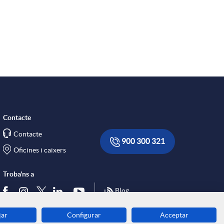
r
x
e
s
Contacte
S
Contacte
900 300 321
Oficines i caixers
o
Troba'ns a
Blog
c
jar
Configurar
Acceptar