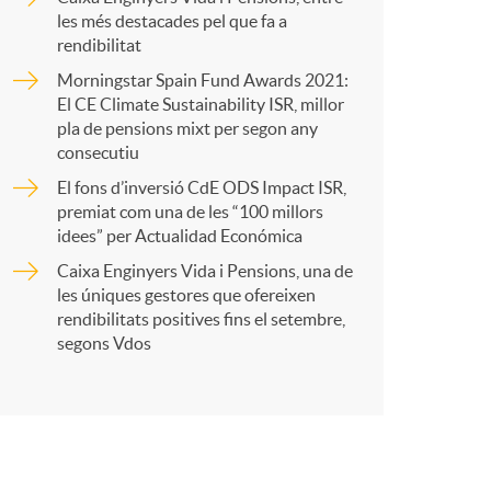
o
r
les més destacades pel que fa a
rendibilitat
m
Morningstar Spain Fund Awards 2021:
t
El CE Climate Sustainability ISR, millor
a
pla de pensions mixt per segon any
consecutiu
El fons d’inversió CdE ODS Impact ISR,
premiat com una de les “100 millors
r
idees” per Actualidad Económica
Caixa Enginyers Vida i Pensions, una de
a
les úniques gestores que ofereixen
rendibilitats positives fins el setembre,
segons Vdos
X
a