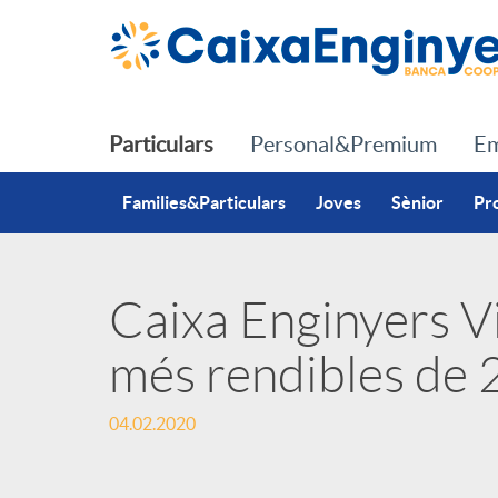
Salta al contingut principal
Particulars
Personal&Premium
Em
Families&Particulars
Joves
Sènior
Pr
Caixa Enginyers Vi
P
més rendibles de
u
04.02.2020
b