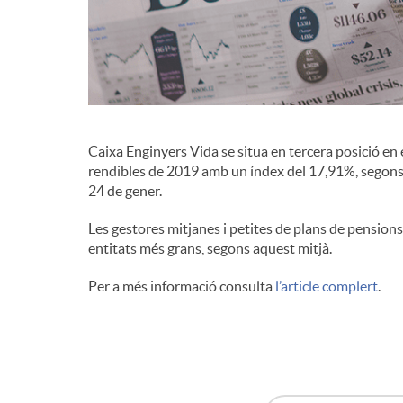
d
e
c
Caixa Enginyers Vida se situa en tercera posició en
rendibles de 2019 amb un índex del 17,91%, segons 
24 de gener.
o
Les gestores mitjanes i petites de plans de pensions
entitats més grans, segons aquest mitjà.
n
Per a més informació consulta
l’article complert
.
t
i