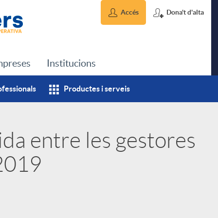
Accés
Dona't d'alta
preses
Institucions
ofessionals
Productes i serveis
da entre les gestores
 2019