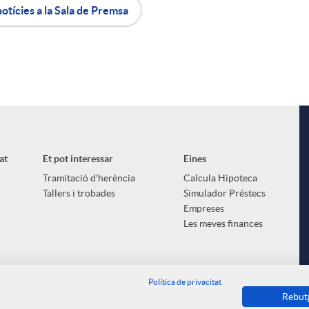
notícies a la Sala de Premsa
at
Et pot interessar
Eines
Tramitació d'herència
Calcula Hipoteca
Tallers i trobades
Simulador Préstecs
Empreses
Les meves finances
Política de privacitat
Rebut