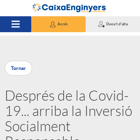
Salta al contingut principal
Accés
Dona't d'alta
P
Tornar
u
Després de la Covid-
b
19... arriba la Inversió
l
Socialment
i