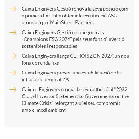
m
Caixa Enginyers Gestió renova la seva posició com
u
a primera Entitat a obtenir la certificació ASG
p
atorgada per MainStreet Partners
Caixa Enginyers Gestió reconeguda als
t
a
“Champions ESG 2024” pels seus fons d'inversió
sostenibles i responsables
s
Caixa Enginyers llança CE HORIZON 2027, un nou
r
fons de renda fixa
Caixa Enginyers preveu una estabilització de la
t
inflació superior al 2%
Caixa d'Enginyers renova la seva adhesió al “2022
i
Global Investor Statement to Governments on the
Climate Crisis” reforçant així el seu compromís
amb el medi ambient
r