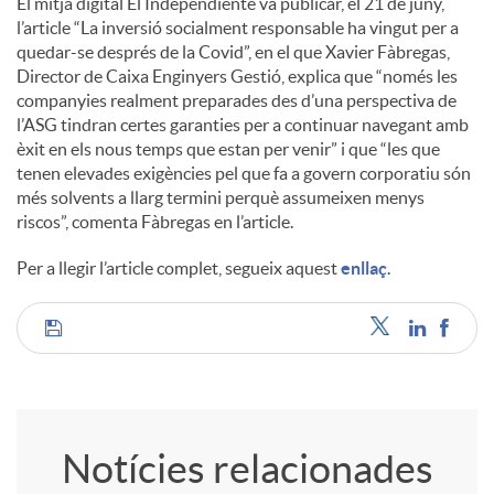
El mitjà digital El Independiente va publicar, el 21 de juny,
l’article “La inversió socialment responsable ha vingut per a
c
quedar-se després de la Covid”, en el que Xavier Fàbregas,
Director de Caixa Enginyers Gestió, explica que “només les
companyies realment preparades des d’una perspectiva de
o
l’ASG tindran certes garanties per a continuar navegant amb
èxit en els nous temps que estan per venir” i que “les que
tenen elevades exigències pel que fa a govern corporatiu són
n
més solvents a llarg termini perquè assumeixen menys
riscos”, comenta Fàbregas en l’article.
t
Per a llegir l’article complet, segueix aquest
enllaç
.
i
C
n
o
Notícies relacionades
g