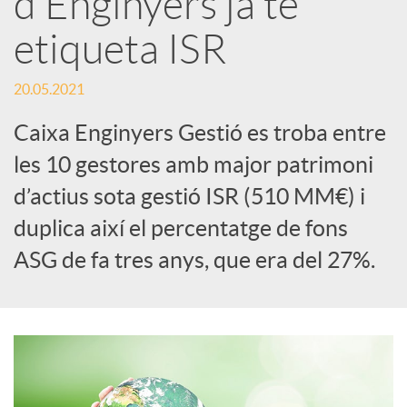
d’Enginyers ja té
etiqueta ISR
c
20.05.2021
a
Caixa Enginyers Gestió es troba entre
d
les 10 gestores amb major patrimoni
d’actius sota gestió ISR (510 MM€) i
o
duplica així el percentatge de fons
ASG de fa tres anys, que era del 27%.
r
d
e