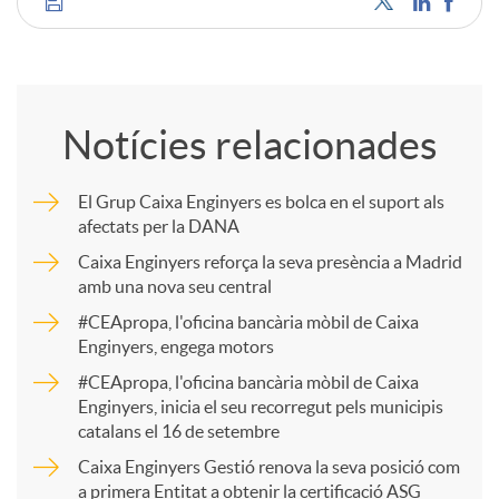
C
o
Notícies relacionades
m
El Grup Caixa Enginyers es bolca en el suport als
afectats per la DANA
p
Caixa Enginyers reforça la seva presència a Madrid
amb una nova seu central
a
#CEApropa, l'oficina bancària mòbil de Caixa
Enginyers, engega motors
r
#CEApropa, l'oficina bancària mòbil de Caixa
Enginyers, inicia el seu recorregut pels municipis
catalans el 16 de setembre
t
Caixa Enginyers Gestió renova la seva posició com
a primera Entitat a obtenir la certificació ASG