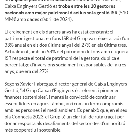
Caixa Enginyers Gestió es
troba entre les 10 gestores
nacionals amb major patrimoni d’actius sota gestió ISR
(510
u
MM€ amb dades d’abril de 2021).
El creixement en els darrers anys ha estat constant: el
t
patrimoni gestionat en fons ISR del Grup va créixer a raó d’un
33% anual en els dos últims anys i del 27% en els últims tres.
s
Actualment, amb un 58% del patrimoni de fons amb etiqueta
ISR respecte el total de patrimoni de la gestora, duplica el
percentatge d’inversions socialment responsables de fa tres
anys, que era del 27%.
Segons Xavier Fàbregas, director general de Caixa Enginyers
Gestió, “el Grup Caixa d’Enginyers és referent i pioner en
finances sostenibles”, i manté la convicció de continuar
essent líders en aquest àmbit, així com un ferm compromís
amb les persones i el medi ambient. És per això que, en el seu
pla Connecta 2023, el Grup té un clar full de ruta traçat per
donar resposta als desafiaments del sector des d’un horitzó
més cooperatiu i sostenible.