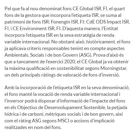
Pel que fa al nou denominat fons CE Global ISR, FI, el quart
fons de la gestora que incorpora l’etiqueta ISR, se suma al
patrimoni de fons ISR: Fonengin ISR, FI; CdE ODS Impact ISR,
FI, i CE Environment ISR, FI. D’aquesta manera, l’Entitat
incorpora l’etiqueta ISR en la seva estratègia de renda
variable internacional. No obstant això, històricament, el fons
ja aplicava criteris responsables tenint en compte aspectes
Ambientals, Socials i de bon Govern (ASG). Prova d’això és
que a tancament de l’exercici 2020, el CE Global ja va obtenir
la màxima qualificació en sostenibilitat segons Morningstar,
un dels principals ràtings de valoració de fons d’inversió.
Amb la incorporació de l’etiqueta ISR en la seva denominació,
el fons manté la vocació de renda variable internacional i
l’inversor podrà disposar d’informació de l’impacte del fons
en els Objectius de Desenvolupament Sostenible, la petjada
hídrica i de carboni, mètriques socials i de bon govern, així
com el ràting ASG segons MSCI o accions d’implicació
realitzades en nom del fons.