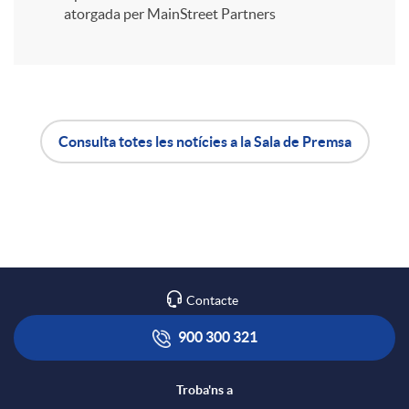
i
atorgada per MainStreet Partners
r
a
Consulta totes les notícies a la Sala de Premsa
A
B
X
p
o
a
l
t
Contacte
r
i
ó
900 300 321
x
c
n
Troba'ns a