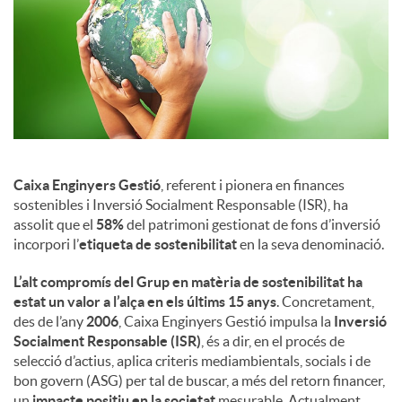
c
o
n
Caixa Enginyers Gestió
, referent i pionera en finances
sostenibles i Inversió Socialment Responsable (ISR), ha
t
assolit que el
58%
del patrimoni gestionat de fons d’inversió
incorpori l’
etiqueta de sostenibilitat
en la seva denominació.
i
L’alt compromís del Grup en matèria de sostenibilitat ha
estat un valor a l’alça en els últims 15 anys
. Concretament,
des de l’any
2006
, Caixa Enginyers Gestió impulsa la
Inversió
n
Socialment Responsable (ISR)
, és a dir, en el procés de
selecció d’actius, aplica criteris mediambientals, socials i de
bon govern (ASG) per tal de buscar, a més del retorn financer,
g
un
impacte positiu en la societat
mesurable. Actualment,