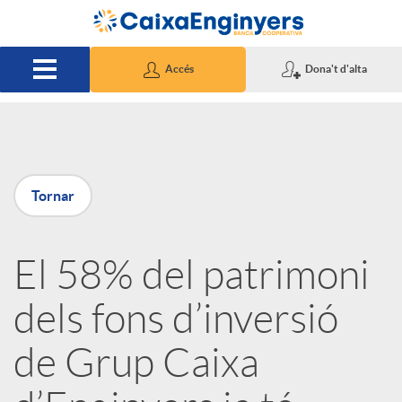
Salta al contingut principal
Accés
Dona't d'alta
P
Tornar
u
El 58% del patrimoni
b
dels fons d’inversió
l
de Grup Caixa
i