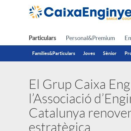
Salta al contingut principal
Particulars
Personal&Premium
Em
Families&Particulars
Joves
Sènior
Pr
El Grup Caixa Engin
P
l’Associació d’Engi
u
Catalunya renoven 
b
estratègica