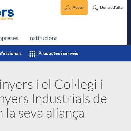
Accés
Dona't d'alta
preses
Institucions
ofessionals
Productes i serveis
yers i el Col·legi i
nyers Industrials de
la seva aliança