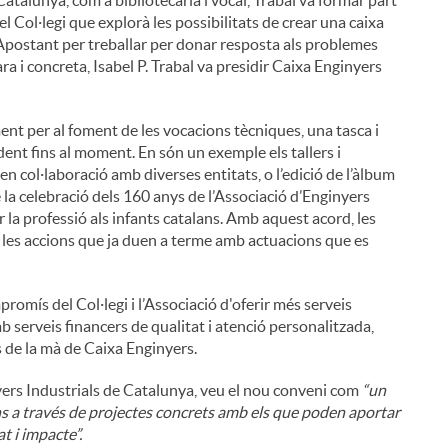
Catalunya, com a bibliotecària i vocal, Trabal va formar part
 el Col·legi que explorà les possibilitats de crear una caixa
 Apostant per treballar per donar resposta als problemes
a i concreta, Isabel P. Trabal va presidir Caixa Enginyers
nt per al foment de les vocacions tècniques, una tasca i
t fins al moment. En són un exemple els tallers i
en col·laboració amb diverses entitats, o l’edició de l’àlbum
de la celebració dels 160 anys de l’Associació d’Enginyers
 la professió als infants catalans. Amb aquest acord, les
es accions que ja duen a terme amb actuacions que es
omís del Col·legi i l’Associació d'oferir més serveis
amb serveis financers de qualitat i atenció personalitzada,
s de la mà de Caixa Enginyers.
yers Industrials de Catalunya, veu el nou conveni com
“un
ons a través de projectes concrets amb els que poden aportar
at i impacte”.