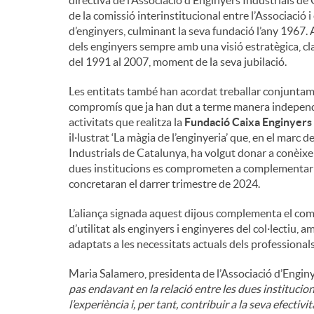
directiva de l’Associació d’Enginyers Industrials de 
de la comissió interinstitucional entre l’Associació i
d’enginyers, culminant la seva fundació l’any 1967.
dels enginyers sempre amb una visió estratègica, clar
del 1991 al 2007, moment de la seva jubilació.
Les entitats també han acordat treballar conjuntame
compromís que ja han dut a terme manera independen
activitats que realitza la
Fundació Caixa Enginyers
il·lustrat ‘La màgia de l’enginyeria’ que, en el marc 
Industrials de Catalunya, ha volgut donar a conèixer
dues institucions es comprometen a complementar l
concretaran el darrer trimestre de 2024.
L’aliança signada aquest dijous complementa el compr
d’utilitat als enginyers i enginyeres del col·lectiu, 
adaptats a les necessitats actuals dels professional
Maria Salamero, presidenta de l’Associació d’Engin
pas endavant en la relació entre les dues instituci
l’experiència i, per tant, contribuir a la seva efectivit