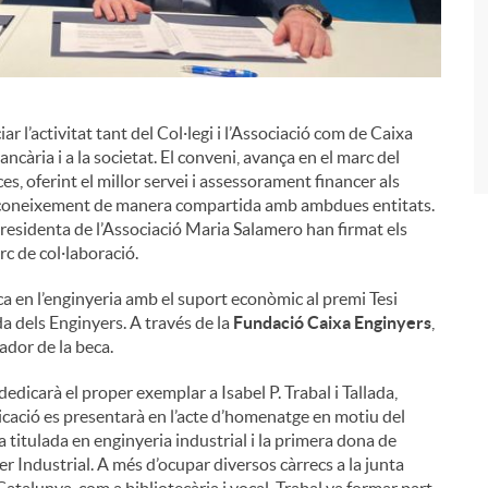
r l’activitat tant del Col·legi i l’Associació com de Caixa
i
 bancària i a la societat. El conveni, avança en el marc del
s, oferint el millor servei i assessorament financer als
r coneixement de manera compartida amb ambdues entitats.
presidenta de l’Associació Maria Salamero han firmat els
c de col·laboració.
a en l’enginyeria amb el suport econòmic al premi Tesi
a dels Enginyers. A través de la
Fundació Caixa Enginyers
,
ador de la beca.
 dedicarà el proper exemplar a Isabel P. Trabal i Tallada,
licació es presentarà en l’acte d’homenatge en motiu del
 titulada en enginyeria industrial i la primera dona de
er Industrial. A més d’ocupar diversos càrrecs a la junta