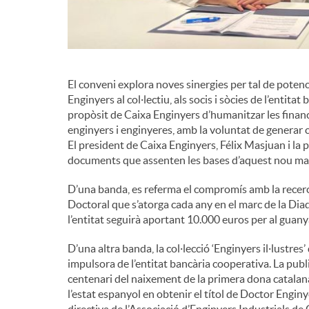
n
g
El conveni explora noves sinergies per tal de potencia
Enginyers al col·lectiu, als socis i sòcies de l’entitat
u
propòsit de Caixa Enginyers d’humanitzar les finance
enginyers i enginyeres, amb la voluntat de genera
El president de Caixa Enginyers, Félix Masjuan i la 
t
documents que assenten les bases d’aquest nou mar
D’una banda, es referma el compromís amb la recerc
s
Doctoral que s’atorga cada any en el marc de la Diad
l’entitat seguirà aportant 10.000 euros per al guany
D’una altra banda, la col·lecció ‘Enginyers il·lustres’
impulsora de l’entitat bancària cooperativa. La pub
centenari del naixement de la primera dona catalana
l’estat espanyol en obtenir el títol de Doctor Enginy