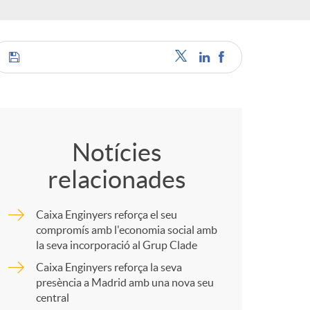
o
m
a
C
o
Notícies
relacionades
m
Caixa Enginyers reforça el seu
p
compromís amb l'economia social amb
la seva incorporació al Grup Clade
Caixa Enginyers reforça la seva
a
presència a Madrid amb una nova seu
central