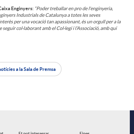
i
Caixa Enginyers
:
“Poder treballar en pro de l'enginyeria,
nginyers Industrials de Catalunya a totes les seves
’interès per una vocació tan apassionant, és un orgull per a la
eguir col·laborant amb el Col·legi i l’Associació, amb qui
l
notícies a la Sala de Premsa
at
Et pot interessar
Eines