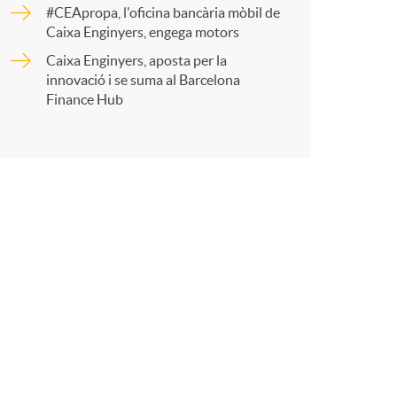
r
#CEApropa, l'oficina bancària mòbil de
Caixa Enginyers, engega motors
Caixa Enginyers, aposta per la
t
innovació i se suma al Barcelona
Finance Hub
r
a
X
a