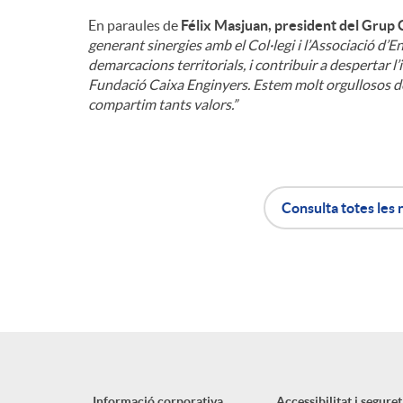
En paraules de
Félix Masjuan, president del Grup 
generant sinergies amb el Col·legi i l’Associació d’E
demarcacions territorials, i contribuir a despertar l
Fundació Caixa Enginyers. Estem molt orgullosos de s
compartim tants valors.”
Consulta totes les 
A
B
p
o
l
t
Informació corporativa
Accessibilitat i seguret