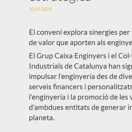
10.09.2024
l
i
El conveni explora sinergies per f
de valor que aporten als enginye
c
El Grup Caixa Enginyers i el Col·
Industrials de Catalunya han sig
a
impulsar l’enginyeria des de div
serveis financers i personalitzat
d
l’enginyeria i la promoció de l
o
d’ambdues entitats de generar imp
planeta.
r