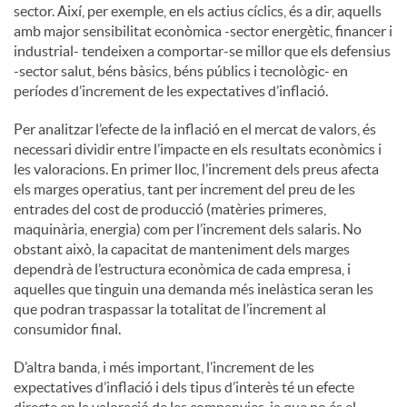
sector. Així, per exemple, en els actius cíclics, és a dir, aquells
amb major sensibilitat econòmica -sector energètic, financer i
industrial- tendeixen a comportar-se millor que els defensius
-sector salut, béns bàsics, béns públics i tecnològic- en
períodes d’increment de les expectatives d’inflació.
Per analitzar l’efecte de la inflació en el mercat de valors, és
necessari dividir entre l’impacte en els resultats econòmics i
les valoracions. En primer lloc, l’increment dels preus afecta
els marges operatius, tant per increment del preu de les
entrades del cost de producció (matèries primeres,
maquinària, energia) com per l’increment dels salaris. No
obstant això, la capacitat de manteniment dels marges
dependrà de l’estructura econòmica de cada empresa, i
aquelles que tinguin una demanda més inelàstica seran les
que podran traspassar la totalitat de l’increment al
consumidor final.
D’altra banda, i més important, l’increment de les
expectatives d’inflació i dels tipus d’interès té un efecte
directe en la valoració de les companyies, ja que no és el