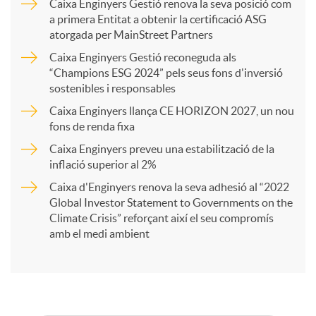
Caixa Enginyers Gestió renova la seva posició com
a primera Entitat a obtenir la certificació ASG
p
atorgada per MainStreet Partners
Caixa Enginyers Gestió reconeguda als
a
“Champions ESG 2024” pels seus fons d'inversió
sostenibles i responsables
Caixa Enginyers llança CE HORIZON 2027, un nou
r
fons de renda fixa
Caixa Enginyers preveu una estabilització de la
t
inflació superior al 2%
Caixa d'Enginyers renova la seva adhesió al “2022
i
Global Investor Statement to Governments on the
Climate Crisis” reforçant així el seu compromís
amb el medi ambient
r
a