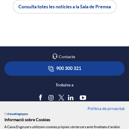
Consulta totes les notícies a la Sala de Premsa
X
A
B
a
p
o
r
l
t
Contacte
x
i
ó
900 300 321
e
c
n
Troba'ns a
s
a
s
Política de privacitat
Blog
S
Informació sobre Cookies
c
a
Tauler d'anuncis
A Caixa Enginyers utilitzem cookies pròpies i de tercers amb finalitats d'anàlisi