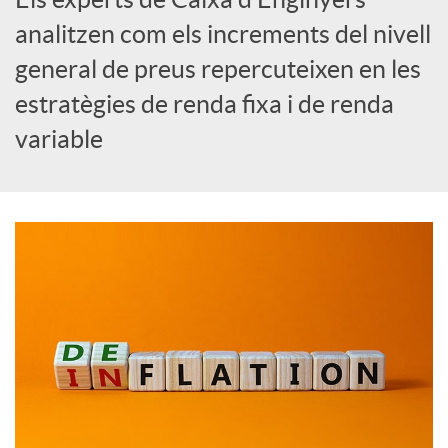
analitzen com els increments del nivell
c
general de preus repercuteixen en les
estratègies de renda fixa i de renda
a
variable
d
o
r
d
e