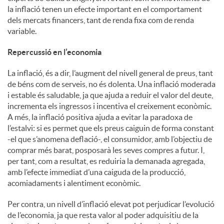
la inflació tenen un efecte important en el comportament
dels mercats financers, tant de renda fixa com de renda
u
variable.
Repercussió en l’economia
t
La inflació, és a dir, l’augment del nivell general de preus, tant
de béns com de serveis, no és dolenta. Una inflació moderada
s
i estable és saludable, ja que ajuda a reduir el valor del deute,
incrementa els ingressos i incentiva el creixement econòmic.
A més, la inflació positiva ajuda a evitar la paradoxa de
l’estalvi: si es permet que els preus caiguin de forma constant
-el que s’anomena deflació-, el consumidor, amb l’objectiu de
comprar més barat, posposarà les seves compres a futur. I,
per tant, com a resultat, es reduiria la demanada agregada,
amb l’efecte immediat d’una caiguda de la producció,
acomiadaments i alentiment econòmic.
Per contra, un nivell d’inflació elevat pot perjudicar l’evolució
de l’economia, ja que resta valor al poder adquisitiu de la