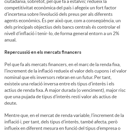
ciutadania, sobretot, pel que fa a estalvis; redueix la
competitivitat econòmica del país i afegeix un fort factor
d’incertesa sobre l’evolució dels preus per als diferents
agents econòmics. És per això que, com a conseqüència, un
dels principals objectius dels bancs centrals és controlar el
nivell d’inflació i tenir-lo, de forma general entorn a un 2%
anual.
Repercussió en els mercats financers
Pel que fa als mercats financers, en el marc de la renda fixa,
l’increment de la inflació redueix el valor dels cupons i el valor
nominal que els inversors rebran en un futur. Per tant,
existeix una relació inversa entre els tipus d’interès i els
actius de renda fixa. A major durada (o venciment), major risc
que una pujada de tipus d’interès resti valor als actius de
deute.
Mentre que, en el mercat de renda variable, l’increment de la
inflació i, per tant, dels tipus d’interès, també afecta, però
influeix en diferent mesura en funció del tipus d’empresa o