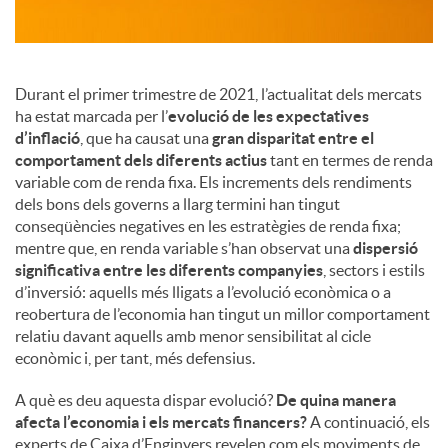
c
Durant el primer trimestre de 2021, l’actualitat dels mercats
o
ha estat marcada per l’
evolució de les expectatives
d’inflació
, que ha causat una
gran disparitat entre el
comportament dels diferents actius
tant en termes de renda
n
variable com de renda fixa. Els increments dels rendiments
dels bons dels governs a llarg termini han tingut
conseqüències negatives en les estratègies de renda fixa;
t
mentre que, en renda variable s’han observat una
dispersió
significativa entre les diferents companyies
, sectors i estils
d’inversió: aquells més lligats a l’evolució econòmica o a
i
reobertura de l’economia han tingut un millor comportament
relatiu davant aquells amb menor sensibilitat al cicle
econòmic i, per tant, més defensius.
n
A què es deu aquesta dispar evolució?
De quina manera
afecta l’economia i els mercats financers?
A continuació, els
g
experts de Caixa d’Enginyers revelen com els moviments de