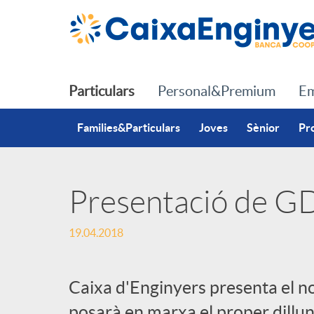
Salta al contingut principal
Particulars
Personal&Premium
Em
Families&Particulars
Joves
Sènior
Pr
Presentació de G
P
19.04.2018
u
Caixa d'Enginyers presenta el 
b
posarà en marxa el proper dilluns