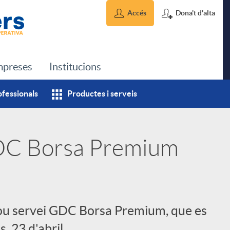
Accés
Dona't d'alta
preses
Institucions
ofessionals
Productes i serveis
DC Borsa Premium
nou servei GDC Borsa Premium, que es
, 23 d'abril.