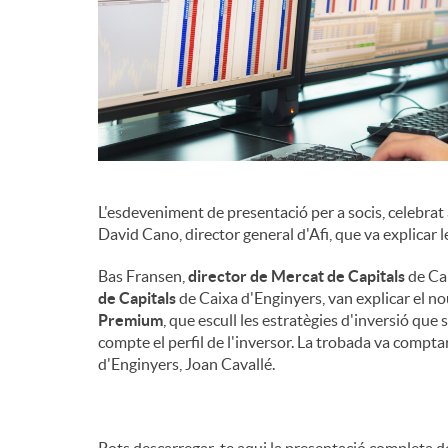
d
e
c
L'esdeveniment de presentació per a socis, celebrat
o
David Cano, director general d'Afi, que va explicar l
Bas Fransen,
director de Mercat de Capitals
de Ca
n
de Capitals
de Caixa d'Enginyers, van explicar el no
Premium
, que escull les estratègies d'inversió que 
compte el perfil de l'inversor. La trobada va compta
t
d'Enginyers, Joan Cavallé.
i
Pots descarregar-te aqui la presentació completa 