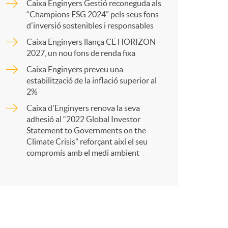
o
a
Caixa Enginyers Gestió reconeguda als
“Champions ESG 2024” pels seus fons
d'inversió sostenibles i responsables
m
r
Caixa Enginyers llança CE HORIZON
2027, un nou fons de renda fixa
a
t
Caixa Enginyers preveu una
estabilització de la inflació superior al
2%
Caixa d'Enginyers renova la seva
adhesió al “2022 Global Investor
r
Statement to Governments on the
Climate Crisis” reforçant així el seu
compromís amb el medi ambient
a
X