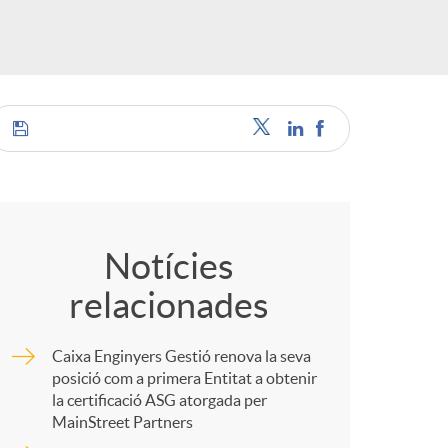
o
r
d
'
C
i
o
Notícies
relacionades
d
m
Caixa Enginyers Gestió renova la seva
i
p
posició com a primera Entitat a obtenir
la certificació ASG atorgada per
MainStreet Partners