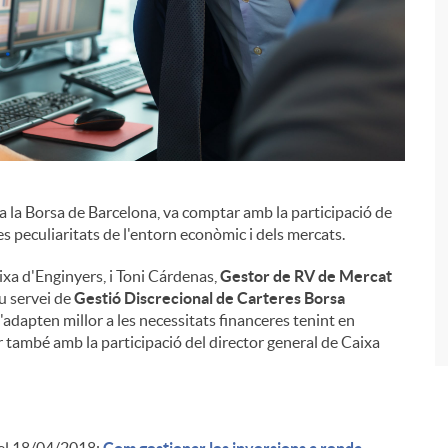
i
 a la Borsa de Barcelona, va comptar amb la participació de
es peculiaritats de l'entorn econòmic i dels mercats.
ixa d'Enginyers, i Toni Cárdenas,
Gestor de RV de Mercat
u servei de
Gestió Discrecional de Carteres Borsa
s'adapten millor a les necessitats financeres tenint en
r també amb la participació del director general de Caixa
del 18/04/2018:
Com gestionar les inversions a renda