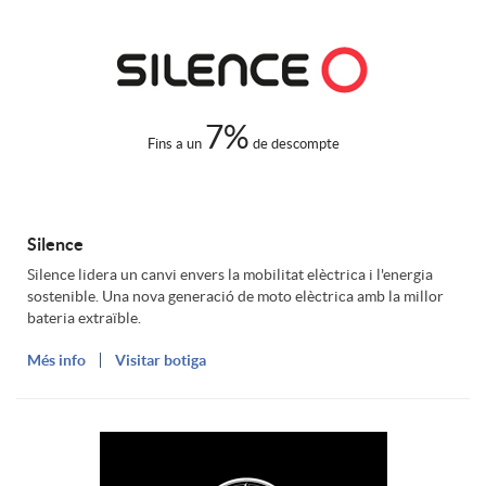
i
r
c
o
j
i
n
e
7%
Fins a un
de descompte
o
s
t
Silence
n
a
a
Silence lidera un canvi envers la mobilitat elèctrica i l'energia
sostenible. Una nova generació de moto elèctrica amb la millor
a
bateria extraïble.
n
s
Més info
Visitar botiga
d
i
I
o