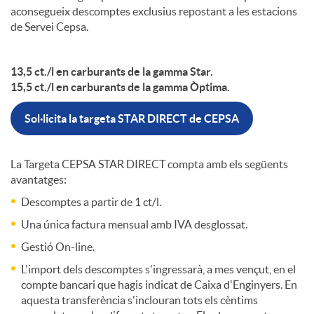
aconsegueix descomptes exclusius repostant a les estacions
de Servei Cepsa.
c
13,5 ct./l en carburants de la gamma Star.
i
15,5 ct./l en carburants de la gamma Òptima.
Sol·licita la targeta STAR DIRECT de CEPSA
o
I
La Targeta CEPSA STAR DIRECT compta amb els següents
avantatges:
Descomptes a partir de 1 ct/l.
n
Una única factura mensual amb IVA desglossat.
Gestió On-line.
g
L'import dels descomptes s'ingressarà, a mes vençut, en el
compte bancari que hagis indicat de Caixa d'Enginyers. En
e
aquesta transferència s'inclouran tots els cèntims