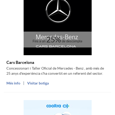
d
n
s
a
g
I
d
e
25%
Fins a un
de descompte
n
e
n
g
Cars Barcelona
i
s
Concessionari i Taller Oficial de Mercedes - Benz , amb més de
25 anys d'experiència s'ha convertit en un referent del sector.
e
u
Més info
Visitar botiga
n
m
i