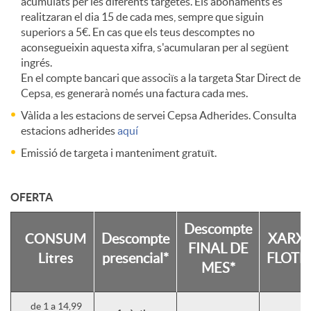
acumulats per les diferents targetes. Els abonaments es
realitzaran el dia 15 de cada mes, sempre que siguin
n
superiors a 5€. En cas que els teus descomptes no
aconsegueixin aquesta xifra, s'acumularan per al següent
ingrés.
i
En el compte bancari que associïs a la targeta Star Direct de
Cepsa, es generarà només una factura cada mes.
Vàlida a les estacions de servei Cepsa Adherides. Consulta
u
estacions adherides
aquí
Emissió de targeta i manteniment gratuït.
m
OFERTA
Descompte
CONSUM
Descompte
XARX
FINAL DE
Litres
presencial*
FLOTE
MES*
de 1 a 14,99