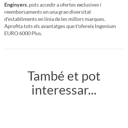
A
A
Enginyers
, pots accedir a ofertes exclusives i
reemborsaments en una gran diversitat
p
v
d'establiments en línia de les millors marques.
Aprofita tots els avantatges que t'ofereix Ingenium
EURO 6000 Plus.
l
i
i
s
R
c
o
També et pot
e
interessar...
a
t
l
c
a
a