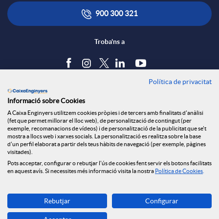
900 300 321
Troba'ns a
Política de privacitat
Blog
Informació sobre Cookies
Tauler d'anuncis
A Caixa Enginyers utilitzem cookies pròpies i de tercers amb finalitats d'anàlisi
Política de cookies
(fet que permet millorar el lloc web), de personalització de contingut (per
Avís legal
exemple, recomanacions de vídeos) i de personalització de la publicitat que se't
mostra a llocs web i xarxes socials. La personalització es realitza sobre la base
Seguretat Online
d'un perfil elaborat a partir dels teus hàbits de navegació (per exemple, pàgines
Privacitat
visitades).
Canal denúncies
Pots acceptar, configurar o rebutjar l'ús de cookies fent servir els botons facilitats
en aquest avís. Si necessites més informació visita la nostra
Política de Cookies
.
Descarrega-la ara
Rebutjar
Configurar
Banca MOBILE