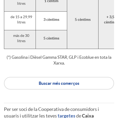
1 cèntim
litres
de 15 a 29,99
+ 3,5
3 cèntims
5 cèntims
litres
cèntims
más de 30
5 cèntims
litres
(*) Gasolina i Dièsel Gamma STAR, GLP i Ecoblue en tota la
Xarxa.
Buscar més comerços
Per ser soci de la Cooperativa de consumidors i
usuaris i utilitzar les teves
targetes
de
Caixa