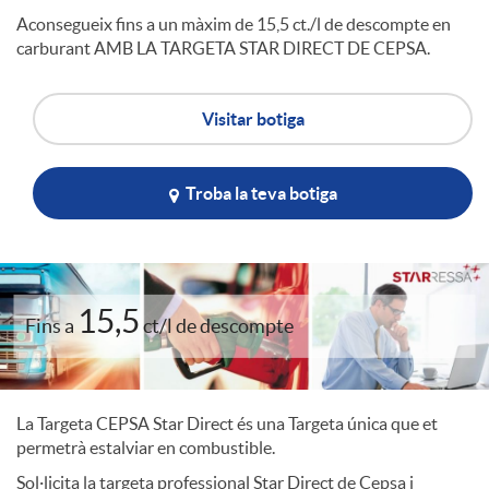
Aconsegueix fins a un màxim de 15,5 ct./l de descompte en
l
carburant AMB LA TARGETA STAR DIRECT DE CEPSA.
e
Visitar botiga
c
Troba la teva botiga
o
15,5
Fins a
ct/l de descompte
m
e
La Targeta CEPSA Star Direct és una Targeta única que et
permetrà estalviar en combustible.
r
Sol·licita la targeta professional Star Direct de Cepsa i