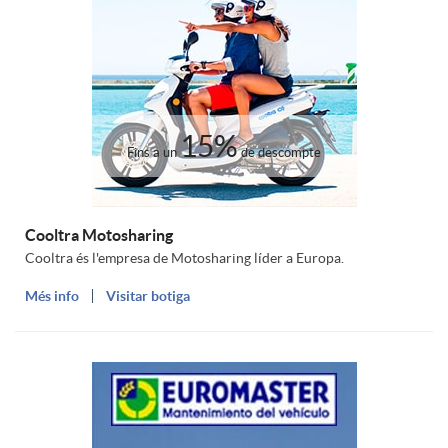
u
m
15%
Fins a un
de descompte
Cooltra Motosharing
Cooltra és l'empresa de Motosharing líder a Europa.
Més info
Visitar botiga