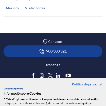
Més info
Visitar botiga
Contacte
900 300 321
Troba'ns a
Política de privacitat
Blog
Informació sobre Cookies
Tauler d'anuncis
A Caixa Enginyers utilitzem cookies pròpies i de tercers amb finalitats d'anàlisi
Política de cookies
(fet que permet millorar el lloc web), de personalització de contingut (per