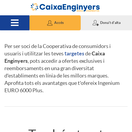
Salta al contingut principal
Accés
Dona't d'alta
Per ser soci de la Cooperativa de consumidors i
D
A
A
usuaris i utilitzar les teves
targetes
de
Caixa
Enginyers
, pots accedir a ofertes exclusives i
reemborsaments en una gran diversitat
e
p
v
d'establiments en línia de les millors marques.
Aprofita tots els avantatges que t'ofereix Ingenium
t
EURO 6000 Plus.
l
i
a
i
s
R
l