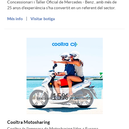
i
s
Concessionari i Taller Oficial de Mercedes - Benz , amb més de
25 anys d'experiència s'ha convertit en un referent del sector.
e
n
u
Més info
Visitar botiga
n
i
m
i
u
u
m
m
15%
Fins a un
de descompte
Cooltra Motosharing
Cooltra és l'empresa de Motosharing líder a Europa.