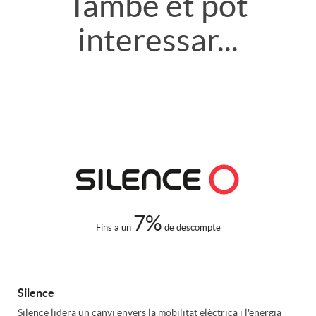
c
o
També et pot
e
interessar...
l
a
t
l
e
c
a
a
c
i
r
c
o
o
j
i
m
n
e
7%
Fins a un
de descompte
o
e
s
t
Silence
n
r
Silence lidera un canvi envers la mobilitat elèctrica i l'energia