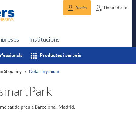
Accés
Dona't d'alta
preses
Institucions
ofessionals
Productes i serveis
um Shopping
Detall ingenium
smartPark
meitat de preu a Barcelona i Madrid.