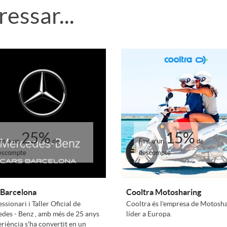
essar...
25%
15%
ins a un
de
Fins a un
de
escompte
descompte
 Barcelona
Cooltra Motosharing
sionari i Taller Oficial de
Cooltra és l'empresa de Motosh
des - Benz , amb més de 25 anys
líder a Europa.
eriència s'ha convertit en un