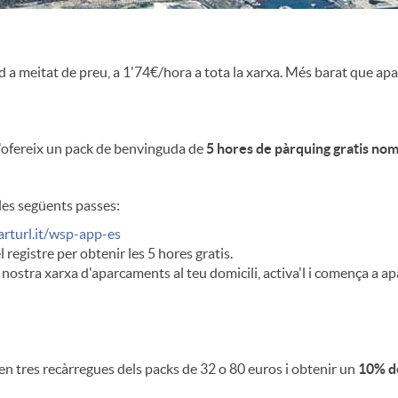
 meitat de preu, a 1'74€/hora a tota la xarxa. Més barat que aparca
t'ofereix un pack de benvinguda de
5 hores de pàrquing gratis nom
les següents passes:
arturl.it/wsp-app-es
 registre per obtenir les 5 hores gratis.
a nostra xarxa d'aparcaments al teu domicili, activa'l i comença a a
 en tres recàrregues dels packs de 32 o 80 euros i obtenir un
10% d