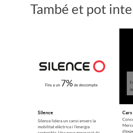
També et pot inter
l
i
R
i
s
e
c
o
l
a
t
a
7%
c
a
F
Fins a un
de descompte
c
d
i
r
i
Silence
Cars
Conces
o
j
Silence lidera un canvi envers la
o
Merce
mobilitat elèctrica i l'energia
d'exp
sostenible. Una nova generació de