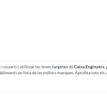
 usuaris i utilitzar les teves
targetes
de
Caixa Enginyers
,
bliments en línia de les millors marques. Aprofita tots el