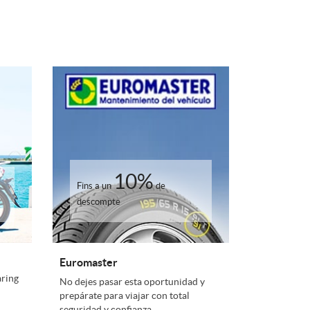
10%
Fins a un
de
descompte
Euromaster
aring
No dejes pasar esta oportunidad y
prepárate para viajar con total
seguridad y confianza.