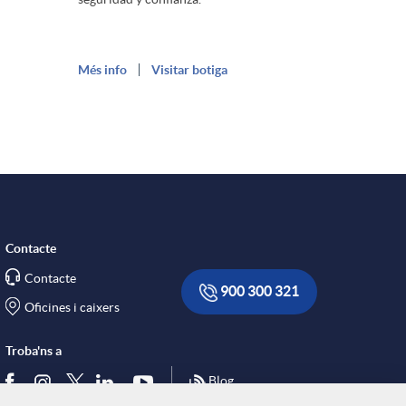
Més info
Visitar botiga
Contacte
Contacte
900 300 321
Oficines i caixers
Troba'ns a
Blog