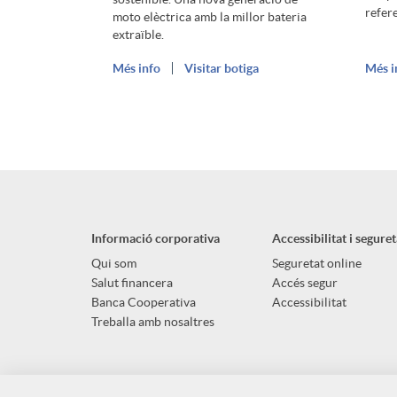
refere
moto elèctrica amb la millor bateria
n
e
n
extraïble.
Més info
Visitar botiga
Més i
s
t
a
a
a
d
n
s
o
Informació corporativa
Accessibilitat i seguret
i
I
s
Qui som
Seguretat online
Salut financera
Accés segur
Banca Cooperativa
Accessibilitat
d
n
I
Treballa amb nosaltres
a
g
n