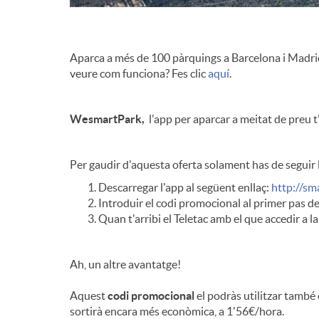
g
m
a
Aparca a més de 100 pàrquings a Barcelona i Madrid a
e
veure com funciona? Fes clic
aquí
.
c
r
WesmartPark,
l'app per aparcar a meitat de preu 
i
c
Per gaudir d'aquesta oferta solament has de seguir 
Descarregar l'app al següent enllaç:
http://sm
ó
Introduir el codi promocional al primer pas del
i
Quan t'arribi el Teletac amb el que accedir a l
o
Ah, un altre avantatge!
Aquest
codi
promocional
el podràs utilitzar també
I
sortirà encara més econòmica, a 1'56€/hora.