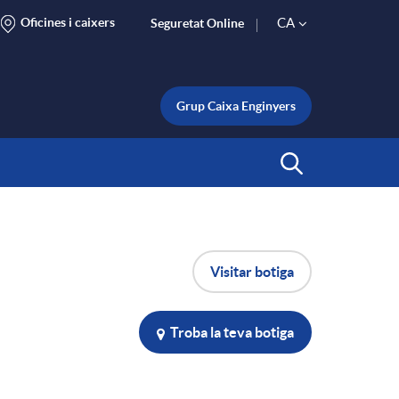
Oficines i caixers
CA
Seguretat Online
S
e
Grup Caixa Enginyers
l
Inicia Cerca
e
Visitar botiga
c
t
Troba la teva botiga