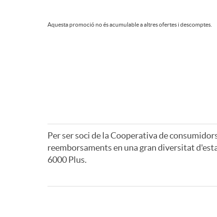
n
Aquesta promoció no és acumulable a altres ofertes i descomptes.
g
e
n
Per ser soci de la Cooperativa de consumidors i
i
reemborsaments en una gran diversitat d'esta
6000 Plus.
A
A
u
p
v
m