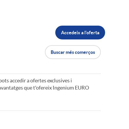
Accedeix a l'oferta
Buscar més comerços
 pots accedir a ofertes exclusives i
s avantatges que t'ofereix Ingenium EURO