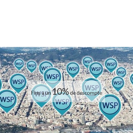
10%
Fins a un
de descompte