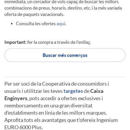
immediata, un cercador de vols capaç de buscar les millors
combinacions de preus, horaris, destins, etc. i la més variada
c
oferta de paquets vacacionals.
Consulta les ofertes
aquí
.
i
Important:
fer la compra a través de l'enllaç.
o
Buscar més comerços
I
Per ser soci de la Cooperativa de consumidors i
n
A
A
usuaris i utilitzar les teves
targetes
de
Caixa
Enginyers
, pots accedir a ofertes exclusives i
reemborsaments en una gran diversitat
g
p
v
d'establiments en línia de les millors marques.
Aprofita tots els avantatges que t'ofereix Ingenium
e
EURO 6000 Plus.