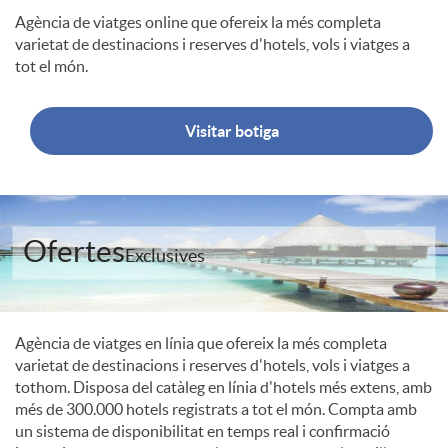
Agència de viatges online que ofereix la més completa
l
varietat de destinacions i reserves d'hotels, vols i viatges a
tot el món.
e
Visitar botiga
c
o
Ofertes
Exclusives
m
Agència de viatges en línia que ofereix la més completa
e
varietat de destinacions i reserves d'hotels, vols i viatges a
tothom. Disposa del catàleg en línia d'hotels més extens, amb
més de 300.000 hotels registrats a tot el món. Compta amb
r
un sistema de disponibilitat en temps real i confirmació