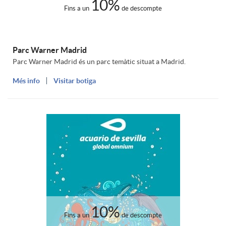
n
e
10%
Fins a un
de descompte
o
s
t
Parc Warner Madrid
n
a
a
Parc Warner Madrid és un parc temàtic situat a Madrid.
Més info
Visitar botiga
a
n
s
d
i
I
o
d
n
s
a
g
10%
I
Fins a un
de descompte