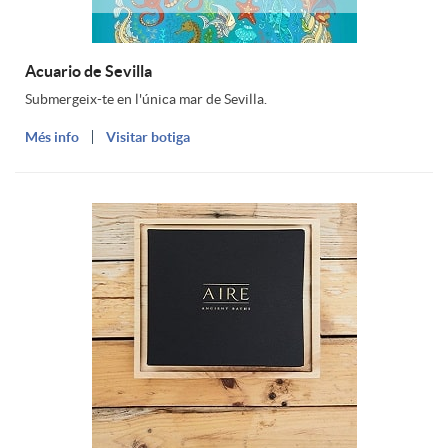
d
e
n
e
n
Acuario de Sevilla
Submergeix-te en l'única mar de Sevilla.
g
i
s
Més info
Visitar botiga
e
u
n
m
i
u
m