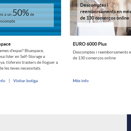
Descomptes i
50%
reemborsaments en mé
ins a un
de
de 130 comerços online
escompte
space
EURO 6000 Plus
emes d'espai? Bluespace,
Descomptes i reemborsaments 
sa líder en Self-Storage a
de 130 comerços online
a, t'ofereix trasters de lloguer a
e les teves necessitats.
nfo
Visitar botiga
Més info