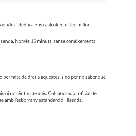
o
m
 ajudes i deduccions i calculant el teu millor
a
d’Hisenda. Només 15 minuts, sense coneixements
 per falta de dret a aquestes, sinó per no saber que
is ni un cèntim de més. Col·laborador oficial de
 que amb l’esborrany estàndard d’Hisenda.