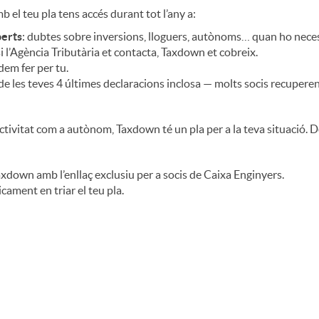
el teu pla tens accés durant tot l’any a:
perts
: dubtes sobre inversions, lloguers, autònoms… quan ho neces
si l’Agència Tributària et contacta, Taxdown et cobreix.
em fer per tu.
de les teves 4 últimes declaracions inclosa — molts socis recupere
tivitat com a autònom, Taxdown té un pla per a la teva situació. De
axdown amb l’enllaç exclusiu per a socis de Caixa Enginyers.
cament en triar el teu pla.