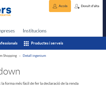
Accés
Dona't d'alta
preses
Institucions
ofessionals
Productes i serveis
um Shopping
Detall ingenium
xdown
la forma més fàcil de fer la declaració de la renda