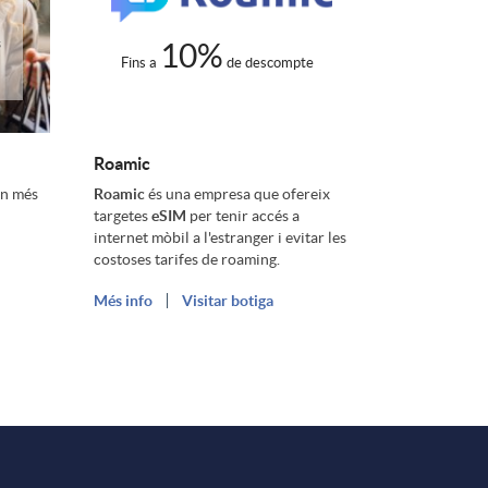
s
10%
Fins a
de descompte
Roamic
en més
Roamic
és una empresa que ofereix
targetes
eSIM
per tenir accés a
internet mòbil a l'estranger i evitar les
costoses tarifes de roaming.
Més info
Visitar botiga