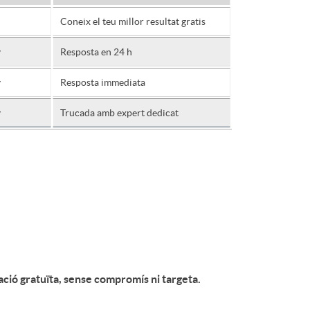
Coneix el teu millor resultat gratis
y
Resposta en 24 h
y
Resposta immediata
y
Trucada amb expert dedicat
ció gratuïta, sense compromís ni targeta.