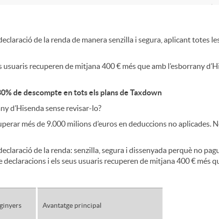
eclaració de la renda de manera senzilla i segura, aplicant totes les
 seus usuaris recuperen de mitjana 400 € més que amb l’esborrany 
: 30% de descompte en tots els plans de Taxdown
any d’Hisenda sense revisar-lo?
perar més de 9.000 milions d’euros en deduccions no aplicades. No
declaració de la renda: senzilla, segura i dissenyada perquè no pagu
 de declaracions i els seus usuaris recuperen de mitjana 400 € més
ginyers
Avantatge principal