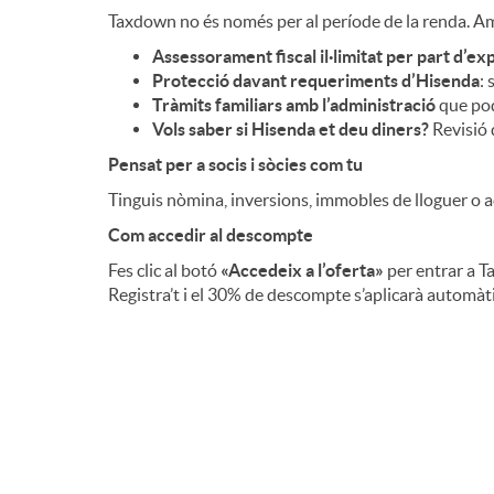
Taxdown no és només per al període de la renda. Amb 
Assessorament fiscal il·limitat per part d’ex
Protecció davant requeriments d’Hisenda
: 
Tràmits familiars amb l’administració
que pod
Vols saber si Hisenda et deu diners?
Revisió 
Pensat per a socis i sòcies com tu
Tinguis nòmina, inversions, immobles de lloguer o ac
Com accedir al descompte
Fes clic al botó
«Accedeix a l’oferta»
per entrar a T
Registra’t i el 30% de descompte s’aplicarà automàti