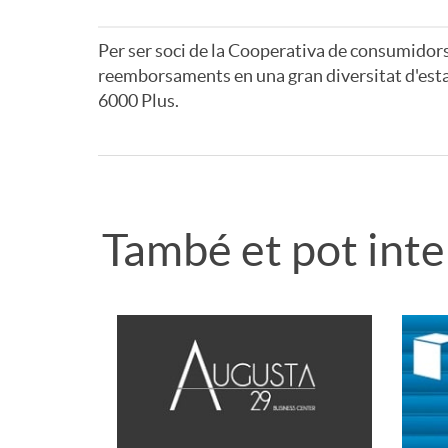
Per ser soci de la Cooperativa de consumidors i
reemborsaments en una gran diversitat d'esta
6000 Plus.
A
A
p
v
També et pot inter
l
i
R
i
s
e
c
o
l