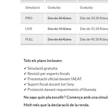
Simulació
Gratuïta
Gratuïta
n
PRO
Des de 35 €/any
Des de 24,50 €/an
g
LIVE
Des de 45 €/any
Des de 31,50 €/an
FULL
Des de 65 €/any
Des de 45,50 €/an
e
n
Tots els plans inclouen:
✔ Simulació gratuïta
i
✔ Revisió per experts fiscals
✔ Presentació oficial davant l’AEAT
✔ Suport fiscal durant tot l’any
u
✔ Protecció davant requeriments d’Hisenda
No saps quin pla escollir? Comença amb una simula
m
Molt més que la declaració de la renda.