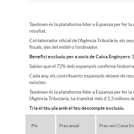
g
m
a
Taxdown és la plataforma líder a Espanya per fer la d
e
resultat.
Col·laborador oficial de l’Agència Tributària, els
c
fiscals, des del mòbil o l’ordinador.
r
Benefici exclusiu per a socis de Caixa Enginyers
i
Sabies que el 72% dels espanyols confirma l’esborr
c
Cada any, els contribuents espanyols deixen de recu
ó
existien.
i
Taxdown és la plataforma líder a Espanya per fer la 
l’Agència Tributària, ha tramitat més d’1,3 milions
o
Tria el teu pla amb el teu descompte exclusiu.
I
Pla
Preu anual
Preu soci Caixa En