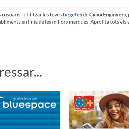
 usuaris i utilitzar les teves
targetes
de
Caixa Enginyers
,
bliments en línia de les millors marques. Aprofita tots el
essar...