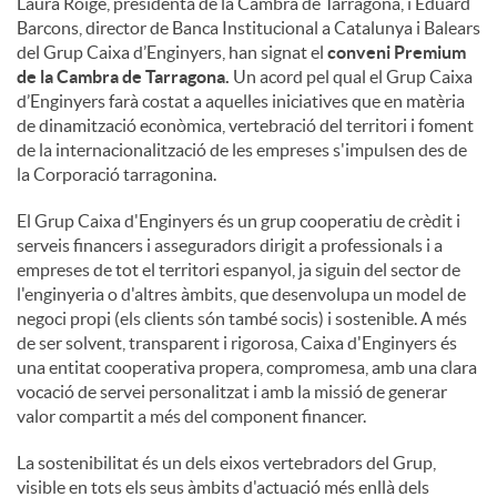
Laura Roigé, presidenta de la Cambra de Tarragona, i Eduard
Barcons, director de Banca Institucional a Catalunya i Balears
c
del Grup Caixa d’Enginyers, han signat el
conveni Premium
de la Cambra de Tarragona.
Un acord pel qual el Grup Caixa
d’Enginyers farà costat a aquelles iniciatives que en matèria
o
de dinamització econòmica, vertebració del territori i foment
de la internacionalització de les empreses s'impulsen des de
la Corporació tarragonina.
n
El Grup Caixa d'Enginyers és un grup cooperatiu de crèdit i
serveis financers i asseguradors dirigit a professionals i a
t
empreses de tot el territori espanyol, ja siguin del sector de
l'enginyeria o d'altres àmbits, que desenvolupa un model de
negoci propi (els clients són també socis) i sostenible. A més
i
de ser solvent, transparent i rigorosa, Caixa d'Enginyers és
una entitat cooperativa propera, compromesa, amb una clara
vocació de servei personalitzat i amb la missió de generar
n
valor compartit a més del component financer.
La sostenibilitat és un dels eixos vertebradors del Grup,
g
visible en tots els seus àmbits d'actuació més enllà dels