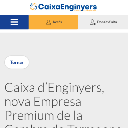
Salta al contingut principal
Accés
Dona't d'alta
P
Tornar
u
Caixa d’Enginyers,
b
nova Empresa
l
Premium de la
i