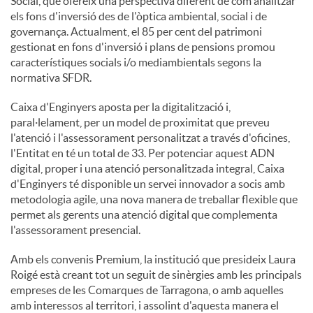
Social, que ofereix una perspectiva diferent de com analitzar
els fons d'inversió des de l'òptica ambiental, social i de
governança. Actualment, el 85 per cent del patrimoni
gestionat en fons d'inversió i plans de pensions promou
característiques socials i/o mediambientals segons la
normativa SFDR.
Caixa d'Enginyers aposta per la digitalització i,
paral·lelament, per un model de proximitat que preveu
l'atenció i l'assessorament personalitzat a través d'oficines,
l'Entitat en té un total de 33. Per potenciar aquest ADN
digital, proper i una atenció personalitzada integral, Caixa
d'Enginyers té disponible un servei innovador a socis amb
metodologia agile, una nova manera de treballar flexible que
permet als gerents una atenció digital que complementa
l'assessorament presencial.
Amb els convenis Premium, la institució que presideix Laura
Roigé està creant tot un seguit de sinèrgies amb les principals
empreses de les Comarques de Tarragona, o amb aquelles
amb interessos al territori, i assolint d'aquesta manera el