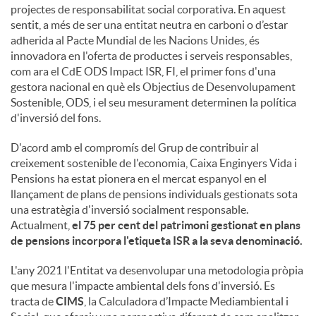
projectes de responsabilitat social corporativa. En aquest
sentit, a més de ser una entitat neutra en carboni o d’estar
u
adherida al Pacte Mundial de les Nacions Unides, és
innovadora en l'oferta de productes i serveis responsables,
com ara el CdE ODS Impact ISR, FI, el primer fons d'una
t
gestora nacional en què els Objectius de Desenvolupament
Sostenible, ODS, i el seu mesurament determinen la política
d'inversió del fons.
s
D'acord amb el compromís del Grup de contribuir al
creixement sostenible de l'economia, Caixa Enginyers Vida i
Pensions ha estat pionera en el mercat espanyol en el
llançament de plans de pensions individuals gestionats sota
una estratègia d'inversió socialment responsable.
Actualment,
el 75 per cent del patrimoni gestionat en plans
de pensions incorpora l'etiqueta ISR a la seva denominació.
L'any 2021 l'Entitat va desenvolupar una metodologia pròpia
que mesura l'impacte ambiental dels fons d'inversió. Es
tracta de
CIMS
, la Calculadora d’Impacte Mediambiental i