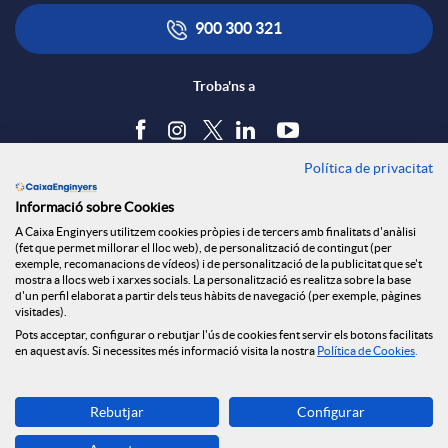
r
i
ó
900 300 321
x
c
n
Troba'ns a
e
a
s
Política de privacitat
Blog
s
Informació sobre Cookies
c
a
Tauler d'anuncis
A Caixa Enginyers utilitzem cookies pròpies i de tercers amb finalitats d'anàlisi
Política de cookies
S
(fet que permet millorar el lloc web), de personalització de contingut (per
Avís legal
exemple, recomanacions de vídeos) i de personalització de la publicitat que se't
i
l
mostra a llocs web i xarxes socials. La personalització es realitza sobre la base
Seguretat Online
d'un perfil elaborat a partir dels teus hàbits de navegació (per exemple, pàgines
Privacitat
o
visitades).
Canal denúncies
Pots acceptar, configurar o rebutjar l'ús de cookies fent servir els botons facilitats
o
a
en aquest avís. Si necessites més informació visita la nostra
Política de Cookies
.
c
Descarrega-la ara
n
d
Rebutjar
Configurar
Banca MOBILE