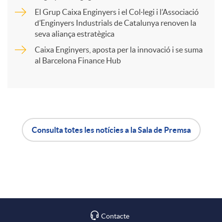
r
El Grup Caixa Enginyers i el Col·legi i l’Associació
d’Enginyers Industrials de Catalunya renoven la
t
seva aliança estratègica
Caixa Enginyers, aposta per la innovació i se suma
i
al Barcelona Finance Hub
r
a
Consulta totes les notícies a la Sala de Premsa
A
B
X
p
o
a
l
t
Contacte