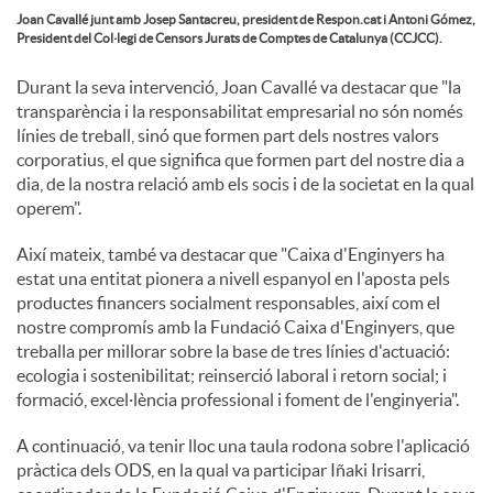
Joan Cavallé junt amb Josep Santacreu, president de Respon.cat i Antoni Gómez,
President del Col·legi de Censors Jurats de Comptes de Catalunya (CCJCC).
u
Durant la seva intervenció, Joan Cavallé va destacar que "la
transparència i la responsabilitat empresarial no són només
t
línies de treball, sinó que formen part dels nostres valors
corporatius, el que significa que formen part del nostre dia a
dia, de la nostra relació amb els socis i de la societat en la qual
s
operem".
Així mateix, també va destacar que "Caixa d'Enginyers ha
estat una entitat pionera a nivell espanyol en l'aposta pels
productes financers socialment responsables, així com el
nostre compromís amb la Fundació Caixa d'Enginyers, que
treballa per millorar sobre la base de tres línies d'actuació:
ecologia i sostenibilitat; reinserció laboral i retorn social; i
formació, excel·lència professional i foment de l'enginyeria".
A continuació, va tenir lloc una taula rodona sobre l'aplicació
pràctica dels ODS, en la qual va participar Iñaki Irisarri,