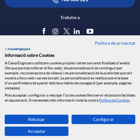
i
ó
a
c
n
Troba'ns a
r
a
s
Política de privacitat
Blog
x
Informació sobre Cookies
c
a
Tauler d'anuncis
A Caixa Enginyers utilitzem cookies pròpies i de tercers amb finalitats d'anàlisi
Política de cookies
(fet que permet millorar el lloc web), de personalització de contingut (per
e
Avís legal
exemple, recomanacions de vídeos) i de personalització de la publicitat que se't
i
l
mostra a llocs web i xarxes socials. La personalització es realitza sobre la base
Seguretat Online
d'un perfil elaborat a partir dels teus hàbits de navegació (per exemple, pàgines
Privacitat
visitades).
s
Canal denúncies
Pots acceptar, configurar o rebutjar l'ús de cookies fent servir els botons facilitats
o
a
en aquest avís. Si necessites més informació visita la nostra
Política de Cookies
.
S
Descarrega-la ara
n
d
Rebutjar
Configurar
Banca MOBILE
o
Acceptar
© Caixa Enginyers 2026