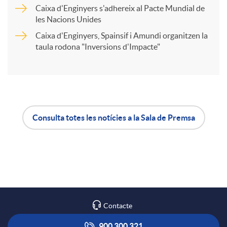
Caixa d'Enginyers s'adhereix al Pacte Mundial de
a
les Nacions Unides
Caixa d'Enginyers, Spainsif i Amundi organitzen la
taula rodona "Inversions d'Impacte"
r
t
i
Consulta totes les notícies a la Sala de Premsa
A
B
r
p
o
a
l
t
Contacte
X
900 300 321