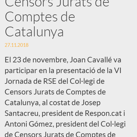
Censors Jurats de
Comptes de
c
Catalunya
a
27.11.2018
d
El 23 de novembre, Joan Cavallé va
participar en la presentació de la VI
o
Jornada de RSE del Col·legi de
Censors Jurats de Comptes de
r
Catalunya, al costat de Josep
d
Santacreu, president de Respon.cat i
Antoni Gómez, president del Col·legi
e
de Censors Jurats de Comptes de