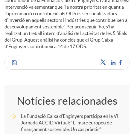
coordinador de la Fundació Caixa d'Enginyers. Durant la seva
intervenció va esmentar que "la nostra prioritat en quant a
l'aproximació i contribució als ODS és ser canalitzadors
d'inversió en aquells sectors i indústries que contribueixen al
desenvolupament sostenible". Per aconseguir-ho, s'ha
realitzat un treball intern d'anàlisi de l'activitat de les 5 filials
del Grup. Aquest anàlisi ha conclòs que el Grup Caixa
d'Enginyers contribueix a 14 de 17 ODS.
C
o
Notícies relacionades
m
La Fundació Caixa d’Enginyers participa en la VI
Jornada ACCID Virtual: “El marc europeu de
p
finançament sostenible. Un cas pràctic”