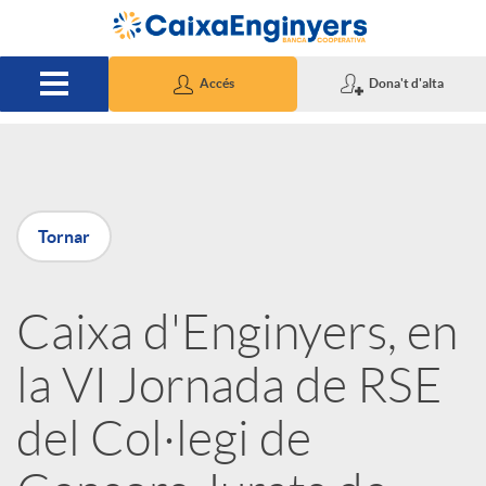
Salta al contingut principal
Accés
Dona't d'alta
P
Tornar
u
Caixa d'Enginyers, en
b
la VI Jornada de RSE
l
del Col·legi de
i