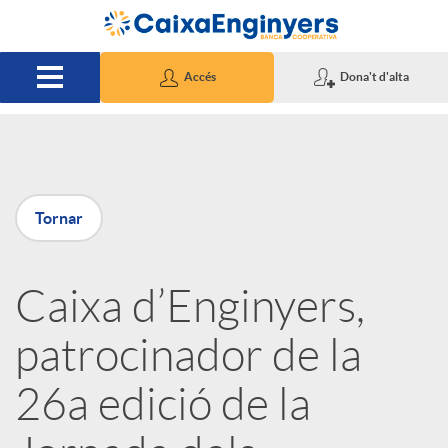
Salta al contingut principal
Accés
Dona't d'alta
P
Tornar
u
Caixa d’Enginyers,
b
patrocinador de la
l
26a edició de la
i