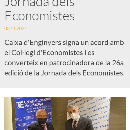
Jornada dels
Economistes
c
03.11.2021
a
Caixa d'Enginyers signa un acord amb
d
el Col·legi d'Economistes i es
converteix en patrocinadora de la 26a
o
edició de la Jornada dels Economistes.
r
d
e