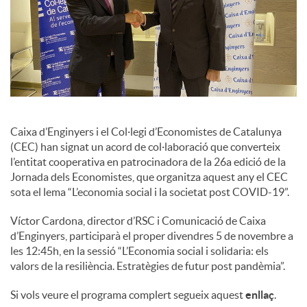
c
o
n
Caixa d’Enginyers i el Col·legi d’Economistes de Catalunya
(CEC) han signat un acord de col·laboració que converteix
t
l’entitat cooperativa en patrocinadora de la 26a edició de la
Jornada dels Economistes, que organitza aquest any el CEC
sota el lema “L’economia social i la societat post COVID-19”.
i
Víctor Cardona, director d’RSC i Comunicació de Caixa
d’Enginyers, participarà el proper divendres 5 de novembre a
n
les 12:45h, en la sessió “L’Economia social i solidaria: els
valors de la resiliència. Estratègies de futur post pandèmia”.
g
Si vols veure el programa complert segueix aquest
enllaç
.