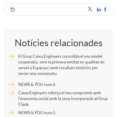
u
C
t
o
Notícies relacionades
s
m
El Grup Caixa Enginyers consolida el seu model
cooperatiu, sent la primera entitat en qualitat de
p
servei a Espanya i amb resultats històrics per
tercer any consecutiu
a
NEWS & YOU num.6
Caixa Enginyers reforça el seu compromís amb
r
l'economia social amb la seva incorporació al Grup
Clade
NEWS & YOU num.5