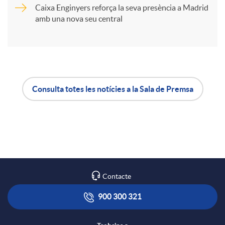
t
Caixa Enginyers reforça la seva presència a Madrid
amb una nova seu central
i
r
a
Consulta totes les notícies a la Sala de Premsa
A
B
X
p
o
a
l
t
Contacte
r
i
ó
900 300 321