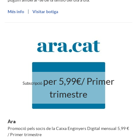
puguin alliberar-se de la tensió del dia a dia.
Més info
Visitar botiga
per 5,99€/ Primer
Subscripció
trimestre
Ara
Promoció pels socis de la Caixa Enginyers Digital mensual 5,99 €
/ Primer trimestre