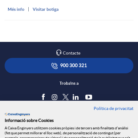
Més info
Visitar botiga
Contacte
900 300 321
Troba'ns a
Política de privacitat
Blog
Informació sobre Cookies
Tauler d'anuncis
A Caixa Enginyers utilitzem cookies pròpies i de tercers amb finalitats d'anàlisi
Política de cookies
(fet que permet millorar el lloc web), de personalització de contingut (per
exemple, recomanacions de vídeos) i de personalització de la publicitat que se't