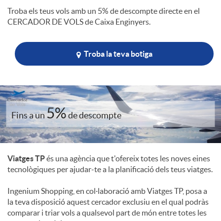
Troba els teus vols amb un 5% de descompte directe en el
l
CERCADOR DE VOLS de Caixa Enginyers.
e
Troba la teva botiga
c
5%
Fins a un
de descompte
o
m
Viatges TP
és una agència que t'ofereix totes les noves eines
tecnològiques per ajudar-te a la planificació dels teus viatges.
e
Ingenium Shopping, en col·laboració amb Viatges TP, posa a
la teva disposició aquest cercador exclusiu en el qual podràs
r
comparar i triar vols a qualsevol part de món entre totes les