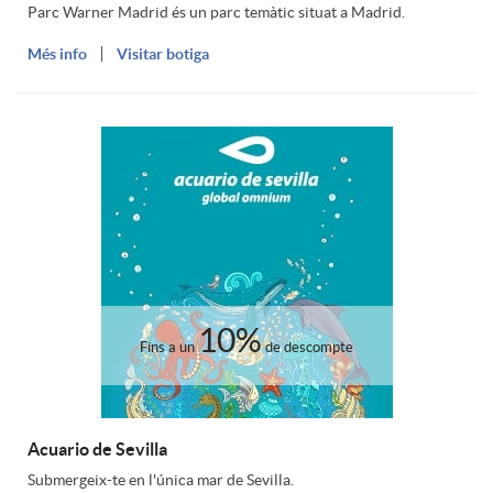
n
a
a
Parc Warner Madrid és un parc temàtic situat a Madrid.
Més info
Visitar botiga
a
n
s
d
i
I
o
d
n
s
a
g
10%
I
Fins a un
de descompte
d
e
n
e
n
Acuario de Sevilla
Submergeix-te en l'única mar de Sevilla.