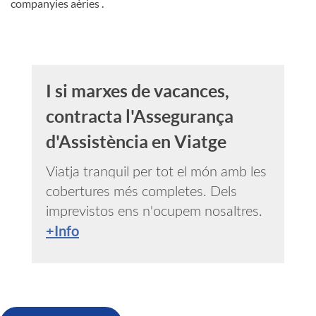
companyies aèries .
c
i
I si marxes de vacances,
contracta l'Assegurança
o
d'Assistència en Viatge
I
Viatja tranquil per tot el món amb les
cobertures més completes. Dels
n
imprevistos ens n'ocupem nosaltres.
+Info
g
e