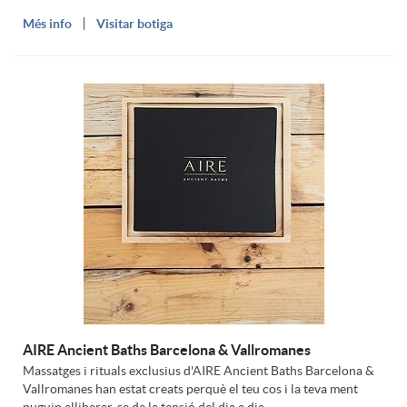
g
i
s
Més info
Visitar botiga
e
u
n
m
i
u
m
AIRE Ancient Baths Barcelona & Vallromanes
Massatges i rituals exclusius d'AIRE Ancient Baths Barcelona &
Vallromanes han estat creats perquè el teu cos i la teva ment