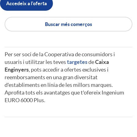
Accedeix a l'oferta
n
Buscar més comerços
i
u
Per ser soci de la Cooperativa de consumidors i
A
A
usuaris i utilitzar les teves
targetes
de
Caixa
Enginyers
, pots accedir a ofertes exclusives i
m
reemborsaments en una gran diversitat
p
v
d'establiments en línia de les millors marques.
Aprofita tots els avantatges que t'ofereix Ingenium
EURO 6000 Plus.
l
i
i
s