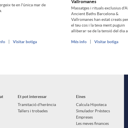
Vallromanes
rgeix-te en l'única mar de
Massatges i rituals exclusius d'
a.
Ancient Baths Barcelona &
Vallromanes han estat creats pe
el teu cos i la teva ment puguin
alliberar-se de la tensió del dia a
nfo
Visitar botiga
Més info
Visitar botiga
at
Et pot interessar
Eines
Tramitació d'herència
Calcula Hipoteca
Tallers i trobades
Simulador Préstecs
Empreses
Les meves finances