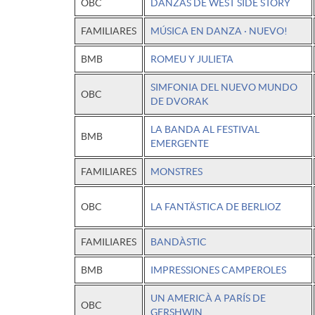
OBC
DANZAS DE WEST SIDE STORY
n
FAMILIARES
MÚSICA EN DANZA · NUEVO!
BMB
ROMEU Y JULIETA
g
SIMFONIA DEL NUEVO MUNDO
OBC
DE DVORAK
e
LA BANDA AL FESTIVAL
BMB
EMERGENTE
n
FAMILIARES
MONSTRES
i
OBC
LA FANTÄSTICA DE BERLIOZ
FAMILIARES
BANDÀSTIC
u
BMB
IMPRESSIONES CAMPEROLES
m
UN AMERICÀ A PARÍS DE
OBC
GERSHWIN