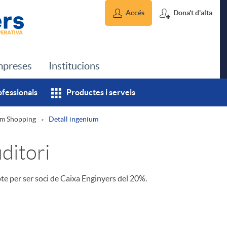
Accés
Dona't d'alta
preses
Institucions
ofessionals
Productes i serveis
um Shopping
Detall ingenium
ditori
e per ser soci de Caixa Enginyers del 20%.