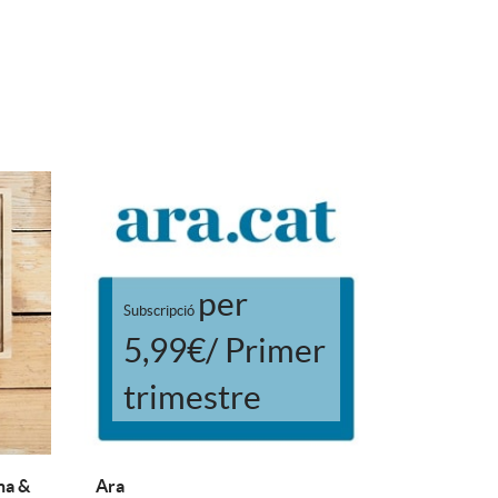
per
Subscripció
5,99€/ Primer
trimestre
na &
Ara