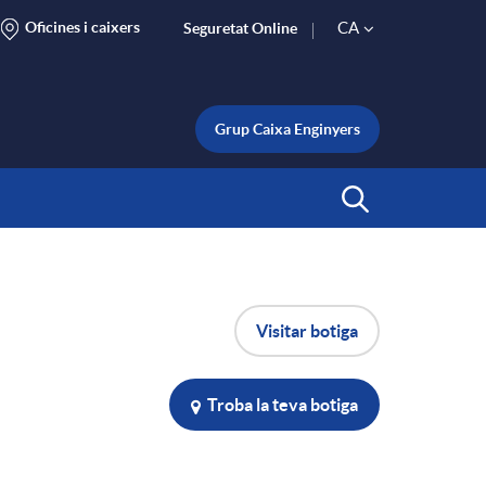
Oficines i caixers
CA
Seguretat Online
S
e
Grup Caixa Enginyers
l
Inicia Cerca
e
Visitar botiga
c
t
Troba la teva botiga