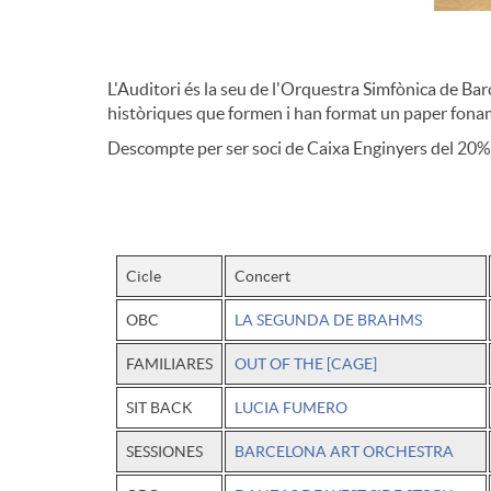
g
m
a
L'Auditori és la seu de l'Orquestra Simfònica de B
e
històriques que formen i han format un paper foname
Descompte per ser soci de Caixa Enginyers del 20%
c
r
i
c
Cicle
Concert
ó
i
OBC
LA SEGUNDA DE BRAHMS
FAMILIARES
OUT OF THE [CAGE]
o
SIT BACK
LUCIA FUMERO
SESSIONES
BARCELONA ART ORCHESTRA
I