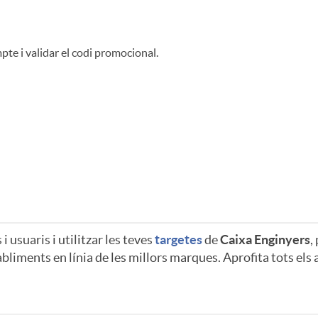
pte i validar el codi promocional.
 usuaris i utilitzar les teves
targetes
de
Caixa Enginyers
,
bliments en línia de les millors marques. Aprofita tots el