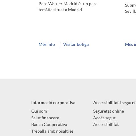
Parc Warner Madrid és un parc
o
j
Subme
o
temàtic situat a Madrid.
Sevill
n
e
n
s
t
Més info
Visitar botiga
Més i
a
a
a
d
n
s
o
i
I
Informació corporativa
Accessibilitat i seguret
s
Qui som
Seguretat online
Salut financera
Accés segur
d
n
I
Banca Cooperativa
Accessibilitat
Treballa amb nosaltres