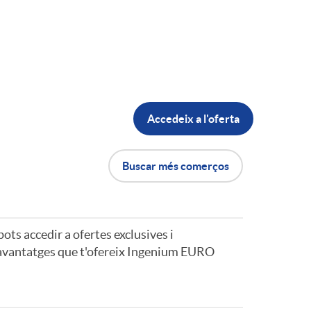
Accedeix a l'oferta
Buscar més comerços
 pots accedir a ofertes exclusives i
s avantatges que t'ofereix Ingenium EURO