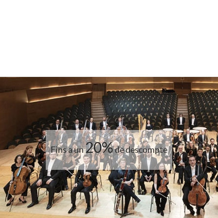
20%
Fins a un
de descompte