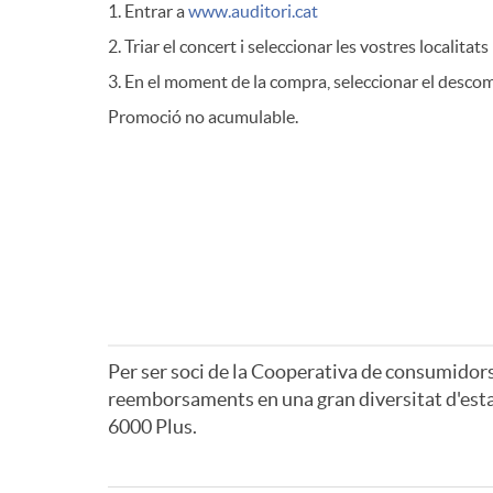
1. Entrar a
www.auditori.cat
2. Triar el concert i seleccionar les vostres localitats
3. En el moment de la compra, seleccionar el descom
Promoció no acumulable.
Per ser soci de la Cooperativa de consumidors i
reemborsaments en una gran diversitat d'esta
6000 Plus.
A
A