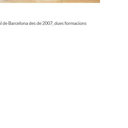
o
m
pal de Barcelona des de 2007, dues formacions
a