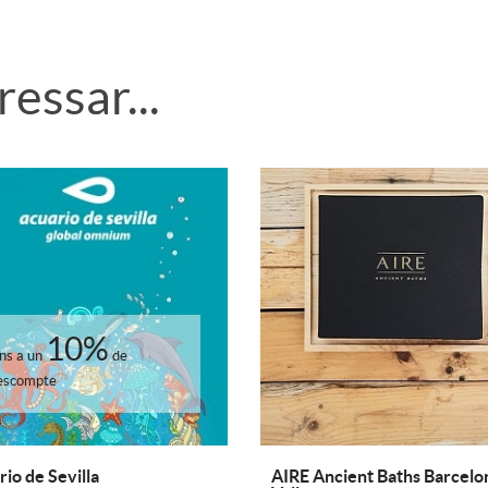
essar...
10%
ins a un
de
escompte
io de Sevilla
AIRE Ancient Baths Barcelo