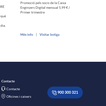
Promoció pels socis de la Caixa
AIRE
Enginyers Digital mensual 5,99 € /
Primer trimestre
rquè
 dia.
Més info
Visitar botiga
Contacte
Contacte
900 300 321
Oficines i caixers