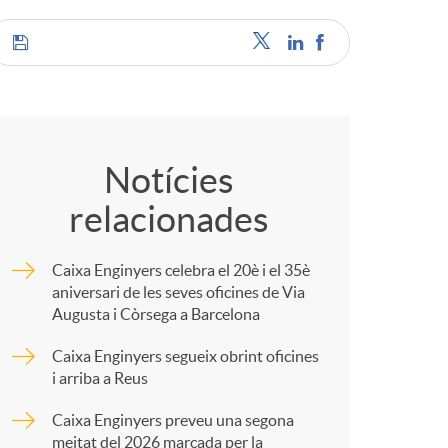
C
o
Notícies
relacionades
m
Caixa Enginyers celebra el 20è i el 35è
p
aniversari de les seves oficines de Via
Augusta i Còrsega a Barcelona
a
Caixa Enginyers segueix obrint oficines
i arriba a Reus
r
Caixa Enginyers preveu una segona
meitat del 2026 marcada per la