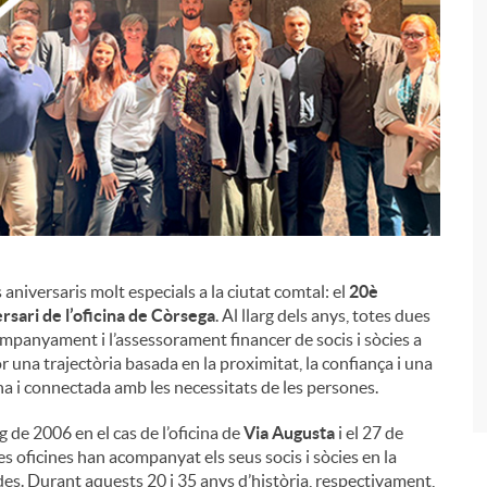
niversaris molt especials a la ciutat comtal: el
20è
i
rsari de l’oficina de Còrsega
. Al llarg dels anys, totes dues
ompanyament i l’assessorament financer de socis i sòcies a
una trajectòria basada en la proximitat, la confiança i una
a i connectada amb les necessitats de les persones.
 de 2006 en el cas de l’oficina de
Via Augusta
i el 27 de
es oficines han acompanyat els seus socis i sòcies en la
ides. Durant aquests 20 i 35 anys d’història, respectivament,