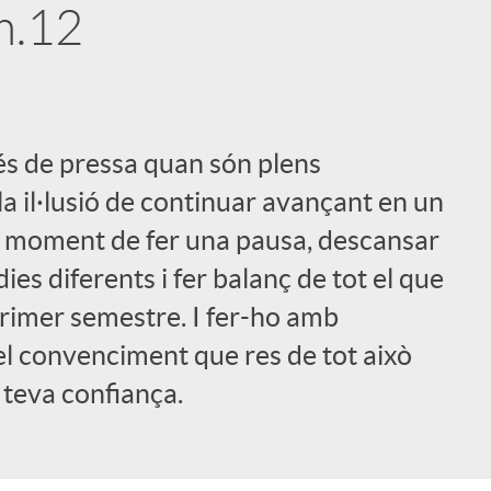
m.12
s de pressa quan són plens
i
 la il·lusió de continuar avançant en un
el moment de fer una pausa, descansar
ies diferents i fer balanç de tot el que
l
rimer semestre. I fer-ho amb
 el convenciment que res de tot això
 teva confiança.