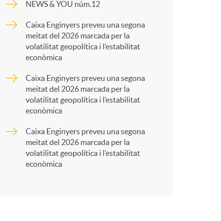
o
NEWS & YOU núm.12
p
Caixa Enginyers preveu una segona
m
meitat del 2026 marcada per la
a
volatilitat geopolítica i l’estabilitat
a
econòmica
r
Caixa Enginyers preveu una segona
meitat del 2026 marcada per la
volatilitat geopolítica i l’estabilitat
t
econòmica
Caixa Enginyers preveu una segona
meitat del 2026 marcada per la
volatilitat geopolítica i l’estabilitat
econòmica
r
a