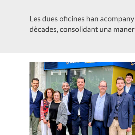
l
Les dues oficines han acompanyat
dècades, consolidant una manera 
i
c
a
d
o
r