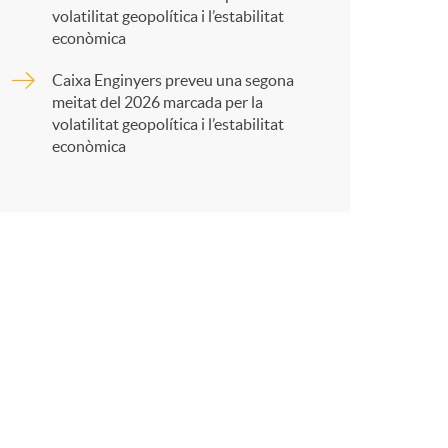
volatilitat geopolítica i l’estabilitat
t
econòmica
Caixa Enginyers preveu una segona
meitat del 2026 marcada per la
volatilitat geopolítica i l’estabilitat
econòmica
r
a
X
a
r