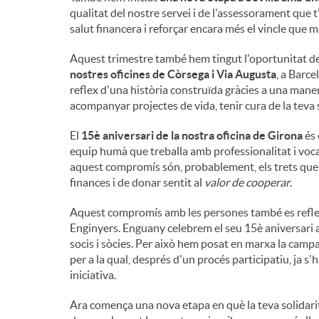
qualitat del nostre servei i de l'assessorament que t
salut financera i reforçar encara més el vincle que 
Aquest trimestre també hem tingut l'oportunitat de
nostres oficines de Còrsega i Via Augusta
, a Barcel
reflex d'una història construïda gràcies a una maner
acompanyar projectes de vida, tenir cura de la teva 
El
15è aniversari de la nostra oficina de Girona
és 
equip humà que treballa amb professionalitat i voca
aquest compromís són, probablement, els trets que 
finances i de donar sentit al
valor de cooperar
.
Aquest compromís amb les persones també es reflec
Enginyers. Enguany celebrem el seu 15è aniversari 
socis i sòcies. Per això hem posat en marxa la cam
per a la qual, després d'un procés participatiu, ja s
iniciativa.
Ara comença una nova etapa en què la teva solidari