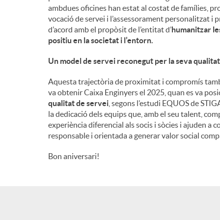
ambdues oficines han estat al costat de famílies, pr
n
vocació de servei i l’assessorament personalitzat i p
d’acord amb el propòsit de l’entitat d’
humanitzar les
positiu en la societat i l’entorn
.
g
Un model de servei reconegut per la seva qualitat
u
Aquesta trajectòria de proximitat i compromís tamb
va obtenir Caixa Enginyers el 2025, quan es va pos
qualitat de servei
, segons l’estudi EQUOS de STIGA.
t
la dedicació dels equips que, amb el seu talent, comp
experiència diferencial als socis i sòcies i ajuden 
responsable i orientada a generar valor social compa
s
Bon aniversari!