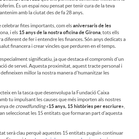
’oferim. És un espai nou pensat per tenir cura de la teva
mantenim amb la ciutat des de fa 28 anys.
 celebrar fites importants, com els
aniversaris de les
ona, ​​i els
15 anys de la nostra oficina de Girona
, tots ells
a diferent de fer i entendre les finances. Són anys dedicats a
salut financera i crear vincles que perduren en el temps.
especialment significatiu, ja que destaca el compromís d'un
ció de servei. Aquesta proximitat, aquest tracte personal i
defineixen millor la nostra manera d'humanitzar les
teix en la tasca que desenvolupa la Fundació Caixa
amb tu impulsant les causes que més importen als nostres
panya de
crowdfunding
«
15 anys, 15 històries per escriure»
,
'han seleccionat les 15 entitats que formaran part d'aquesta
i
tat serà clau perquè aquestes 15 entitats puguin continuar