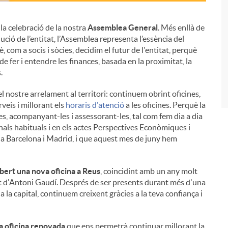
la celebració de la nostra
Assemblea General
. Més enllà de
ució de l’entitat, l’Assemblea representa l’essència del
i
 com a socis i sòcies, decidim el futur de l'entitat, perquè
 fer i entendre les finances, basada en la proximitat, la
.
el nostre arrelament al territori: continuem obrint oficines,
veis i millorant els
horaris d'atenció
a les oficines. Perquè la
es, acompanyant-les i assessorant-les, tal com fem dia a dia
canals habituals i en els actes Perspectives Econòmiques i
y a Barcelona i Madrid, i que aquest mes de juny hem
bert una nova oficina a Reus
, coincidint amb un any molt
 mort d'Antoni Gaudí. Després de ser presents durant més d'una
 la capital, continuem creixent gràcies a la teva confiança i
a oficina renovada
que ens permetrà continuar millorant la