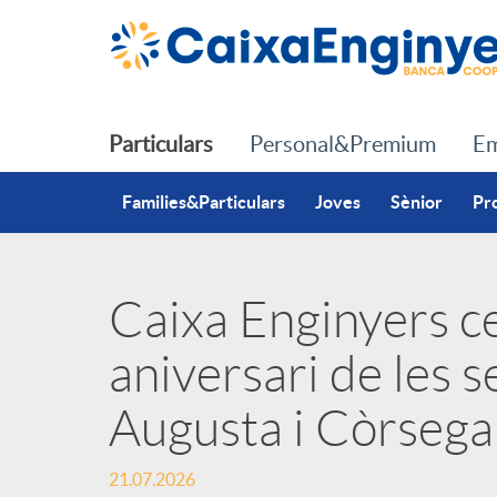
Salta al contingut principal
Particulars
Personal&Premium
Em
Families&Particulars
Joves
Sènior
Pr
Caixa Enginyers ce
P
aniversari de les s
u
Augusta i Còrsega
b
21.07.2026