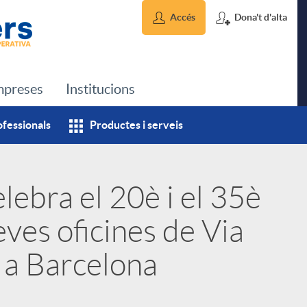
Accés
Dona't d'alta
preses
Institucions
ofessionals
Productes i serveis
lebra el 20è i el 35è
eves oficines de Via
 a Barcelona