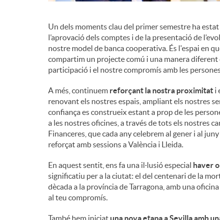
Un dels moments clau del primer semestre ha estat 
l’aprovació dels comptes i de la presentació de l’evol
nostre model de banca cooperativa. És l'espai en què,
compartim un projecte comú i una manera diferent de
participació i el nostre compromís amb les persones
A més, continuem
reforçant la nostra proximitat
i 
renovant els nostres espais, ampliant els nostres ser
confiança es construeix estant a prop de les person
a les nostres oficines, a través de tots els nostres 
Financeres, que cada any celebrem al gener i al jun
reforçat amb sessions a València i Lleida.
En aquest sentit, ens fa una il·lusió especial
haver o
significatiu per a la ciutat: el del centenari de la
dècada a la província de Tarragona, amb una oficina a
al teu compromís.
També hem iniciat
una nova etapa a Sevilla amb un