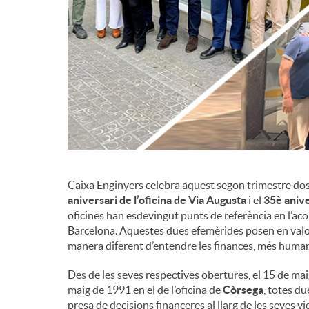
d
e
c
o
Caixa Enginyers celebra aquest segon trimestre dos a
n
aniversari de l’oficina de Via Augusta
i el
35è anive
oficines han esdevingut punts de referència en l’ac
Barcelona. Aquestes dues efemèrides posen en valor 
t
manera diferent d’entendre les finances, més human
Des de les seves respectives obertures, el 15 de maig
i
maig de 1991 en el de l’oficina de
Còrsega
, totes du
presa de decisions financeres al llarg de les seves v