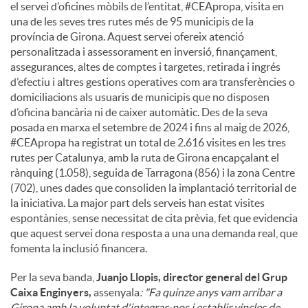
el servei d’oficines mòbils de l’entitat, #CEApropa, visita en
una de les seves tres rutes més de 95 municipis de la
província de Girona. Aquest servei ofereix atenció
personalitzada i assessorament en inversió, finançament,
assegurances, altes de comptes i targetes, retirada i ingrés
d’efectiu i altres gestions operatives com ara transferències o
domiciliacions als usuaris de municipis que no disposen
d’oficina bancària ni de caixer automàtic. Des de la seva
posada en marxa el setembre de 2024 i fins al maig de 2026,
#CEApropa ha registrat un total de 2.616 visites en les tres
rutes per Catalunya, amb la ruta de Girona encapçalant el
rànquing (1.058), seguida de Tarragona (856) i la zona Centre
(702), unes dades que consoliden la implantació territorial de
la iniciativa. La major part dels serveis han estat visites
espontànies, sense necessitat de cita prèvia, fet que evidencia
que aquest servei dona resposta a una una demanda real, que
fomenta la inclusió financera.
Per la seva banda,
Juanjo Llopis, director general del Grup
Caixa Enginyers,
assenyala
: "Fa quinze anys vam arribar a
Girona amb la voluntat d'integrar-nos i establir vincles de