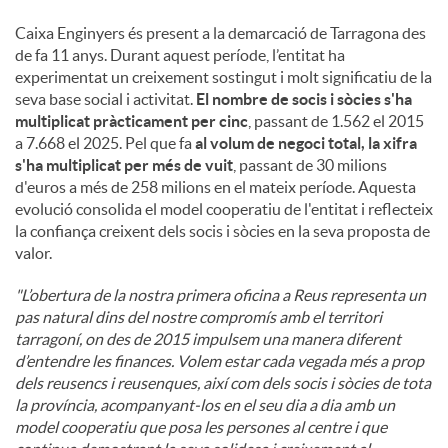
Caixa Enginyers és present a la demarcació de Tarragona des
de fa 11 anys. Durant aquest període, l’entitat ha
experimentat un creixement sostingut i molt significatiu de la
seva base social i activitat.
El nombre de socis i sòcies s'ha
multiplicat pràcticament per cinc
, passant de 1.562 el 2015
a 7.668 el 2025. Pel que fa
al volum de negoci total, la xifra
s'ha multiplicat per més de vuit
, passant de 30 milions
d'euros a més de 258 milions en el mateix període. Aquesta
evolució consolida el model cooperatiu de l'entitat i reflecteix
la confiança creixent dels socis i sòcies en la seva proposta de
valor.
"L’obertura de la nostra primera oficina a Reus representa un
pas natural dins del nostre compromís amb el territori
tarragoní, on des de 2015 impulsem una manera diferent
d’entendre les finances. Volem estar cada vegada més a prop
dels reusencs i reusenques, així com dels socis i sòcies de tota
la província, acompanyant-los en el seu dia a dia amb un
model cooperatiu que posa les persones al centre i que