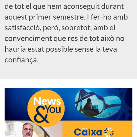
de tot el que hem aconseguit durant
o
aquest primer semestre. I fer-ho amb
c
satisfacció, però, sobretot, amb el
convenciment que res de tot això no
i
hauria estat possible sense la teva
confiança.
a
l
s