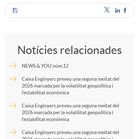
C
o
Notícies relacionades
m
NEWS & YOU núm.12
p
Caixa Enginyers preveu una segona meitat del
2026 marcada per la volatilitat geopolítica i
l’estabilitat econòmica
a
Caixa Enginyers preveu una segona meitat del
2026 marcada per la volatilitat geopolítica i
r
l’estabilitat econòmica
Caixa Enginyers preveu una segona meitat del
t