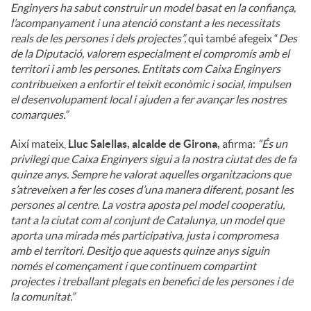
Enginyers ha sabut construir un model basat en la confiança,
l’acompanyament i una atenció constant a les necessitats
reals de les persones i dels projectes”,
qui també afegeix “
Des
de la Diputació, valorem especialment el compromís amb el
territori i amb les persones. Entitats com Caixa Enginyers
contribueixen a enfortir el teixit econòmic i social, impulsen
el desenvolupament local i ajuden a fer avançar les nostres
comarques.”
Així mateix,
Lluc Salellas, alcalde de Girona,
afirma:
“És un
privilegi que Caixa Enginyers sigui a la nostra ciutat des de fa
quinze anys. Sempre he valorat aquelles organitzacions que
s’atreveixen a fer les coses d’una manera diferent, posant les
persones al centre. La vostra aposta pel model cooperatiu,
tant a la ciutat com al conjunt de Catalunya, un model que
aporta una mirada més participativa, justa i compromesa
amb el territori. Desitjo que aquests quinze anys siguin
només el començament i que continuem compartint
projectes i treballant plegats en benefici de les persones i de
la comunitat.”