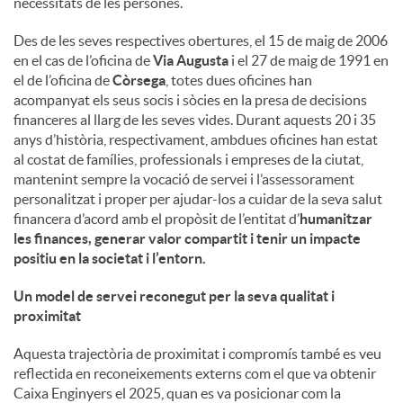
necessitats de les persones.
u
Des de les seves respectives obertures, el 15 de maig de 2006
en el cas de l’oficina de
Via Augusta
i el 27 de maig de 1991 en
el de l’oficina de
Còrsega
, totes dues oficines han
t
acompanyat els seus socis i sòcies en la presa de decisions
financeres al llarg de les seves vides. Durant aquests 20 i 35
anys d’història, respectivament, ambdues oficines han estat
s
al costat de famílies, professionals i empreses de la ciutat,
mantenint sempre la vocació de servei i l’assessorament
personalitzat i proper per ajudar-los a cuidar de la seva salut
financera d’acord amb el propòsit de l’entitat d’
humanitzar
les finances, generar valor compartit i tenir un impacte
positiu en la societat i l’entorn
.
Un model de servei reconegut per la seva qualitat i
proximitat
Aquesta trajectòria de proximitat i compromís també es veu
reflectida en reconeixements externs com el que va obtenir
Caixa Enginyers el 2025, quan es va posicionar com la