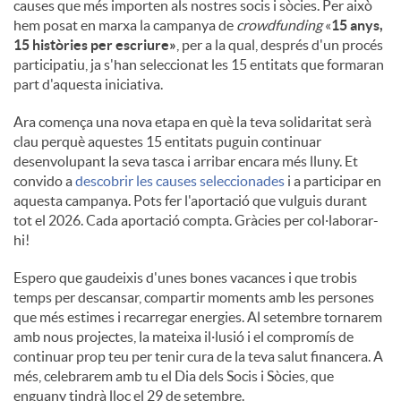
causes que més importen als nostres socis i sòcies. Per això
hem posat en marxa la campanya de
crowdfunding
«
15 anys,
15 històries per escriure»
, per a la qual, després d'un procés
participatiu, ja s'han seleccionat les 15 entitats que formaran
part d'aquesta iniciativa.
Ara comença una nova etapa en què la teva solidaritat serà
clau perquè aquestes 15 entitats puguin continuar
desenvolupant la seva tasca i arribar encara més lluny. Et
convido a
descobrir les causes seleccionades
i a participar en
aquesta campanya. Pots fer l'aportació que vulguis durant
tot el 2026. Cada aportació compta. Gràcies per col·laborar-
hi!
Espero que gaudeixis d'unes bones vacances i que trobis
temps per descansar, compartir moments amb les persones
que més estimes i recarregar energies. Al setembre tornarem
amb nous projectes, la mateixa il·lusió i el compromís de
continuar prop teu per tenir cura de la teva salut financera. A
més, celebrarem amb tu el Dia dels Socis i Sòcies, que
enguany tindrà lloc el 29 de setembre.