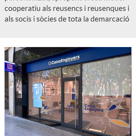
cooperatiu als reusencs i reusenques i
c
als socis i sòcies de tota la demarcació
i
a
l
s