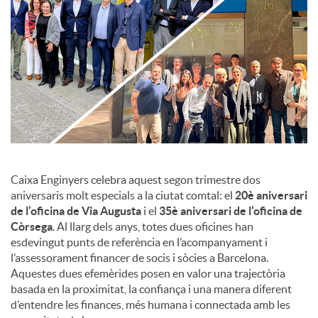
c
o
n
t
Caixa Enginyers celebra aquest segon trimestre dos
aniversaris molt especials a la ciutat comtal: el
20è aniversari
de l’oficina de Via Augusta
i el
35è aniversari de l’oficina de
i
Còrsega
. Al llarg dels anys, totes dues oficines han
esdevingut punts de referència en l’acompanyament i
n
l’assessorament financer de socis i sòcies a Barcelona.
Aquestes dues efemèrides posen en valor una trajectòria
basada en la proximitat, la confiança i una manera diferent
g
d’entendre les finances, més humana i connectada amb les