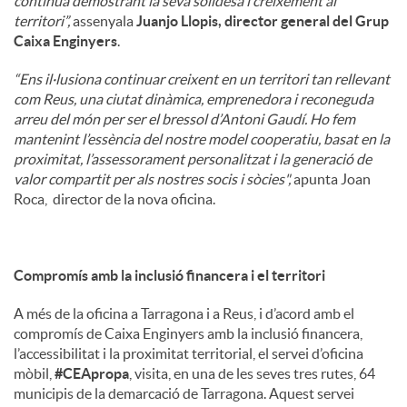
continua demostrant la seva solidesa i creixement al
territori”,
assenyala
Juanjo Llopis, director general del Grup
Caixa Enginyers
.
“Ens il·lusiona continuar creixent en un territori tan rellevant
com Reus, una ciutat dinàmica, emprenedora i reconeguda
arreu del món per ser el bressol d’Antoni Gaudí. Ho fem
mantenint l’essència del nostre model cooperatiu, basat en la
proximitat, l’assessorament personalitzat i la generació de
valor compartit per als nostres socis i sòcies",
apunta Joan
Roca, director de la nova oficina.
Compromís amb la inclusió financera i el territori
A més de la oficina a Tarragona i a Reus, i d’acord amb el
compromís de Caixa Enginyers amb la inclusió financera,
l’accessibilitat i la proximitat territorial, el servei d’oficina
mòbil,
#CEApropa
, visita, en una de les seves tres rutes, 64
municipis de la demarcació de Tarragona. Aquest servei