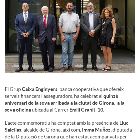
l
s
El Grup
Caixa Enginyers
, banca cooperativa que ofereix
serveis financers i asseguradors, ha celebrat el
quinzè
aniversari de la seva arribada a la ciutat de Girona, a la
seva oficina
ubicada al Carrer
Emili Grahit, 10.
L'acte commemoratiu ha comptat amb la presència de
Lluc
Salellas,
alcalde de Girona, així com,
Imma Muñoz
, diputada
de la Diputació de Girona que han estat acompanyats per