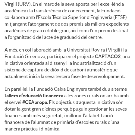
Virgili (URV). En el marc de la seva aposta per l’excel·lència
acadèmica i la transferència de coneixement, la Fundació
col·labora amb l’Escola Tècnica Superior d’Enginyeria (ETSE)
mitjançant l’atorgament de dos premis als millors expedients
acadèmics de grau o doble grau, així com d’un premi destinat
a l’organització de l’acte de graduació del centre.
A més, en col·laboració amb la Universitat Rovira i Virgili i la
Fundació Greenova, participa en el projecte
CAPTACO2
, una
iniciativa orientada al disseny i la industrialització d’un
sistema de captura de diòxid de carboni atmosfèric que
actualment inicia la seva tercera fase de desenvolupament.
En paral·lel, la Fundació Caixa Enginyers també duu a terme
tallers d’educació financera
a les zones rurals on arriba amb
el servei
#CEApropa
. Els objectius d’aquesta iniciativa són
dotar la gent gran d'eines perquè puguin gestionar les seves
finances amb més seguretat, i millorar l'alfabetització
financera de l'alumnat de primària d'escoles rurals d’una
manera pràctica i dinàmica.