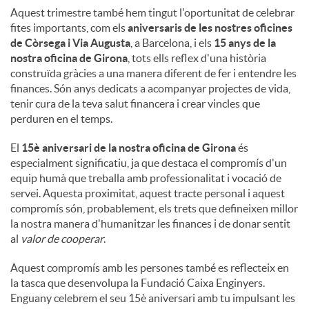
Aquest trimestre també hem tingut l'oportunitat de celebrar
fites importants, com els
aniversaris de les nostres oficines
de Còrsega i Via Augusta
, a Barcelona, ​​i els
15 anys de la
nostra oficina de Girona
, tots ells reflex d'una història
construïda gràcies a una manera diferent de fer i entendre les
finances. Són anys dedicats a acompanyar projectes de vida,
tenir cura de la teva salut financera i crear vincles que
perduren en el temps.
El
15è aniversari de la nostra oficina de Girona
és
especialment significatiu, ja que destaca el compromís d'un
equip humà que treballa amb professionalitat i vocació de
servei. Aquesta proximitat, aquest tracte personal i aquest
compromís són, probablement, els trets que defineixen millor
la nostra manera d'humanitzar les finances i de donar sentit
al
valor de cooperar
.
Aquest compromís amb les persones també es reflecteix en
la tasca que desenvolupa la Fundació Caixa Enginyers.
Enguany celebrem el seu 15è aniversari amb tu impulsant les