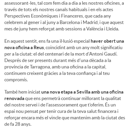
assessorant-les, tal com fem dia a dia a les nostres oficines, a
través de tots els nostres canals habituals i en els actes
Perspectives Econòmiques i Financeres, que cada any
celebrem al gener i al juny a Barcelona i Madrid, i que aquest
mes de juny hem reforçat amb sessions a València i Lleida.
En aquest sentit, ens fa una il·lusió especial
haver obert una
nova oficina a Reus
, coincidint amb un any molt significatiu
per a la ciutat: el del centenari de la mort d'Antoni Gaudí.
Després de ser presents durant més d'una dècada a la
província de Tarragona, amb una oficina a la capital,
continuem creixent gràcies a la teva confiança i al teu
compromís.
També hem iniciat
una nova etapa a Sevilla amb una oficina
renovada
que ens permetrà continuar millorant la qualitat
del nostre servei i de l'assessorament que t’oferim. És un
espai nou pensat per tenir cura de la teva salut financera i
reforçar encara més el vincle que mantenim amb la ciutat des
de fa 28 anys.