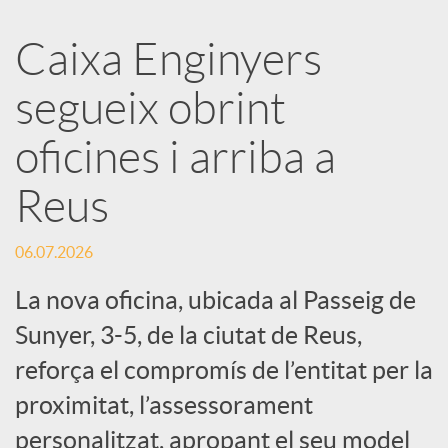
a
Caixa Enginyers
segueix obrint
r
oficines i arriba a
x
Reus
e
06.07.2026
s
La nova oficina, ubicada al Passeig de
Sunyer, 3-5, de la ciutat de Reus,
S
reforça el compromís de l’entitat per la
proximitat, l’assessorament
o
personalitzat, apropant el seu model