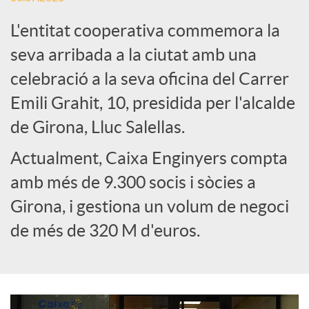
L'entitat cooperativa commemora la
e
seva arribada a la ciutat amb una
celebració a la seva oficina del Carrer
s
Emili Grahit, 10, presidida per l'alcalde
S
de Girona, Lluc Salellas.
Actualment, Caixa Enginyers compta
o
amb més de 9.300 socis i sòcies a
Girona, i gestiona un volum de negoci
c
de més de 320 M d'euros.
i
a