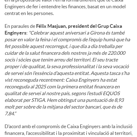
Enginyers de fer i entendre les finances, basat en un model
centrat en les persones.
En paraules de
Félix Masjuan, president del Grup Caixa
Enginyers
:
"
Celebrar aquest aniversari a Girona és també
posar en valor la feina i el compromís de l’equip humà que ha
fet possible aquest recorregut, i que dia a dia treballa per
cuidar de la salut financera dels nostres ja més de 220.000
socis i sòcies que tenim arreu del territori. El seu tracte
proper i de qualitat, la seva professionalitat i la seva vocació
de servei són l’essència d’aquesta entitat. Aquesta tasca s’ha
vist reconeguda recentment: Caixa Enginyers ha estat
reconeguda al 2025 com la primera entitat financera en
qualitat de servei al nostre país, segons l’estudi EQUOS
elaborat per STIGA. Hem obtingut una puntuació de 8,93
molt per sobre de la mitjana del sector bancari, que és de
7,84.”
D’acord amb el compromís de Caixa Enginyers amb la inclusió
financera, l’accessibilitat i la proximitat i vinculació al territori,