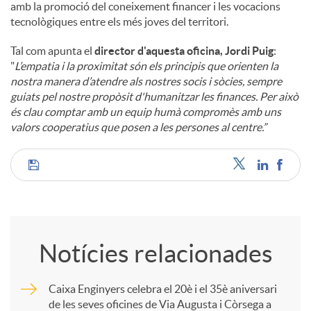
amb la promoció del coneixement financer i les vocacions
tecnològiques entre els més joves del territori.
Tal com apunta el
director d'aquesta oficina, Jordi Puig
:
"
L’empatia i la proximitat són els principis que orienten la
nostra manera d’atendre als nostres socis i sòcies, sempre
guiats pel nostre propòsit d'humanitzar les finances. Per això
és clau comptar amb un equip humà compromès amb uns
valors cooperatius que posen a les persones al centre.”
C
o
Notícies relacionades
m
Caixa Enginyers celebra el 20è i el 35è aniversari
de les seves oficines de Via Augusta i Còrsega a