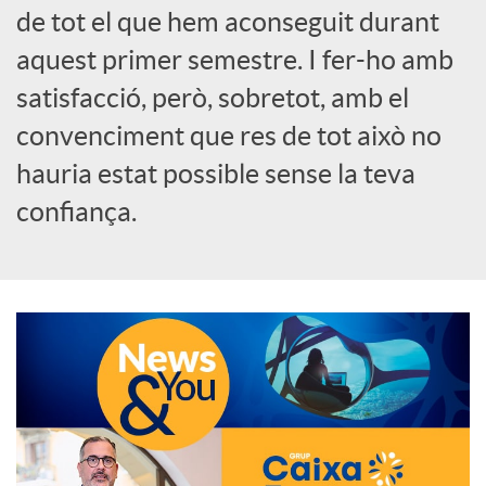
de tot el que hem aconseguit durant
o
aquest primer semestre. I fer-ho amb
c
satisfacció, però, sobretot, amb el
convenciment que res de tot això no
i
hauria estat possible sense la teva
confiança.
a
l
s