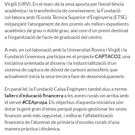
Virgili (URV). En el marc de la seva aposta per l’excel·lència
acadèmica i la transferència de coneixement, la Fundació
col·labora amb l’Escola Tècnica Superior d’Enginyeria (ETSE)
mitjançant l’atorgament de dos premis als millors expedients
acadèmics de grau o doble grau, així com d’un premi destinat
a l’organització de l’acte de graduació del centre.
A més, en col·laboració amb la Universitat Rovira i Virgili i la
Fundació Greenova, participa en el projecte
CAPTACO2
, una
iniciativa orientada al disseny i la industrialització d’un
sistema de captura de diòxid de carboni atmosfèric que
actualment inicia la seva tercera fase de desenvolupament.
En paral·lel, la Fundació Caixa Enginyers també duu a terme
tallers d’educació financera
a les zones rurals on arriba amb
el servei
#CEApropa
. Els objectius d’aquesta iniciativa són
dotar la gent gran d'eines perquè puguin gestionar les seves
finances amb més seguretat, i millorar l'alfabetització
financera de l'alumnat de primària d'escoles rurals d’una
manera pràctica i dinàmica.