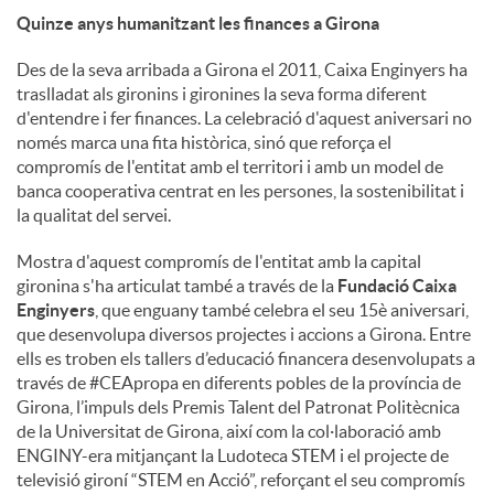
Quinze anys humanitzant les finances a Girona
Des de la seva arribada a Girona el 2011, Caixa Enginyers ha
traslladat als gironins i gironines la seva forma diferent
d'entendre i fer finances. La celebració d'aquest aniversari no
només marca una fita històrica, sinó que reforça el
compromís de l'entitat amb el territori i amb un model de
banca cooperativa centrat en les persones, la sostenibilitat i
la qualitat del servei.
Mostra d'aquest compromís de l'entitat amb la capital
gironina s'ha articulat també a través de la
Fundació Caixa
Enginyers
, que enguany també celebra el seu 15è aniversari,
que desenvolupa diversos projectes i accions a Girona. Entre
ells es troben els tallers d’educació financera desenvolupats a
través de #CEApropa en diferents pobles de la província de
Girona, l’impuls dels Premis Talent del Patronat Politècnica
de la Universitat de Girona, així com la col·laboració amb
ENGINY-era mitjançant la Ludoteca STEM i el projecte de
televisió gironí “STEM en Acció”, reforçant el seu compromís