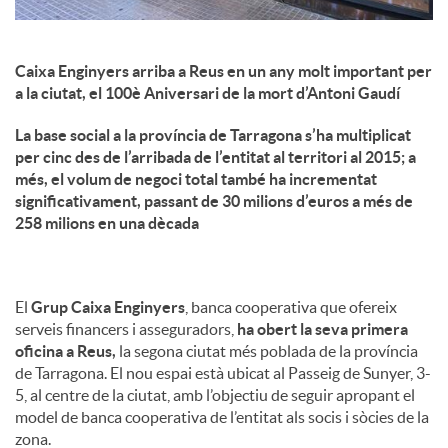
Caixa Enginyers arriba a Reus en un any molt important per
a la ciutat, el 100è Aniversari de la mort d’Antoni Gaudí
La base social a la província de Tarragona s’ha multiplicat
per cinc des de l’arribada de l’entitat al territori al 2015; a
més, el volum de negoci total també ha incrementat
significativament, passant de 30 milions d’euros a més de
258 milions en una dècada
El
Grup Caixa Enginyers
, banca cooperativa que ofereix
serveis financers i asseguradors,
ha obert la seva primera
oficina a Reus,
la segona ciutat més poblada de la província
de Tarragona. El nou espai està ubicat al Passeig de Sunyer, 3-
5, al centre de la ciutat, amb l’objectiu de seguir apropant el
model de banca cooperativa de l’entitat als socis i sòcies de la
zona.