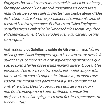
Enginyers ha sabut construir un model basat en la confiança,
l’acompanyament i una atenció constant a les necessitats
reals de les persones i dels projectes”,
qui també afegeix “
Des
de la Diputació, valorem especialment el compromís amb el
territori i amb les persones. Entitats com Caixa Enginyers
contribueixen a enfortir el teixit econòmic i social, impulsen
el desenvolupament local i ajuden a fer avançar les nostres
comarques.”
Així mateix,
Lluc Salellas, alcalde de Girona,
afirma:
“És un
privilegi que Caixa Enginyers sigui a la nostra ciutat des de fa
quinze anys. Sempre he valorat aquelles organitzacions que
s’atreveixen a fer les coses d’una manera diferent, posant les
persones al centre. La vostra aposta pel model cooperatiu,
tant a la ciutat com al conjunt de Catalunya, un model que
aporta una mirada més participativa, justa i compromesa
amb el territori. Desitjo que aquests quinze anys siguin
només el començament i que continuem compartint
projectes i treballant plegats en benefici de les persones i de
la comunitat.”