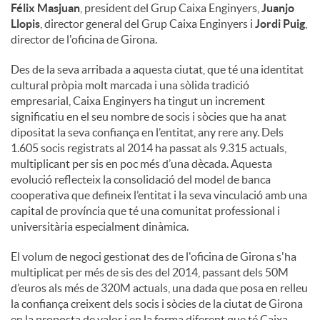
Félix Masjuan
, president del Grup Caixa Enginyers,
Juanjo
Llopis
, director general del Grup Caixa Enginyers i
Jordi Puig
,
director de l'oficina de Girona.
Des de la seva arribada a aquesta ciutat, que té una identitat
cultural pròpia molt marcada i una sòlida tradició
empresarial, Caixa Enginyers ha tingut un increment
significatiu en el seu nombre de socis i sòcies que ha anat
dipositat la seva confiança en l’entitat, any rere any. Dels
1.605 socis registrats al 2014 ha passat als 9.315 actuals,
multiplicant per sis en poc més d’una dècada. Aquesta
evolució reflecteix la consolidació del model de banca
cooperativa que defineix l’entitat i la seva vinculació amb una
capital de província que té una comunitat professional i
universitària especialment dinàmica.
El volum de negoci gestionat des de l'oficina de Girona s'ha
multiplicat per més de sis des del 2014, passant dels 50M
d’euros als més de 320M actuals, una dada que posa en relleu
la confiança creixent dels socis i sòcies de la ciutat de Girona
en la proposta de valor i en la forma diferent que té Caixa