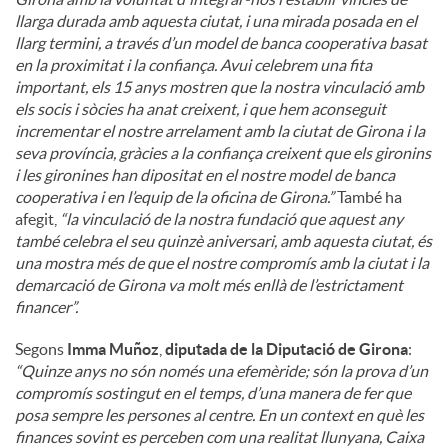
llarga durada amb aquesta ciutat, i una mirada posada en el
llarg termini, a través d’un model de banca cooperativa basat
en la proximitat i la confiança. Avui celebrem una fita
important, els 15 anys mostren que la nostra vinculació amb
els socis i sòcies ha anat creixent, i que hem aconseguit
incrementar el nostre arrelament amb la ciutat de Girona i la
seva província, gràcies a la confiança creixent que els gironins
i les gironines han dipositat en el nostre model de banca
cooperativa i en l’equip de la oficina de Girona.”
També ha
afegit,
“la vinculació de la nostra fundació que aquest any
també celebra el seu quinzè aniversari, amb aquesta ciutat, és
una mostra més de que el nostre compromís amb la ciutat i la
demarcació de Girona va molt més enllà de l’estrictament
financer”.
Segons
Imma Muñoz
,
diputada de la Diputació de Girona
:
“Quinze anys no són només una efemèride; són la prova d’un
compromís sostingut en el temps, d’una manera de fer que
posa sempre les persones al centre. En un context en què les
finances sovint es perceben com una realitat llunyana, Caixa