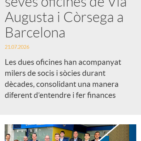
seves oficines de Via
Augusta i Còrsega a
c
Barcelona
a
21.07.2026
d
Les dues oficines han acompanyat
milers de socis i sòcies durant
o
dècades, consolidant una manera
diferent d’entendre i fer finances
r
d
e