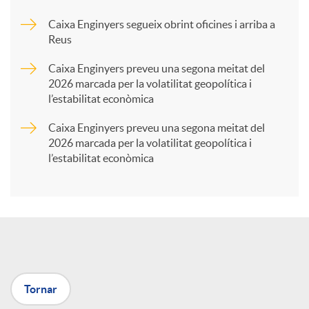
Caixa Enginyers segueix obrint oficines i arriba a
a
Reus
Caixa Enginyers preveu una segona meitat del
r
2026 marcada per la volatilitat geopolítica i
l’estabilitat econòmica
t
Caixa Enginyers preveu una segona meitat del
2026 marcada per la volatilitat geopolítica i
l’estabilitat econòmica
i
r
a
Tornar
X