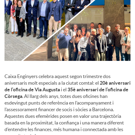
c
o
n
t
Caixa Enginyers celebra aquest segon trimestre dos
aniversaris molt especials a la ciutat comtal: el
20è aniversari
de l’oficina de Via Augusta
i el
35è aniversari de l’oficina de
i
Còrsega
. Al llarg dels anys, totes dues oficines han
esdevingut punts de referència en l’acompanyament i
n
l’assessorament financer de socis i sòcies a Barcelona.
Aquestes dues efemèrides posen en valor una trajectòria
basada en la proximitat, la confiança i una manera diferent
g
d’entendre les finances, més humana i connectada amb les