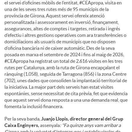
el servei d’oficines mòbils de l’entitat, #CEApropa, visita en
una de les seves tres rutes més de 95 municipis de la
província de Girona. Aquest servei ofereix atenció
personalitzada i assessorament en inversió, finançament,
assegurances, altes de comptes i targetes, retirada i ingrés
d’efectiu i altres gestions operatives com ara transferències o
domiciliacions als usuaris de municipis que no disposen
d’oficina bancària ni de caixer automàtic. Des de la seva
posada en marxa el setembre de 2024 i fins al maig de 2026,
#CEApropa ha registrat un total de 2.616 visites en les tres
rutes per Catalunya, amb la ruta de Girona encapçalant el
rànquing (1.058), seguida de Tarragona (856) i la zona Centre
(702), unes dades que consoliden la implantació territorial de
la iniciativa. La major part dels serveis han estat visites
espontànies, sense necessitat de cita prèvia, fet que evidencia
que aquest servei dona resposta a una una demanda real, que
fomenta la inclusió financera.
Per la seva banda,
Juanjo Llopis, director general del Grup
Caixa Enginyers,
assenyala
: "Fa quinze anys vam arribar a
Girona amb la voluntat d'integrar-nos i establir vincles de