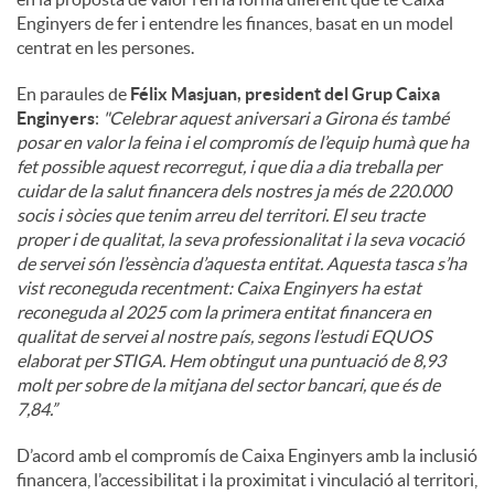
Enginyers de fer i entendre les finances, basat en un model
centrat en les persones.
En paraules de
Félix Masjuan, president del Grup Caixa
Enginyers
:
"
Celebrar aquest aniversari a Girona és també
posar en valor la feina i el compromís de l’equip humà que ha
fet possible aquest recorregut, i que dia a dia treballa per
cuidar de la salut financera dels nostres ja més de 220.000
socis i sòcies que tenim arreu del territori. El seu tracte
proper i de qualitat, la seva professionalitat i la seva vocació
de servei són l’essència d’aquesta entitat. Aquesta tasca s’ha
vist reconeguda recentment: Caixa Enginyers ha estat
reconeguda al 2025 com la primera entitat financera en
qualitat de servei al nostre país, segons l’estudi EQUOS
elaborat per STIGA. Hem obtingut una puntuació de 8,93
molt per sobre de la mitjana del sector bancari, que és de
7,84.”
D’acord amb el compromís de Caixa Enginyers amb la inclusió
financera, l’accessibilitat i la proximitat i vinculació al territori,