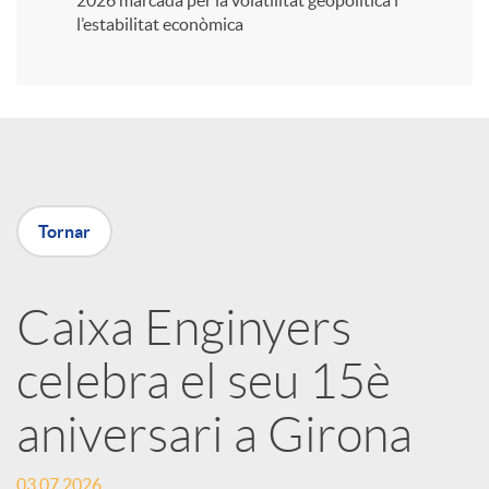
2026 marcada per la volatilitat geopolítica i
l’estabilitat econòmica
i
r
a
Tornar
X
Caixa Enginyers
a
celebra el seu 15è
r
aniversari a Girona
x
03.07.2026