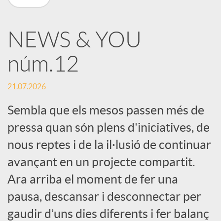
X
NEWS & YOU
a
núm.12
r
21.07.2026
x
Sembla que els mesos passen més de
pressa quan són plens d'iniciatives, de
e
nous reptes i de la il·lusió de continuar
avançant en un projecte compartit.
s
Ara arriba el moment de fer una
pausa, descansar i desconnectar per
S
gaudir d’uns dies diferents i fer balanç