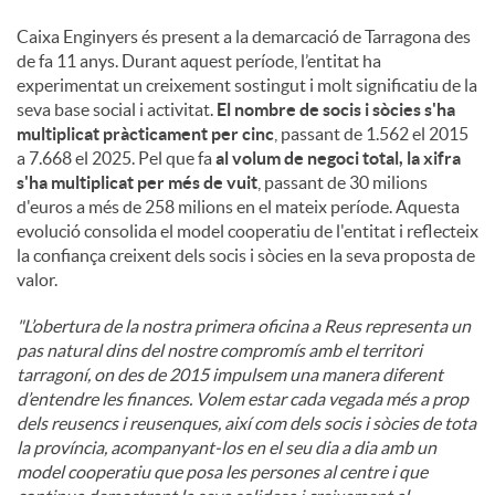
Caixa Enginyers és present a la demarcació de Tarragona des
de fa 11 anys. Durant aquest període, l’entitat ha
experimentat un creixement sostingut i molt significatiu de la
seva base social i activitat.
El nombre de socis i sòcies s'ha
multiplicat pràcticament per cinc
, passant de 1.562 el 2015
a 7.668 el 2025. Pel que fa
al volum de negoci total, la xifra
s'ha multiplicat per més de vuit
, passant de 30 milions
d'euros a més de 258 milions en el mateix període. Aquesta
evolució consolida el model cooperatiu de l'entitat i reflecteix
la confiança creixent dels socis i sòcies en la seva proposta de
valor.
"L’obertura de la nostra primera oficina a Reus representa un
pas natural dins del nostre compromís amb el territori
tarragoní, on des de 2015 impulsem una manera diferent
d’entendre les finances. Volem estar cada vegada més a prop
dels reusencs i reusenques, així com dels socis i sòcies de tota
la província, acompanyant-los en el seu dia a dia amb un
model cooperatiu que posa les persones al centre i que