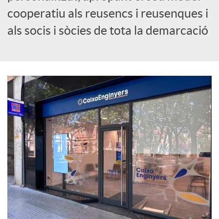
cooperatiu als reusencs i reusenques i
c
als socis i sòcies de tota la demarcació
i
a
l
s