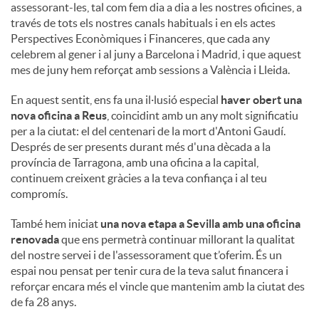
assessorant-les, tal com fem dia a dia a les nostres oficines, a
través de tots els nostres canals habituals i en els actes
Perspectives Econòmiques i Financeres, que cada any
celebrem al gener i al juny a Barcelona i Madrid, i que aquest
mes de juny hem reforçat amb sessions a València i Lleida.
En aquest sentit, ens fa una il·lusió especial
haver obert una
nova oficina a Reus
, coincidint amb un any molt significatiu
per a la ciutat: el del centenari de la mort d'Antoni Gaudí.
Després de ser presents durant més d'una dècada a la
província de Tarragona, amb una oficina a la capital,
continuem creixent gràcies a la teva confiança i al teu
compromís.
També hem iniciat
una nova etapa a Sevilla amb una oficina
renovada
que ens permetrà continuar millorant la qualitat
del nostre servei i de l'assessorament que t’oferim. És un
espai nou pensat per tenir cura de la teva salut financera i
reforçar encara més el vincle que mantenim amb la ciutat des
de fa 28 anys.