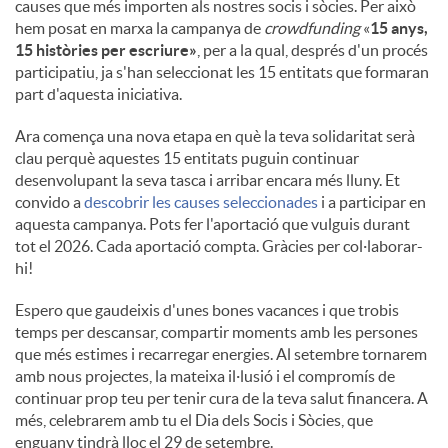
causes que més importen als nostres socis i sòcies. Per això
hem posat en marxa la campanya de
crowdfunding
«
15 anys,
15 històries per escriure»
, per a la qual, després d'un procés
participatiu, ja s'han seleccionat les 15 entitats que formaran
part d'aquesta iniciativa.
Ara comença una nova etapa en què la teva solidaritat serà
clau perquè aquestes 15 entitats puguin continuar
desenvolupant la seva tasca i arribar encara més lluny. Et
convido a
descobrir les causes seleccionades
i a participar en
aquesta campanya. Pots fer l'aportació que vulguis durant
tot el 2026. Cada aportació compta. Gràcies per col·laborar-
hi!
Espero que gaudeixis d'unes bones vacances i que trobis
temps per descansar, compartir moments amb les persones
que més estimes i recarregar energies. Al setembre tornarem
amb nous projectes, la mateixa il·lusió i el compromís de
continuar prop teu per tenir cura de la teva salut financera. A
més, celebrarem amb tu el Dia dels Socis i Sòcies, que
enguany tindrà lloc el 29 de setembre.