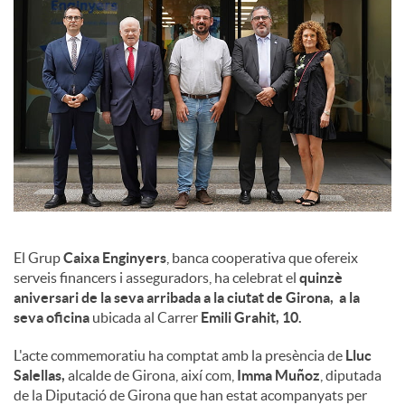
l
s
El Grup
Caixa Enginyers
, banca cooperativa que ofereix
serveis financers i asseguradors, ha celebrat el
quinzè
aniversari de la seva arribada a la ciutat de Girona, a la
seva oficina
ubicada al Carrer
Emili Grahit, 10.
L'acte commemoratiu ha comptat amb la presència de
Lluc
Salellas,
alcalde de Girona, així com,
Imma Muñoz
, diputada
de la Diputació de Girona que han estat acompanyats per