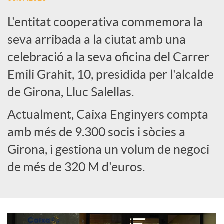
L'entitat cooperativa commemora la
e
seva arribada a la ciutat amb una
celebració a la seva oficina del Carrer
s
Emili Grahit, 10, presidida per l'alcalde
S
de Girona, Lluc Salellas.
Actualment, Caixa Enginyers compta
o
amb més de 9.300 socis i sòcies a
Girona, i gestiona un volum de negoci
c
de més de 320 M d'euros.
i
a