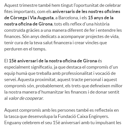
Aquest trimestre també hem tingut l'oportunitat de celebrar
fites importants, com els
aniversaris de les nostres oficines
de Còrsega i Via Augusta
, a Barcelona, ​​i els
15 anys de la
nostra oficina de Girona
, tots ells reflex d'una història
construïda gràcies a una manera diferent de fer i entendre les
finances. Són anys dedicats a acompanyar projectes de vida,
tenir cura de la teva salut financera i crear vincles que
perduren en el temps.
El
15è aniversari de la nostra oficina de Girona
és
especialment significatiu, ja que destaca el compromís d'un
equip humà que treballa amb professionalitat i vocació de
servei. Aquesta proximitat, aquest tracte personal i aquest
compromís són, probablement, els trets que defineixen millor
la nostra manera d'humanitzar les finances i de donar sentit
al
valor de cooperar
.
Aquest compromís amb les persones també es reflecteix en
la tasca que desenvolupa la Fundació Caixa Enginyers.
Enguany celebrem el seu 15è aniversari amb tu impulsant les