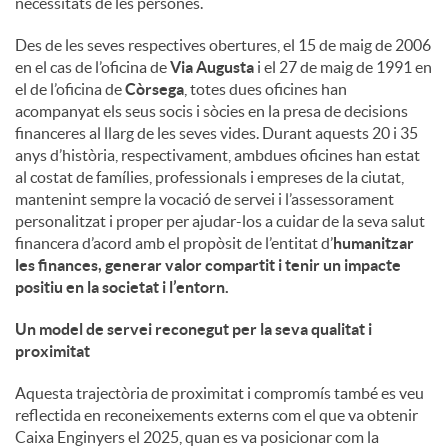
necessitats de les persones.
u
Des de les seves respectives obertures, el 15 de maig de 2006
en el cas de l’oficina de
Via Augusta
i el 27 de maig de 1991 en
el de l’oficina de
Còrsega
, totes dues oficines han
t
acompanyat els seus socis i sòcies en la presa de decisions
financeres al llarg de les seves vides. Durant aquests 20 i 35
anys d’història, respectivament, ambdues oficines han estat
s
al costat de famílies, professionals i empreses de la ciutat,
mantenint sempre la vocació de servei i l’assessorament
personalitzat i proper per ajudar-los a cuidar de la seva salut
financera d’acord amb el propòsit de l’entitat d’
humanitzar
les finances, generar valor compartit i tenir un impacte
positiu en la societat i l’entorn
.
Un model de servei reconegut per la seva qualitat i
proximitat
Aquesta trajectòria de proximitat i compromís també es veu
reflectida en reconeixements externs com el que va obtenir
Caixa Enginyers el 2025, quan es va posicionar com la