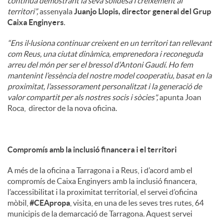
continua demostrant la seva solidesa i creixement al
territori”,
assenyala
Juanjo Llopis, director general del Grup
Caixa Enginyers
.
“Ens il·lusiona continuar creixent en un territori tan rellevant
com Reus, una ciutat dinàmica, emprenedora i reconeguda
arreu del món per ser el bressol d’Antoni Gaudí. Ho fem
mantenint l’essència del nostre model cooperatiu, basat en la
proximitat, l’assessorament personalitzat i la generació de
valor compartit per als nostres socis i sòcies",
apunta Joan
Roca, director de la nova oficina.
Compromís amb la inclusió financera i el territori
A més de la oficina a Tarragona i a Reus, i d’acord amb el
compromís de Caixa Enginyers amb la inclusió financera,
l’accessibilitat i la proximitat territorial, el servei d’oficina
mòbil,
#CEApropa
, visita, en una de les seves tres rutes, 64
municipis de la demarcació de Tarragona. Aquest servei