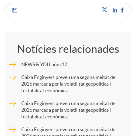
C
o
Notícies relacionades
m
NEWS & YOU núm.12
p
Caixa Enginyers preveu una segona meitat del
2026 marcada per la volatilitat geopolítica i
l’estabilitat econòmica
a
Caixa Enginyers preveu una segona meitat del
2026 marcada per la volatilitat geopolítica i
r
l’estabilitat econòmica
Caixa Enginyers preveu una segona meitat del
t