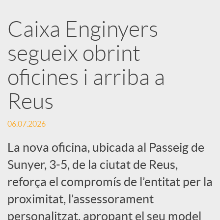
a
Caixa Enginyers
segueix obrint
r
oficines i arriba a
x
Reus
e
06.07.2026
s
La nova oficina, ubicada al Passeig de
Sunyer, 3-5, de la ciutat de Reus,
S
reforça el compromís de l’entitat per la
proximitat, l’assessorament
o
personalitzat, apropant el seu model