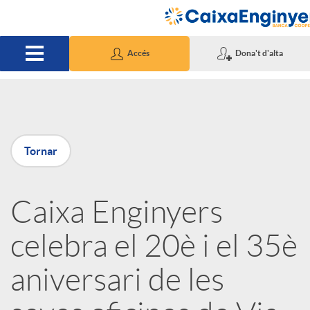
Salta al contingut principal
Accés
Dona't d'alta
P
Tornar
u
Caixa Enginyers
b
celebra el 20è i el 35è
l
aniversari de les
i