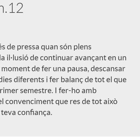
m.12
s de pressa quan són plens
i
 la il·lusió de continuar avançant en un
el moment de fer una pausa, descansar
ies diferents i fer balanç de tot el que
l
rimer semestre. I fer-ho amb
 el convenciment que res de tot això
 teva confiança.