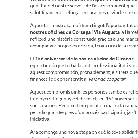
qualitat del nostre servei i de l'assessorament que t
salut financera i reforçar encara més el vincle que 
Aquest trimestre també hem tingut l'oportunitat de
nostres oficines de Còrsega i Via Augusta
, a Barcel
reflex d'una història construïda gràcies a una maner
acompanyar projectes de vida, tenir cura de la teva 
El
15è aniversari de la nostra oficina de Girona
és 
equip humà que treballa amb professionalitat i voca
aquest compromís són, probablement, els trets que 
finances i de donar sentit al
valor de cooperar
.
Aquest compromís amb les persones també es reflec
Enginyers. Enguany celebrem el seu 15è aniversari 
socis i sòcies. Per això hem posat en marxa la cam
per a la qual, després d'un procés participatiu, ja s
iniciativa.
Ara comença una nova etapa en què la teva solidari