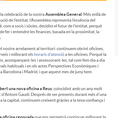
la celebració de la nostra
Assemblea General
. Més enllà de
ució de l’entitat, l’Assemblea representa l’essència del
i
 com a socis i sòcies, decidim el futur de l'entitat, perquè
 fer i entendre les finances, basada en la proximitat, la
.
el nostre arrelament al territori: continuem obrint oficines,
veis i millorant els
horaris d'atenció
a les oficines. Perquè la
es, acompanyant-les i assessorant-les, tal com fem dia a dia
canals habituals i en els actes Perspectives Econòmiques i
y a Barcelona i Madrid, i que aquest mes de juny hem
bert una nova oficina a Reus
, coincidint amb un any molt
 mort d'Antoni Gaudí. Després de ser presents durant més d'una
 la capital, continuem creixent gràcies a la teva confiança i
a oficina renovada
que ens permetrà continuar millorant la