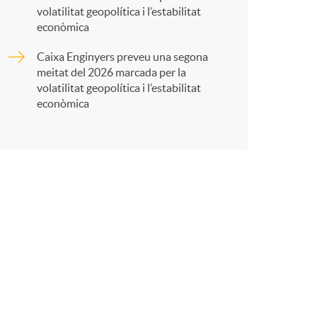
volatilitat geopolítica i l’estabilitat
t
econòmica
Caixa Enginyers preveu una segona
meitat del 2026 marcada per la
volatilitat geopolítica i l’estabilitat
econòmica
r
a
X
a
r