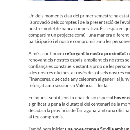
Un dels moments clau del primer semestre ha estat 
l’aprovació dels comptes i de la presentació de l’evol
nostre model de banca cooperativa. És l'espai en què,
compartim un projecte comú i una manera diferent de
participació i el nostre compromís amb les persones
A més, continuem
reforçant la nostra proximitat
i 
renovant els nostres espais, ampliant els nostres ser
confiança es construeix estant a prop de les person
a les nostres oficines, a través de tots els nostres 
Financeres, que cada any celebrem al gener i al jun
reforçat amb sessions a València i Lleida.
En aquest sentit, ens fa una il·lusió especial
haver o
significatiu per a la ciutat: el del centenari de la
dècada a la província de Tarragona, amb una oficina a
al teu compromís.
També hem iniciat
una nova etapa a Sevilla amb un