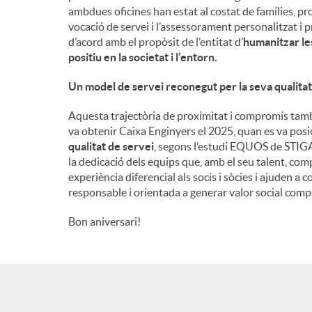
ambdues oficines han estat al costat de famílies, pr
n
vocació de servei i l’assessorament personalitzat i p
d’acord amb el propòsit de l’entitat d’
humanitzar les
positiu en la societat i l’entorn
.
g
Un model de servei reconegut per la seva qualitat
u
Aquesta trajectòria de proximitat i compromís tamb
va obtenir Caixa Enginyers el 2025, quan es va pos
qualitat de servei
, segons l’estudi EQUOS de STIGA.
t
la dedicació dels equips que, amb el seu talent, comp
experiència diferencial als socis i sòcies i ajuden 
responsable i orientada a generar valor social compa
s
Bon aniversari!