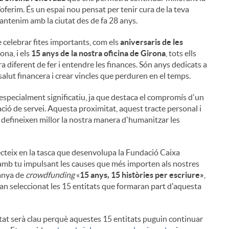
’oferim. És un espai nou pensat per tenir cura de la teva
mantenim amb la ciutat des de fa 28 anys.
 celebrar fites importants, com els
aniversaris de les
ona, ​​i els
15 anys de la nostra oficina de Girona
, tots ells
a diferent de fer i entendre les finances. Són anys dedicats a
salut financera i crear vincles que perduren en el temps.
especialment significatiu, ja que destaca el compromís d'un
ció de servei. Aquesta proximitat, aquest tracte personal i
defineixen millor la nostra manera d'humanitzar les
teix en la tasca que desenvolupa la Fundació Caixa
amb tu impulsant les causes que més importen als nostres
panya de
crowdfunding
«
15 anys, 15 històries per escriure»
,
'han seleccionat les 15 entitats que formaran part d'aquesta
i
tat serà clau perquè aquestes 15 entitats puguin continuar