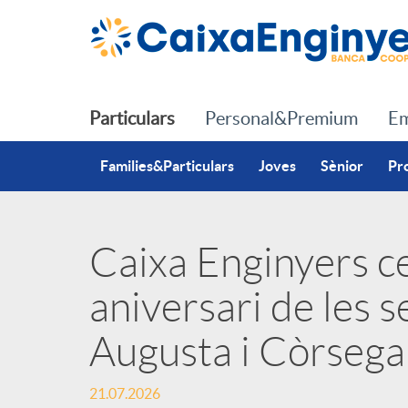
Salta al contingut principal
Particulars
Personal&Premium
Em
Families&Particulars
Joves
Sènior
Pr
Caixa Enginyers ce
P
aniversari de les s
u
Augusta i Còrsega
b
21.07.2026