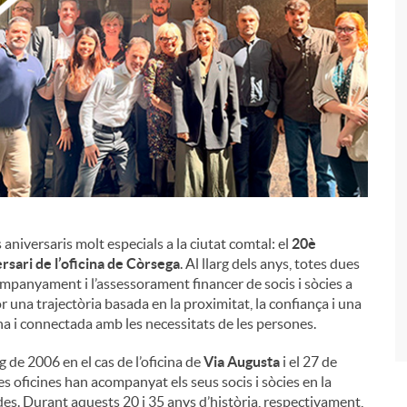
niversaris molt especials a la ciutat comtal: el
20è
i
rsari de l’oficina de Còrsega
. Al llarg dels anys, totes dues
ompanyament i l’assessorament financer de socis i sòcies a
una trajectòria basada en la proximitat, la confiança i una
a i connectada amb les necessitats de les persones.
 de 2006 en el cas de l’oficina de
Via Augusta
i el 27 de
es oficines han acompanyat els seus socis i sòcies en la
ides. Durant aquests 20 i 35 anys d’història, respectivament,