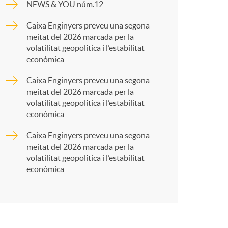
o
NEWS & YOU núm.12
p
Caixa Enginyers preveu una segona
m
meitat del 2026 marcada per la
a
volatilitat geopolítica i l’estabilitat
a
econòmica
r
Caixa Enginyers preveu una segona
meitat del 2026 marcada per la
volatilitat geopolítica i l’estabilitat
t
econòmica
Caixa Enginyers preveu una segona
meitat del 2026 marcada per la
volatilitat geopolítica i l’estabilitat
econòmica
r
a