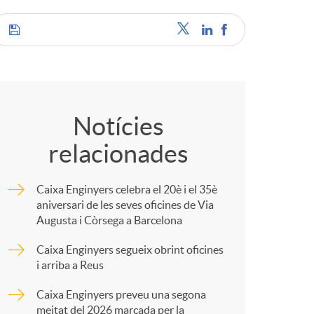
C
o
Notícies
relacionades
m
Caixa Enginyers celebra el 20è i el 35è
p
aniversari de les seves oficines de Via
Augusta i Còrsega a Barcelona
a
Caixa Enginyers segueix obrint oficines
i arriba a Reus
r
Caixa Enginyers preveu una segona
meitat del 2026 marcada per la