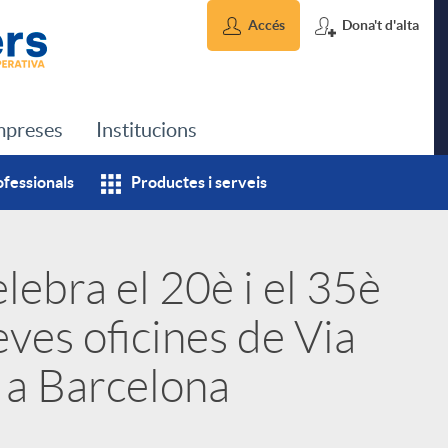
Accés
Dona't d'alta
preses
Institucions
ofessionals
Productes i serveis
lebra el 20è i el 35è
eves oficines de Via
 a Barcelona