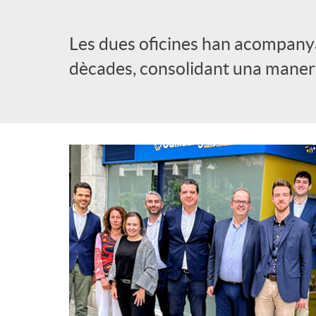
l
Les dues oficines han acompanyat
dècades, consolidant una manera 
i
c
a
d
o
r