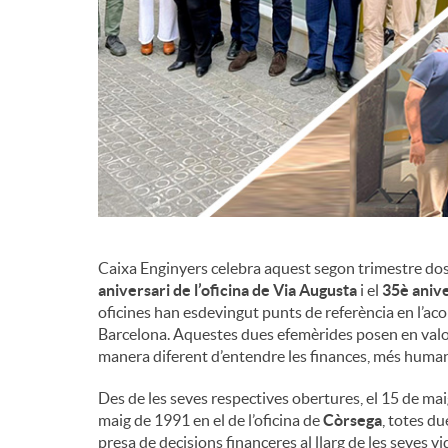
d
e
c
o
Caixa Enginyers celebra aquest segon trimestre dos a
n
aniversari de l’oficina de Via Augusta
i el
35è anive
oficines han esdevingut punts de referència en l’ac
Barcelona. Aquestes dues efemèrides posen en valor 
t
manera diferent d’entendre les finances, més human
Des de les seves respectives obertures, el 15 de maig
i
maig de 1991 en el de l’oficina de
Còrsega
, totes du
presa de decisions financeres al llarg de les seves v