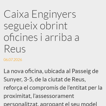
a
Caixa Enginyers
segueix obrint
r
oficines i arriba a
x
Reus
e
06.07.2026
s
La nova oficina, ubicada al Passeig de
Sunyer, 3-5, de la ciutat de Reus,
S
reforça el compromís de l’entitat per la
proximitat, l’assessorament
o
personalitzat, apropant el seu model