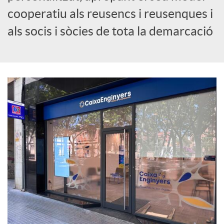
cooperatiu als reusencs i reusenques i
c
als socis i sòcies de tota la demarcació
i
a
l
s