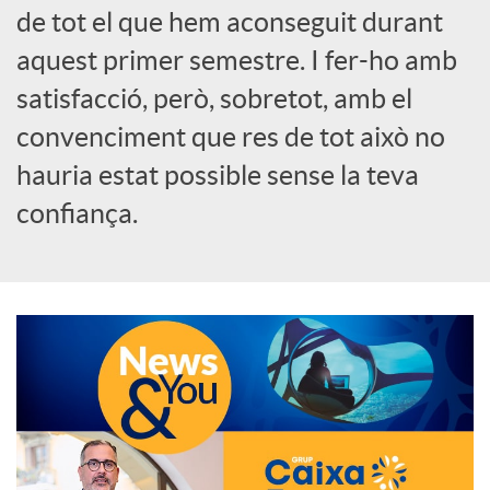
de tot el que hem aconseguit durant
o
aquest primer semestre. I fer-ho amb
c
satisfacció, però, sobretot, amb el
convenciment que res de tot això no
i
hauria estat possible sense la teva
confiança.
a
l
s