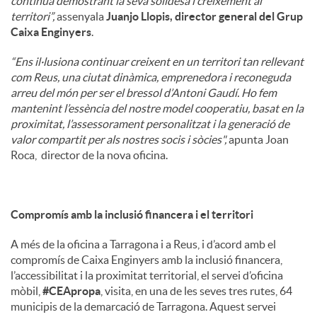
continua demostrant la seva solidesa i creixement al
territori”,
assenyala
Juanjo Llopis, director general del Grup
Caixa Enginyers
.
“Ens il·lusiona continuar creixent en un territori tan rellevant
com Reus, una ciutat dinàmica, emprenedora i reconeguda
arreu del món per ser el bressol d’Antoni Gaudí. Ho fem
mantenint l’essència del nostre model cooperatiu, basat en la
proximitat, l’assessorament personalitzat i la generació de
valor compartit per als nostres socis i sòcies",
apunta Joan
Roca, director de la nova oficina.
Compromís amb la inclusió financera i el territori
A més de la oficina a Tarragona i a Reus, i d’acord amb el
compromís de Caixa Enginyers amb la inclusió financera,
l’accessibilitat i la proximitat territorial, el servei d’oficina
mòbil,
#CEApropa
, visita, en una de les seves tres rutes, 64
municipis de la demarcació de Tarragona. Aquest servei