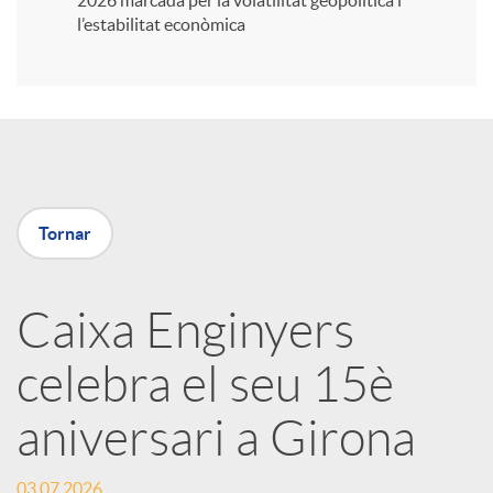
2026 marcada per la volatilitat geopolítica i
l’estabilitat econòmica
i
r
a
Tornar
X
Caixa Enginyers
a
celebra el seu 15è
r
aniversari a Girona
x
03.07.2026