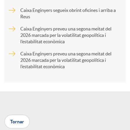
Caixa Enginyers segueix obrint oficines i arriba a
a
Reus
Caixa Enginyers preveu una segona meitat del
r
2026 marcada per la volatilitat geopolítica i
l’estabilitat econòmica
t
Caixa Enginyers preveu una segona meitat del
2026 marcada per la volatilitat geopolítica i
l’estabilitat econòmica
i
r
a
Tornar
X