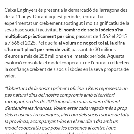
Caixa Enginyers és present a la demarcació de Tarragona des
de fa 11 anys. Durant aquest període, l’entitat ha
experimentat un creixement sostingut i molt significatiu de la
seva base social i activitat.
El nombre de socis i sòcies s'ha
multiplicat pràcticament per cinc
, passant de 1.562 el 2015
a 7.668 el 2025. Pel que fa
al volum de negoci total, la xifra
s'ha multiplicat per més de vuit
, passant de 30 milions
d'euros a més de 258 milions en el mateix període. Aquesta
evolució consolida el model cooperatiu de l'entitat i reflecteix
la confiança creixent dels socis i sòcies en la seva proposta de
valor.
"L’obertura de la nostra primera oficina a Reus representa un
pas natural dins del nostre compromís amb el territori
tarragoní, on des de 2015 impulsem una manera diferent
d’entendre les finances. Volem estar cada vegada més a prop
dels reusencs i reusenques, així com dels socis i sòcies de tota
la província, acompanyant-los en el seu dia a dia amb un
model cooperatiu que posa les persones al centre i que