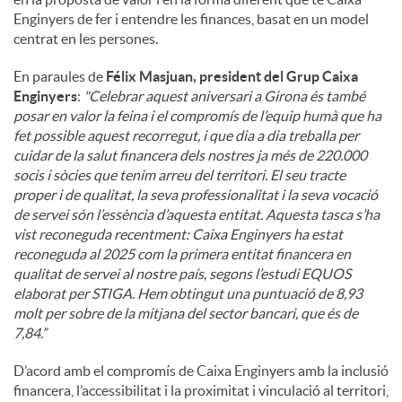
Enginyers de fer i entendre les finances, basat en un model
centrat en les persones.
En paraules de
Félix Masjuan, president del Grup Caixa
Enginyers
:
"
Celebrar aquest aniversari a Girona és també
posar en valor la feina i el compromís de l’equip humà que ha
fet possible aquest recorregut, i que dia a dia treballa per
cuidar de la salut financera dels nostres ja més de 220.000
socis i sòcies que tenim arreu del territori. El seu tracte
proper i de qualitat, la seva professionalitat i la seva vocació
de servei són l’essència d’aquesta entitat. Aquesta tasca s’ha
vist reconeguda recentment: Caixa Enginyers ha estat
reconeguda al 2025 com la primera entitat financera en
qualitat de servei al nostre país, segons l’estudi EQUOS
elaborat per STIGA. Hem obtingut una puntuació de 8,93
molt per sobre de la mitjana del sector bancari, que és de
7,84.”
D’acord amb el compromís de Caixa Enginyers amb la inclusió
financera, l’accessibilitat i la proximitat i vinculació al territori,