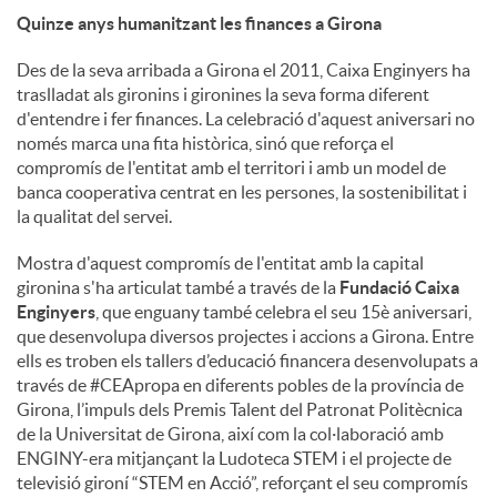
Quinze anys humanitzant les finances a Girona
Des de la seva arribada a Girona el 2011, Caixa Enginyers ha
traslladat als gironins i gironines la seva forma diferent
d'entendre i fer finances. La celebració d'aquest aniversari no
només marca una fita històrica, sinó que reforça el
compromís de l'entitat amb el territori i amb un model de
banca cooperativa centrat en les persones, la sostenibilitat i
la qualitat del servei.
Mostra d'aquest compromís de l'entitat amb la capital
gironina s'ha articulat també a través de la
Fundació Caixa
Enginyers
, que enguany també celebra el seu 15è aniversari,
que desenvolupa diversos projectes i accions a Girona. Entre
ells es troben els tallers d’educació financera desenvolupats a
través de #CEApropa en diferents pobles de la província de
Girona, l’impuls dels Premis Talent del Patronat Politècnica
de la Universitat de Girona, així com la col·laboració amb
ENGINY-era mitjançant la Ludoteca STEM i el projecte de
televisió gironí “STEM en Acció”, reforçant el seu compromís