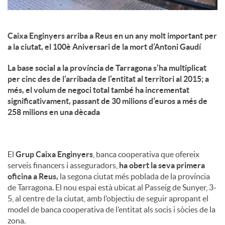
Caixa Enginyers arriba a Reus en un any molt important per
a la ciutat, el 100è Aniversari de la mort d’Antoni Gaudí
La base social a la província de Tarragona s’ha multiplicat
per cinc des de l’arribada de l’entitat al territori al 2015; a
més, el volum de negoci total també ha incrementat
significativament, passant de 30 milions d’euros a més de
258 milions en una dècada
El
Grup Caixa Enginyers
, banca cooperativa que ofereix
serveis financers i asseguradors,
ha obert la seva primera
oficina a Reus,
la segona ciutat més poblada de la província
de Tarragona. El nou espai està ubicat al Passeig de Sunyer, 3-
5, al centre de la ciutat, amb l’objectiu de seguir apropant el
model de banca cooperativa de l’entitat als socis i sòcies de la
zona.