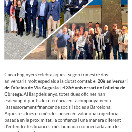
c
o
n
t
Caixa Enginyers celebra aquest segon trimestre dos
aniversaris molt especials a la ciutat comtal: el
20è aniversari
de l’oficina de Via Augusta
i el
35è aniversari de l’oficina de
i
Còrsega
. Al llarg dels anys, totes dues oficines han
esdevingut punts de referència en l’acompanyament i
n
l’assessorament financer de socis i sòcies a Barcelona.
Aquestes dues efemèrides posen en valor una trajectòria
basada en la proximitat, la confiança i una manera diferent
g
d’entendre les finances, més humana i connectada amb les