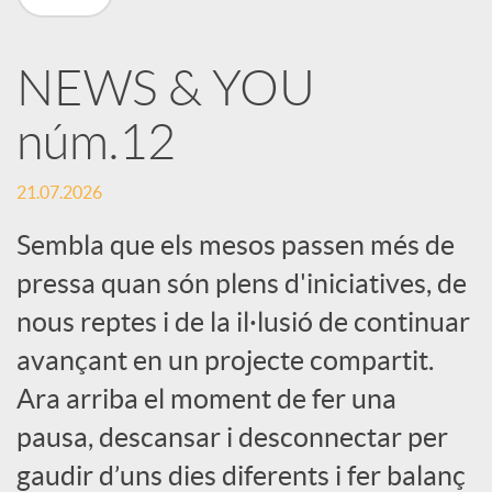
X
NEWS & YOU
a
núm.12
r
21.07.2026
x
Sembla que els mesos passen més de
pressa quan són plens d'iniciatives, de
e
nous reptes i de la il·lusió de continuar
avançant en un projecte compartit.
s
Ara arriba el moment de fer una
pausa, descansar i desconnectar per
S
gaudir d’uns dies diferents i fer balanç