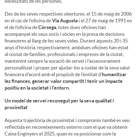
necessitats de les persones.
u
Des de les seves respectives obertures, el 15 de maig de 2006
en el cas de l’oficina de
Via Augusta
i el 27 de maig de 1991 en
el de l’oficina de
Còrsega
, totes dues oficines han
t
acompanyat els seus socis i sòcies en la presa de decisions
financeres al llarg de les seves vides. Durant aquests 20 i 35
anys d’història, respectivament, ambdues oficines han estat
s
al costat de famílies, professionals i empreses de la ciutat,
mantenint sempre la vocació de servei i l’assessorament
personalitzat i proper per ajudar-los a cuidar de la seva salut
financera d’acord amb el propòsit de l’entitat d’
humanitzar
les finances, generar valor compartit i tenir un impacte
positiu en la societat i l’entorn
.
Un model de servei reconegut per la seva qualitat i
proximitat
Aquesta trajectòria de proximitat i compromís també es veu
reflectida en reconeixements externs com el que va obtenir
Caixa Enginyers el 2025, quan es va posicionar com la