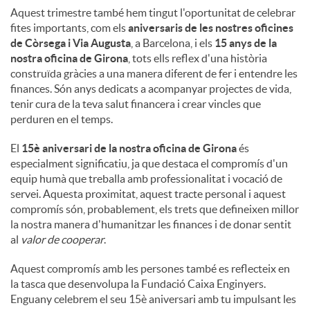
Aquest trimestre també hem tingut l'oportunitat de celebrar
fites importants, com els
aniversaris de les nostres oficines
de Còrsega i Via Augusta
, a Barcelona, ​​i els
15 anys de la
nostra oficina de Girona
, tots ells reflex d'una història
construïda gràcies a una manera diferent de fer i entendre les
finances. Són anys dedicats a acompanyar projectes de vida,
tenir cura de la teva salut financera i crear vincles que
perduren en el temps.
El
15è aniversari de la nostra oficina de Girona
és
especialment significatiu, ja que destaca el compromís d'un
equip humà que treballa amb professionalitat i vocació de
servei. Aquesta proximitat, aquest tracte personal i aquest
compromís són, probablement, els trets que defineixen millor
la nostra manera d'humanitzar les finances i de donar sentit
al
valor de cooperar
.
Aquest compromís amb les persones també es reflecteix en
la tasca que desenvolupa la Fundació Caixa Enginyers.
Enguany celebrem el seu 15è aniversari amb tu impulsant les