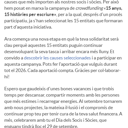
causes que més importen als nostres socis i sòcies. Per això
hem posat en marxa la campanya de
crowdfunding
«
15 anys,
15 històries per escriure»
, per a la qual, després d'un procés
participatiu, ja s'han seleccionat les 15 entitats que formaran
part d'aquesta iniciativa.
Ara comença una nova etapa en què la teva solidaritat serà
clau perquè aquestes 15 entitats puguin continuar
desenvolupant la seva tasca i arribar encara més lluny. Et
convido a
descobrir les causes seleccionades
i a participar en
aquesta campanya. Pots fer l'aportació que vulguis durant
tot el 2026. Cada aportació compta. Gràcies per col·laborar-
hi!
Espero que gaudeixis d'unes bones vacances i que trobis
temps per descansar, compartir moments amb les persones
que més estimes i recarregar energies. Al setembre tornarem
amb nous projectes, la mateixa il·lusió i el compromís de
continuar prop teu per tenir cura de la teva salut financera. A
més, celebrarem amb tu el Dia dels Socis i Sòcies, que
enguany tindrà lloc el 29 de setembre.