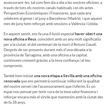
assessorant-les, tal com fem dia a dia a les nostres oficines, a
través de tots els nostres canals habituals i en els actes
Perspectives Econòmiques i Financeres, que cada any
celebrem al gener i al juny a Barcelona i Madrid, i que aquest
mes de juny hem reforçat amb sessions a València i Lleida.
En aquest sentit, ens fa una il·lusió especial
haver obert una
nova oficina a Reus
, coincidint amb un any molt significatiu
per a la ciutat: el del centenari de la mort d'Antoni Gaudí.
Després de ser presents durant més d'una dècada a la
província de Tarragona, amb una oficina a la capital,
continuem creixent gràcies a la teva confiança i al teu
compromís.
També hem iniciat
una nova etapa a Sevilla amb una oficina
renovada
que ens permetrà continuar millorant la qualitat
del nostre servei i de l'assessorament que t’oferim. És un
espai nou pensat per tenir cura de la teva salut financera i
reforçar encara més el vincle que mantenim amb la ciutat des
de fa 28 anys.