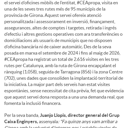
el servei d’oficines mòbils de l’entitat, #CEApropa, visita en
una de les seves tres rutes més de 95 municipis de la
província de Girona. Aquest servei ofereix atenció
personalitzada i assessorament en inversió, finançament,
assegurances, altes de comptes i targetes, retirada i ingrés
d’efectiu i altres gestions operatives com ara transferències o
domiciliacions als usuaris de municipis que no disposen
d’oficina bancària ni de caixer automàtic. Des de la seva
posada en marxa el setembre de 2024 i fins al maig de 2026,
#CEApropa ha registrat un total de 2.616 visites en les tres
rutes per Catalunya, amb la ruta de Girona encapçalant el
rànquing (1.058), seguida de Tarragona (856) i la zona Centre
(702), unes dades que consoliden la implantació territorial de
la iniciativa. La major part dels serveis han estat visites
espontànies, sense necessitat de cita prèvia, fet que evidencia
que aquest servei dona resposta a una una demanda real, que
fomenta la inclusió financera.
Per la seva banda,
Juanjo Llopis, director general del Grup
Caixa Enginyers,
assenyala
: "Fa quinze anys vam arribar a
Girona amb la voluntat d'integrar-nos i establir vincles de