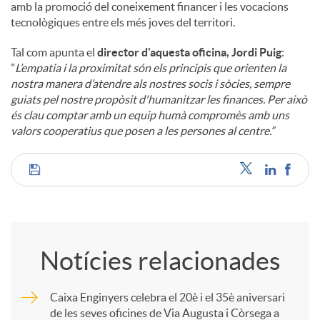
amb la promoció del coneixement financer i les vocacions
tecnològiques entre els més joves del territori.
Tal com apunta el
director d'aquesta oficina, Jordi Puig
:
"
L’empatia i la proximitat són els principis que orienten la
nostra manera d’atendre als nostres socis i sòcies, sempre
guiats pel nostre propòsit d'humanitzar les finances. Per això
és clau comptar amb un equip humà compromès amb uns
valors cooperatius que posen a les persones al centre.”
C
o
Notícies relacionades
m
Caixa Enginyers celebra el 20è i el 35è aniversari
de les seves oficines de Via Augusta i Còrsega a