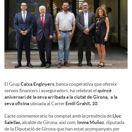
l
s
El Grup
Caixa Enginyers
, banca cooperativa que ofereix
serveis financers i asseguradors, ha celebrat el
quinzè
aniversari de la seva arribada a la ciutat de Girona, a la
seva oficina
ubicada al Carrer
Emili Grahit, 10.
L'acte commemoratiu ha comptat amb la presència de
Lluc
Salellas,
alcalde de Girona, així com,
Imma Muñoz
, diputada
de la Diputació de Girona que han estat acompanyats per