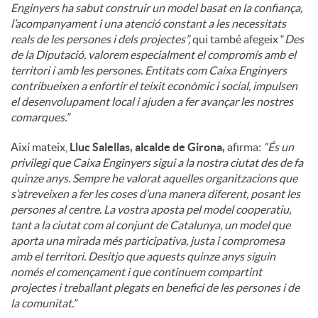
Enginyers ha sabut construir un model basat en la confiança,
l’acompanyament i una atenció constant a les necessitats
reals de les persones i dels projectes”,
qui també afegeix “
Des
de la Diputació, valorem especialment el compromís amb el
territori i amb les persones. Entitats com Caixa Enginyers
contribueixen a enfortir el teixit econòmic i social, impulsen
el desenvolupament local i ajuden a fer avançar les nostres
comarques.”
Així mateix,
Lluc Salellas, alcalde de Girona,
afirma:
“És un
privilegi que Caixa Enginyers sigui a la nostra ciutat des de fa
quinze anys. Sempre he valorat aquelles organitzacions que
s’atreveixen a fer les coses d’una manera diferent, posant les
persones al centre. La vostra aposta pel model cooperatiu,
tant a la ciutat com al conjunt de Catalunya, un model que
aporta una mirada més participativa, justa i compromesa
amb el territori. Desitjo que aquests quinze anys siguin
només el començament i que continuem compartint
projectes i treballant plegats en benefici de les persones i de
la comunitat.”