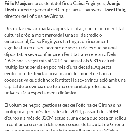
Félix Masjuan
, president del Grup Caixa Enginyers,
Juanjo
Llopis
, director general del Grup Caixa Enginyers i
Jordi Puig
,
director de l'oficina de Girona.
Des de la seva arribada a aquesta ciutat, que té una identitat
cultural pròpia molt marcada i una sòlida tradició
empresarial, Caixa Enginyers ha tingut un increment
significatiu en el seu nombre de socis i sòcies que ha anat
dipositat la seva confiança en l’entitat, any rere any. Dels
1.605 socis registrats al 2014 ha passat als 9.315 actuals,
multiplicant per sis en poc més d’una dècada. Aquesta
evolució reflecteix la consolidació del model de banca
cooperativa que defineix l’entitat i la seva vinculació amb una
capital de província que té una comunitat professional i
universitària especialment dinàmica.
El volum de negoci gestionat des de l'oficina de Girona s'ha
multiplicat per més de sis des del 2014, passant dels 50M
d’euros als més de 320M actuals, una dada que posa en relleu
la confiança creixent dels socis i sòcies de la ciutat de Girona
en la proposta de valor i en la forma diferent que té Caixa