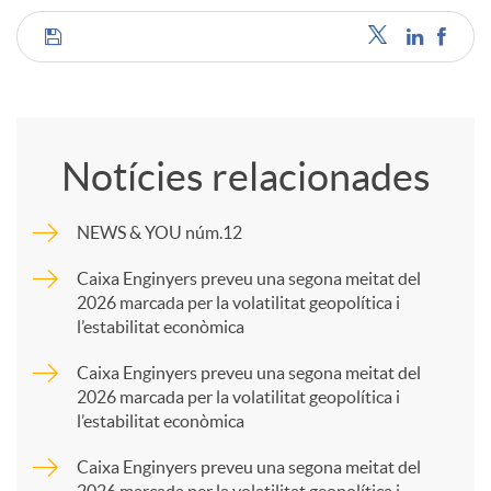
C
o
Notícies relacionades
m
NEWS & YOU núm.12
p
Caixa Enginyers preveu una segona meitat del
2026 marcada per la volatilitat geopolítica i
l’estabilitat econòmica
a
Caixa Enginyers preveu una segona meitat del
2026 marcada per la volatilitat geopolítica i
r
l’estabilitat econòmica
Caixa Enginyers preveu una segona meitat del
t