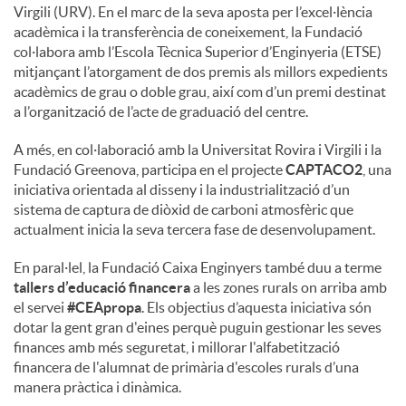
Virgili (URV). En el marc de la seva aposta per l’excel·lència
acadèmica i la transferència de coneixement, la Fundació
col·labora amb l’Escola Tècnica Superior d’Enginyeria (ETSE)
mitjançant l’atorgament de dos premis als millors expedients
acadèmics de grau o doble grau, així com d’un premi destinat
a l’organització de l’acte de graduació del centre.
A més, en col·laboració amb la Universitat Rovira i Virgili i la
Fundació Greenova, participa en el projecte
CAPTACO2
, una
iniciativa orientada al disseny i la industrialització d’un
sistema de captura de diòxid de carboni atmosfèric que
actualment inicia la seva tercera fase de desenvolupament.
En paral·lel, la Fundació Caixa Enginyers també duu a terme
tallers d’educació financera
a les zones rurals on arriba amb
el servei
#CEApropa
. Els objectius d’aquesta iniciativa són
dotar la gent gran d'eines perquè puguin gestionar les seves
finances amb més seguretat, i millorar l'alfabetització
financera de l'alumnat de primària d'escoles rurals d’una
manera pràctica i dinàmica.