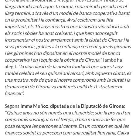
llarga durada amb aquesta ciutat, i una mirada posada en el
llarg termini, a través d’un model de banca cooperativa basat
en la proximitat i la confiança. Avui celebrem una fita
important, els 15 anys mostren que la nostra vinculació amb
els socis i sòcies ha anat creixent, i que hem aconseguit
incrementar el nostre arrelament amb la ciutat de Girona i la
seva província, gràcies a la confiança creixent que els gironins
i les gironines han dipositat en el nostre model de banca
cooperativa i en l’equip de la oficina de Girona.”
També ha
afegit,
“la vinculació de la nostra fundació que aquest any
també celebra el seu quinzè aniversari, amb aquesta ciutat, és
una mostra més de que el nostre compromís amb la ciutat i la
demarcació de Girona va molt més enllà de l’estrictament
financer”.
Segons
Imma Muñoz
,
diputada de la Diputació de Girona
:
“Quinze anys no són només una efemèride; són la prova d’un
compromís sostingut en el temps, d’una manera de fer que
posa sempre les persones al centre. En un context en què les
finances sovint es perceben com una realitat llunyana, Caixa