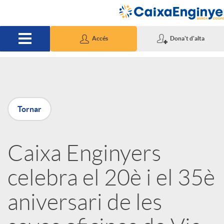
Salta al contingut principal
Accés
Dona't d'alta
P
Tornar
u
Caixa Enginyers
b
celebra el 20è i el 35è
l
aniversari de les
i