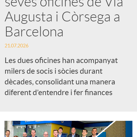
seves oficines de Via
Augusta i Còrsega a
c
Barcelona
a
21.07.2026
d
Les dues oficines han acompanyat
milers de socis i sòcies durant
o
dècades, consolidant una manera
diferent d’entendre i fer finances
r
d
e