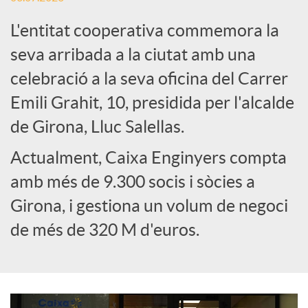
L'entitat cooperativa commemora la
e
seva arribada a la ciutat amb una
celebració a la seva oficina del Carrer
s
Emili Grahit, 10, presidida per l'alcalde
S
de Girona, Lluc Salellas.
Actualment, Caixa Enginyers compta
o
amb més de 9.300 socis i sòcies a
Girona, i gestiona un volum de negoci
c
de més de 320 M d'euros.
i
a