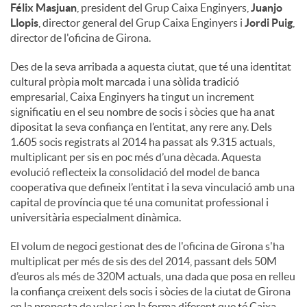
Félix Masjuan
, president del Grup Caixa Enginyers,
Juanjo
Llopis
, director general del Grup Caixa Enginyers i
Jordi Puig
,
director de l'oficina de Girona.
Des de la seva arribada a aquesta ciutat, que té una identitat
cultural pròpia molt marcada i una sòlida tradició
empresarial, Caixa Enginyers ha tingut un increment
significatiu en el seu nombre de socis i sòcies que ha anat
dipositat la seva confiança en l’entitat, any rere any. Dels
1.605 socis registrats al 2014 ha passat als 9.315 actuals,
multiplicant per sis en poc més d’una dècada. Aquesta
evolució reflecteix la consolidació del model de banca
cooperativa que defineix l’entitat i la seva vinculació amb una
capital de província que té una comunitat professional i
universitària especialment dinàmica.
El volum de negoci gestionat des de l'oficina de Girona s'ha
multiplicat per més de sis des del 2014, passant dels 50M
d’euros als més de 320M actuals, una dada que posa en relleu
la confiança creixent dels socis i sòcies de la ciutat de Girona
en la proposta de valor i en la forma diferent que té Caixa