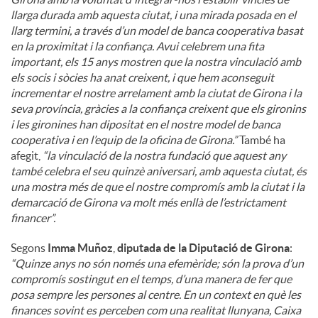
llarga durada amb aquesta ciutat, i una mirada posada en el
llarg termini, a través d’un model de banca cooperativa basat
en la proximitat i la confiança. Avui celebrem una fita
important, els 15 anys mostren que la nostra vinculació amb
els socis i sòcies ha anat creixent, i que hem aconseguit
incrementar el nostre arrelament amb la ciutat de Girona i la
seva província, gràcies a la confiança creixent que els gironins
i les gironines han dipositat en el nostre model de banca
cooperativa i en l’equip de la oficina de Girona.”
També ha
afegit,
“la vinculació de la nostra fundació que aquest any
també celebra el seu quinzè aniversari, amb aquesta ciutat, és
una mostra més de que el nostre compromís amb la ciutat i la
demarcació de Girona va molt més enllà de l’estrictament
financer”.
Segons
Imma Muñoz
,
diputada de la Diputació de Girona
:
“Quinze anys no són només una efemèride; són la prova d’un
compromís sostingut en el temps, d’una manera de fer que
posa sempre les persones al centre. En un context en què les
finances sovint es perceben com una realitat llunyana, Caixa