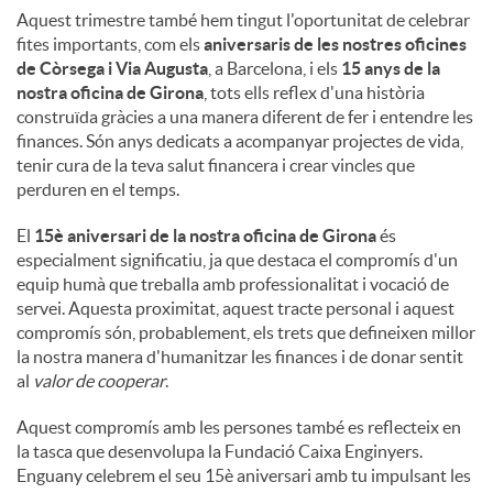
Aquest trimestre també hem tingut l'oportunitat de celebrar
fites importants, com els
aniversaris de les nostres oficines
de Còrsega i Via Augusta
, a Barcelona, ​​i els
15 anys de la
nostra oficina de Girona
, tots ells reflex d'una història
construïda gràcies a una manera diferent de fer i entendre les
finances. Són anys dedicats a acompanyar projectes de vida,
tenir cura de la teva salut financera i crear vincles que
perduren en el temps.
El
15è aniversari de la nostra oficina de Girona
és
especialment significatiu, ja que destaca el compromís d'un
equip humà que treballa amb professionalitat i vocació de
servei. Aquesta proximitat, aquest tracte personal i aquest
compromís són, probablement, els trets que defineixen millor
la nostra manera d'humanitzar les finances i de donar sentit
al
valor de cooperar
.
Aquest compromís amb les persones també es reflecteix en
la tasca que desenvolupa la Fundació Caixa Enginyers.
Enguany celebrem el seu 15è aniversari amb tu impulsant les