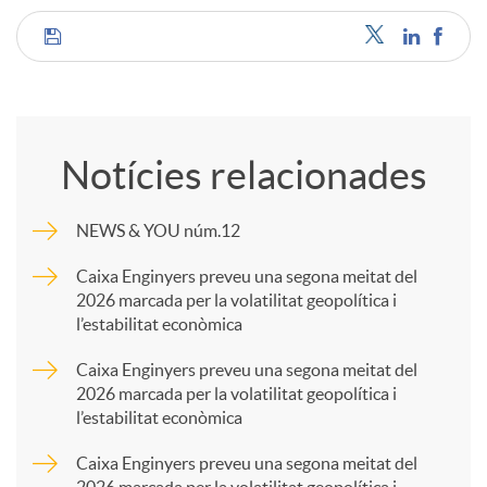
C
o
Notícies relacionades
m
NEWS & YOU núm.12
p
Caixa Enginyers preveu una segona meitat del
2026 marcada per la volatilitat geopolítica i
l’estabilitat econòmica
a
Caixa Enginyers preveu una segona meitat del
2026 marcada per la volatilitat geopolítica i
r
l’estabilitat econòmica
Caixa Enginyers preveu una segona meitat del
t