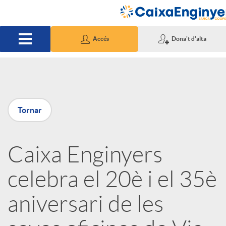
Salta al contingut principal
Accés
Dona't d'alta
P
Tornar
u
Caixa Enginyers
b
celebra el 20è i el 35è
l
aniversari de les
i