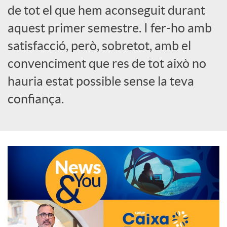
de tot el que hem aconseguit durant
o
aquest primer semestre. I fer-ho amb
c
satisfacció, però, sobretot, amb el
convenciment que res de tot això no
i
hauria estat possible sense la teva
confiança.
a
l
s