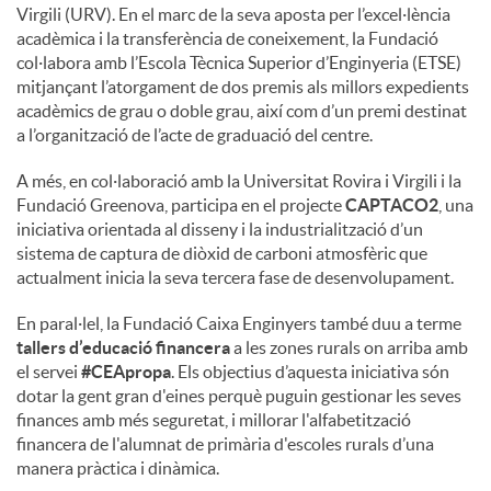
Virgili (URV). En el marc de la seva aposta per l’excel·lència
acadèmica i la transferència de coneixement, la Fundació
col·labora amb l’Escola Tècnica Superior d’Enginyeria (ETSE)
mitjançant l’atorgament de dos premis als millors expedients
acadèmics de grau o doble grau, així com d’un premi destinat
a l’organització de l’acte de graduació del centre.
A més, en col·laboració amb la Universitat Rovira i Virgili i la
Fundació Greenova, participa en el projecte
CAPTACO2
, una
iniciativa orientada al disseny i la industrialització d’un
sistema de captura de diòxid de carboni atmosfèric que
actualment inicia la seva tercera fase de desenvolupament.
En paral·lel, la Fundació Caixa Enginyers també duu a terme
tallers d’educació financera
a les zones rurals on arriba amb
el servei
#CEApropa
. Els objectius d’aquesta iniciativa són
dotar la gent gran d'eines perquè puguin gestionar les seves
finances amb més seguretat, i millorar l'alfabetització
financera de l'alumnat de primària d'escoles rurals d’una
manera pràctica i dinàmica.