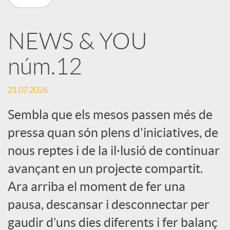
X
NEWS & YOU
a
núm.12
r
21.07.2026
x
Sembla que els mesos passen més de
pressa quan són plens d'iniciatives, de
e
nous reptes i de la il·lusió de continuar
avançant en un projecte compartit.
s
Ara arriba el moment de fer una
pausa, descansar i desconnectar per
S
gaudir d’uns dies diferents i fer balanç