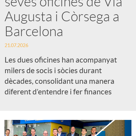
seves oficines de Via
Augusta i Còrsega a
c
Barcelona
a
21.07.2026
d
Les dues oficines han acompanyat
milers de socis i sòcies durant
o
dècades, consolidant una manera
diferent d’entendre i fer finances
r
d
e