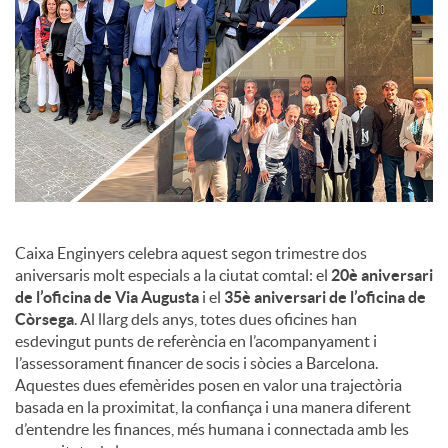
c
o
n
t
Caixa Enginyers celebra aquest segon trimestre dos
aniversaris molt especials a la ciutat comtal: el
20è aniversari
de l’oficina de Via Augusta
i el
35è aniversari de l’oficina de
i
Còrsega
. Al llarg dels anys, totes dues oficines han
esdevingut punts de referència en l’acompanyament i
n
l’assessorament financer de socis i sòcies a Barcelona.
Aquestes dues efemèrides posen en valor una trajectòria
basada en la proximitat, la confiança i una manera diferent
g
d’entendre les finances, més humana i connectada amb les