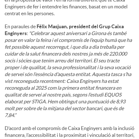
Enginyers de fer i entendre les finances, basat en un model
centrat en les persones.
En paraules de
Félix Masjuan, president del Grup Caixa
Enginyers
:
"
Celebrar aquest aniversari a Girona és també
posar en valor la feina i el compromís de l’equip humà que ha
fet possible aquest recorregut, i que dia a dia treballa per
cuidar de la salut financera dels nostres ja més de 220.000
socis i sòcies que tenim arreu del territori. El seu tracte
proper i de qualitat, la seva professionalitat i la seva vocació
de servei són l’essència d’aquesta entitat. Aquesta tasca s’ha
vist reconeguda recentment: Caixa Enginyers ha estat
reconeguda al 2025 com la primera entitat financera en
qualitat de servei al nostre país, segons l’estudi EQUOS
elaborat per STIGA. Hem obtingut una puntuació de 8,93
molt per sobre de la mitjana del sector bancari, que és de
7,84.”
D’acord amb el compromís de Caixa Enginyers amb la inclusió
financera, l’accessibilitat i la proximitat i vinculació al territori,