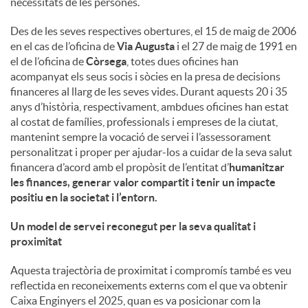
necessitats de les persones.
u
Des de les seves respectives obertures, el 15 de maig de 2006
en el cas de l’oficina de
Via Augusta
i el 27 de maig de 1991 en
el de l’oficina de
Còrsega
, totes dues oficines han
t
acompanyat els seus socis i sòcies en la presa de decisions
financeres al llarg de les seves vides. Durant aquests 20 i 35
anys d’història, respectivament, ambdues oficines han estat
s
al costat de famílies, professionals i empreses de la ciutat,
mantenint sempre la vocació de servei i l’assessorament
personalitzat i proper per ajudar-los a cuidar de la seva salut
financera d’acord amb el propòsit de l’entitat d’
humanitzar
les finances, generar valor compartit i tenir un impacte
positiu en la societat i l’entorn
.
Un model de servei reconegut per la seva qualitat i
proximitat
Aquesta trajectòria de proximitat i compromís també es veu
reflectida en reconeixements externs com el que va obtenir
Caixa Enginyers el 2025, quan es va posicionar com la