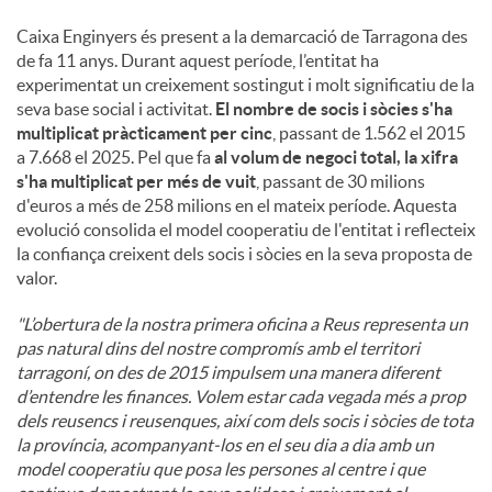
Caixa Enginyers és present a la demarcació de Tarragona des
de fa 11 anys. Durant aquest període, l’entitat ha
experimentat un creixement sostingut i molt significatiu de la
seva base social i activitat.
El nombre de socis i sòcies s'ha
multiplicat pràcticament per cinc
, passant de 1.562 el 2015
a 7.668 el 2025. Pel que fa
al volum de negoci total, la xifra
s'ha multiplicat per més de vuit
, passant de 30 milions
d'euros a més de 258 milions en el mateix període. Aquesta
evolució consolida el model cooperatiu de l'entitat i reflecteix
la confiança creixent dels socis i sòcies en la seva proposta de
valor.
"L’obertura de la nostra primera oficina a Reus representa un
pas natural dins del nostre compromís amb el territori
tarragoní, on des de 2015 impulsem una manera diferent
d’entendre les finances. Volem estar cada vegada més a prop
dels reusencs i reusenques, així com dels socis i sòcies de tota
la província, acompanyant-los en el seu dia a dia amb un
model cooperatiu que posa les persones al centre i que