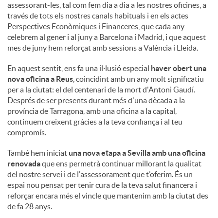
assessorant-les, tal com fem dia a dia a les nostres oficines, a
través de tots els nostres canals habituals i en els actes
Perspectives Econòmiques i Financeres, que cada any
celebrem al gener i al juny a Barcelona i Madrid, i que aquest
mes de juny hem reforçat amb sessions a València i Lleida.
En aquest sentit, ens fa una il·lusió especial
haver obert una
nova oficina a Reus
, coincidint amb un any molt significatiu
per a la ciutat: el del centenari de la mort d'Antoni Gaudí.
Després de ser presents durant més d'una dècada a la
província de Tarragona, amb una oficina a la capital,
continuem creixent gràcies a la teva confiança i al teu
compromís.
També hem iniciat
una nova etapa a Sevilla amb una oficina
renovada
que ens permetrà continuar millorant la qualitat
del nostre servei i de l'assessorament que t’oferim. És un
espai nou pensat per tenir cura de la teva salut financera i
reforçar encara més el vincle que mantenim amb la ciutat des
de fa 28 anys.