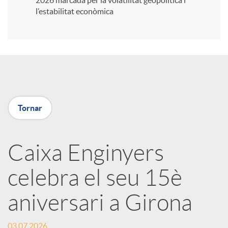
2026 marcada per la volatilitat geopolítica i
l’estabilitat econòmica
i
r
a
Tornar
X
Caixa Enginyers
a
celebra el seu 15è
r
aniversari a Girona
x
03.07.2026