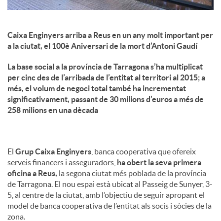
Caixa Enginyers arriba a Reus en un any molt important per
a la ciutat, el 100è Aniversari de la mort d’Antoni Gaudí
La base social a la província de Tarragona s’ha multiplicat
per cinc des de l’arribada de l’entitat al territori al 2015; a
més, el volum de negoci total també ha incrementat
significativament, passant de 30 milions d’euros a més de
258 milions en una dècada
El
Grup Caixa Enginyers
, banca cooperativa que ofereix
serveis financers i asseguradors,
ha obert la seva primera
oficina a Reus,
la segona ciutat més poblada de la província
de Tarragona. El nou espai està ubicat al Passeig de Sunyer, 3-
5, al centre de la ciutat, amb l’objectiu de seguir apropant el
model de banca cooperativa de l’entitat als socis i sòcies de la
zona.