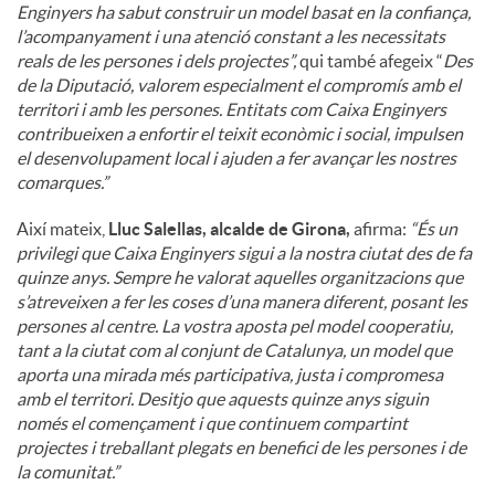
Enginyers ha sabut construir un model basat en la confiança,
l’acompanyament i una atenció constant a les necessitats
reals de les persones i dels projectes”,
qui també afegeix “
Des
de la Diputació, valorem especialment el compromís amb el
territori i amb les persones. Entitats com Caixa Enginyers
contribueixen a enfortir el teixit econòmic i social, impulsen
el desenvolupament local i ajuden a fer avançar les nostres
comarques.”
Així mateix,
Lluc Salellas, alcalde de Girona,
afirma:
“És un
privilegi que Caixa Enginyers sigui a la nostra ciutat des de fa
quinze anys. Sempre he valorat aquelles organitzacions que
s’atreveixen a fer les coses d’una manera diferent, posant les
persones al centre. La vostra aposta pel model cooperatiu,
tant a la ciutat com al conjunt de Catalunya, un model que
aporta una mirada més participativa, justa i compromesa
amb el territori. Desitjo que aquests quinze anys siguin
només el començament i que continuem compartint
projectes i treballant plegats en benefici de les persones i de
la comunitat.”