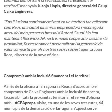
continua demostrant la seva solidesa i creixement al
territori”,
assenyala
Juanjo Llopis, director general del Grup
Caixa Enginyers
.
“Ens il·lusiona continuar creixent en un territori tan rellevant
com Reus, una ciutat dinàmica, emprenedora i reconeguda
arreu del món per ser el bressol d’Antoni Gaudí. Ho fem
mantenint l’essència del nostre model cooperatiu, basat en la
proximitat, l’assessorament personalitzat i la generació de
valor compartit per als nostres socis i sòcies",
apunta Joan
Roca, director de la nova oficina.
Compromís amb la inclusió financera i el territori
A més de la oficina a Tarragona i a Reus, i d’acord amb el
compromís de Caixa Enginyers amb la inclusió financera,
l’accessibilitat i la proximitat territorial, el servei d’oficina
mòbil,
#CEApropa
, visita, en una de les seves tres rutes, 64
municipis de la demarcació de Tarragona. Aquest servei