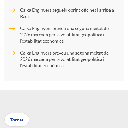
Caixa Enginyers segueix obrint oficines i arriba a
a
Reus
Caixa Enginyers preveu una segona meitat del
r
2026 marcada per la volatilitat geopolítica i
l’estabilitat econòmica
t
Caixa Enginyers preveu una segona meitat del
2026 marcada per la volatilitat geopolítica i
l’estabilitat econòmica
i
r
a
Tornar
X