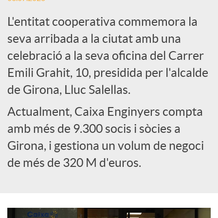
L'entitat cooperativa commemora la
e
seva arribada a la ciutat amb una
celebració a la seva oficina del Carrer
s
Emili Grahit, 10, presidida per l'alcalde
S
de Girona, Lluc Salellas.
Actualment, Caixa Enginyers compta
o
amb més de 9.300 socis i sòcies a
Girona, i gestiona un volum de negoci
c
de més de 320 M d'euros.
i
a