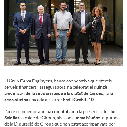
l
s
El Grup
Caixa Enginyers
, banca cooperativa que ofereix
serveis financers i asseguradors, ha celebrat el
quinzè
aniversari de la seva arribada a la ciutat de Girona, a la
seva oficina
ubicada al Carrer
Emili Grahit, 10.
L'acte commemoratiu ha comptat amb la presència de
Lluc
Salellas,
alcalde de Girona, així com,
Imma Muñoz
, diputada
de la Diputació de Girona que han estat acompanyats per