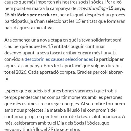
causes que més importen als nostres socis i sòcies. Per això
hem posat en marxa la campanya de
crowdfunding
«
15 anys,
15 històries per escriure»
, per a la qual, després d'un procés
participatiu, ja s'han seleccionat les 15 entitats que formaran
part d'aquesta iniciativa.
Ara comença una nova etapa en què la teva solidaritat serà
clau perquè aquestes 15 entitats puguin continuar
desenvolupant la seva tasca i arribar encara més lluny. Et
convido a
descobrir les causes seleccionades
i a participar en
aquesta campanya. Pots fer l'aportació que vulguis durant
tot el 2026. Cada aportació compta. Gràcies per col·laborar-
hi!
Espero que gaudeixis d'unes bones vacances i que trobis
temps per descansar, compartir moments amb les persones
que més estimes i recarregar energies. Al setembre tornarem
amb nous projectes, la mateixa il·lusió i el compromís de
continuar prop teu per tenir cura de la teva salut financera. A
més, celebrarem amb tu el Dia dels Socis i Sòcies, que
enguany tindrà lloc el 29 de setembre.