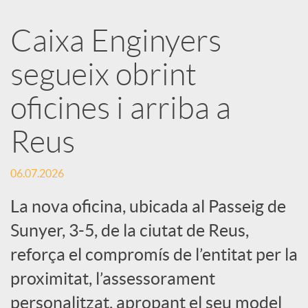
a
Caixa Enginyers
segueix obrint
r
oficines i arriba a
x
Reus
e
06.07.2026
s
La nova oficina, ubicada al Passeig de
Sunyer, 3-5, de la ciutat de Reus,
S
reforça el compromís de l’entitat per la
proximitat, l’assessorament
o
personalitzat, apropant el seu model