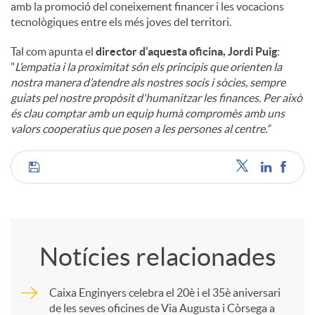
amb la promoció del coneixement financer i les vocacions
tecnològiques entre els més joves del territori.
Tal com apunta el
director d'aquesta oficina, Jordi Puig
:
"
L’empatia i la proximitat són els principis que orienten la
nostra manera d’atendre als nostres socis i sòcies, sempre
guiats pel nostre propòsit d'humanitzar les finances. Per això
és clau comptar amb un equip humà compromès amb uns
valors cooperatius que posen a les persones al centre.”
C
o
Notícies relacionades
m
Caixa Enginyers celebra el 20è i el 35è aniversari
de les seves oficines de Via Augusta i Còrsega a