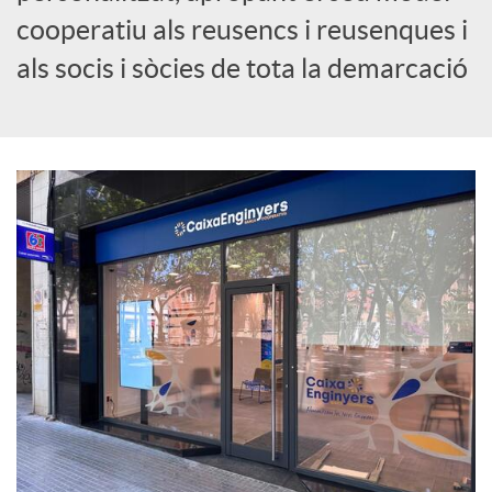
cooperatiu als reusencs i reusenques i
c
als socis i sòcies de tota la demarcació
i
a
l
s