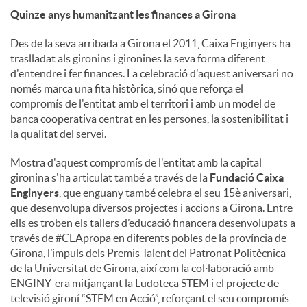
Quinze anys humanitzant les finances a Girona
Des de la seva arribada a Girona el 2011, Caixa Enginyers ha
traslladat als gironins i gironines la seva forma diferent
d'entendre i fer finances. La celebració d'aquest aniversari no
només marca una fita històrica, sinó que reforça el
compromís de l'entitat amb el territori i amb un model de
banca cooperativa centrat en les persones, la sostenibilitat i
la qualitat del servei.
Mostra d'aquest compromís de l'entitat amb la capital
gironina s'ha articulat també a través de la
Fundació Caixa
Enginyers
, que enguany també celebra el seu 15è aniversari,
que desenvolupa diversos projectes i accions a Girona. Entre
ells es troben els tallers d’educació financera desenvolupats a
través de #CEApropa en diferents pobles de la província de
Girona, l’impuls dels Premis Talent del Patronat Politècnica
de la Universitat de Girona, així com la col·laboració amb
ENGINY-era mitjançant la Ludoteca STEM i el projecte de
televisió gironí “STEM en Acció”, reforçant el seu compromís