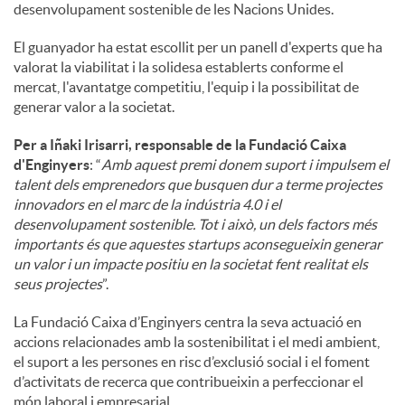
desenvolupament sostenible de les Nacions Unides.
El guanyador ha estat escollit per un panell d'experts que ha
valorat la viabilitat i la solidesa establerts conforme el
mercat, l'avantatge competitiu, l'equip i la possibilitat de
generar valor a la societat.
Per a Iñaki Irisarri, responsable de la Fundació Caixa
d'Enginyers
: “
Amb aquest premi donem suport i impulsem el
talent dels emprenedors que busquen dur a terme projectes
innovadors en el marc de la indústria 4.0 i el
desenvolupament sostenible. Tot i això, un dels factors més
importants és que aquestes startups aconsegueixin generar
un valor i un impacte positiu en la societat fent realitat els
seus projectes
”.
La Fundació Caixa d’Enginyers centra la seva actuació en
accions relacionades amb la sostenibilitat i el medi ambient,
el suport a les persones en risc d’exclusió social i el foment
d’activitats de recerca que contribueixin a perfeccionar el
món laboral i empresarial.