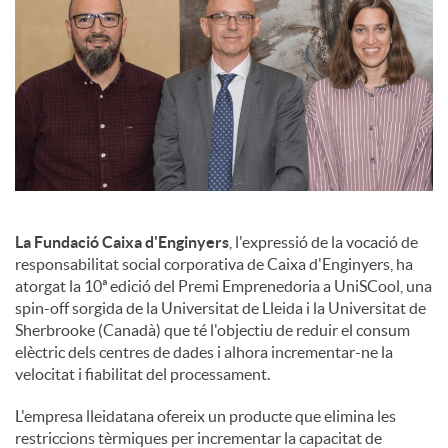
c
o
n
t
La Fundació Caixa d'Enginyers
, l'expressió de la vocació de
responsabilitat social corporativa de Caixa d'Enginyers, ha
atorgat la 10ª edició del Premi Emprenedoria a UniSCool, una
i
spin-off sorgida de la Universitat de Lleida i la Universitat de
Sherbrooke (Canadà) que té l'objectiu de reduir el consum
elèctric dels centres de dades i alhora incrementar-ne la
n
velocitat i fiabilitat del processament.
L'empresa lleidatana ofereix un producte que elimina les
g
restriccions tèrmiques per incrementar la capacitat de