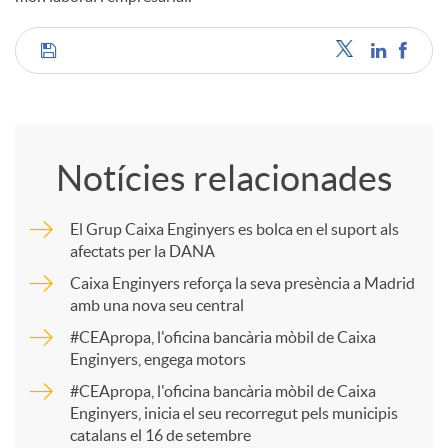
C
o
Notícies relacionades
m
El Grup Caixa Enginyers es bolca en el suport als
afectats per la DANA
p
Caixa Enginyers reforça la seva presència a Madrid
amb una nova seu central
a
#CEApropa, l'oficina bancària mòbil de Caixa
Enginyers, engega motors
r
#CEApropa, l'oficina bancària mòbil de Caixa
Enginyers, inicia el seu recorregut pels municipis
catalans el 16 de setembre