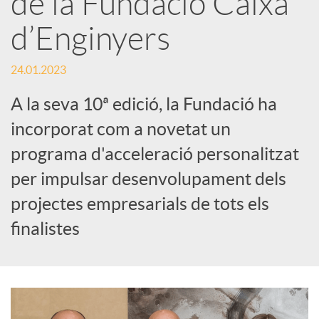
de la Fundació Caixa
d’Enginyers
c
24.01.2023
a
A la seva 10ª edició, la Fundació ha
d
incorporat com a novetat un
programa d'acceleració personalitzat
o
per impulsar desenvolupament dels
projectes empresarials de tots els
r
finalistes
d
e