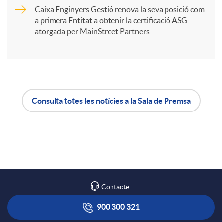
t
Caixa Enginyers Gestió renova la seva posició com
a primera Entitat a obtenir la certificació ASG
i
atorgada per MainStreet Partners
r
a
Consulta totes les notícies a la Sala de Premsa
A
B
X
p
o
a
l
t
Contacte
r
i
ó
900 300 321