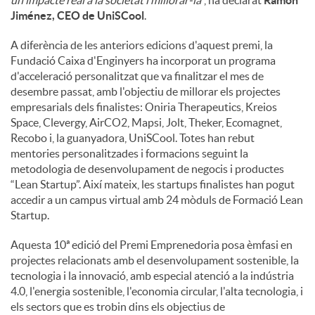
un impacte real a la societat i millorar-la
”, ha declarat
Ramón
Jiménez, CEO de UniSCool
.
A diferència de les anteriors edicions d'aquest premi, la
Fundació Caixa d'Enginyers ha incorporat un programa
d'acceleració personalitzat que va finalitzar el mes de
desembre passat, amb l'objectiu de millorar els projectes
empresarials dels finalistes: Oniria Therapeutics, Kreios
Space, Clevergy, AirCO2, Mapsi, Jolt, Theker, Ecomagnet,
Recobo i, la guanyadora, UniSCool. Totes han rebut
mentories personalitzades i formacions seguint la
metodologia de desenvolupament de negocis i productes
“Lean Startup”. Així mateix, les startups finalistes han pogut
accedir a un campus virtual amb 24 mòduls de Formació Lean
Startup.
Aquesta 10ª edició del Premi Emprenedoria posa èmfasi en
projectes relacionats amb el desenvolupament sostenible, la
tecnologia i la innovació, amb especial atenció a la indústria
4.0, l'energia sostenible, l'economia circular, l'alta tecnologia, i
els sectors que es trobin dins els objectius de