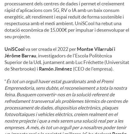
processament dels centres de dades i permet el creixement
ràpid d'aplicacions com 5G, RV o IA amb un baix consum
u
energètic, alt rendiment i espai reduït de forma sostenible i
respectuosa amb el medi ambient. UniSCool ha rebut una
dotació econòmica de 15.000€ per impulsar i desenvolupar el
t
seu projecte.
UniSCool
va ser creada el 2022 per
Montse Vilarrubí i
s
Jérôme Barrau
, investigadors de l'Escola Politècnica
Superior de la UdL juntament amb Luc Fréchette (Universitat
de Sherbrooke) i
Ramón Jiménez
(CEO de l'empresa).
“
És tot un orgull haver estat guardonats amb el Premi
Emprenedoria, sens dubte, el reconeixement a tota la nostra
feina. Busquem convertir-nos en la solució referent de
refredament transversal als problemes tèrmics de centres de
processament de dades, dispositius electrònics, plaques
fotovoltaiques i vehicles elèctrics, creiem realment en el
nostre projecte i que a més serem una solució real per a les
empreses. A més, és tot un orgull per a nosaltres poder tenir