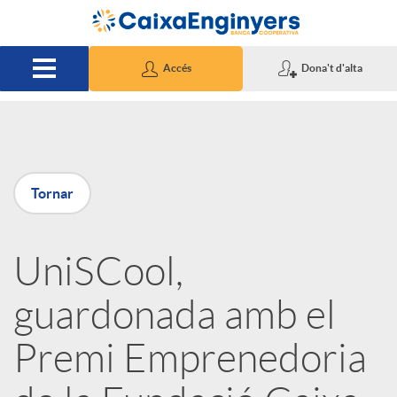
Salta al contingut principal
Accés
Dona't d'alta
P
Tornar
u
UniSCool,
b
guardonada amb el
l
Premi Emprenedoria
i