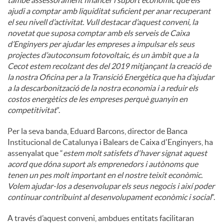
ajudi a comptar amb liquiditat suficient per anar recuperant
el seu nivell d’activitat. Vull destacar d’aquest conveni, la
novetat que suposa comptar amb els serveis de Caixa
d’Enginyers per ajudar les empreses a impulsar els seus
projectes d’autoconsum fotovoltaic, és un àmbit que a la
Cecot estem recolzant des del 2019 mitjançant la creació de
la nostra Oficina per a la Transició Energètica que ha d’ajudar
a la descarbonització de la nostra economia i a reduir els
costos energètics de les empreses perquè guanyin en
competitivitat
”.
Per la seva banda, Eduard Barcons, director de Banca
Institucional de Catalunya i Balears de Caixa d'Enginyers, ha
assenyalat que “
estem molt satisfets d'haver signat aquest
acord que dóna suport als emprenedors i autònoms que
tenen un pes molt important en el nostre teixit econòmic.
Volem ajudar-los a desenvolupar els seus negocis i així poder
continuar contribuint al desenvolupament econòmic i social
”.
A través d’aquest conveni, ambdues entitats facilitaran