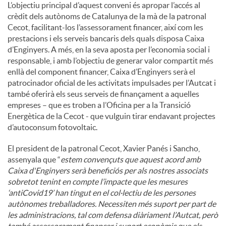
L’objectiu principal d’aquest conveni és apropar l’accés al
crèdit dels autònoms de Catalunya de la mà de la patronal
u
Cecot, facilitant-los l’assessorament financer, així com les
prestacions i els serveis bancaris dels quals disposa Caixa
d’Enginyers. A més, en la seva aposta per l’economia social i
t
responsable, i amb l’objectiu de generar valor compartit més
enllà del component financer, Caixa d’Enginyers serà el
patrocinador oficial de les activitats impulsades per l’Autcat i
s
també oferirà els seus serveis de finançament a aquelles
empreses – que es troben a l’Oficina per a la Transició
Energètica de la Cecot - que vulguin tirar endavant projectes
d’autoconsum fotovoltaic.
El president de la patronal Cecot, Xavier Panés i Sancho,
assenyala que “
estem convençuts que aquest acord amb
Caixa d'Enginyers serà beneficiós per als nostres associats
sobretot tenint en compte l’impacte que les mesures
‘antiCovid19’ han tingut en el col·lectiu de les persones
autònomes treballadores. Necessiten més suport per part de
les administracions, tal com defensa diàriament l’Autcat, però
també assessorament financer i suport econòmic que els