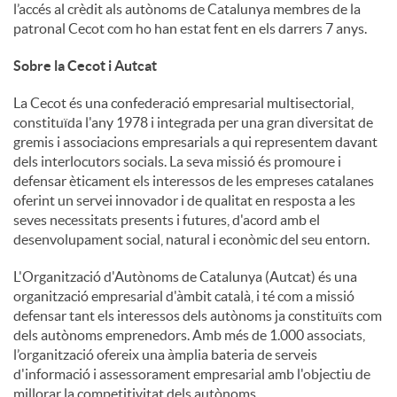
l’accés al crèdit als autònoms de Catalunya membres de la
patronal Cecot com ho han estat fent en els darrers 7 anys.
Sobre la Cecot i Autcat
La Cecot és una confederació empresarial multisectorial,
constituïda l'any 1978 i integrada per una gran diversitat de
gremis i associacions empresarials a qui representem davant
dels interlocutors socials. La seva missió és promoure i
defensar èticament els interessos de les empreses catalanes
oferint un servei innovador i de qualitat en resposta a les
seves necessitats presents i futures, d'acord amb el
desenvolupament social, natural i econòmic del seu entorn.
L'Organització d'Autònoms de Catalunya (Autcat) és una
organització empresarial d'àmbit català, i té com a missió
defensar tant els interessos dels autònoms ja constituïts com
dels autònoms emprenedors. Amb més de 1.000 associats,
l’organització ofereix una àmplia bateria de serveis
d'informació i assessorament empresarial amb l'objectiu de
millorar la competitivitat dels autònoms.