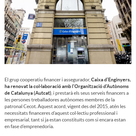
c
o
n
t
El grup cooperatiu financer i assegurador,
Caixa d’Enginyers,
ha renovat la col·laboració amb l’Organització d’Autònoms
i
de Catalunya (Autcat)
, i prestarà els seus serveis financers a
les persones treballadores autònomes membres de la
patronal Cecot. Aquest acord, vigent des del 2015, atén les
n
necessitats financeres d’aquest col·lectiu professional i
empresarial, tant si ja estan constituïts com si encara estan
en fase d’emprenedoria.
g