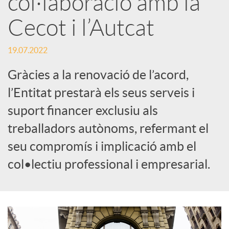
col·laboració amb la
Cecot i l’Autcat
c
19.07.2022
a
Gràcies a la renovació de l’acord,
d
l’Entitat prestarà els seus serveis i
suport financer exclusiu als
o
treballadors autònoms, refermant el
seu compromís i implicació amb el
r
col•lectiu professional i empresarial.
d
e