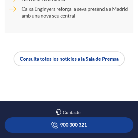
t
Caixa Enginyers reforça la seva presència a Madrid
amb una nova seu central
i
r
a
Consulta totes les notícies a la Sala de Premsa
A
B
X
p
o
a
l
t
Contacte
r
i
ó
900 300 321