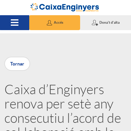
Salta al contingut principal
Accés
Dona't d'alta
P
Tornar
u
Caixa d’Enginyers
b
renova per setè any
l
consecutiu l’acord de
i