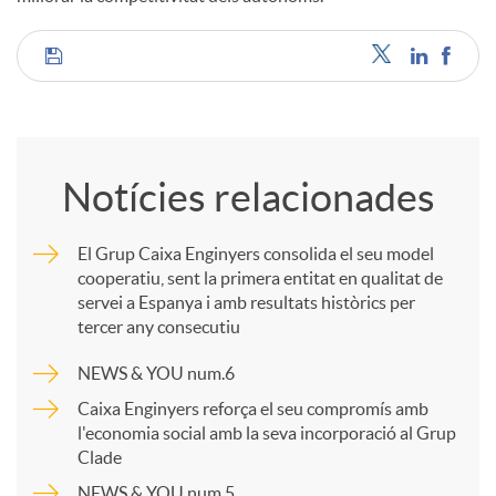
C
o
Notícies relacionades
m
El Grup Caixa Enginyers consolida el seu model
cooperatiu, sent la primera entitat en qualitat de
p
servei a Espanya i amb resultats històrics per
tercer any consecutiu
a
NEWS & YOU num.6
Caixa Enginyers reforça el seu compromís amb
r
l'economia social amb la seva incorporació al Grup
Clade
NEWS & YOU num.5