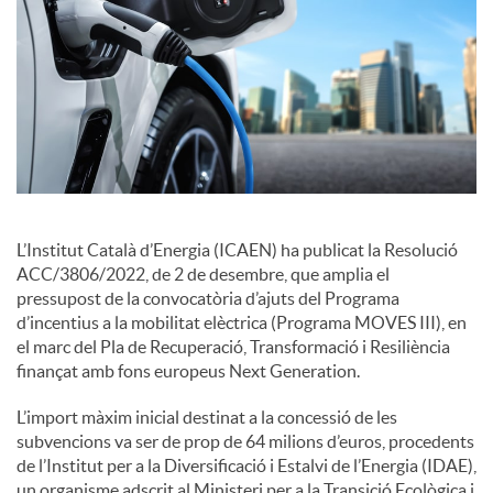
c
o
n
L’Institut Català d’Energia (ICAEN) ha publicat la Resolució
t
ACC/3806/2022, de 2 de desembre, que amplia el
pressupost de la convocatòria d’ajuts del Programa
d’incentius a la mobilitat elèctrica (Programa MOVES III), en
i
el marc del Pla de Recuperació, Transformació i Resiliència
finançat amb fons europeus Next Generation.
n
L’import màxim inicial destinat a la concessió de les
subvencions va ser de prop de 64 milions d’euros, procedents
de l’Institut per a la Diversificació i Estalvi de l’Energia (IDAE),
g
un organisme adscrit al Ministeri per a la Transició Ecològica i