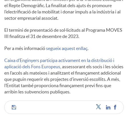
el Repte Demogràfic. La finalitat dels ajuts és promoure
l’electrificació de la mobilitat i donar impuls a la indústria i al
u
sector empresarial associat.
El termini de presentació de sol·licituds al Programa MOVES
t
III finalitza el 31 de desembre de 2023.
Per a més informació
segueix aquest enllaç
.
s
Caixa d’Enginyers participa activament en la distribució i
aplicació dels Fons Europeus
, assessorant els socis i les sòcies
en l’accés als mateixos i analitzant el finançament addicional
que puguin requerir els projectes d’inversió escollits. A més,
l’Entitat també proporciona finançament previ fins que
arribin les subvencions publiques.
C