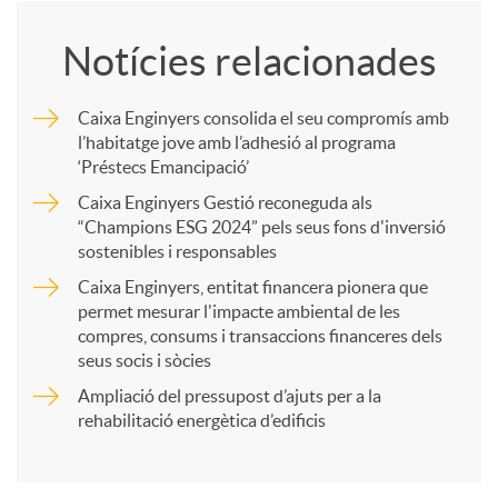
o
Notícies relacionades
m
Caixa Enginyers consolida el seu compromís amb
l’habitatge jove amb l’adhesió al programa
p
‘Préstecs Emancipació’
Caixa Enginyers Gestió reconeguda als
a
“Champions ESG 2024” pels seus fons d'inversió
sostenibles i responsables
Caixa Enginyers, entitat financera pionera que
r
permet mesurar l'impacte ambiental de les
compres, consums i transaccions financeres dels
t
seus socis i sòcies
Ampliació del pressupost d’ajuts per a la
rehabilitació energètica d’edificis
i