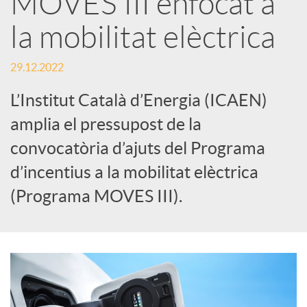
MOVES III enfocat a
la mobilitat elèctrica
c
29.12.2022
a
L’Institut Català d’Energia (ICAEN)
d
amplia el pressupost de la
convocatòria d’ajuts del Programa
o
d’incentius a la mobilitat elèctrica
(Programa MOVES III).
r
d
e