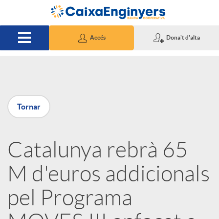
Salta al contingut principal
Accés
Dona't d'alta
P
Tornar
u
Catalunya rebrà 65
b
M d'euros addicionals
l
pel Programa
i