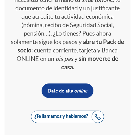
l
r
a
n
documento de identidad y un justificante
g
i
i
que acredite tu actividad económica
s
e
(nómina, recibo de Seguridad Social,
e
pensión…). ¿Lo tienes? Pues ahora
c
r
m
abre tu Pack de
solamente sigue los pasos y
s
n
socio
: cuenta corriente, tarjeta y Banca
a
c
sin moverte de
u
ONLINE en un
pis pas
y
a
casa
.
i
c
u
s
n
u
Date de alta
online
i
e
L
l
i
m
o
n
i
B
a
¿Te llamamos y hablamos?
d
l