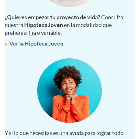
e
i
b
¿Quieres empezar tu proyecto de vida?
Consulta
nuestra
Hipoteca Joven
en la modalidad que
d
l
prefieras: fija o variable.
Ver la Hipoteca Joven
o
e
f
s
i
l
n
a
a
n
Y si lo que necesitas es una ayuda para lograr todo