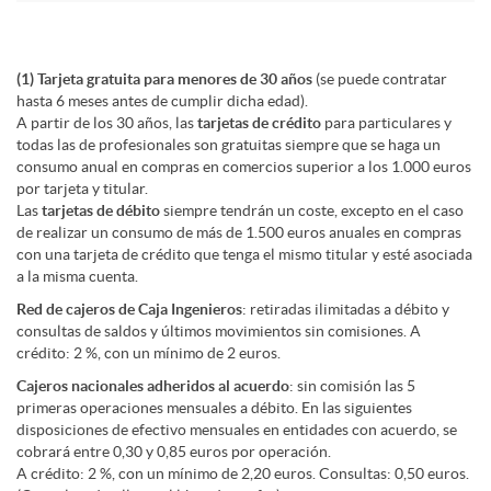
n
t
g
o
n
a
a
D
e
a
h
t
d
(1) Tarjeta gratuita para menores de 30 años
(se puede contratar
d
hasta 6 meses antes de cumplir dicha edad).
n
i
s
O
A partir de los 30 años, las
tarjetas de crédito
para particulares y
t
o
i
todas las de profesionales son gratuitas siempre que se haga un
a
consumo anual en compras en comercios superior a los 1.000 euros
d
por tarjeta y titular.
s
a
n
b
n
n
Las
tarjetas de débito
siempre tendrán un coste, excepto en el caso
s
de realizar un consumo de más de 1.500 euros anuales en compras
i
con una tarjeta de crédito que tenga el mismo titular y esté asociada
c
n
l
o
e
a la misma cuenta.
g
Red de cajeros de Caja Ingenieros
: retiradas ilimitadas a débito y
n
consultas de saldos y últimos movimientos sin comisiones. A
l
i
i
x
s
J
crédito: 2 %, con un mínimo de 2 euros.
Cajeros nacionales adheridos al acuerdo
: sin comisión las 5
g
a
d
n
primeras operaciones mensuales a débito. En las siguientes
a
-
o
disposiciones de efectivo mensuales en entidades con acuerdo, se
cobrará entre 0,30 y 0,85 euros por operación.
J
A crédito: 2 %, con un mínimo de 2,20 euros. Consultas: 0,50 euros.