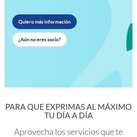
t
i
o
Quiero más información
c
b
¿Aún no eres socio?
a
a
c
n
i
n
A
C
o
PARA QUE EXPRIMAS AL MÁXIMO
TU DÍA A DÍA
e
p
o
n
Aprovecha los servicios que te