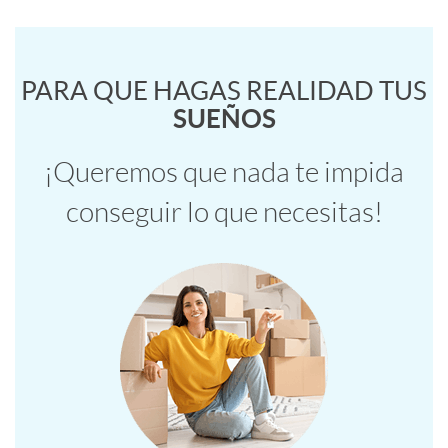
o
s
r
C
PARA QUE HAGAS REALIDAD TUS
e
SUEÑOS
r
o
w
¡Queremos que nada te impida
i
conseguir lo que necesitas!
n
e
e
t
r
n
e
e
t
n
a