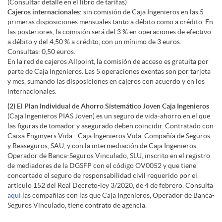
i
a
e
l
T
v
(Consultar detalle en el libro de tarifas)
Cajeros internacionales
: sin comisión de Caja Ingenieros en las 5
o
primeras disposiciones mensuales tanto a débito como a crédito. En
m
d
H
t
e
e
las posteriores, la comisión será del 3 % en operaciones de efectivo
a débito y del 4,50 % a crédito, con un mínimo de 3 euros.
v
Consultas: 0,50 euros.
e
a
a
a
l
En la red de cajeros Allpoint, la comisión de acceso es gratuita por
n
parte de Caja Ingenieros. Las 5 operaciones exentas son por tarjeta
e
y mes, sumando las disposiciones en cajeros con acuerdo y en los
r
z
s
o
internacionales.
l
e
(2) El Plan Individual de Ahorro Sistemático Joven Caja Ingenieros
n
(Caja Ingenieros PIAS Joven) es un seguro de vida-ahorro en el que
l
t
n
a
las figuras de tomador y asegurado deben coincidir. Contratado con
s
Caixa Enginyers Vida - Caja Ingenieros Vida, Compañía de Seguros
e
y Reaseguros, SAU, y con la intermediación de Caja Ingenieros,
a
e
l
Operador de Banca-Seguros Vinculado, SLU, inscrito en el registro
m
de mediadores de la DGSFP con el código OV0052 y que tiene
concertado el seguro de responsabilidad civil requerido por el
s
n
s
artículo 152 del Real Decreto-ley 3/2020, de 4 de febrero. Consulta
i
a
aquí
las compañías con las que Caja Ingenieros, Operador de Banca-
Seguros Vinculado, tiene contrato de agencia.