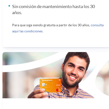
s
n
j
d
Sin comisión de mantenimiento hasta los 30
años.
r
e
o
a
Para que siga siendo gratuita a partir de los 30 años,
consulta
e
aquí las condiciones.
s
v
s
s
a
e
p
n
n
o
i
e
n
d
s