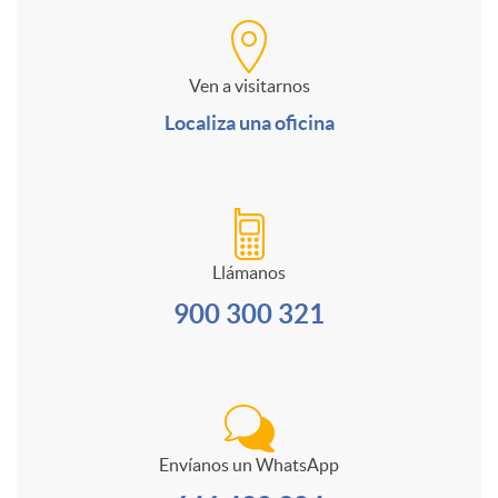
u
n
a
o
l
Ven a visitarnos
i
n
r
Localiza una oficina
t
d
a
m
i
a
l
u
i
Llámanos
900 300 321
d
e
l
d
a
s
a
i
c
s
Envíanos un WhatsApp
r