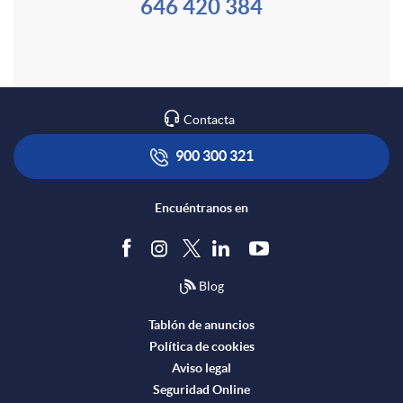
o
646 420 384
o
i
m
n
o
a
Contacta
t
Q
900 300 321
a
Encuéntranos en
u
c
i
Blog
t
e
Tablón de anuncios
Política de cookies
Aviso legal
o
r
Seguridad Online