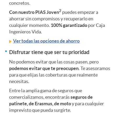
e
concretos.
n
e
2
Con nuestro PIAS Joven
puedes empezar a
n
ahorrar sin compromisos y recuperarlo en
l
n
cualquier momento.
100% garantizado
por Caja
i
Ingenieros Vida.
a
e
Ver todas las opciones de ahorro
d
Disfrutar tiene que ser tu prioridad
n
s
No podemos evitar que las cosas pasen, pero
o
podemos evitar que te preocupen
. Te asesoramos
d
para que elijas las coberturas que realmente
r
necesitas.
i
Entre la amplia gama de seguros que
comercializamos, encontrarás
seguros de
e
patinete, de Erasmus, de moto
y para cualquier
n
imprevisto que pueda surgirte.