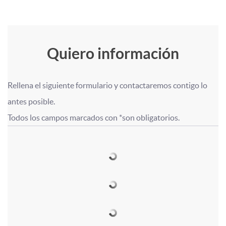
d
o
n
m
i
c
e
o
A
Quiero información
T
n
i
s
p
Rellena el siguiente formulario y contactaremos contigo lo 
í
g
o
F
y
F
antes posible.

l
Todos los campos marcados con *son obligatorios.
t
J
I
o
W
o
i
u
o
I
r
h
r
c
l
v
m
a
m
a
o