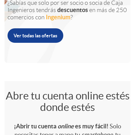
o
v
¿Sabías que solo por ser socio o socia de Caja
l
descuentos
Ingenieros tendrás
en más de 250
j
n
v
Ingenium
comercios con
?
i
i
e
i
e
Ver todas las ofertas
c
c
t
d
n
i
a
i
a
e
o
c
n
d
A
A
Abre tu cuenta online estés
s
E
i
donde estés
I
a
p
b
r
o
¡Abrir tu cuenta
online
es muy fácil!
Solo
n
s
necesitas tener a mano tu
smartphone
, tu