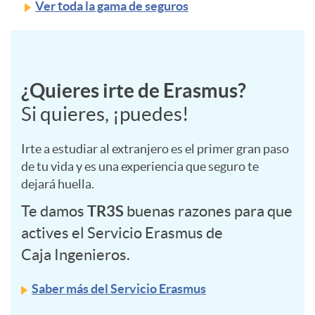
c
Ver toda la gama de seguros
g
u
J
A
r
¿Quieres irte de Erasmus?
C
o
Si quieres, ¡puedes!
p
s
o
Irte a estudiar al extranjero es el primer gran paso
v
l
de tu vida y es una experiencia que seguro te
o
n
dejará huella.
e
i
TR3S
Te damos
buenas razones para que
s
t
actives el Servicio Erasmus de
n
Caja Ingenieros.
c
l
e
e
Saber más del Servicio Erasmus
a