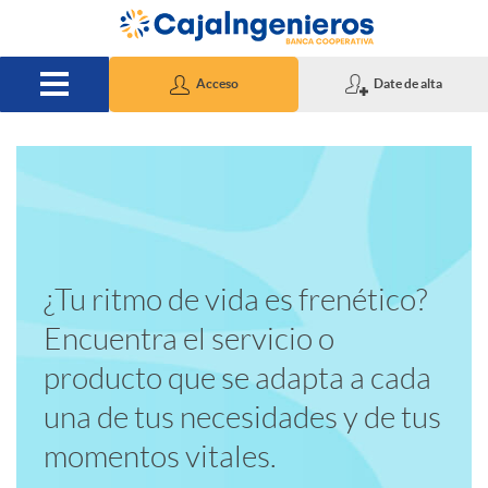
Saltar al contenido principal
Acceso
Date de alta
T
A
¿Tu ritmo de vida es frenético?
Encuentra el servicio o
e
p
producto que se adapta a cada
una de tus necesidades y de tus
x
l
momentos vitales.