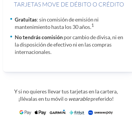
s
a
c
TARJETAS MOVE DE DÉBITO O CRÉDITO
i
Gratuitas
: sin comisión de emisión ni
d
u
1
mantenimiento hasta los 30 años.
No tendrás comisión
por cambio de divisa, ni en
v
a
e
la disposición de efectivo ni en las compras
internacionales.
e
n
s
t
F
Y si no quieres llevar tus tarjetas en la cartera,
a
¡llévalas en tu móvil o
wearable
preferido!
r
c
a