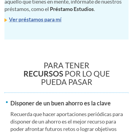
aquello que tienes en mente, infórmate de nuestros
n
d
préstamos, como el
Préstamo Estudios
.
Ver préstamos para mí
c
i
i
n
C
a
PARA TENER
g
o
RECURSOS
POR LO QUE
PUEDA PASAR
c
J
n
i
Disponer de un buen ahorro es la clave
o
t
Recuerda que hacer aportaciones periódicas para
o
disponer de un ahorro es el mejor recurso para
v
poder afrontar futuros retos o lograr objetivos