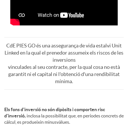
i
t
I
q
i
A
u
d
S
F
CdE PIES GO és una assegurança de vida estalvi Unit
e
Linked en la qual el prenedor assumeix els riscos de les
o
G
inversions
r
vinculades al seu contracte, per la qual cosa no està
s
n
garantit ni el capital ni l'obtenció d'una rendibilitat
O
a
mínima.
d
e
s
e
D
Els fons d'inversió no són dipòsits i comporten risc
i
d'inversió,
inclosa la possibilitat que, en períodes concrets de
e
càlcul, es produeixin minusvàlues.