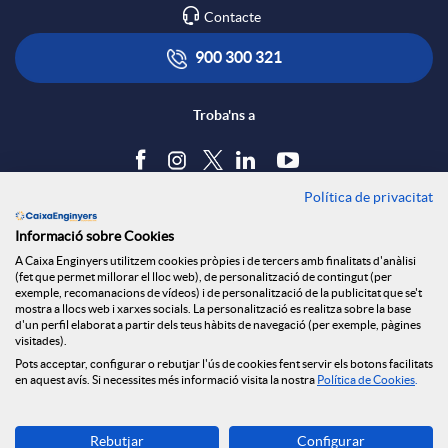
A
Contacte
n
S
900 300 321
g
Troba'ns a
G
r
O
Política de privacitat
Blog
e
Informació sobre Cookies
Tauler d'anuncis
A Caixa Enginyers utilitzem cookies pròpies i de tercers amb finalitats d'anàlisi
Política de cookies
n
(fet que permet millorar el lloc web), de personalització de contingut (per
Avís legal
exemple, recomanacions de vídeos) i de personalització de la publicitat que se't
mostra a llocs web i xarxes socials. La personalització es realitza sobre la base
Seguretat Online
d'un perfil elaborat a partir dels teus hàbits de navegació (per exemple, pàgines
d
Privacitat
visitades).
Pots acceptar, configurar o rebutjar l'ús de cookies fent servir els botons facilitats
Canal denúncies
en aquest avís. Si necessites més informació visita la nostra
Política de Cookies
.
i
Descarrega-la ara
Rebutjar
Configurar