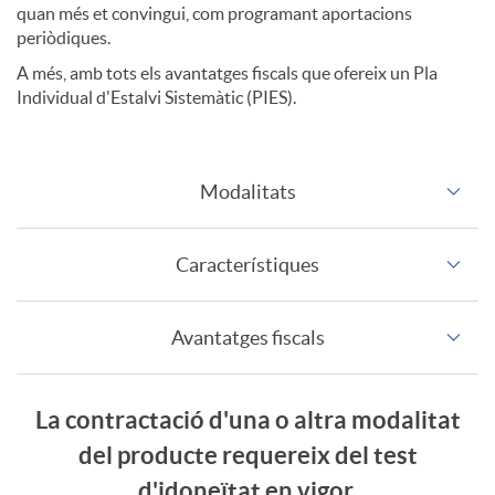
e
quan més et convingui, com programant aportacions
periòdiques.
r
s
A més, amb tots els avantatges fiscals que ofereix un Pla
Individual d'Estalvi Sistemàtic (PIES).
a
e
C
Modalitats
C
l
d
Característiques
a
C
I
Avantatges fiscals
r
d
P
a
I
La contractació d'una o altra modalitat
F
del producte requereix del test
I
d'idoneïtat en vigor.