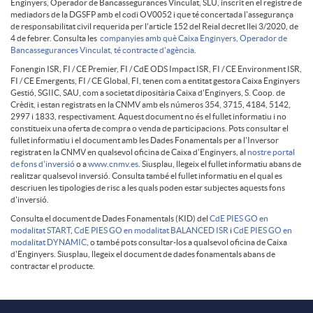
G
e
Enginyers, Operador de Bancassegurances Vinculat, SLU, inscrit en el registre de
n
mediadors de la DGSFP amb el codi OV0052 i que té concertada l'assegurança
de responsabilitat civil requerida per l'article 152 del Reial decret llei 3/2020, de
O
r
4 de febrer. Consulta les
companyies amb què Caixa Enginyers, Operador de
Bancassegurances Vinculat, té contracte d'agència
.
t
Fonengin ISR, FI / CE Premier, FI / CdE ODS Impact ISR, FI / CE Environment ISR,
v
FI / CE Emergents, FI / CE Global, FI, tenen com a entitat gestora Caixa Enginyers
C
Gestió, SGIIC, SAU, com a societat dipositària Caixa d'Enginyers, S. Coop. de
w
Crèdit, i estan registrats en la CNMV amb els números 354, 3715, 4184, 5142,
2997 i 1833, respectivament. Aquest document no és el fullet informatiu i no
2
d
constitueix una oferta de compra o venda de participacions. Pots consultar el
fullet informatiu i el document amb les Dades Fonamentals per a l'Inversor
a
registrat en la CNMV en qualsevol oficina de Caixa d'Enginyers, al
nostre portal
de fons d'inversió
o a
www.cnmv.es
. Siusplau, llegeix el fullet informatiu abans de
I
realitzar qualsevol inversió. Consulta també el fullet informatiu en el qual es
descriuen les tipologies de risc a les quals poden estar subjectes aquests fons
r
d'inversió.
P
Consulta el document de Dades Fonamentals (KID) del
CdE PIES GO en
modalitat START
,
CdE PIES GO en modalitat BALANCED ISR
i
CdE PIES GO en
n
modalitat DYNAMIC
, o també pots consultar-los a qualsevol oficina de Caixa
d'Enginyers. Siusplau, llegeix el document de dades fonamentals abans de
I
contractar el producte.
i