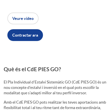
r
Veure vídeo
c
Contractar ara
a
b
Q
Què és el CdE PIES GO?
e
u
El Pla Individual d'Estalvi Sistemàtic GO (CdE PIES GO) és un
nou concepte d'estalvi i inversió en el qual pots escollir la
c
e
modalitat que s'adapti millor al teu perfil inversor.
Amb el CdE PIES GO pots realitzar les teves aportacions amb
e
flexibilitat total i al teu ritme tant de forma extraordinària,