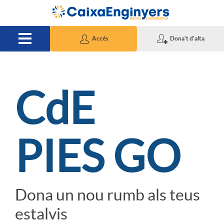
Salta al contingut principal
Accés
Dona't d'alta
S
CdE
l
PIES GO
i
d
Dona un nou rumb als teus
estalvis
e