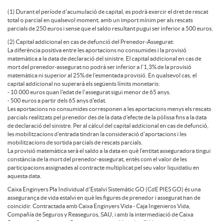
C
i
d
t
(1) Durant el període d'acumulació de capital, es podrà exercir el dret de rescat
total o parcial en qualsevol moment, amb un import mínim per als rescats
d
s
parcials de 250 euros i sense que el saldo resultant pugui ser inferior a 500 euros.
a
a
(2) Capital addicional en cas de defunció del Prenedor-Assegurat:
La diferència positiva entre les aportacions no consumides i la provisió
E
c
matemàtica a la data de declaració del sinistre. El capital addicional en cas de
d
mort del prenedor-assegurat no podrà ser inferior a l'1,3% de la provisió
n
matemàtica ni superior al 25% de l’esmentada provisió. En qualsevol cas, el
capital addicional no superarà els següents límits monetaris:
P
l
- 10.000 euros quan l'edat de l'assegurat sigui menor de 65 anys.
- 500 euros a partir dels 65 anys d'edat.
c
Les aportacions no consumides corresponen a les aportacions menys els rescats
parcials realitzats pel prenedor des de la data d'efecte de la pòlissa fins a la data
I
a
de declaració del sinistre. Per al càlcul del capital addicional en cas de defunció,
les mobilitzacions d'entrada tindran la consideració d'aportacions i les
a
mobilitzacions de sortida parcials de rescats parcials.
E
La provisió matemàtica serà el saldo a la data en què l'entitat asseguradora tingui
i
constància de la mort del prenedor-assegurat, entès com el valor de les
m
participacions assignades al contracte multiplicat pel seu valor liquidatiu en
aquesta data.
S
m
Caixa Enginyers Pla Individual d'Estalvi Sistemàtic GO (CdE PIES GO) és una
assegurança de vida estalvi en què les figures de prenedor i assegurat han de
e
coincidir. Contractada amb Caixa Enginyers Vida - Caja Ingenieros Vida,
Compañía de Seguros y Reaseguros, SAU, i amb la intermediació de Caixa