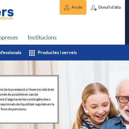
Accés
Dona't d'alta
preses
Institucions
ofessionals
Productes i serveis
t de la prestació o l'exercici del dret
omés és possible en cas de
t d'alguna de les contingències o
cepcionals de liquiditat regulats en la
i fons de pensions.