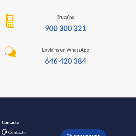
a
Truca'ns
n
900 300 321
a
Envía'ns un WhatsApp
646 420 384
e
s
Contacte
c
Contacte