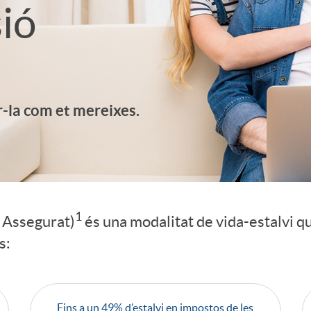
sió
r-la com et mereixes.
1
ó Assegurat)
és una modalitat de vida-estalvi q
s:
Fins a un 49% d’estalvi en impostos de les