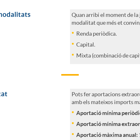
modalitats
Quan arribi el moment de la j
modalitat que més et convin
Renda periòdica.
Capital.
Mixta (combinació de capit
tat
Pots fer aportacions extraor
amb els mateixos imports mà
Aportació mínima periòdi
Aportació mínima extraor
Aportació màxima anual: