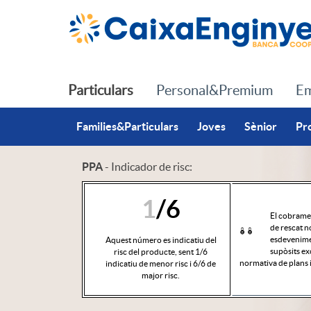
Salta al contingut principal
Particulars
Personal&Premium
Em
Families&Particulars
Joves
Sènior
Pr
PPA
- Indicador de risc:
S
1
/6
El cobramen
de rescat n
esdevenimen
Aquest número es indicatiu del
l
supòsits ex
risc del producte, sent 1/6
normativa de plans 
indicatiu de menor risc i 6/6 de
major risc.
i