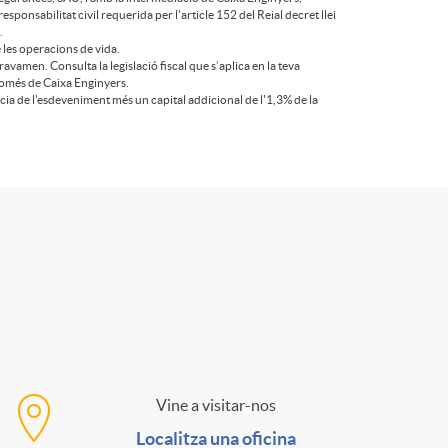
nsabilitat civil requerida per l'article 152 del Reial decret llei
.
 les operacions de vida.
avamen. Consulta la legislació fiscal que s’aplica en la teva
 només de Caixa Enginyers.
cia de l'esdeveniment més un capital addicional de l'1,3% de la
Vine a visitar-nos
C
Localitza una oficina