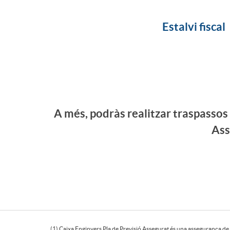
Estalvi fiscal
A més, podràs realitzar traspassos
Ass
B
(1) Caixa Enginyers Pla de Previsió Assegurat és una assegurança d