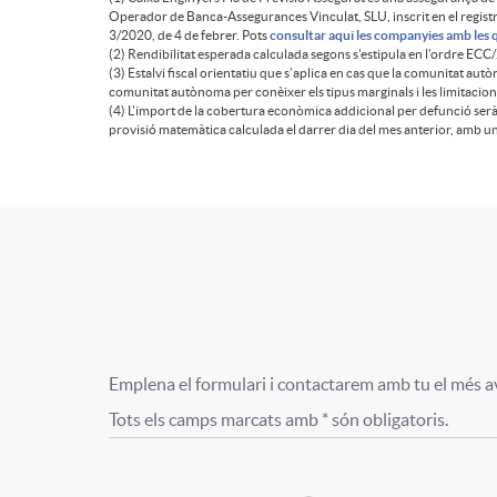
o
Operador de Banca-Assegurances Vinculat, SLU, inscrit en el registre
3/2020, de 4 de febrer. Pots
consultar aqui les companyies amb les
p
(2) Rendibilitat esperada calculada segons s'estipula en l'ordre ECC/
(3) Estalvi fiscal orientatiu que s’aplica en cas que la comunitat aut
t
comunitat autònoma per conèixer els tipus marginals i les limitacion
e
(4) L'import de la cobertura econòmica addicional per defunció serà 
provisió matemàtica calculada el darrer dia del mes anterior, amb 
ó
u
n
P
C
A
T
P
o
p
í
Emplena el formulari i contactarem amb tu el més avi
A
Tots els camps marcats amb * són obligatoris.
n
l
t
F
F