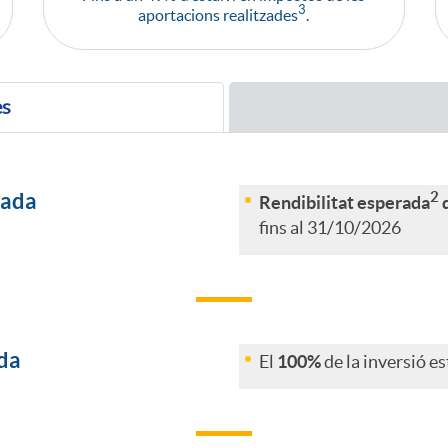
3
aportacions realitzades
.
es
2
rada
Rendibilitat esperada
d
fins al 31/10/2026
ida
El
100%
de la inversió e