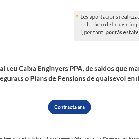
Les aportacions realitzade
redueixen de la base impo
i, per tant,
podràs estalv
 al teu Caixa Enginyers PPA, de saldos que man
egurats o Plans de Pensions de qualsevol enti
Contracta ara
e vida-estalvi contractada amb Caixa Enginyers Vida, Companyia d'Assegurances i Reass