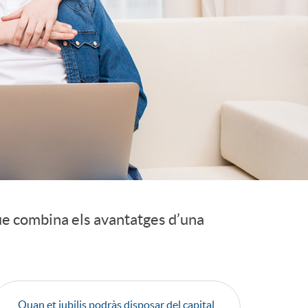
o
r
d
'
i
d
ue combina els avantatges d’una
i
Quan et jubilis podràs disposar del capital