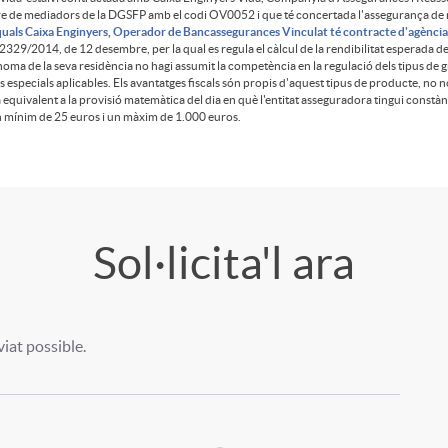
 de mediadors de la DGSFP amb el codi OV0052 i que té concertada l'assegurança de respo
 quals Caixa Enginyers, Operador de Bancassegurances Vinculat té contracte d'agència
2329/2014, de 12 desembre, per la qual es regula el càlcul de la rendibilitat esperada de
ònoma de la seva residència no hagi assumit la competència en la regulació dels tipus de gr
s especials aplicables. Els avantatges fiscals són propis d'aquest tipus de producte, no
equivalent a la provisió matemàtica del dia en què l'entitat asseguradora tingui constàn
un mínim de 25 euros i un màxim de 1.000 euros.
Sol·licita'l ara
at possible.
