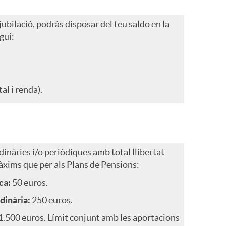
ubilació, podràs disposar del teu saldo en la
gui:
al i renda).
dinàries i/o periòdiques amb total llibertat
xims que per als Plans de Pensions:
ca:
50 euros.
dinària:
250 euros.
1.500 euros. Límit conjunt amb les aportacions