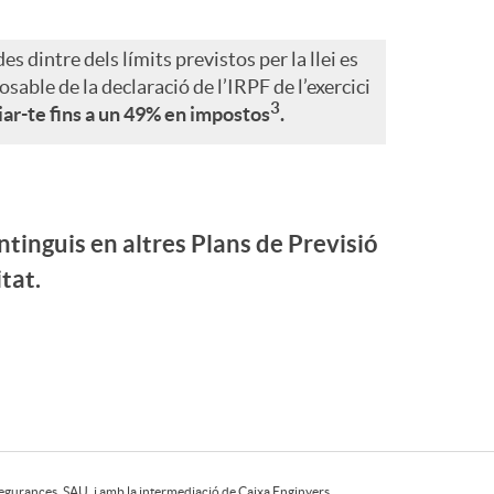
s dintre dels límits previstos per la llei es
sable de la declaració de l’IRPF de l’exercici
3
iar-te fins a un 49% en impostos
.
tinguis en altres Plans de Previsió
tat.
egurances, SAU, i amb la intermediació de Caixa Enginyers,