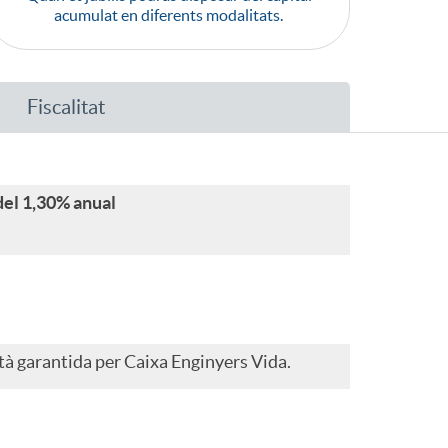
o
acumulat en diferents modalitats.
m
Fiscalitat
a
el 1,30% anual
stà garantida per Caixa Enginyers Vida.