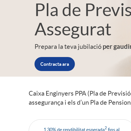
Pla de Previ
d
Assegurat
e
per gaudi
Prepara la teva jubilació
r
Contracta ara
P
l
Caixa Enginyers PPA (Pla de Previsi
assegurança i els d’un Pla de Pension
I
a
n
n
2
1,30% de rendibilitat esperada
fins al