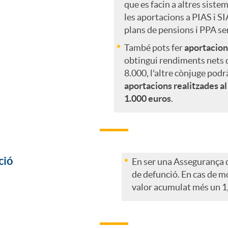
que es facin a altres siste
les aportacions a PIAS i SI
plans de pensions i PPA sen
També pots fer
aportacion
obtingui rendiments nets d
8.000, l'altre cònjuge pod
aportacions realitzades al
1.000 euros
.
ció
En ser una Assegurança d
de defunció. En cas de mo
valor acumulat més un 1