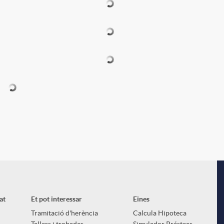
l
at
Et pot interessar
Eines
Tramitació d'herència
Calcula Hipoteca