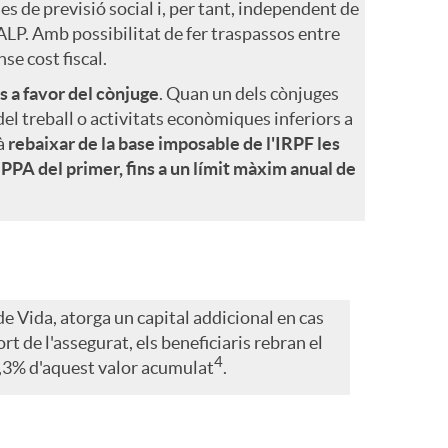
mes de previsió social i, per tant, independent de
ALP. Amb possibilitat de fer traspassos entre
se cost fiscal.
s a favor del cònjuge
. Quan un dels cònjuges
el treball o activitats econòmiques inferiors a
rà
rebaixar de la base imposable de l'IRPF les
 PPA del primer, fins a un límit màxim anual de
e Vida, atorga un capital addicional en cas
rt de l'assegurat, els beneficiaris rebran el
4
,3% d'aquest valor acumulat
.